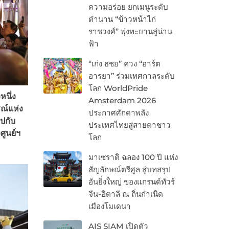
ความอร่อย ยกเมนูระดับ
ตำนาน “ข้าวหน้าไก่
ราชวงศ์” พุ่งทะยานสู่น่าน
ฟ้า
“เก่ง ธชย” ควง “อาร์ต
อารยา” ร่วมเทศกาลระดับ
โลก WorldPride
หนึ่ง
Amsterdam 2026
ณ์แห่ง
ประกาศศักดาพลัง
ปกับ
ประเทศไทยสู่สายตาชาว
ศูนย์ฯ
โลก
มาเซราติ ฉลอง 100 ปี แห่ง
สัญลักษณ์ตรีศูล สู่บทสรุป
อันยิ่งใหญ่ ของแกรนด์ทัวร์
จีน-อิตาลี ณ ถิ่นกำเนิด
เมืองโมเดนา
AIS SIAM เปิดตัว