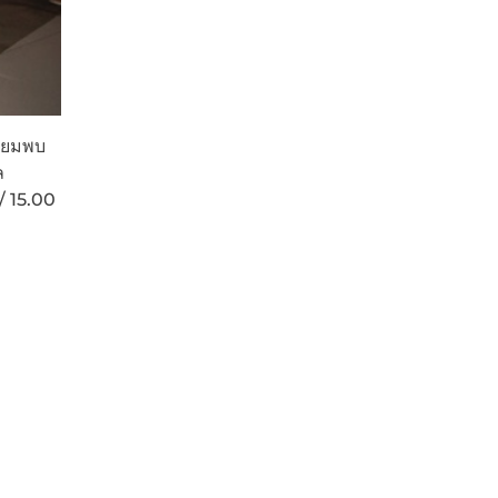
รียมพบ
ล
/ 15.00