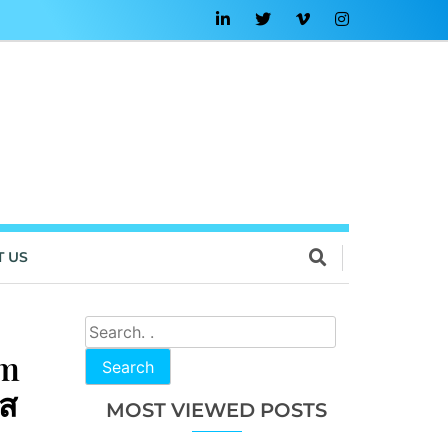
T US
am
Search
าส
MOST VIEWED POSTS