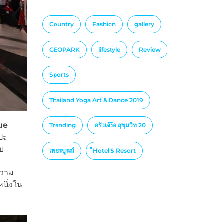
Country
Fashion
gallery
GEOPARK
lifestyle
Review
Sports
Thailand Yoga Art & Dance 2019
ue
Trending
ครัวเจ๊ง้อ สุขุมวิท 20
ลปะ
บ
เพชรบูรณ์
็Hotel & Resort
ความ
นึ่งใน