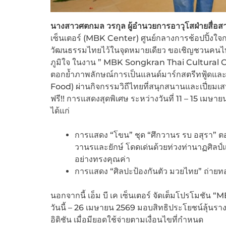
นางสาวศตกมล วรกุล ผู้อำนวยการอาวุโสฝ่ายสื่อสาร
เซ็นเตอร์ (MBK Center) ศูนย์กลางการช้อปปิ้งใจก
วัฒนธรรมไทยไว้ในจุดหมายเดียว ขอเชิญชวนคนไท
ภูมิใจ ในงาน ” MBK Songkran Thai Cultural C
ตอกย้ำภาพลักษณ์การเป็นแลนด์มาร์กสตรีทฟู้ดแ
Food) ผ่านกิจกรรมวิถีไทยที่สนุกสนานและเปี่ยมเส
ฟรี!! การแสดงสุดพิเศษ ระหว่างวันที่ 11 – 15 เ
ได้แก่
การแสดง “โขน” ชุด “ศึกวานร รบ อสุรา” ตอ
วานรและยักษ์ โดดเด่นด้วยท่วงท่านาฏศิลป
อย่างทรงคุณค่า
การแสดง “ศิลปะป้องกันตัว มวยไทย” ถ่าย
นอกจากนี้ เอ็ม บี เค เซ็นเตอร์ จัดเต็มโปรโมช
วันนี้ – 26 เมษายน 2569 มอบสิทธิประโยชน์ลุ้นรางว
อิดิชัน เมื่อมียอดใช้จ่ายตามเงื่อนไขที่กำหนด