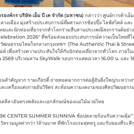
องค์กร บริษัท เอ็ม บี เค จำกัด (มหาชน)
กล่าวว่า ศูนย์การค้าเอ็ม 
ลางเมือง มุ่งสร้างประสบการณ์ที่ผสานการช้อปปิ้ง ไลฟ์สไตล์ และ
ยและนักท่องเที่ยวจากทั่วโลกร่วมสืบสานประเพณีสงกรานต์อย่า
elebration 2026″ ที่พร้อมส่งมอบประสบการณ์ความเป็นไทยที่โ
ละวัฒนธรรมไทยใจกลางกรุงเทพฯ (The Authentic Thai & Stree
น่ห์ เพื่อสร้างความประทับใจให้กับนักท่องเที่ยวจากทั่วโลก ภายใ
มษายน 2569 บริเวณลาน SkyWalk รอบการแสดงเวลา 16.00 น. และ 1
นสำคัญจาก รามเกียรติ์ ถ่ายทอดฉากการต่อสู้อันยิ่งใหญ่ระหว่าง
์และเครื่องแต่งกายอันวิจิตร สะท้อนความงดงามของศิลปวัฒนธรร
ทอดลีลาอันทรงพลังและเอกลักษณ์ของแม่ไม้มวยไทย
ัน “MBK CENTER SUMMER SUNNIVA ช้อปคลายร้อนรับความคุ้ม” ตั
ัลรวมมูลค่ากว่า 1ล้านบาท ที่พักโรงแรมสุดหรู และรับของที่ระลึกล