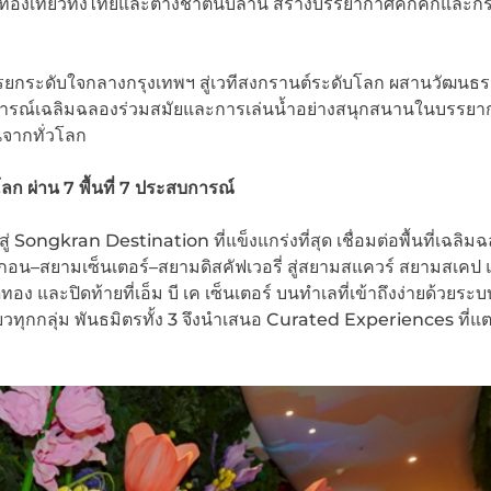
ท่องเที่ยวทั้งไทยและต่างชาตินับล้าน สร้างบรรยากาศคึกคักและกร
ารยกระดับใจกลางกรุงเทพฯ สู่เวทีสงกรานต์ระดับโลก ผสานวัฒนธ
ารณ์เฉลิมฉลองร่วมสมัยและการเล่นน้ำอย่างสนุกสนานในบรรยาก
นจากทั่วโลก
โลก ผ่าน 7
พื้นที่ 7
ประสบการณ์
 Songkran Destination ที่แข็งแกร่งที่สุด เชื่อมต่อพื้นที่เฉลิม
ากอน–สยามเซ็นเตอร์–สยามดิสคัฟเวอรี่ สู่สยามสแควร์ สยามสเคป
ทอง และปิดท้ายที่เอ็ม บี เค เซ็นเตอร์ บนทำเลที่เข้าถึงง่ายด้วยระ
วทุกกลุ่ม พันธมิตรทั้ง 3 จึงนำเสนอ Curated Experiences ที่แต