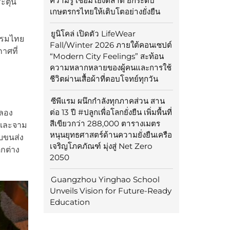
ความรู้ เชื่อมโยงตลาด ยกระดับ
ะตุ้น
เกษตรกรไทยให้เติบโตอย่างยั่งยืน
ยูนิโคล่ เปิดตัว LifeWear
รรมไทย
Fall/Winter 2026 ภายใต้คอนเซปต์
าศที่
“Modern City Feelings” สะท้อน
ความหลากหลายของผู้คนและการใช้
ชีวิตผ่านเสื้อผ้าที่ตอบโจทย์ทุกวัน
ซีพีแรม ผนึกกำลังทุกภาคส่วน สาน
ต่อ 13 ปี #ปลูกเพื่อโลกยั่งยืน เพิ่มพื้นที่
ฉลอง
สีเขียวกว่า 288,000 ตารางเมตร
 และจาม
หนุนยุทธศาสตร์ด้านความยั่งยืนเครือ
บบขนส่ง
เจริญโภคภัณฑ์ มุ่งสู่ Net Zero
กต่าง
2050
Guangzhou Yinghao School
Unveils Vision for Future-Ready
Education