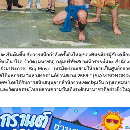
ิ่มต้นขึ้น กับการผนึกกำลังครั้งยิ่งใหญ่ของพันธมิตรผู้ขับเคลื่อ
ัท เอ็ม บี เค จำกัด (มหาชน) กลุ่มบริษัทสยามพิวรรธน์และ สำนัก
)
ร่วมประกาศ “Big Move”
เนรมิตย่านสยามให้กลายเป็นศูนย์กลา
กภายใต้มหกรรม “มหาสงกรานต์ย่านสยาม 2569 ” (SIAM SONGK
569
โดยได้รับการสนับสนุนจากสำนักงานเขตปทุมวัน กรุงเทพมหาน
ัน และวัฒนธรรมไทย ผสานความบันเทิงระดับนานาชาติอย่างยิ่งใหญ่ทั