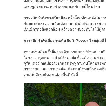
สงกรานต์ที่ต้องมาเยือนของกรุงเทพฯ คาดดึงดูดนัก
เศรษฐกิจอย่างมหาศาลตลอดเทศกาลปีใหม่ไทย
การผนึกกำลังของพันธมิตรครั้งนี้สะท้อนพลังในก
กับดนตรีและความบันเทิงนานาชาติ พร้อมประสบก
เป็นมิตรต่อสิ่งแวดล้อม สร้างความประทับใจให้ผู้ค
การผนึกกำลังเพื่อยกระดับ Soft Power
ไทยสู่เวที
ความร่วมมือครั้งนี้ผสานศักยภาพของ “ย่านสยาม” สู่
ใจกลางกรุงเทพฯ อย่างไร้รอยต่อ ตั้งแต่ สยามพาร
จุรีสแควร์ ต่อเนื่องถึงย่านสตรีทฟู้ดระดับโลกบรรทัด
สาธารณะและสกายวอล์ค เพื่อตอบโจทย์นักท่องเที่ย
ตามอัตลักษณ์ของแต่ละพื้นที่ ดังนี้