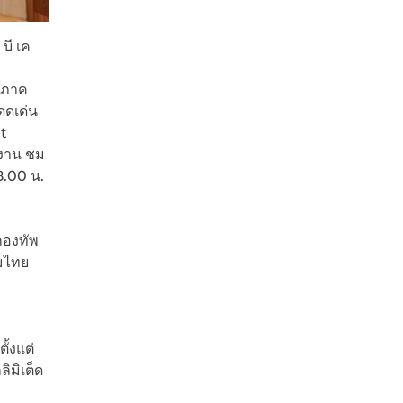
บี เค
งภาค
ดดเด่น
t
นงาน ชม
8.00 น.
กองทัพ
มไทย
้งแต่
ิมิเต็ด