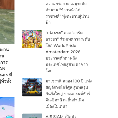
ความอร่อย ยกเมนูระดับ
ตำนาน “ข้าวหน้าไก่
ราชวงศ์” พุ่งทะยานสู่น่าน
ฟ้า
“เก่ง ธชย” ควง “อาร์ต
อารยา” ร่วมเทศกาลระดับ
โลก WorldPride
นย่าน
Amsterdam 2026
งาน
ประกาศศักดาพลัง
งการ
ประเทศไทยสู่สายตาชาว
RAN
โลก
คร ที่
มาเซราติ ฉลอง 100 ปี แห่ง
่วทั้ง
สัญลักษณ์ตรีศูล สู่บทสรุป
อันยิ่งใหญ่ ของแกรนด์ทัวร์
จีน-อิตาลี ณ ถิ่นกำเนิด
เมืองโมเดนา
AIS SIAM เปิดตัว