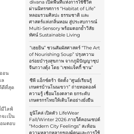
divana เปิดพื้นที่แห่งการใช้ชีวิต
ผ่านนิทรรศการ “Habitat of Life”
หลอมรวมศิลปะ ธรรมชาติ และ
ศาสตร์แห่งกลิ่นหอม สู่ประสบการณ์
Multi-Sensory พร้อมตอกย้ำวิสัย
ทัศน์ Sustainable Living
“เฮยยิน” ชวนสัมผัสศาสตร์ “The Art
of Nourishing Soup” ปรุงความ
อร่อยบำรุงสุขภาพ จากภูมิปัญญาซุป
จีนกวางตุ้ง โดย “เชฟแจ็คกี้ ชาน”
ลออน
รล
ซีพี แอ็กซ์ตร้า จัดตั้ง “ศูนย์เรียนรู้
เกษตรบ้านโนนเขวา” ถ่ายทอดองค์
ีที่สุด
ความรู้ เชื่อมโยงตลาด ยกระดับ
เกษตรกรไทยให้เติบโตอย่างยั่งยืน
มีไลฟ์
ยูนิโคล่ เปิดตัว LifeWear
าจะเป็น
Fall/Winter 2026 ภายใต้คอนเซปต์
พร้อมตอบ
“Modern City Feelings” สะท้อน
ความหลากหลายของผู้คนและการใช้