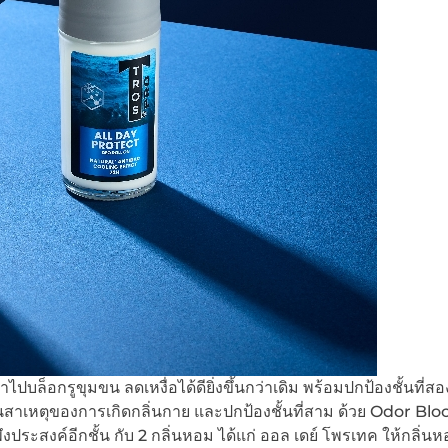
ไปบล็อกรูขุมขน ลดเหงื่อได้ดียิ่งขึ้นกว่าเดิม พร้อมปกป้องชั้นที่สอ
สาเหตุของการเกิดกลิ่นกาย และปกป้องชั้นที่สาม ด้วย Odor Blo
งประสงค์อีกชั้น กับ 2 กลิ่นหอม ได้แก่ ออล เดย์ โพรเทค ให้กลิ่น