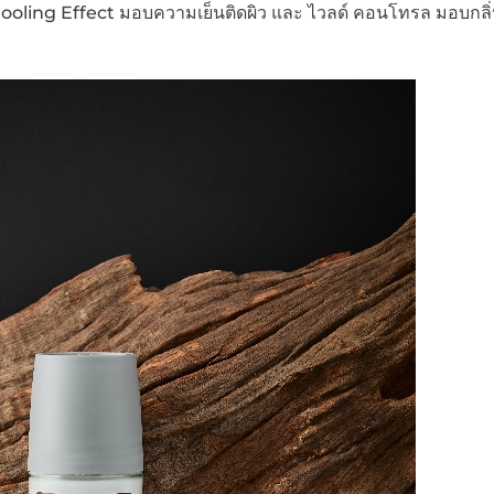
Cooling Effect มอบความเย็นติดผิว และ ไวลด์ คอนโทรล มอบกล