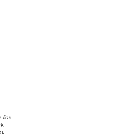
ง ด้วย
ck
หอม