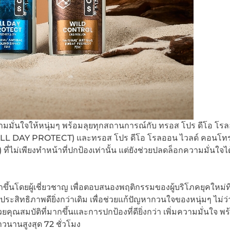
วามมั่นใจให้หนุ่มๆ พร้อมลุยทุกสถานการณ์กับ ทรอส โปร ดีโอ โร
LL DAY PROTECT) และทรอส โปร ดีโอ โรลออน ไวลด์ คอนโท
ยงทำหน้าที่ปกป้องเท่านั้น แต่ยังช่วยปลดล็อกความมั่นใจได้ด
้นโดยผู้เชี่ยวชาญ เพื่อตอบสนองพฤติกรรมของผู้บริโภคยุคใหม่ที่
ะสิทธิภาพดียิ่งกว่าเดิม เพื่อช่วยแก้ปัญหากวนใจของหนุ่มๆ ไม่ว่
้วยคุณสมบัติที่มากขึ้นและการปกป้องที่ดียิ่งกว่า เพิ่มความมั่นใจ 
ยาวนานสูงสุด 72 ชั่วโมง