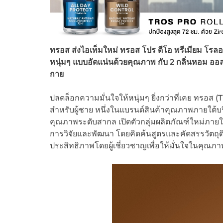
ทรอส ส่งไอเท็มใหม่ ทรอส โปร ดีโอ พรีเมียม โรลออน
หนุ่มๆ แบบอัดแน่นด้วยคุณภาพ กับ 2 กลิ่นหอม ออ
กาย
ปลดล็อกความมั่นใจให้หนุ่มๆ ยิ่งกว่าที่เคย ทรอส 
สำหรับผู้ชาย หนึ่งในแบรนด์สินค้าคุณภาพภายใต้บร
คุณภาพระดับสากล เปิดตัวกลุ่มผลิตภัณฑ์ใหม่ภา
การวิจัยและพัฒนา โดยคิดค้นสูตรและคัดสรรวัตถ
ประสิทธิภาพโดยผู้เชี่ยวชาญเพื่อให้มั่นใจในคุณภ