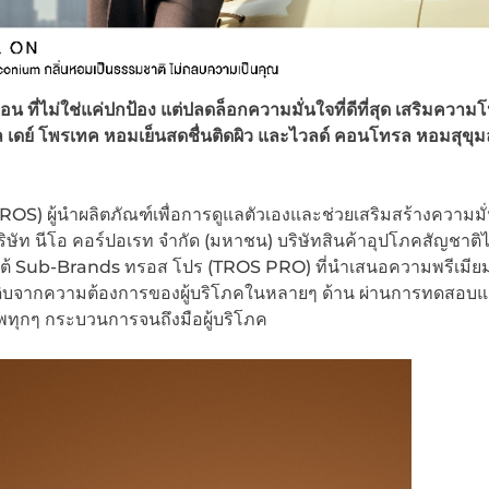
 ที่ไม่ใช่แค่ปกป้อง แต่ปลดล็อกความมั่นใจที่ดีที่สุด เสริมความโ
ล เดย์ โพรเทค หอมเย็นสดชื่นติดผิว และไวลด์ คอนโทรล หอมสุขุม
(TROS) ผู้นำผลิตภัณฑ์เพื่อการดูแลตัวเองและช่วยเสริมสร้างความมั
ิษัท นีโอ คอร์ปอเรท จำกัด (มหาชน) บริษัทสินค้าอุปโภคสัญชาติ
ยใต้ Sub-Brands ทรอส โปร (TROS PRO) ที่นำเสนอความพรีเมีย
ุดิบจากความต้องการของผู้บริโภคในหลายๆ ด้าน ผ่านการทดสอบแ
าพทุกๆ กระบวนการจนถึงมือผู้บริโภค