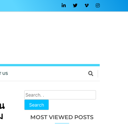
T US
่น
Search
ม
MOST VIEWED POSTS