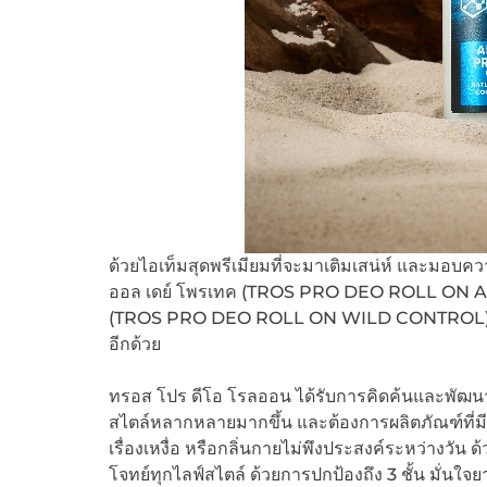
ด้วยไอเท็มสุดพรีเมียมที่จะมาเติมเสน่ห์ และมอบค
ออล เดย์ โพรเทค (TROS PRO DEO ROLL ON A
(TROS PRO DEO ROLL ON WILD CONTROL) ที่ไม่เพี
อีกด้วย
ทรอส โปร ดีโอ โรลออน ได้รับการคิดค้นและพัฒนาขึ
สไตล์หลากหลายมากขึ้น และต้องการผลิตภัณฑ์ที่มีปร
เรื่องเหงื่อ หรือกลิ่นกายไม่พึงประสงค์ระหว่างวัน ด
โจทย์ทุกไลฟ์สไตล์ ด้วยการปกป้องถึง 3 ชั้น มั่นใจ