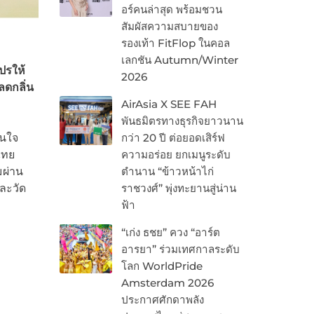
อร์คนล่าสุด พร้อมชวน
สัมผัสความสบายของ
รองเท้า FitFlop ในคอล
เลกชัน Autumn/Winter
ปรให้
2026
ลดกลิ่น
AirAsia X SEE FAH
พันธมิตรทางธุรกิจยาวนาน
่นใจ
กว่า 20 ปี ต่อยอดเสิร์ฟ
ไทย
ความอร่อย ยกเมนูระดับ
มผ่าน
ตำนาน “ข้าวหน้าไก่
ละวัด
ราชวงศ์” พุ่งทะยานสู่น่าน
ฟ้า
“เก่ง ธชย” ควง “อาร์ต
อารยา” ร่วมเทศกาลระดับ
โลก WorldPride
Amsterdam 2026
ประกาศศักดาพลัง