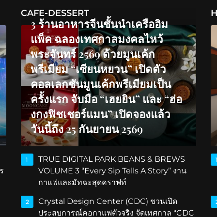
CAFE-DESSERT
H
3 ร้านอาหารจีนชั้นนำเครืออิม
แพ็ค ฉลองเทศกาลมงคลไหว้
พระจันทร์ 2569 ด้วยมูนเค้ก
พรีเมียม “เซียนหยวน” เปิดตัว
คอลเลกชันมูนเค้กพรีเมียมเป็น
ครั้งแรก จับมือ “เฮยยิน” และ “ฮ่อ
งกงฟิชเชอร์แมน” เปิดจองแล้ว
วันนี้ถึง 25 กันยายน 2569
TRUE DIGITAL PARK BEANS & BREWS
1
ร
VOLUME 3 “Every Sip Tells A Story” งาน
กาแฟและมัทฉะสุดคราฟท์
Crystal Design Center (CDC) ชวนเปิด
2
ประสบการณ์คอกาแฟตัวจริง จัดเทศกาล “CDC