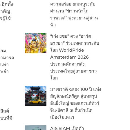
ความอร่อย ยกเมนูระดับ
ีกทั้ง
ตำนาน “ข้าวหน้าไก่
สำคัญ
ราชวงศ์” พุ่งทะยานสู่น่าน
ผู้ใช้
ฟ้า
“เก่ง ธชย” ควง “อาร์ต
อารยา” ร่วมเทศกาลระดับ
โลก WorldPride
้อม
Amsterdam 2026
งสามารถ
ประกาศศักดาพลัง
ำเท่า
ประเทศไทยสู่สายตาชาว
ระจำ
โลก
มาเซราติ ฉลอง 100 ปี แห่ง
สัญลักษณ์ตรีศูล สู่บทสรุป
อันยิ่งใหญ่ ของแกรนด์ทัวร์
จีน-อิตาลี ณ ถิ่นกำเนิด
ิสต์
เมืองโมเดนา
บที่มี
AIS SIAM เปิดตัว