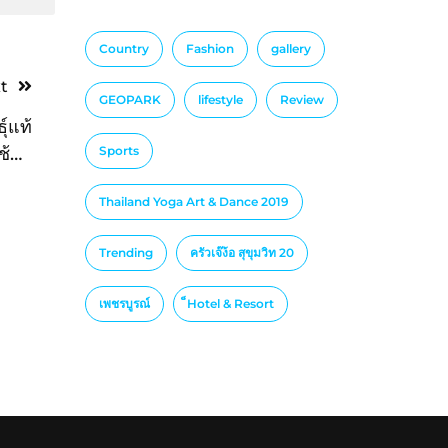
Country
Fashion
gallery
t
GEOPARK
lifestyle
Review
ุ์แท้
ช้อป
Sports
มคอน
Thailand Yoga Art & Dance 2019
่ใช่
ญหา”
Trending
ครัวเจ๊ง้อ สุขุมวิท 20
เพชรบูรณ์
็Hotel & Resort