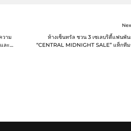
Nex
งความ
ห้างเซ็นทรัล ชวน 3 เซเลบริตี้แฟนพันธ
 และ
“CENTRAL MIDNIGHT SALE” แท็กทีม
อผู้ป่วย
พร้อมแชร์ไอเดียเคลียร์สเปซรับไอเทมใหม่ ตา
เซ็ปต์ “Save Every Square Inch #ที่เก็บไม
ปั