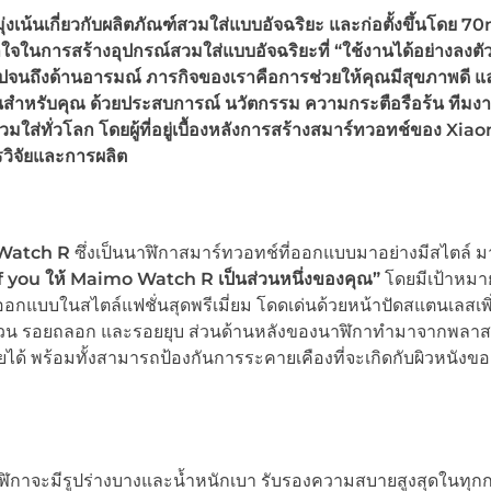
้นเกี่ยวกับผลิตภัณฑ์สวมใส่แบบอัจฉริยะ และก่อตั้งขึ้นโดย 70m
ลใจในการสร้างอุปกรณ์สวมใส่แบบอัจฉริยะที่ “ใช้งานได้อย่างลงต
งานไปจนถึงด้านอารมณ์ ภารกิจของเราคือการช่วยให้คุณมีสุขภาพดี แล
ขึ้นสำหรับคุณ ด้วยประสบการณ์ นวัตกรรม ความกระตือรือร้น ทีมง
ส่ทั่วโลก โดยผู้ที่อยู่เบื้องหลังการสร้างสมาร์ทวอทช์ของ Xia
วิจัยและการผลิต
Watch R
ซึ่งเป็นนาฬิกาสมาร์ทวอทช์ที่ออกแบบมาอย่างมีสไตล์ ม
 you ให้ Maimo Watch R เป็นส่วนหนึ่งของคุณ”
โดยมีเป้าหมา
การออกแบบในสไตล์แฟชั่นสุดพรีเมี่ยม โดดเด่นด้วยหน้าปัดสแตนเลสเ
อยขีดข่วน รอยถลอก และรอยยุบ ส่วนด้านหลังของนาฬิกาทำมาจากพลาส
้ พร้อมทั้งสามารถป้องกันการระคายเคืองที่จะเกิดกับผิวหนังของ
กาจะมีรูปร่างบางและน้ำหนักเบา รับรองความสบายสูงสุดในทุก