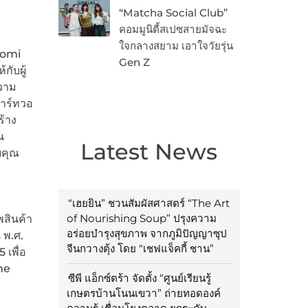
“Matcha Social Club”
คอมมูนิตี้สเปซสายมัจฉะ
ใจกลางสยาม เอาใจวัยรุ่น
aomi
Gen Z
กับผู้
วาม
มาร์ทวอ
้าง
น
Latest News
บคุณ
“เฮยยิน” ชวนสัมผัสศาสตร์ “The Art
of Nourishing Soup” ปรุงความ
สินค้า
อร่อยบำรุงสุขภาพ จากภูมิปัญญาซุป
 พ.ศ.
จีนกวางตุ้ง โดย “เชฟแจ็คกี้ ชาน”
เพื่อ
ne
ซีพี แอ็กซ์ตร้า จัดตั้ง “ศูนย์เรียนรู้
เกษตรบ้านโนนเขวา” ถ่ายทอดองค์