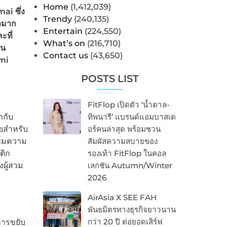
Home
(1,412,039)
ai ซึ่ง
Trendy
(240,135)
ัวมาก
Entertain
(224,550)
ะที่
What’s on
(216,710)
าน
Contact us
(43,650)
omi
POSTS LIST
FitFlop เปิดตัว ‘น้ำตาล-
ากับ
ทิพนารี’ แบรนด์แอมบาสเด
ยสำหรับ
อร์คนล่าสุด พร้อมชวน
พิ่มความ
สัมผัสความสบายของ
ติก
รองเท้า FitFlop ในคอล
ผู้สวม
เลกชัน Autumn/Winter
2026
AirAsia X SEE FAH
พันธมิตรทางธุรกิจยาวนาน
กว่า 20 ปี ต่อยอดเสิร์ฟ
การขยับ