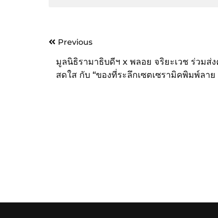
Post
Previous
navigation
มูลนิธิรามาธิบดีฯ x พลอย จริยะเวช ร่วมส่
สดใส กับ “ของที่ระลึกเซตเซรามิคพิมพ์ลาย
ของใช้ในชีวิตประจำวัน” มอบรายได้ช่วยเหลื
ยากไร้ และจัดซื้อเครื่องมือแพทย์