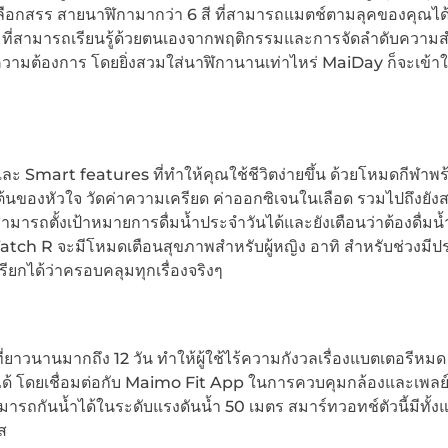
เลือกสรร สายนาฬิกามากว่า 6 สี ที่สามารถแมตช์ตามลุคของคุณได้ อ
mo ที่สามารถเรียนรู้ด้วยตนเองจากพฤติกรรมและการจัดลำดับความ
ึงความต้องการ โดยยิ่งสวมใส่นาฬิกานานเท่าไหร่ MaiDay ก็จะเข้าใจ
และ Smart features ที่ทำให้คุณใช้ชีวิตง่ายขึ้น ด้วยโหมดกีฬาพร
้นของหัวใจ วัดค่าความเครียด ค่าออกซิเจนในเลือด รวมไปถึงยั
สามารถตั้งเป้าหมายการดื่มน้ำประจำวันได้และยังเตือนว่าต้องดื่มน้
atch R จะมีโหมดเตือนสุขภาพสำหรับผู้หญิง อาทิ สำหรับช่วงมีป
รียกได้ว่าครอบคลุมทุกเรื่องจริงๆ
วนานมากถึง 12 วัน ทำให้ผู้ใช้ไร้ความกังวลเรื่องแบตเตอรีหมด
ด้ โดยเชื่อมต่อกับ Maimo Fit App ในการควบคุมกล้องและเพลย์ล
รถกันน้ำได้ในระดับแรงดันน้ำ 50 เมตร สมาร์ทวอทช์ตัวนี้มีทั้งแบ
ส