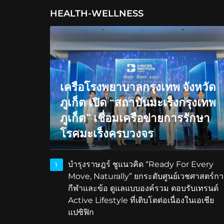
HEALTH-WELLNESS
เครือโรงพยาบาลกรุงเทพ จังหวัด
ภูเก็ต เปิด “สถาบันมะเร็งกรุงเทพ
ภูเก็ต” เชื่อมเครือข่ายการรักษา
โรคมะเร็งครบวงจร
บำรุงราษฎร์ ชูแนวคิด “Ready For Every
1
Move, Naturally” ยกระดับศูนย์เวชศาสตร์กา
กีฬาและข้อ ดูแลแบบองค์รวม ตอบรับเทรนด์
Active Lifestyle ที่เติบโตต่อเนื่องในเอเชีย
แปซิฟิก