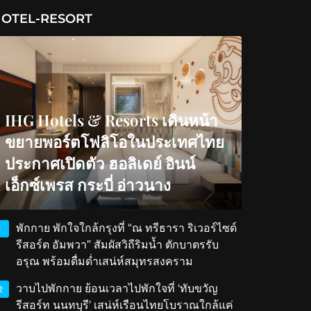
OTEL-RESORT
IHG Hotels & Resorts เดินหน้า
ขยายพอร์ตโฟลิโอในประเทศไทย
ประกาศเปิดตัว ฮอลิเดย์ อินน์
เอ็กซ์เพรส กระบี่ อ่าวนาง
พักกาย พักใจใกล้กรุงที่ “ณ ทรีธารา ริเวอร์ไซด์
1
รีสอร์ต อัมพวา” สัมผัสวิถีริมน้ำ ตักบาตรรับ
อรุณ พร้อมดื่มด่ำเสน่ห์สมุทรสงคราม
วาบไปพักกาย ย้อนเวลาไปพักใจที่ ‘ทับขวัญ
2
รีสอร์ท นนทบุรี’ เสน่ห์เรือนไทยโบราณใกล้แค่