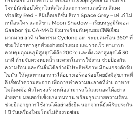
กระทั่งอบไก่ได้ทั้งตัว มาพร้อมกับ 3 สีสุดคูลที่สามารถตอบ
โจทย์นักช้อปได้ทุกไลฟ์สไตล์และการตกแต่งบ้าน สีแดง
Vitality Red – ลิมิเต็ดเอดิชั่น สีเทา Space Grey – เท่ เก๋ ไม่
เหมือนใคร และสีขาว Moon Shadow – เรียบหรูดูมินิมอล
Gaabor รุ่น GA-M4D ยังมาพร้อมกับคุณสมบัติดีเยี่ยม
มากมาย อาทิ นวัตกรรม Cyclone air ระบบลมร้อน 360° ที่
ช่วยให้อาหารสุกทั่วอย่างสมํ่าเสมอ และรวดเร็ว สามารถ
ควบคุมอุณหภูมิสูงสุดได้ถึง 200°c และตั้งเวลาสูงสุดได้ 30
นาที ด้ามจับทรงหยดนํ้า สะดวกในการใช้งาน ช่วยป้องกัน
ความร้อน และกันลื่นได้อย่างมีประสิทธิภาพ มีตะแกรงดักจับ
ไขมัน ให้คุณทานอาหารได้อย่างเอร็ดอร่อยโดยยังมีสุขภาพที่
ดี เช็ดทำความสะอาด เพื่อการทําความสะอาดที่ง่าย อาหาร
ไม่ติดหม้อ ตัวโครงสร้างหม้อสามารถใส่และถอดได้อย่าง
ง่ายดาย มอเตอร์แข็งแรง ทนทาน พร้อมรูระบายความร้อน
ช่วยยืดอายุการใช้งานได้อย่างยั่งยืน นอกจากนี้ยังมีรับประกัน
1 ปี รับเครื่องใหม่โดยไม่ต้องรอซ่อม