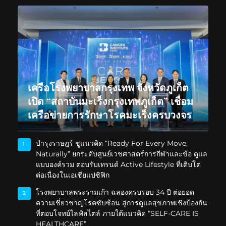
เครือโรงพยาบาลกรุงเทพ จังหวัดภูเก็ต
เปิด “สถาบันมะเร็งกรุงเทพภูเก็ต” เชื่อม
เครือข่ายการรักษาโรคมะเร็งครบวงจร
บำรุงราษฎร์ ชูแนวคิด “Ready For Every Move,
1
Naturally” ยกระดับศูนย์เวชศาสตร์การกีฬาและข้อ ดูแล
แบบองค์รวม ตอบรับเทรนด์ Active Lifestyle ที่เติบโต
ต่อเนื่องในเอเชียแปซิฟิก
โรงพยาบาลพระรามเก้า ฉลองครบรอบ 34 ปี ต่อยอด
2
ความเชี่ยวชาญโรคซับซ้อน สู่การดูแลสุขภาพเชิงป้องกัน
ที่ตอบโจทย์ไลฟ์สไตล์ ภายใต้แนวคิด “SELF-CARE IS
HEALTHCARE”