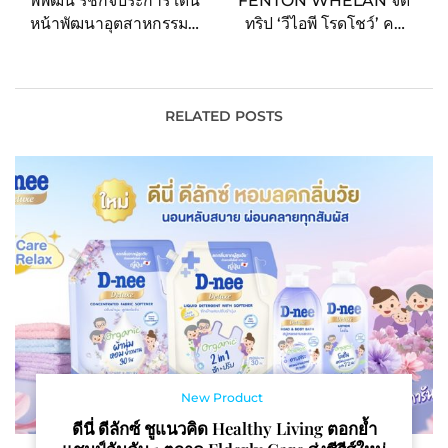
พิพัฒน์ รัชกิจประการ เดิน
FENTON WHELAN จัด
หน้าพัฒนาอุตสาหกรรม
ทริป ‘วีไอพี โรดโชว์’ ครั้ง
ท่องเที่ยวอย่างยั่งยืน พร้อม
แรกในไทย ชี้จังหวะซื้อ
ตั้งเป้าพัฒนาจังหวัดสงขลา
PARK MODERN HYDE
เป็นศูนย์กลางกีฬาทางน้ำที่
PARK คอนโดหรูกลางกรุง
ทันสมัยของภูมิภาคอาเซียน
ลอนดอน ปั้นผลตอบแทน
RELATED POSTS
แบบก้าวกระโดด
New Product
ดีนี่ ดีลักซ์ ชูแนวคิด Healthy Living ตอกย้ำ