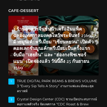
CAFE-DESSERT
3 ร้านอาหารจีนชั้นนำเครืออิมแพ็ค
ฉลองเทศกาลมงคลไหว้พระจันทร์ 2569
ด้วยมูนเค้กพรีเมียม “เซียนหยวน” เปิดตัว
คอลเลกชันมูนเค้กพรีเมียมเป็นครั้งแรก
จับมือ “เฮยยิน” และ “ฮ่องกงฟิชเชอร์
แมน” เปิดจองแล้ว วันนี้ถึง 25 กันยายน
2569
TRUE DIGITAL PARK BEANS & BREWS VOLUME
1
3 “Every Sip Tells A Story” งานกาแฟและมัทฉะสุด
คราฟท์
Crystal Design Center (CDC) ชวนเปิดประสบการณ์
2
คอกาแฟตัวจริง จัดเทศกาล “CDC Roast & Brew