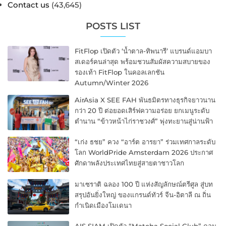
Contact us
(43,645)
POSTS LIST
FitFlop เปิดตัว ‘น้ำตาล-ทิพนารี’ แบรนด์แอมบา
สเดอร์คนล่าสุด พร้อมชวนสัมผัสความสบายของ
รองเท้า FitFlop ในคอลเลกชัน
Autumn/Winter 2026
AirAsia X SEE FAH พันธมิตรทางธุรกิจยาวนาน
กว่า 20 ปี ต่อยอดเสิร์ฟความอร่อย ยกเมนูระดับ
ตำนาน “ข้าวหน้าไก่ราชวงศ์” พุ่งทะยานสู่น่านฟ้า
“เก่ง ธชย” ควง “อาร์ต อารยา” ร่วมเทศกาลระดับ
โลก WorldPride Amsterdam 2026 ประกาศ
ศักดาพลังประเทศไทยสู่สายตาชาวโลก
มาเซราติ ฉลอง 100 ปี แห่งสัญลักษณ์ตรีศูล สู่บท
สรุปอันยิ่งใหญ่ ของแกรนด์ทัวร์ จีน-อิตาลี ณ ถิ่น
กำเนิดเมืองโมเดนา
AIS SIAM เปิดตัว “Matcha Social Club” คอม