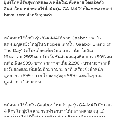
ผู้บริโภคที่รักสุขภาพและเชฟมือใหม่ทั้งหลาย โดยเปิดตัว
สินค้าใหม่ หม้อทอดไร้น้ำมันรุ่น ‘GA-M4D’ เป็น new must
have item สำหรับทุกครัว
หม้อทอดไร้น้ำมันรุ่น ‘GA-M4D’ จาก Gaabor ร่วมใน
แคมเปญสุดยิ่งใหญ่ใน Shopee เท่านั้น ‘Gaabor Brand of
The Day’ จัดโปรเดือดเพียงวันเดียวเท่านั้น! ในวันที่
16 ตุลาคม 2565 มอบโปรโมชันส่วนลดสุดพิเศษกว่า 50% ลด
เหลือเพียง 999.- บาท จากราคาเต็ม 2,290.- บาท นอกจากนี้
ยังรับของแถมเพิ่มเติมอีกมากมาย อาทิ เครื่องชั่งน้ำหนัก
มูลค่ากว่า 599.- บาท โค้ดลดสูงสุด 999.- และอื่นๆ รวม
มูลค่ากว่า 1 ล้านบาท
หม้อทอดไร้นํ้ามัน Gaabor ใหม่ล่าสุด รุ่น GA-M4D มีขนาด
4 ลิตร ใหญ่จุใจ สามารถทำอาหารได้หลากหลายเมนู แม้