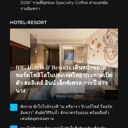
2026” รวมที่สุดของ Specialty Coffee ย่านเอกมัย-
รามอินทรา
HOTEL-RESORT
IHG Hotels & Resorts เดินหน้าขยาย
พอร์ตโฟลิโอในประเทศไทย ประกาศเปิด
ตัว ฮอลิเดย์ อินน์ เอ็กซ์เพรส กระบี่ อ่าว
นาง
พักกาย พักใจใกล้กรุงที่ “ณ ทรีธารา ริเวอร์ไซด์ รีสอร์ต
1
อัมพวา” สัมผัสวิถีริมน้ำ ตักบาตรรับอรุณ พร้อมดื่มด่ำ
เสน่ห์สมุทรสงคราม