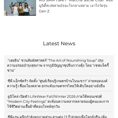
มูนิตี้สเปซสายมัจฉะใจกลางสยาม เอาใจวัยรุ่น
Gen Z
Latest News
“เฮยยิน” ชวนสัมผัสศาสตร์ “The Art of Nourishing Soup” ปรุง
ความอร่อยบำรุงสุขภาพ จากภูมิปัญญาซุปจีนกวางตุ้ง โดย “เชฟแจ็คกี้
ชาน”
ซีพี แอ็กซ์ตร้า จัดตั้ง “ศูนย์เรียนรู้เกษตรบ้านโนนเขวา” ถ่ายทอดองค์
ความรู้ เชื่อมโยงตลาด ยกระดับเกษตรกรไทยให้เติบโตอย่างยั่งยืน
ยูนิโคล่ เปิดตัว LifeWear Fall/Winter 2026 ภายใต้คอนเซปต์
“Modern City Feelings” สะท้อนความหลากหลายของผู้คนและการ
ใช้ชีวิตผ่านเสื้อผ้าที่ตอบโจทย์ทุกวัน
ซีพีแรม ผนึกกำลังทุกภาคส่วน สานต่อ 13 ปี #ปลูกเพื่อโลกยั่งยืน เพิ่ม