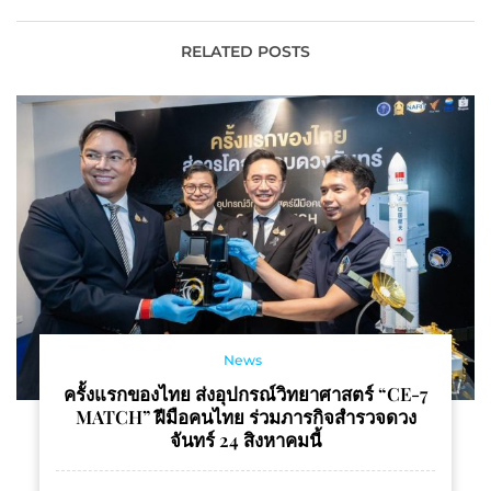
ฌอง” (มิคาอิล ซาหนูน) กับ
ธุรกิจผลิตอาหาร “ฮาลาล”
ตั้งแต่ต้นน้ำถึงปลายน้ำ
RELATED POSTS
News
ครั้งแรกของไทย ส่งอุปกรณ์วิทยาศาสตร์ “CE-7
MATCH” ฝีมือคนไทย ร่วมภารกิจสำรวจดวง
จันทร์ 24 สิงหาคมนี้