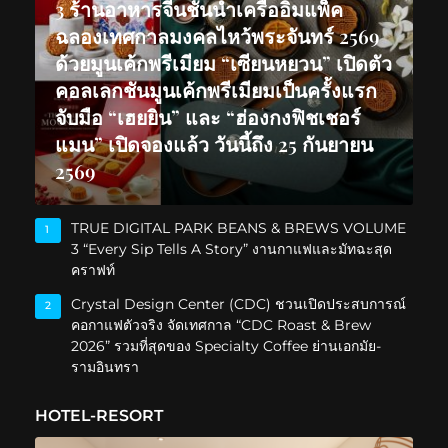
3 ร้านอาหารจีนชั้นนำเครืออิมแพ็ค
ฉลองเทศกาลมงคลไหว้พระจันทร์ 2569
ด้วยมูนเค้กพรีเมียม “เซียนหยวน” เปิดตัว
คอลเลกชันมูนเค้กพรีเมียมเป็นครั้งแรก
จับมือ “เฮยยิน” และ “ฮ่องกงฟิชเชอร์
แมน” เปิดจองแล้ว วันนี้ถึง 25 กันยายน
2569
TRUE DIGITAL PARK BEANS & BREWS VOLUME
1
3 “Every Sip Tells A Story” งานกาแฟและมัทฉะสุด
คราฟท์
Crystal Design Center (CDC) ชวนเปิดประสบการณ์
2
คอกาแฟตัวจริง จัดเทศกาล “CDC Roast & Brew
2026” รวมที่สุดของ Specialty Coffee ย่านเอกมัย-
รามอินทรา
HOTEL-RESORT