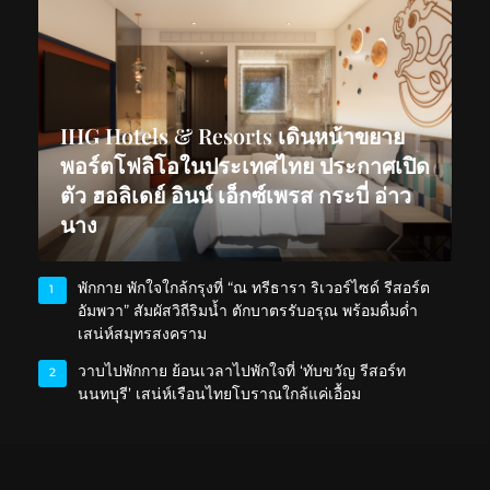
IHG Hotels & Resorts เดินหน้าขยาย
พอร์ตโฟลิโอในประเทศไทย ประกาศเปิด
ตัว ฮอลิเดย์ อินน์ เอ็กซ์เพรส กระบี่ อ่าว
นาง
พักกาย พักใจใกล้กรุงที่ “ณ ทรีธารา ริเวอร์ไซด์ รีสอร์ต
1
อัมพวา” สัมผัสวิถีริมน้ำ ตักบาตรรับอรุณ พร้อมดื่มด่ำ
เสน่ห์สมุทรสงคราม
วาบไปพักกาย ย้อนเวลาไปพักใจที่ ‘ทับขวัญ รีสอร์ท
2
นนทบุรี’ เสน่ห์เรือนไทยโบราณใกล้แค่เอื้อม