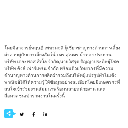
โดยมีอาจารย์ทฤษฎี เพชรมะลิ ผู้เชี่ยวชาญทางด้านการเลี้ยง
ผำควบคู่กับการเลี้ยงสัตว์น้ำ ดร.สุเนตร ม้าทอง ประธาน
บริษัท เดอะพอส สิเบิ้ล จำกัด,นายวิศรุต ปัญญาประดิษฐ์โชค
บริษัท คิงส์ เฟาร์เทร่น จำกัด พร้อมด้วยวิทยากรที่มีความ
ชำนาญทางด้านการผลิตผำรวมถึงบริษัทผู้แปรรูปผำในเชิง
พาณิชย์ได้ให้ความรู้ให้ข้อมูลอย่างละเอียดโดยมีเกษตรกรที่
สนใจเข้าร่วมงานสัมมนาพร้อมหลายหน่วยงาน และ
สื่อมวลชนเข้าร่วมงานในครั้งนี้