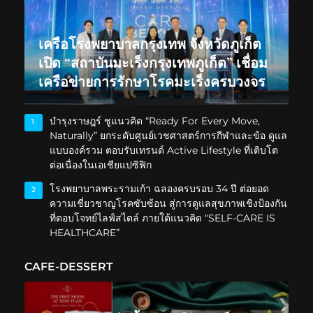
เครือโรงพยาบาลกรุงเทพ จังหวัดภูเก็ต
เปิด “สถาบันมะเร็งกรุงเทพภูเก็ต” เชื่อม
เครือข่ายการรักษาโรคมะเร็งครบวงจร
บำรุงราษฎร์ ชูแนวคิด “Ready For Every Move,
1
Naturally” ยกระดับศูนย์เวชศาสตร์การกีฬาและข้อ ดูแล
แบบองค์รวม ตอบรับเทรนด์ Active Lifestyle ที่เติบโต
ต่อเนื่องในเอเชียแปซิฟิก
โรงพยาบาลพระรามเก้า ฉลองครบรอบ 34 ปี ต่อยอด
2
ความเชี่ยวชาญโรคซับซ้อน สู่การดูแลสุขภาพเชิงป้องกัน
ที่ตอบโจทย์ไลฟ์สไตล์ ภายใต้แนวคิด “SELF-CARE IS
HEALTHCARE”
CAFE-DESSERT