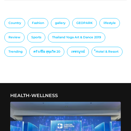
Country
Fashion
gallery
GEOPARK
lifestyle
Review
Sports
Thailand Yoga Art & Dance 2019
Trending
ครัวเจ๊ง้อ สุขุมวิท 20
เพชรบูรณ์
็Hotel & Resort
HEALTH-WELLNESS