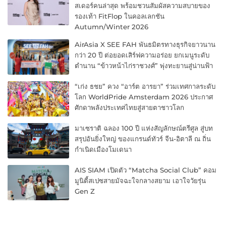
สเดอร์คนล่าสุด พร้อมชวนสัมผัสความสบายของ
รองเท้า FitFlop ในคอลเลกชัน
Autumn/Winter 2026
AirAsia X SEE FAH พันธมิตรทางธุรกิจยาวนาน
กว่า 20 ปี ต่อยอดเสิร์ฟความอร่อย ยกเมนูระดับ
ตำนาน “ข้าวหน้าไก่ราชวงศ์” พุ่งทะยานสู่น่านฟ้า
“เก่ง ธชย” ควง “อาร์ต อารยา” ร่วมเทศกาลระดับ
โลก WorldPride Amsterdam 2026 ประกาศ
ศักดาพลังประเทศไทยสู่สายตาชาวโลก
มาเซราติ ฉลอง 100 ปี แห่งสัญลักษณ์ตรีศูล สู่บท
สรุปอันยิ่งใหญ่ ของแกรนด์ทัวร์ จีน-อิตาลี ณ ถิ่น
กำเนิดเมืองโมเดนา
AIS SIAM เปิดตัว “Matcha Social Club” คอม
มูนิตี้สเปซสายมัจฉะใจกลางสยาม เอาใจวัยรุ่น
Gen Z