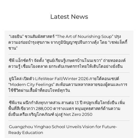
Latest News
“เฮยยิน” ชวนสัมผัสศาสตร์ “The Art of Nourishing Soup” ปรุง
ความอร่อยบำรุงสุขภาพ จากภูมิปัญญาซุปจีนกวางตุ้ง โดย “เชฟแจ็คกี้
ชาน”
ซีพี แอ็กซ์ตร้า จัดตั้ง “ศูนย์เรียนรู้เกษตรบ้านโนนเขวา” ถ่ายทอดองค์
ความรู้ เชื่อมโยงตลาด ยกระดับเกษตรกรไทยให้เติบโตอย่างยั่งยืน
ยูนิโคล่ เปิดตัว LifeWear Fall/Winter 2026 ภายใต้คอนเซปต์
“Modern City Feelings” สะท้อนความหลากหลายของผู้คนและการ
ใช้ชีวิตผ่านเสื้อผ้าที่ตอบโจทย์ทุกวัน
ซีพีแรม ผนึกกำลังทุกภาคส่วน สานต่อ 13 ปี #ปลูกเพื่อโลกยั่งยืน เพิ่ม
พื้นที่สีเขียวกว่า 288,000 ตารางเมตร หนุนยุทธศาสตร์ด้านความ
ยั่งยืนเครือเจริญโภคภัณฑ์ มุ่งสู่ Net Zero 2050
Guangzhou Yinghao School Unveils Vision for Future-
Ready Education