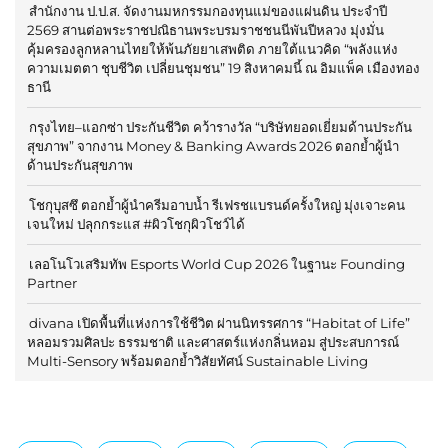
สำนักงาน ป.ป.ส. จัดงานมหกรรมกองทุนแม่ของแผ่นดิน ประจำปี
2569 สานต่อพระราชปณิธานพระบรมราชชนนีพันปีหลวง มุ่งมั่น
คุ้มครองลูกหลานไทยให้พ้นภัยยาเสพติด ภายใต้แนวคิด “พลังแห่ง
ความเมตตา ชุบชีวิต เปลี่ยนชุมชน” 19 สิงหาคมนี้ ณ อิมแพ็ค เมืองทอง
ธานี
กรุงไทย–แอกซ่า ประกันชีวิต คว้ารางวัล “บริษัทยอดเยี่ยมด้านประกัน
สุขภาพ” จากงาน Money & Banking Awards 2026 ตอกย้ำผู้นำ
ด้านประกันสุขภาพ
โชกุบุสซึ ตอกย้ำผู้นำครีมอาบน้ำ รีเฟรชแบรนด์ครั้งใหญ่ มุ่งเจาะคน
เจนใหม่ ปลุกกระแส #ผิวโชกุผิวโชว์ได้
เลอโนโวเสริมทัพ Esports World Cup 2026 ในฐานะ Founding
Partner
divana เปิดพื้นที่แห่งการใช้ชีวิต ผ่านนิทรรศการ “Habitat of Life”
หลอมรวมศิลปะ ธรรมชาติ และศาสตร์แห่งกลิ่นหอม สู่ประสบการณ์
Multi-Sensory พร้อมตอกย้ำวิสัยทัศน์ Sustainable Living