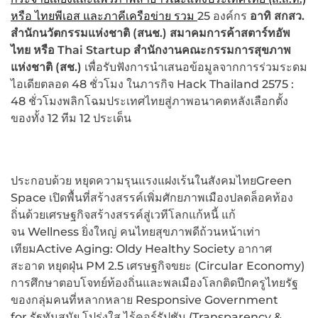
หรือ ไทยพีเอส และภาคีเครือข่าย รวม
25 องค์กร
อาทิ สกสว.
สำนักนวัตกรรมแห่งชาติ (สนช.) สมาคมการค้าสตาร์ทอัพ
ไทย หรือ Thai Startup สำนักงานคณะกรรมการสุขภาพ
แห่งชาติ (สช.)
เพื่อรับฟังการนำเสนอข้อมูลจากการร่วมระดม
ไอเดียตลอด 48 ชั่วโมง ในภารกิจ Hack Thailand 2575 :
48 ชั่วโมงพลิกโฉมประเทศไทยสู่ภาพอนาคตหลังเลือกตั้ง
ของทั้ง 12 ทีม 12 ประเด็น
ประกอบด้วย หยุดความรุนแรงแฝงเร้นในสังคมไทยGreen
Space เปิดพื้นที่สร้างสรรค์เพิ่มศักยภาพเมืองปลดล็อคท้อง
ถิ่นด้วยเศรษฐกิจสร้างสรรค์สู่เวทีโลกแก้หนี้ แก้
จน Wellness ยิ่งใหญ่ คนไทยสุขภาพดีถ้วนหน้าเท่า
เทียมActive Aging: Oldy Healthy Society
อากาศ
สะอาด หยุดฝุ่น PM 2.5
เศรษฐกิจขยะ (Circular Economy)
การศึกษาตอบโจทย์ท้องถิ่นและพลเมืองโลกติดปีกครูไทยรัฐ
ของกลุ่มคนที่หลากหลาย Responsive Government
for รัฐทันสมัย โปร่งใส ไร้คอร์รัปชัน (Transparency &