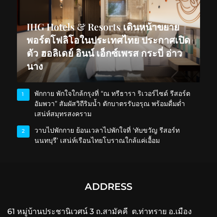
IHG Hotels & Resorts เดินหน้าขยาย
พอร์ตโฟลิโอในประเทศไทย ประกาศเปิด
ตัว ฮอลิเดย์ อินน์ เอ็กซ์เพรส กระบี่ อ่าว
นาง
พักกาย พักใจใกล้กรุงที่ “ณ ทรีธารา ริเวอร์ไซด์ รีสอร์ต
1
อัมพวา” สัมผัสวิถีริมน้ำ ตักบาตรรับอรุณ พร้อมดื่มด่ำ
เสน่ห์สมุทรสงคราม
วาบไปพักกาย ย้อนเวลาไปพักใจที่ ‘ทับขวัญ รีสอร์ท
2
นนทบุรี’ เสน่ห์เรือนไทยโบราณใกล้แค่เอื้อม
ADDRESS
61 หมู่บ้านประชานิเวศน์ 3 ถ.สามัคคี ต.ท่าทราย อ.เมือง