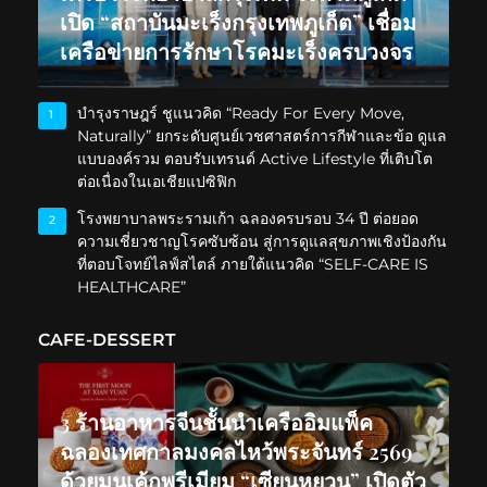
เปิด “สถาบันมะเร็งกรุงเทพภูเก็ต” เชื่อม
เครือข่ายการรักษาโรคมะเร็งครบวงจร
บำรุงราษฎร์ ชูแนวคิด “Ready For Every Move,
1
Naturally” ยกระดับศูนย์เวชศาสตร์การกีฬาและข้อ ดูแล
แบบองค์รวม ตอบรับเทรนด์ Active Lifestyle ที่เติบโต
ต่อเนื่องในเอเชียแปซิฟิก
โรงพยาบาลพระรามเก้า ฉลองครบรอบ 34 ปี ต่อยอด
2
ความเชี่ยวชาญโรคซับซ้อน สู่การดูแลสุขภาพเชิงป้องกัน
ที่ตอบโจทย์ไลฟ์สไตล์ ภายใต้แนวคิด “SELF-CARE IS
HEALTHCARE”
CAFE-DESSERT
3 ร้านอาหารจีนชั้นนำเครืออิมแพ็ค
ฉลองเทศกาลมงคลไหว้พระจันทร์ 2569
ด้วยมูนเค้กพรีเมียม “เซียนหยวน” เปิดตัว