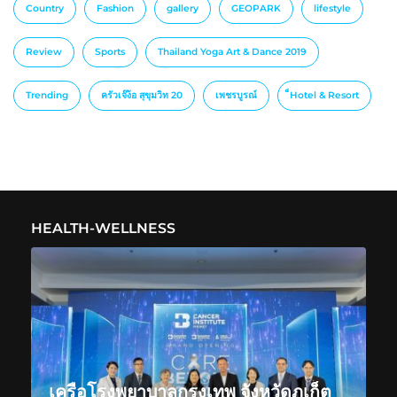
Country
Fashion
gallery
GEOPARK
lifestyle
Review
Sports
Thailand Yoga Art & Dance 2019
Trending
ครัวเจ๊ง้อ สุขุมวิท 20
เพชรบูรณ์
็Hotel & Resort
HEALTH-WELLNESS
เครือโรงพยาบาลกรุงเทพ จังหวัดภูเก็ต