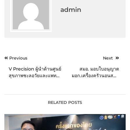
admin
Post
Previous
Next
navigation
V Precision ผู้นำด้านศูนย์
สมอ. มอบใบอนุญาต
สุขภาพชะลอวัยและแพทย์
มอก.เครื่องครัวนอนสติ๊ก
ทางเลือก จับมือ Weber
ให้กับ “ซีกัล”
Medical ชูเทคโนโลยี
เครื่อง ‘Weber Laser
Therapy’ การรักษาด้วย
RELATED POSTS
แสงเลเซอร์ครบวงจร