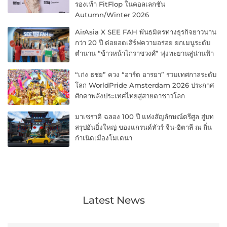
รองเท้า FitFlop ในคอลเลกชัน
Autumn/Winter 2026
AirAsia X SEE FAH พันธมิตรทางธุรกิจยาวนาน
กว่า 20 ปี ต่อยอดเสิร์ฟความอร่อย ยกเมนูระดับ
ตำนาน “ข้าวหน้าไก่ราชวงศ์” พุ่งทะยานสู่น่านฟ้า
“เก่ง ธชย” ควง “อาร์ต อารยา” ร่วมเทศกาลระดับ
โลก WorldPride Amsterdam 2026 ประกาศ
ศักดาพลังประเทศไทยสู่สายตาชาวโลก
มาเซราติ ฉลอง 100 ปี แห่งสัญลักษณ์ตรีศูล สู่บท
สรุปอันยิ่งใหญ่ ของแกรนด์ทัวร์ จีน-อิตาลี ณ ถิ่น
กำเนิดเมืองโมเดนา
Latest News