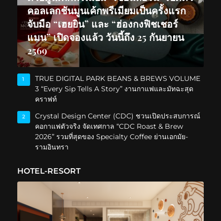
คอลเลกชันมูนเค้กพรีเมียมเป็นครั้งแรก
จับมือ “เฮยยิน” และ “ฮ่องกงฟิชเชอร์
แมน” เปิดจองแล้ว วันนี้ถึง 25 กันยายน
2569
TRUE DIGITAL PARK BEANS & BREWS VOLUME
1
3 “Every Sip Tells A Story” งานกาแฟและมัทฉะสุด
คราฟท์
Crystal Design Center (CDC) ชวนเปิดประสบการณ์
2
คอกาแฟตัวจริง จัดเทศกาล “CDC Roast & Brew
2026” รวมที่สุดของ Specialty Coffee ย่านเอกมัย-
รามอินทรา
HOTEL-RESORT