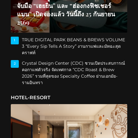
จับมือ “เฮยยิน” และ “ฮ่องกงฟิชเชอร์
แมน” เปิดจองแล้ว วันนี้ถึง 25 กันยายน
2569
TRUE DIGITAL PARK BEANS & BREWS VOLUME
1
3 “Every Sip Tells A Story” งานกาแฟและมัทฉะสุด
คราฟท์
Crystal Design Center (CDC) ชวนเปิดประสบการณ์
2
คอกาแฟตัวจริง จัดเทศกาล “CDC Roast & Brew
2026” รวมที่สุดของ Specialty Coffee ย่านเอกมัย-
รามอินทรา
HOTEL-RESORT