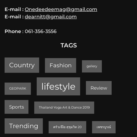
E-mail :
Onedeedeemag@gmail.com
E-mail :
dearnitt@gmail.com
Phone
: 061-356-3556
TAGS
Country
Fashion
gallery
lifestyle
Review
GEOPARK
Sports
Thailand Yoga Art & Dance 2019
Trending
ครัวเจ๊ง้อ สุขุมวิท 20
เพชรบูรณ์