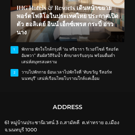
IHG Hotels & Resorts เดินหน้าขยาย
พอร์ตโฟลิโอในประเทศไทย ประกาศเปิด
ตัว ฮอลิเดย์ อินน์ เอ็กซ์เพรส กระบี่ อ่าว
นาง
พักกาย พักใจใกล้กรุงที่ “ณ ทรีธารา ริเวอร์ไซด์ รีสอร์ต
1
อัมพวา” สัมผัสวิถีริมน้ำ ตักบาตรรับอรุณ พร้อมดื่มด่ำ
เสน่ห์สมุทรสงคราม
วาบไปพักกาย ย้อนเวลาไปพักใจที่ ‘ทับขวัญ รีสอร์ท
2
นนทบุรี’ เสน่ห์เรือนไทยโบราณใกล้แค่เอื้อม
ADDRESS
61 หมู่บ้านประชานิเวศน์ 3 ถ.สามัคคี ต.ท่าทราย อ.เมือง
จ.นนทบุรี 1000