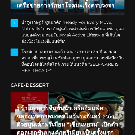
เครือข่ายการรักษาโรคมะเร็งครบวงจร
บำรุงราษฎร์ ชูแนวคิด “Ready For Every Move,
1
Naturally” ยกระดับศูนย์เวชศาสตร์การกีฬาและข้อ ดูแล
แบบองค์รวม ตอบรับเทรนด์ Active Lifestyle ที่เติบโต
ต่อเนื่องในเอเชียแปซิฟิก
โรงพยาบาลพระรามเก้า ฉลองครบรอบ 34 ปี ต่อยอด
2
ความเชี่ยวชาญโรคซับซ้อน สู่การดูแลสุขภาพเชิงป้องกัน
ที่ตอบโจทย์ไลฟ์สไตล์ ภายใต้แนวคิด “SELF-CARE IS
HEALTHCARE”
CAFE-DESSERT
3 ร้านอาหารจีนชั้นนำเครืออิมแพ็ค
ฉลองเทศกาลมงคลไหว้พระจันทร์ 2569
ด้วยมูนเค้กพรีเมียม “เซียนหยวน” เปิดตัว
คอลเลกชันมูนเค้กพรีเมียมเป็นครั้งแรก