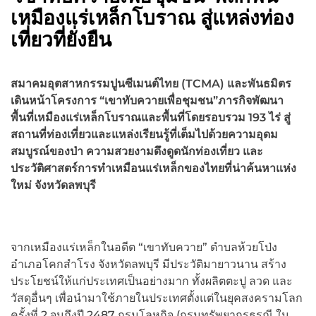
เหมืองแร่เหล็กโบราณ สู่แหล่งท่อง
เที่ยวที่ยั่งยืน
สมาคมอุตสาหกรรมปูนซีเมนต์ไทย (
TCMA) และพันธมิตร
เดินหน้าโครงการ “เขาทับควายเพื่อชุมชน”ภารกิจพัฒนา
พื้นที่เหมืองแร่เหล็กโบราณและพื้นที่โดยรอบรวม 193 ไร่ สู่
สถานที่ท่องเที่ยวและแหล่งเรียนรู้ที่เต็มไปด้วยความอุดม
สมบูรณ์ของป่า ความสวยงามดึงดูดนักท่องเที่ยว และ
ประวัติศาสตร์การทำเหมือนแร่เหล็กของไทยที่น่าค้นหาแห่ง
ใหม่ จังหวัดลพบุรี
จากเหมืองแร่เหล็กในอดีต “เขาทับควาย” ตำบลห้วยโป่ง
อำเภอโคกสำโรง จังหวัดลพบุรี มีประวัติมายาวนาน สร้าง
ประโยชน์ให้แก่ประเทศเป็นอย่างมาก ทั้งผลิตตะปู ลวด และ
วัสดุอื่นๆ เพื่อนำมาใช้ภายในประเทศตั้งแต่ในยุคสงครามโลก
ครั้งที่ 2 จนถึงปี 2487 กรมโลหกิจ (กรมทรัพยากรธรณี ใน