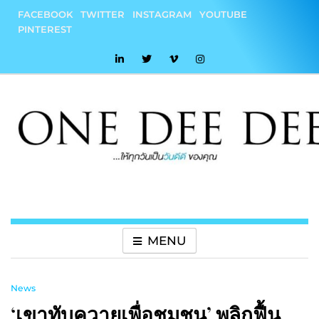
Skip
FACEBOOK
TWITTER
INSTAGRAM
YOUTUBE
to
PINTEREST
content
onedeedee
ให้ทุกวันเป็น "วันดีดี" ของคุณ
MENU
News
‘เขาทับควายเพื่อชุมชน’ พลิกฟื้น