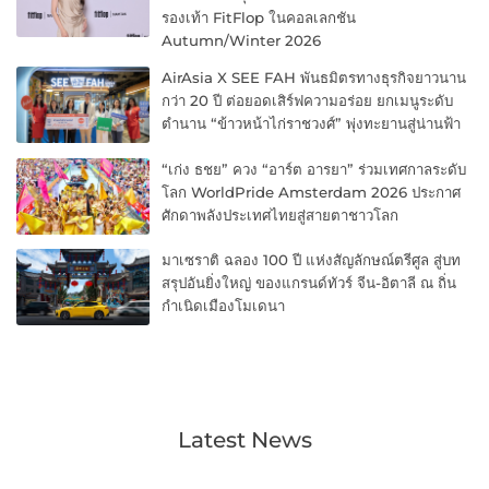
รองเท้า FitFlop ในคอลเลกชัน
Autumn/Winter 2026
AirAsia X SEE FAH พันธมิตรทางธุรกิจยาวนาน
กว่า 20 ปี ต่อยอดเสิร์ฟความอร่อย ยกเมนูระดับ
ตำนาน “ข้าวหน้าไก่ราชวงศ์” พุ่งทะยานสู่น่านฟ้า
“เก่ง ธชย” ควง “อาร์ต อารยา” ร่วมเทศกาลระดับ
โลก WorldPride Amsterdam 2026 ประกาศ
ศักดาพลังประเทศไทยสู่สายตาชาวโลก
มาเซราติ ฉลอง 100 ปี แห่งสัญลักษณ์ตรีศูล สู่บท
สรุปอันยิ่งใหญ่ ของแกรนด์ทัวร์ จีน-อิตาลี ณ ถิ่น
กำเนิดเมืองโมเดนา
Latest News