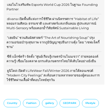
เลอโนโวเสริมทัพ Esports World Cup 2026 ในฐานะ Founding
Partner
divana เปิดพื้นที่แห่งการใช้ชีวิต ผ่านนิทรรศการ “Habitat of Life”
หลอมรวมศิลปะ ธรรมชาติ และศาสตร์แห่งกลิ่นหอม สู่ประสบการณ์
Multi-Sensory พร้อมตอกย้ำวิสัยทัศน์ Sustainable Living
“เฮยยิน” ชวนสัมผัสศาสตร์ “The Art of Nourishing Soup” ปรุง
ความอร่อยบำรุงสุขภาพ จากภูมิปัญญาซุปจีนกวางตุ้ง โดย “เชฟแจ็คกี้
ชาน”
ซีพี แอ็กซ์ตร้า จัดตั้ง “ศูนย์เรียนรู้เกษตรบ้านโนนเขวา” ถ่ายทอดองค์
ความรู้ เชื่อมโยงตลาด ยกระดับเกษตรกรไทยให้เติบโตอย่างยั่งยืน
ยูนิโคล่ เปิดตัว LifeWear Fall/Winter 2026 ภายใต้คอนเซปต์
“Modern City Feelings” สะท้อนความหลากหลายของผู้คนและการ
ใช้ชีวิตผ่านเสื้อผ้าที่ตอบโจทย์ทุกวัน
Country
Fashion
gallery
GEOPARK
lifestyle