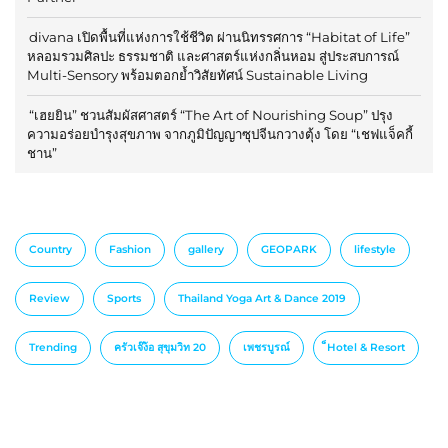
divana เปิดพื้นที่แห่งการใช้ชีวิต ผ่านนิทรรศการ “Habitat of Life”
หลอมรวมศิลปะ ธรรมชาติ และศาสตร์แห่งกลิ่นหอม สู่ประสบการณ์
Multi-Sensory พร้อมตอกย้ำวิสัยทัศน์ Sustainable Living
“เฮยยิน” ชวนสัมผัสศาสตร์ “The Art of Nourishing Soup” ปรุง
ความอร่อยบำรุงสุขภาพ จากภูมิปัญญาซุปจีนกวางตุ้ง โดย “เชฟแจ็คกี้
ชาน”
Country
Fashion
gallery
GEOPARK
lifestyle
Review
Sports
Thailand Yoga Art & Dance 2019
Trending
ครัวเจ๊ง้อ สุขุมวิท 20
เพชรบูรณ์
็Hotel & Resort