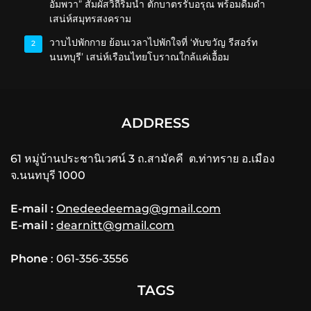
อัมพวา” สัมผัสวิถีริมน้ำ ตักบาตรรับอรุณ พร้อมดื่มด่ำ
เสน่ห์สมุทรสงคราม
วาบไปพักกาย ย้อนเวลาไปพักใจที่ ‘ทับขวัญ รีสอร์ท
2
นนทบุรี’ เสน่ห์เรือนไทยโบราณใกล้แค่เอื้อม
ADDRESS
61 หมู่บ้านประชานิเวศน์ 3 ถ.สามัคคี ต.ท่าทราย อ.เมือง
จ.นนทบุรี 1000
E-mail :
Onedeedeemag@gmail.com
E-mail :
dearnitt@gmail.com
Phone
: 061-356-3556
TAGS