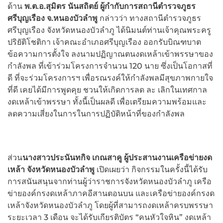
ด้าน
พ.ต.อ.สุมิตร นันสถิตย์ ผู้กำกับการสถานีตำรวจภูธร
ศรีบุญเรือง จ.หนองบัวลำพู
กล่าวว่า ทางสถานีตำรวจภูธร
ศรีบุญเรือง จังหวัดหนองบัวลำภู ได้นิมนต์ท่านเจ้าคุณพระครู
ปริยัติโชติกา เจ้าคณะอำเภอศรีบุญเรือง ออกรับบิณฑบาต
ข้อความการตั้งใจ ลงนามปฏิญาณตนงดเหล้าเข้าพรรษาของ
กำลังพล ที่เข้าร่วมโครงการจำนวน 120 นาย ซึ่งเป็นโอกาสที่
ดี ที่จะร่วมโครงการฯ เพื่อรณรงค์ให้กำลังพลมีสุขภาพกายใจ
ที่ดี เคยได้มีการพูดคุย ชวนให้เกิดการลด ละ เลิกในเทศกาล
งดเหล้าเข้าพรรษา ทั้งนี้เป็นผลดี เพื่อเตรียมความพร้อมและ
ลดความเสี่ยงในการในการปฏิบัติหน้าที่ของกำลังพล
ส่วน
นางสาวประนันทกิจ เกณสาคู ผู้ประสานงานเครือข่ายงด
เหล้า จังหวัดหนองบัวลำพู
เปิดเผยว่า กิจกรรมในครั้งนี้ได้รับ
การสนันสนุนจากท่านผู้ว่าราชการจังหวัดหนองบัวลำภู เครือ
ข่ายองค์กรงดเหล้าภาคอีสานตอนบน และเครือข่ายองค์กรงด
เหล้าจังหวัดหนองบัวลำภู โดยผู้ที่สามารถงดเหล้าครบพรรษา
ระยะเวลา 3 เดือน จะได้รับเกียรติบัตร “คนหัวใจหิน” งดเหล้า