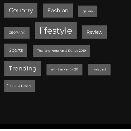
Country
Fashion
gallery
lifestyle
Review
GEOPARK
Sports
Thailand Yoga Art & Dance 2019
Trending
ครัวเจ๊ง้อ สุขุมวิท 20
เพชรบูรณ์
็Hotel & Resort
Bloginwp - Elegent WordPress Theme 2026. Free Theme By
BlazeThemes
.