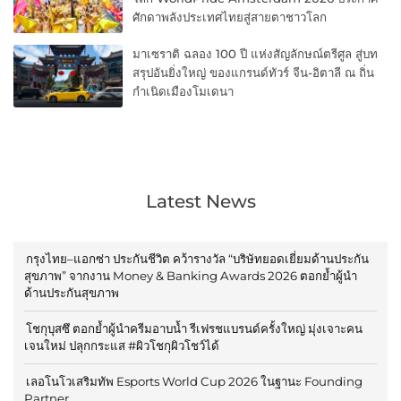
ศักดาพลังประเทศไทยสู่สายตาชาวโลก
มาเซราติ ฉลอง 100 ปี แห่งสัญลักษณ์ตรีศูล สู่บท
สรุปอันยิ่งใหญ่ ของแกรนด์ทัวร์ จีน-อิตาลี ณ ถิ่น
กำเนิดเมืองโมเดนา
Latest News
กรุงไทย–แอกซ่า ประกันชีวิต คว้ารางวัล “บริษัทยอดเยี่ยมด้านประกัน
สุขภาพ” จากงาน Money & Banking Awards 2026 ตอกย้ำผู้นำ
ด้านประกันสุขภาพ
โชกุบุสซึ ตอกย้ำผู้นำครีมอาบน้ำ รีเฟรชแบรนด์ครั้งใหญ่ มุ่งเจาะคน
เจนใหม่ ปลุกกระแส #ผิวโชกุผิวโชว์ได้
เลอโนโวเสริมทัพ Esports World Cup 2026 ในฐานะ Founding
Partner