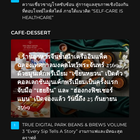
ความเชี่ยวชาญโรคซับซ้อน สู่การดูแลสุขภาพเชิงป้องกัน
ที่ตอบโจทย์ไลฟ์สไตล์ ภายใต้แนวคิด “SELF-CARE IS
HEALTHCARE”
CAFE-DESSERT
3 ร้านอาหารจีนชั้นนำเครืออิมแพ็ค
ฉลองเทศกาลมงคลไหว้พระจันทร์ 2569
ด้วยมูนเค้กพรีเมียม “เซียนหยวน” เปิดตัว
คอลเลกชันมูนเค้กพรีเมียมเป็นครั้งแรก
จับมือ “เฮยยิน” และ “ฮ่องกงฟิชเชอร์
แมน” เปิดจองแล้ว วันนี้ถึง 25 กันยายน
2569
TRUE DIGITAL PARK BEANS & BREWS VOLUME
1
3 “Every Sip Tells A Story” งานกาแฟและมัทฉะสุด
คราฟท์