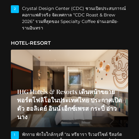
Crystal Design Center (CDC) ชวนเปิดประสบการณ์
2
คอกาแฟตัวจริง จัดเทศกาล “CDC Roast & Brew
2026” รวมที่สุดของ Specialty Coffee ย่านเอกมัย-
รามอินทรา
HOTEL-RESORT
IHG Hotels & Resorts เดินหน้าขยาย
พอร์ตโฟลิโอในประเทศไทย ประกาศเปิด
ตัว ฮอลิเดย์ อินน์ เอ็กซ์เพรส กระบี่ อ่าว
นาง
พักกาย พักใจใกล้กรุงที่ “ณ ทรีธารา ริเวอร์ไซด์ รีสอร์ต
1