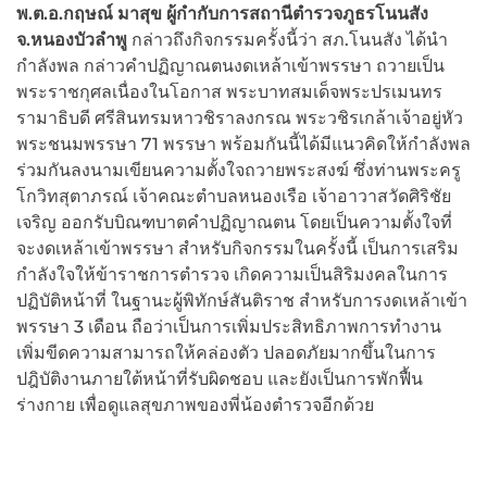
พ.ต.อ.กฤษณ์ มาสุข ผู้กำกับการสถานีตำรวจภูธรโนนสัง
จ.หนองบัวลำพู
กล่าวถึงกิจกรรมครั้งนี้ว่า สภ.โนนสัง ได้นำ
กำลังพล กล่าวคำปฏิญาณตนงดเหล้าเข้าพรรษา ถวายเป็น
พระราชกุศลเนื่องในโอกาส พระบาทสมเด็จพระปรเมนทร
รามาธิบดี ศรีสินทรมหาวชิราลงกรณ พระวชิรเกล้าเจ้าอยู่หัว
พระชนมพรรษา 71 พรรษา พร้อมกันนี้ได้มีแนวคิดให้กำลังพล
ร่วมกันลงนามเขียนความตั้งใจถวายพระสงฆ์ ซึ่งท่านพระครู
โกวิทสุตาภรณ์ เจ้าคณะตำบลหนองเรือ เจ้าอาวาสวัดศิริชัย
เจริญ ออกรับบิณฑบาตคำปฏิญาณตน โดยเป็นความตั้งใจที่
จะงดเหล้าเข้าพรรษา สำหรับกิจกรรมในครั้งนี้ เป็นการเสริม
กำลังใจให้ข้าราชการตำรวจ เกิดความเป็นสิริมงคลในการ
ปฏิบัติหน้าที่ ในฐานะผู้พิทักษ์สันติราช สำหรับการงดเหล้าเข้า
พรรษา 3 เดือน ถือว่าเป็นการเพิ่มประสิทธิภาพการทำงาน
เพิ่มขีดความสามารถให้คล่องตัว ปลอดภัยมากขึ้นในการ
ปฎิบัติงานภายใต้หน้าที่รับผิดชอบ และยังเป็นการพักฟื้น
ร่างกาย เพื่อดูแลสุขภาพของพี่น้องตำรวจอีกด้วย