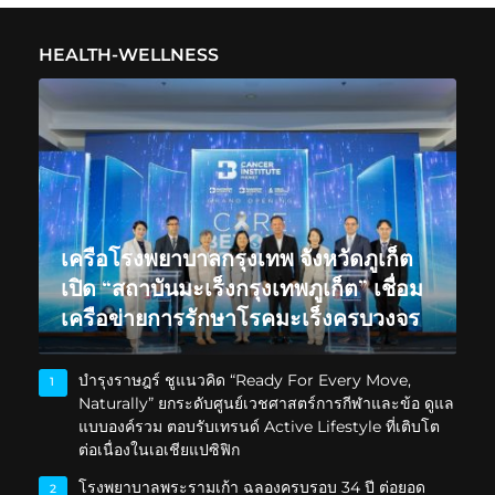
HEALTH-WELLNESS
เครือโรงพยาบาลกรุงเทพ จังหวัดภูเก็ต
เปิด “สถาบันมะเร็งกรุงเทพภูเก็ต” เชื่อม
เครือข่ายการรักษาโรคมะเร็งครบวงจร
บำรุงราษฎร์ ชูแนวคิด “Ready For Every Move,
1
Naturally” ยกระดับศูนย์เวชศาสตร์การกีฬาและข้อ ดูแล
แบบองค์รวม ตอบรับเทรนด์ Active Lifestyle ที่เติบโต
ต่อเนื่องในเอเชียแปซิฟิก
โรงพยาบาลพระรามเก้า ฉลองครบรอบ 34 ปี ต่อยอด
2