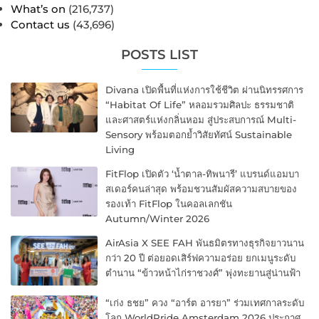
What’s on
(216,737)
Contact us
(43,696)
POSTS LIST
Divana เปิดพื้นที่แห่งการใช้ชีวิต ผ่านนิทรรศการ
“Habitat Of Life” หลอมรวมศิลปะ ธรรมชาติ
และศาสตร์แห่งกลิ่นหอม สู่ประสบการณ์ Multi-
Sensory พร้อมตอกย้ำวิสัยทัศน์ Sustainable
Living
FitFlop เปิดตัว ‘น้ำตาล-ทิพนารี’ แบรนด์แอมบา
สเดอร์คนล่าสุด พร้อมชวนสัมผัสความสบายของ
รองเท้า FitFlop ในคอลเลกชัน
Autumn/Winter 2026
AirAsia X SEE FAH พันธมิตรทางธุรกิจยาวนาน
กว่า 20 ปี ต่อยอดเสิร์ฟความอร่อย ยกเมนูระดับ
ตำนาน “ข้าวหน้าไก่ราชวงศ์” พุ่งทะยานสู่น่านฟ้า
“เก่ง ธชย” ควง “อาร์ต อารยา” ร่วมเทศกาลระดับ
โลก WorldPride Amsterdam 2026 ประกาศ