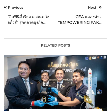
Post
Previous
Next
navigation
“อินฟินิตี้ เรียล เอสเตท โฮ
CEA แถลงข่าว
ลดิ้งส์” รุกตลาดธุรกิจ
“EMPOWERING PAKK
โรงแรมระดับลักซ์ชัวรี่ใน
TAII” ยกระดับ ‘ภาคใต้’
ประเทศไทยเป็นครั้งแรก
ต่อยอดทุนวัฒนธรรม สู่
Soft Power ระดับสากล
RELATED POSTS