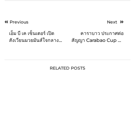
Post
Previous
Next
navigation
เอ็ม บี เค เซ็นเตอร์ เปิด
คาราบาว ประกาศต่อ
สังเวียนมวยมันส์ใจกลาง
สัญญา Carabao Cup อีก
เมือง MBK CENTER
3 ปี สยายปีกเครื่องดื่มระดับ
FIGHT NIGHT ชมฟรี!
โลก พร้อมผนึกกำลังกับ
ไทยรัฐทีวี และ TikTok
ถ่ายทอดสด Carabao Cup
RELATED POSTS
2023/24 ให้คนไทยได้ชม
ฟรี