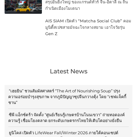
สรุปอันยิ่งใหญ่ ของแกรนด์ทัวร์ จีน-อิตาลี ณ ถิ่น
กำเนิดเมืองโมเดนา
AIS SIAM เปิดตัว “Matcha Social Club” คอม
มูนิตี้สเปซสายมัจฉะใจกลางสยาม เอาใจวัยรุ่น
Gen Z
Latest News
“เฮยยิน” ชวนสัมผัสศาสตร์ “The Art of Nourishing Soup” ปรุง
ความอร่อยบำรุงสุขภาพ จากภูมิปัญญาซุปจีนกวางตุ้ง โดย “เชฟแจ็คกี้
ชาน”
ซีพี แอ็กซ์ตร้า จัดตั้ง “ศูนย์เรียนรู้เกษตรบ้านโนนเขวา” ถ่ายทอดองค์
ความรู้ เชื่อมโยงตลาด ยกระดับเกษตรกรไทยให้เติบโตอย่างยั่งยืน
ยูนิโคล่ เปิดตัว LifeWear Fall/Winter 2026 ภายใต้คอนเซปต์