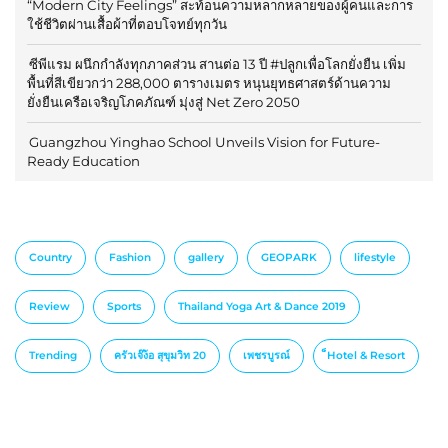
“Modern City Feelings” สะท้อนความหลากหลายของผู้คนและการ
ใช้ชีวิตผ่านเสื้อผ้าที่ตอบโจทย์ทุกวัน
ซีพีแรม ผนึกกำลังทุกภาคส่วน สานต่อ 13 ปี #ปลูกเพื่อโลกยั่งยืน เพิ่ม
พื้นที่สีเขียวกว่า 288,000 ตารางเมตร หนุนยุทธศาสตร์ด้านความ
ยั่งยืนเครือเจริญโภคภัณฑ์ มุ่งสู่ Net Zero 2050
Guangzhou Yinghao School Unveils Vision for Future-
Ready Education
Country
Fashion
gallery
GEOPARK
lifestyle
Review
Sports
Thailand Yoga Art & Dance 2019
Trending
ครัวเจ๊ง้อ สุขุมวิท 20
เพชรบูรณ์
็Hotel & Resort