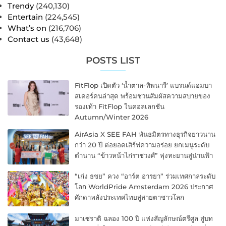
Trendy
(240,130)
Entertain
(224,545)
What’s on
(216,706)
Contact us
(43,648)
POSTS LIST
FitFlop เปิดตัว ‘น้ำตาล-ทิพนารี’ แบรนด์แอมบา
สเดอร์คนล่าสุด พร้อมชวนสัมผัสความสบายของ
รองเท้า FitFlop ในคอลเลกชัน
Autumn/Winter 2026
AirAsia X SEE FAH พันธมิตรทางธุรกิจยาวนาน
กว่า 20 ปี ต่อยอดเสิร์ฟความอร่อย ยกเมนูระดับ
ตำนาน “ข้าวหน้าไก่ราชวงศ์” พุ่งทะยานสู่น่านฟ้า
“เก่ง ธชย” ควง “อาร์ต อารยา” ร่วมเทศกาลระดับ
โลก WorldPride Amsterdam 2026 ประกาศ
ศักดาพลังประเทศไทยสู่สายตาชาวโลก
มาเซราติ ฉลอง 100 ปี แห่งสัญลักษณ์ตรีศูล สู่บท