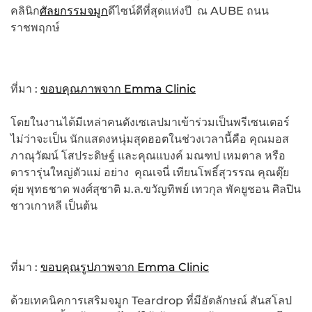
คลินิก
ศัลยกรรมจมูก
ดีไซน์ดีที่สุดแห่งปี ณ AUBE ถนน
ราชพฤกษ์
ที่มา :
ขอบคุณภาพจาก Emma Clinic
โดยในงานได้มีเหล่าคนดังเซเลปมาเข้าร่วมเป็นพรีเซนเตอร์
ไม่ว่าจะเป็น นักแสดงหนุ่มสุดฮอตในช่วงเวลานี้คือ คุณมอส
ภาณุวัฒน์ โสประดิษฐ์ และคุณแบงค์ มณฑป เหมตาล หรือ
ดารารุ่นใหญ่ตัวแม่ อย่าง คุณเจนี่ เทียนโพธิ์สุวรรณ คุณตุ๊ย
ตุ่ย พุทธชาด พงศ์สุชาติ ม.ล.ขวัญทิพย์ เทวกุล พัคยูชอน ศิลปิน
ชาวเกาหลี เป็นต้น
ที่มา :
ขอบคุณรูปภาพจาก Emma Clinic
ด้วยเทคนิคการเสริมจมูก Teardrop ที่มีอัตลักษณ์ สันสโลป