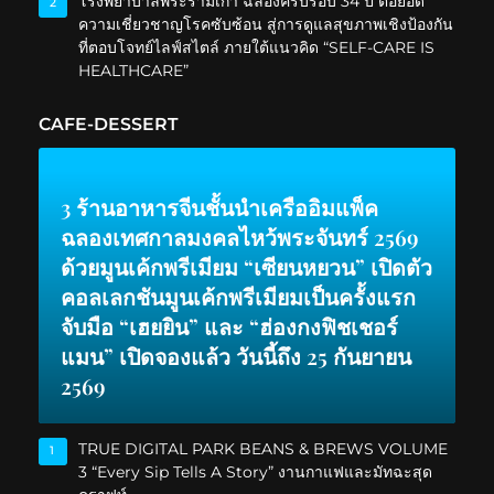
โรงพยาบาลพระรามเก้า ฉลองครบรอบ 34 ปี ต่อยอด
2
ความเชี่ยวชาญโรคซับซ้อน สู่การดูแลสุขภาพเชิงป้องกัน
ที่ตอบโจทย์ไลฟ์สไตล์ ภายใต้แนวคิด “SELF-CARE IS
HEALTHCARE”
CAFE-DESSERT
3 ร้านอาหารจีนชั้นนำเครืออิมแพ็ค
ฉลองเทศกาลมงคลไหว้พระจันทร์ 2569
ด้วยมูนเค้กพรีเมียม “เซียนหยวน” เปิดตัว
คอลเลกชันมูนเค้กพรีเมียมเป็นครั้งแรก
จับมือ “เฮยยิน” และ “ฮ่องกงฟิชเชอร์
แมน” เปิดจองแล้ว วันนี้ถึง 25 กันยายน
2569
TRUE DIGITAL PARK BEANS & BREWS VOLUME
1
3 “Every Sip Tells A Story” งานกาแฟและมัทฉะสุด