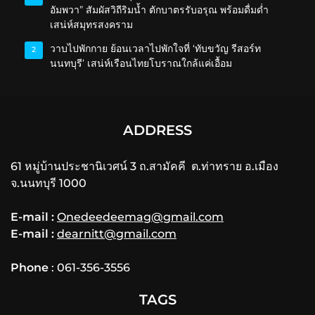
อัมพวา” สัมผัสวิถีริมน้ำ ตักบาตรรับอรุณ พร้อมดื่มด่ำ
เสน่ห์สมุทรสงคราม
วาบไปพักกาย ย้อนเวลาไปพักใจที่ ‘ทับขวัญ รีสอร์ท
2
นนทบุรี’ เสน่ห์เรือนไทยโบราณใกล้แค่เอื้อม
ADDRESS
61 หมู่บ้านประชานิเวศน์ 3 ถ.สามัคคี ต.ท่าทราย อ.เมือง
จ.นนทบุรี 1000
E-mail :
Onedeedeemag@gmail.com
E-mail :
dearnitt@gmail.com
Phone
: 061-356-3556
TAGS