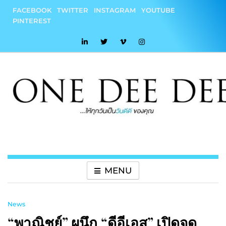
Skip
FACEBOOK
TWITTER
INSTAGRAM
YOUTUBE
to
PINTEREST
content
onedeedee
ให้ทุกวันเป็น "วันดีดี" ของคุณ
MENU
News
“พาณิชย์” ผนึก “ดีอีเอส” เปิดจุด