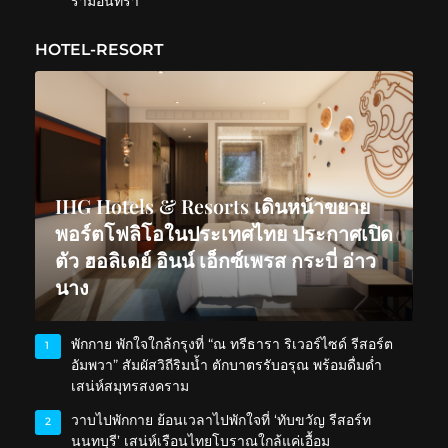
รามอินทรา
HOTEL-RESORT
IHG Hotels & Resorts เดินหน้าขยาย
พอร์ตโฟลิโอในประเทศไทย ประกาศเปิด
ตัว ฮอลิเดย์ อินน์ เอ็กซ์เพรส กระบี่ อ่าว
นาง
พักกาย พักใจใกล้กรุงที่ “ณ ทรีธารา ริเวอร์ไซด์ รีสอร์ต
1
อัมพวา” สัมผัสวิถีริมน้ำ ตักบาตรรับอรุณ พร้อมดื่มด่ำ
เสน่ห์สมุทรสงคราม
วาบไปพักกาย ย้อนเวลาไปพักใจที่ ‘ทับขวัญ รีสอร์ท
2
นนทบุรี’ เสน่ห์เรือนไทยโบราณใกล้แค่เอื้อม