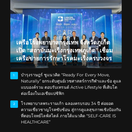
เครือโรงพยาบาลกรุงเทพ จังหวัดภูเก็ต
เปิด “สถาบันมะเร็งกรุงเทพภูเก็ต” เชื่อม
เครือข่ายการรักษาโรคมะเร็งครบวงจร
บำรุงราษฎร์ ชูแนวคิด “Ready For Every Move,
1
Naturally” ยกระดับศูนย์เวชศาสตร์การกีฬาและข้อ ดูแล
แบบองค์รวม ตอบรับเทรนด์ Active Lifestyle ที่เติบโต
ต่อเนื่องในเอเชียแปซิฟิก
โรงพยาบาลพระรามเก้า ฉลองครบรอบ 34 ปี ต่อยอด
2
ความเชี่ยวชาญโรคซับซ้อน สู่การดูแลสุขภาพเชิงป้องกัน
ที่ตอบโจทย์ไลฟ์สไตล์ ภายใต้แนวคิด “SELF-CARE IS
HEALTHCARE”