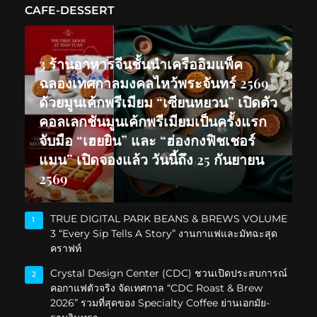
CAFE-DESSERT
3 ร้านอาหารจีนชั้นนำเครืออิมแพ็ค
ฉลองเทศกาลมงคลไหว้พระจันทร์ 2569
ด้วยมูนเค้กพรีเมียม “เซียนหยวน” เปิดตัว
คอลเลกชันมูนเค้กพรีเมียมเป็นครั้งแรก
จับมือ “เฮยยิน” และ “ฮ่องกงฟิชเชอร์
แมน” เปิดจองแล้ว วันนี้ถึง 25 กันยายน
2569
TRUE DIGITAL PARK BEANS & BREWS VOLUME
1
3 “Every Sip Tells A Story” งานกาแฟและมัทฉะสุด
คราฟท์
Crystal Design Center (CDC) ชวนเปิดประสบการณ์
2
คอกาแฟตัวจริง จัดเทศกาล “CDC Roast & Brew
2026” รวมที่สุดของ Specialty Coffee ย่านเอกมัย-