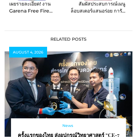
เผยรายละเอียด! งาน
สัมผัสประสบการณ์เมนู
Garena Free Fire
ล็อบสเตอร์แสนอร่อย การัน
Mobile Challenge
ตีด้วยรางวัล HELLO!
Finals สุดสัปดาห์นี้มีอะไร
Taste Awards 2024
บ้าง
ได้ที่ Red Lobster ทั้ง 2
สาขา
RELATED POSTS
AUGUST 4, 2026
News
ครั้งแรกของไทย ส่งอุปกรณ์วิทยาศาสตร์ “CE-7