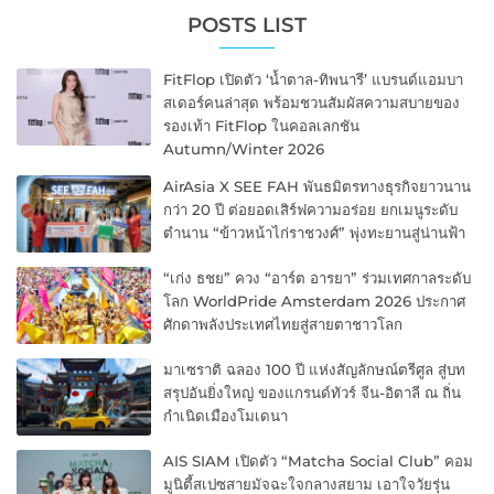
POSTS LIST
FitFlop เปิดตัว ‘น้ำตาล-ทิพนารี’ แบรนด์แอมบา
สเดอร์คนล่าสุด พร้อมชวนสัมผัสความสบายของ
รองเท้า FitFlop ในคอลเลกชัน
Autumn/Winter 2026
AirAsia X SEE FAH พันธมิตรทางธุรกิจยาวนาน
กว่า 20 ปี ต่อยอดเสิร์ฟความอร่อย ยกเมนูระดับ
ตำนาน “ข้าวหน้าไก่ราชวงศ์” พุ่งทะยานสู่น่านฟ้า
“เก่ง ธชย” ควง “อาร์ต อารยา” ร่วมเทศกาลระดับ
โลก WorldPride Amsterdam 2026 ประกาศ
ศักดาพลังประเทศไทยสู่สายตาชาวโลก
มาเซราติ ฉลอง 100 ปี แห่งสัญลักษณ์ตรีศูล สู่บท
สรุปอันยิ่งใหญ่ ของแกรนด์ทัวร์ จีน-อิตาลี ณ ถิ่น
กำเนิดเมืองโมเดนา
AIS SIAM เปิดตัว “Matcha Social Club” คอม
มูนิตี้สเปซสายมัจฉะใจกลางสยาม เอาใจวัยรุ่น