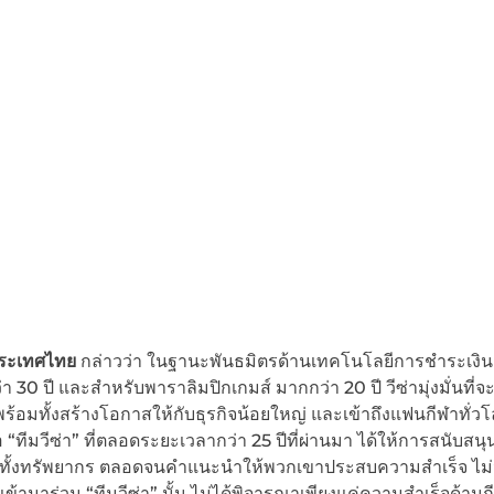
ประเทศไทย
กล่าวว่า ในฐานะพันธมิตรด้านเทคโนโลยีการชำระเงิน
 ปี และสำหรับพาราลิมปิกเกมส์ มากกว่า 20 ปี วีซ่ามุ่งมั่นที่จะเ
พร้อมทั้งสร้างโอกาสให้กับธุรกิจน้อยใหญ่ และเข้าถึงแฟนกีฬาทั่วโ
“ทีมวีซ่า” ที่ตลอดระยะเวลากว่า 25 ปีที่ผ่านมา ได้ให้การสนับสนุ
 ทั้งทรัพยากร ตลอดจนคำแนะนำให้พวกเขาประสบความสำเร็จ ไม่ว่
ข้ามาร่วม “ทีมวีซ่า” นั้น ไม่ได้พิจารณาเพียงแค่ความสำเร็จด้านก