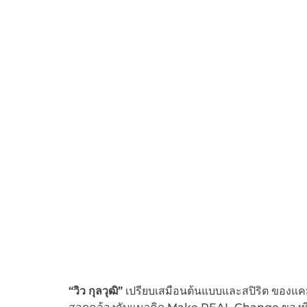
“วิว กุลวุฒิ”
เปรียบเสมือนต้นแบบและสปิริต ของแค