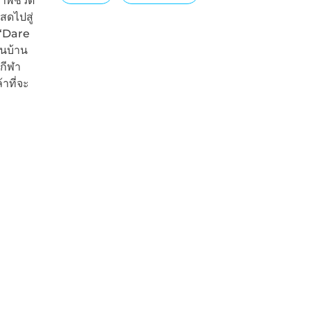
าพชีวิต
สดไปสู่
 “Dare
ันบ้าน
กีฬา
าที่จะ