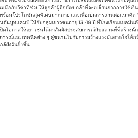
ี่จะช่วยขับเคลื่อนการสร้างการเปลี่ยนแปลงที่ดีขึ้นให้กับคุณภ
ับวีซ่าที่ช่วยให้ลูกค้าผู้ถือบัตร กล้าที่จะเปลี่ยนจากการใช้เงิน
free พร้อมโปรโมชันสุดพิเศษมากมาย และเพื่อเป็นการสานต่อแนวคิด
นตันบูทแคมป์ ให้กับกลุ่มเยาวชนอายุ 13 -18 ปี ที่โรงเรียนแบดมินต
เปิดโอกาสให้เยาวชนได้มาสัมผัสประสบการณ์กับสถานที่ที่สร้างนัก
การณ์และเทคนิคต่าง ๆ คู่ขนานไปกับการสร้างแรงบันดาลใจให้กล้
ฝั่งฝันยิ่งขึ้น