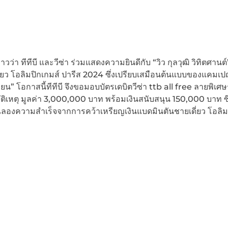
าวว่า ทีทีบี และวีซ่า ร่วมแสดงความยินดีกับ “วิว กุลวุฒิ วิทิตศานต์
ยว โอลิมปิกเกมส์ ปารีส 2024 ซึ่งเปรียบเสมือนต้นแบบของแคมเ
 โอกาสนี้ทีทีบี จึงขอมอบบัตรเดบิตวีซ่า ttb all free ลายพิเศษร
ัติเหตุ มูลค่า 3,000,000 บาท พร้อมเงินสนับสนุน 150,000 บาท ซึ
่วมฉลองความสำเร็จจากการคว้าเหรียญเงินแบดมินตันชายเดี่ยว โอลิม