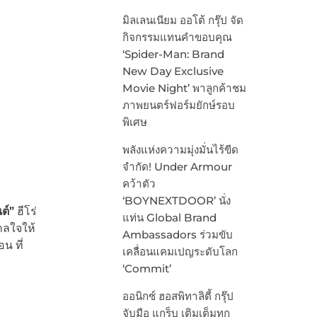
มิลเลนเนียม ออโต้ กรุ๊ป จัด
กิจกรรมแทนคำขอบคุณ
‘Spider-Man: Brand
New Day Exclusive
Movie Night’ พาลูกค้าชม
ภาพยนตร์ฟอร์มยักษ์รอบ
พิเศษ
พลังแห่งความมุ่งมั่นไร้ขีด
จำกัด! Under Armour
คว้าตัว
‘BOYNEXTDOOR’ นั่ง
นต์”
ฮีโร่
แท่น Global Brand
าลใจให้
Ambassadors ร่วมขับ
น ที่
เคลื่อนแคมเปญระดับโลก
‘Commit’
ออนิกซ์ ฮอสพิทาลิตี้ กรุ๊ป
จับมือ แกร็บ เติมเต็มทุก