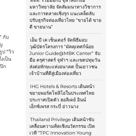
ททท. ร่วมมือกับ จุฬาลงกรณ์
มหาวิทยาลัย จัดสัมมนาทางวิชาการ
และการตลาดเชิงรุก แนะเคล็ดลับ
ปรับธุรกิจท่องเที่ยวไทย “ขายได้ ขาย
ดี ขายนาน”
” กับ
เอ็ม บี เค เซ็นเตอร์ จัดพิธีมอบ
ปญ
วุฒิบัตรโครงการ “มัคคุเทศก์น้อย
ูป “วิว
Junior Guide@MBK Center” จับ
่งเป็น
มือ ครุศาสตร์ จุฬาฯ และเขตปทุมวัน
ปิก
ส่งต่อทักษะแห่งอนาคต ปั้นเยาวชน
เจ้าบ้านที่ดีสู่เมืองท่องเที่ยว
IHG Hotels & Resorts เดินหน้า
ขยายพอร์ตโฟลิโอในประเทศไทย
ประกาศเปิดตัว ฮอลิเดย์ อินน์
เอ็กซ์เพรส กระบี่ อ่าวนาง
Thailand Privilege เดินหน้าขับ
เคลื่อนความคิดเชิงนวัตกรรม เปิด
เวที “TPC Innovation Young