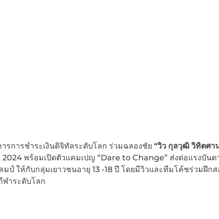
บริการการชำระเงินดิจิทัลระดับโลก ร่วมฉลองชัย
“วิว กุลวุฒิ วิทิตศา
รีส 2024 พร้อมเปิดตัวแคมเปญ “Dare to Change” ส่งต่อแรงบันด
คมป์ ให้กับกลุ่มเยาวชนอายุ 13 -18 ปี โดยมีวิวและทีมโค้ชร่วมฝึกสอ
กีฬาระดับโลก