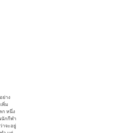
อย่าง
พิ่ม
ลก หนึ่ง
นนักกีฬา
าจะอยู่
ีฬา แต่