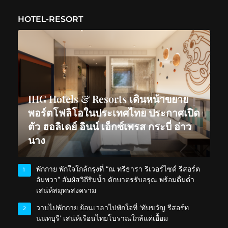
HOTEL-RESORT
IHG Hotels & Resorts เดินหน้าขยาย
พอร์ตโฟลิโอในประเทศไทย ประกาศเปิด
ตัว ฮอลิเดย์ อินน์ เอ็กซ์เพรส กระบี่ อ่าว
นาง
พักกาย พักใจใกล้กรุงที่ “ณ ทรีธารา ริเวอร์ไซด์ รีสอร์ต
1
อัมพวา” สัมผัสวิถีริมน้ำ ตักบาตรรับอรุณ พร้อมดื่มด่ำ
เสน่ห์สมุทรสงคราม
วาบไปพักกาย ย้อนเวลาไปพักใจที่ ‘ทับขวัญ รีสอร์ท
2
นนทบุรี’ เสน่ห์เรือนไทยโบราณใกล้แค่เอื้อม