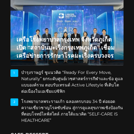
เครือโรงพยาบาลกรุงเทพ จังหวัดภูเก็ต
เปิด “สถาบันมะเร็งกรุงเทพภูเก็ต” เชื่อม
เครือข่ายการรักษาโรคมะเร็งครบวงจร
บำรุงราษฎร์ ชูแนวคิด “Ready For Every Move,
1
Naturally” ยกระดับศูนย์เวชศาสตร์การกีฬาและข้อ ดูแล
แบบองค์รวม ตอบรับเทรนด์ Active Lifestyle ที่เติบโต
ต่อเนื่องในเอเชียแปซิฟิก
โรงพยาบาลพระรามเก้า ฉลองครบรอบ 34 ปี ต่อยอด
2
ความเชี่ยวชาญโรคซับซ้อน สู่การดูแลสุขภาพเชิงป้องกัน
ที่ตอบโจทย์ไลฟ์สไตล์ ภายใต้แนวคิด “SELF-CARE IS
HEALTHCARE”