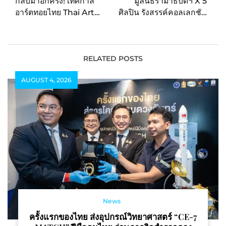
กลับมาอีกครั้ง! เทศกาล
มูลนิธิรามาธิบดีฯ X 5
อาร์ตทอยไทย Thai Art
ศิลปิน รังสรรค์คอลเลกชัน
Toy Fest : สยามเด็กเล่น
พิเศษ ส่งต่อ “ความสุขไม่มี
@Saim Center
ที่สิ้นสุด” ตลอด 10 ปี ผ่าน
ไอเทมสุดเก๋ ที่สะท้อนพลัง
ของการแบ่งปัน
RELATED POSTS
AUGUST 4, 2026
News
ครั้งแรกของไทย ส่งอุปกรณ์วิทยาศาสตร์ “CE-7