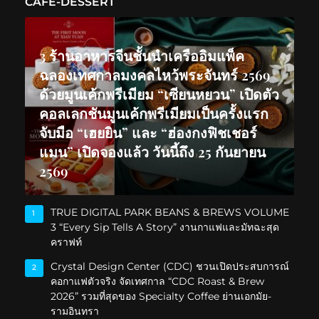
CAFE-DESSERT
3 ร้านอาหารจีนชั้นนำเครืออิมแพ็ค
ฉลองเทศกาลมงคลไหว้พระจันทร์ 2569
ด้วยมูนเค้กพรีเมียม “เซียนหยวน” เปิดตัว
คอลเลกชันมูนเค้กพรีเมียมเป็นครั้งแรก
จับมือ “เฮยยิน” และ “ฮ่องกงฟิชเชอร์
แมน” เปิดจองแล้ว วันนี้ถึง 25 กันยายน
2569
TRUE DIGITAL PARK BEANS & BREWS VOLUME
1
3 “Every Sip Tells A Story” งานกาแฟและมัทฉะสุด
คราฟท์
Crystal Design Center (CDC) ชวนเปิดประสบการณ์
2
คอกาแฟตัวจริง จัดเทศกาล “CDC Roast & Brew
2026” รวมที่สุดของ Specialty Coffee ย่านเอกมัย-
รามอินทรา