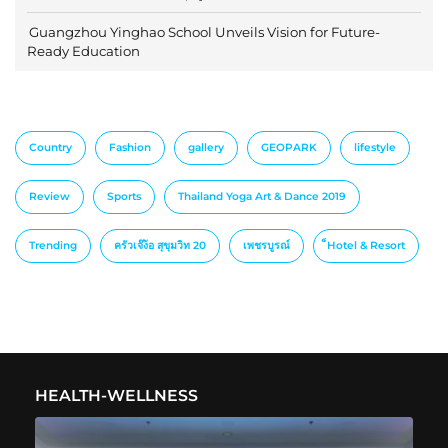
Guangzhou Yinghao School Unveils Vision for Future-
Ready Education
Country
Fashion
gallery
GEOPARK
lifestyle
Review
Sports
Thailand Yoga Art & Dance 2019
Trending
ครัวเจ๊ง้อ สุขุมวิท 20
เพชรบูรณ์
็Hotel & Resort
HEALTH-WELLNESS