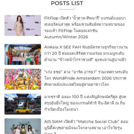
POSTS LIST
FitFlop เปิดตัว ‘น้ำตาล-ทิพนารี’ แบรนด์แอมบา
สเดอร์คนล่าสุด พร้อมชวนสัมผัสความสบายของ
รองเท้า FitFlop ในคอลเลกชัน
Autumn/Winter 2026
AirAsia X SEE FAH พันธมิตรทางธุรกิจยาวนาน
กว่า 20 ปี ต่อยอดเสิร์ฟความอร่อย ยกเมนูระดับ
ตำนาน “ข้าวหน้าไก่ราชวงศ์” พุ่งทะยานสู่น่านฟ้า
“เก่ง ธชย” ควง “อาร์ต อารยา” ร่วมเทศกาลระดับ
โลก WorldPride Amsterdam 2026 ประกาศ
ศักดาพลังประเทศไทยสู่สายตาชาวโลก
มาเซราติ ฉลอง 100 ปี แห่งสัญลักษณ์ตรีศูล สู่บท
สรุปอันยิ่งใหญ่ ของแกรนด์ทัวร์ จีน-อิตาลี ณ ถิ่น
กำเนิดเมืองโมเดนา
AIS SIAM เปิดตัว “Matcha Social Club” คอม
มูนิตี้สเปซสายมัจฉะใจกลางสยาม เอาใจวัยรุ่น