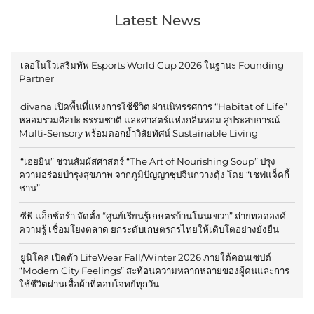
Latest News
เลอโนโวเสริมทัพ Esports World Cup 2026 ในฐานะ Founding
Partner
divana เปิดพื้นที่แห่งการใช้ชีวิต ผ่านนิทรรศการ “Habitat of Life”
หลอมรวมศิลปะ ธรรมชาติ และศาสตร์แห่งกลิ่นหอม สู่ประสบการณ์
Multi-Sensory พร้อมตอกย้ำวิสัยทัศน์ Sustainable Living
“เฮยยิน” ชวนสัมผัสศาสตร์ “The Art of Nourishing Soup” ปรุง
ความอร่อยบำรุงสุขภาพ จากภูมิปัญญาซุปจีนกวางตุ้ง โดย “เชฟแจ็คกี้
ชาน”
ซีพี แอ็กซ์ตร้า จัดตั้ง “ศูนย์เรียนรู้เกษตรบ้านโนนเขวา” ถ่ายทอดองค์
ความรู้ เชื่อมโยงตลาด ยกระดับเกษตรกรไทยให้เติบโตอย่างยั่งยืน
ยูนิโคล่ เปิดตัว LifeWear Fall/Winter 2026 ภายใต้คอนเซปต์
“Modern City Feelings” สะท้อนความหลากหลายของผู้คนและการ
ใช้ชีวิตผ่านเสื้อผ้าที่ตอบโจทย์ทุกวัน