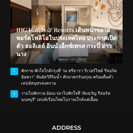
IHG Hotels & Resorts เดินหน้าขยาย
พอร์ตโฟลิโอในประเทศไทย ประกาศเปิด
ตัว ฮอลิเดย์ อินน์ เอ็กซ์เพรส กระบี่ อ่าว
นาง
พักกาย พักใจใกล้กรุงที่ “ณ ทรีธารา ริเวอร์ไซด์ รีสอร์ต
1
อัมพวา” สัมผัสวิถีริมน้ำ ตักบาตรรับอรุณ พร้อมดื่มด่ำ
เสน่ห์สมุทรสงคราม
วาบไปพักกาย ย้อนเวลาไปพักใจที่ ‘ทับขวัญ รีสอร์ท
2
นนทบุรี’ เสน่ห์เรือนไทยโบราณใกล้แค่เอื้อม
ADDRESS