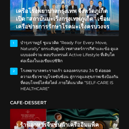
เครือโรงพยาบาลกรุงเทพ จังหวัดภูเก็ต
เปิด “สถาบันมะเร็งกรุงเทพภูเก็ต” เชื่อม
เครือข่ายการรักษาโรคมะเร็งครบวงจร
บำรุงราษฎร์ ชูแนวคิด “Ready For Every Move,
1
Naturally” ยกระดับศูนย์เวชศาสตร์การกีฬาและข้อ ดูแล
แบบองค์รวม ตอบรับเทรนด์ Active Lifestyle ที่เติบโต
ต่อเนื่องในเอเชียแปซิฟิก
โรงพยาบาลพระรามเก้า ฉลองครบรอบ 34 ปี ต่อยอด
2
ความเชี่ยวชาญโรคซับซ้อน สู่การดูแลสุขภาพเชิงป้องกัน
ที่ตอบโจทย์ไลฟ์สไตล์ ภายใต้แนวคิด “SELF-CARE IS
HEALTHCARE”
CAFE-DESSERT
3 ร้านอาหารจีนชั้นนำเครืออิมแพ็ค