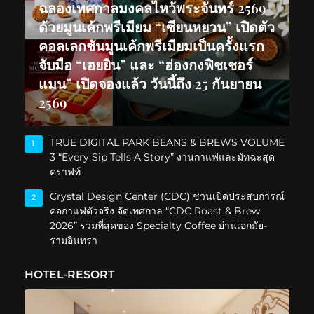
ฉลองเทศกาลมงคลไหว้พระจันทร์ 2569
ด้วยมูนเค้กพรีเมียม “เซียนหยวน” เปิดตัว
คอลเลกชันมูนเค้กพรีเมียมเป็นครั้งแรก
จับมือ “เฮยยิน” และ “ฮ่องกงฟิชเชอร์
แมน” เปิดจองแล้ว วันนี้ถึง 25 กันยายน
2569
TRUE DIGITAL PARK BEANS & BREWS VOLUME
1
3 “Every Sip Tells A Story” งานกาแฟและมัทฉะสุด
คราฟท์
Crystal Design Center (CDC) ชวนเปิดประสบการณ์
2
คอกาแฟตัวจริง จัดเทศกาล “CDC Roast & Brew
2026” รวมที่สุดของ Specialty Coffee ย่านเอกมัย-
รามอินทรา
HOTEL-RESORT