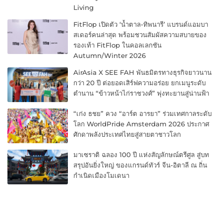
Living
FitFlop เปิดตัว ‘น้ำตาล-ทิพนารี’ แบรนด์แอมบา
สเดอร์คนล่าสุด พร้อมชวนสัมผัสความสบายของ
รองเท้า FitFlop ในคอลเลกชัน
Autumn/Winter 2026
AirAsia X SEE FAH พันธมิตรทางธุรกิจยาวนาน
กว่า 20 ปี ต่อยอดเสิร์ฟความอร่อย ยกเมนูระดับ
ตำนาน “ข้าวหน้าไก่ราชวงศ์” พุ่งทะยานสู่น่านฟ้า
“เก่ง ธชย” ควง “อาร์ต อารยา” ร่วมเทศกาลระดับ
โลก WorldPride Amsterdam 2026 ประกาศ
ศักดาพลังประเทศไทยสู่สายตาชาวโลก
มาเซราติ ฉลอง 100 ปี แห่งสัญลักษณ์ตรีศูล สู่บท
สรุปอันยิ่งใหญ่ ของแกรนด์ทัวร์ จีน-อิตาลี ณ ถิ่น
กำเนิดเมืองโมเดนา