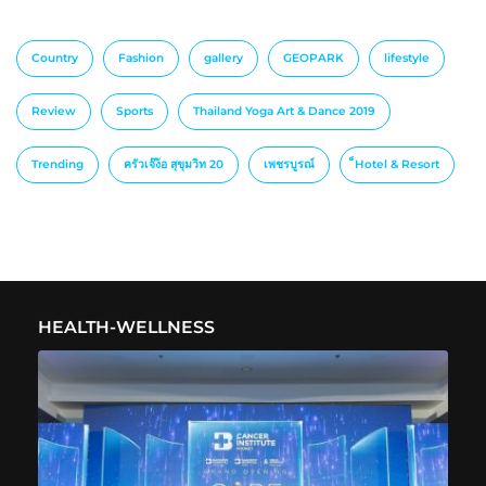
Country
Fashion
gallery
GEOPARK
lifestyle
Review
Sports
Thailand Yoga Art & Dance 2019
Trending
ครัวเจ๊ง้อ สุขุมวิท 20
เพชรบูรณ์
็Hotel & Resort
HEALTH-WELLNESS