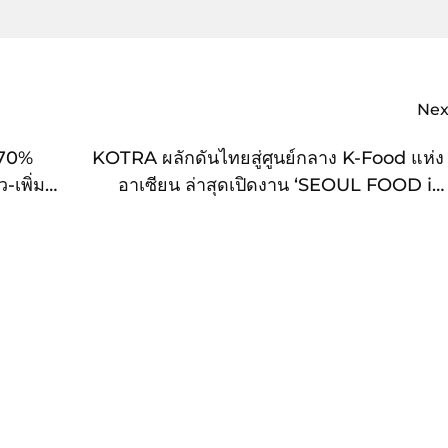
Nex
 70%
KOTRA ผลักดันไทยสู่ศูนย์กลาง K-Food แห่ง
ว-เพิ่ม
อาเซียน ล่าสุดเปิดงาน ‘SEOUL FOOD in
ที่ดี
Bangkok 2025’ ดึงบริษัทเกาหลีกว่า 133 แห่ง
พร้อมคู่ค้ากว่า 400 รายร่วมงาน