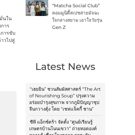
“Matcha Social Club”
คอมมูนิตี้สเปซสายมัจฉะ
มั่นใน
ใจกลางสยาม เอาใจวัยรุ่น
ายการ
Gen Z
นการขับ
าวไปสู่
Latest News
“เฮยยิน” ชวนสัมผัสศาสตร์ “The Art
of Nourishing Soup” ปรุงความ
อร่อยบำรุงสุขภาพ จากภูมิปัญญาซุป
จีนกวางตุ้ง โดย “เชฟแจ็คกี้ ชาน”
ซีพี แอ็กซ์ตร้า จัดตั้ง “ศูนย์เรียนรู้
เกษตรบ้านโนนเขวา” ถ่ายทอดองค์