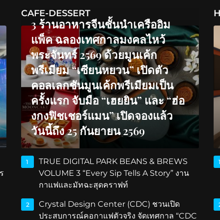
CAFE-DESSERT
H
3 ร้านอาหารจีนชั้นนำเครืออิม
แพ็ค ฉลองเทศกาลมงคลไหว้
พระจันทร์ 2569 ด้วยมูนเค้ก
พรีเมียม “เซียนหยวน” เปิดตัว
คอลเลกชันมูนเค้กพรีเมียมเป็น
ครั้งแรก จับมือ “เฮยยิน” และ “ฮ่อ
งกงฟิชเชอร์แมน” เปิดจองแล้ว
วันนี้ถึง 25 กันยายน 2569
TRUE DIGITAL PARK BEANS & BREWS
1
ร
VOLUME 3 “Every Sip Tells A Story” งาน
กาแฟและมัทฉะสุดคราฟท์
Crystal Design Center (CDC) ชวนเปิด
2
ประสบการณ์คอกาแฟตัวจริง จัดเทศกาล “CDC