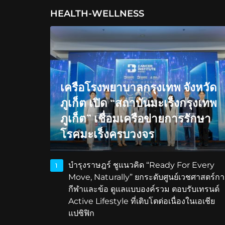
HEALTH-WELLNESS
เครือโรงพยาบาลกรุงเทพ จังหวัด
ภูเก็ต เปิด “สถาบันมะเร็งกรุงเทพ
ภูเก็ต” เชื่อมเครือข่ายการรักษา
โรคมะเร็งครบวงจร
บำรุงราษฎร์ ชูแนวคิด “Ready For Every
1
Move, Naturally” ยกระดับศูนย์เวชศาสตร์กา
กีฬาและข้อ ดูแลแบบองค์รวม ตอบรับเทรนด์
Active Lifestyle ที่เติบโตต่อเนื่องในเอเชีย
แปซิฟิก