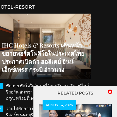
OTEL-RESORT
IHG Hotels & Resorts เดินหน้า
ขยายพอร์ตโฟลิโอในประเทศไทย
ประกาศเปิดตัว ฮอลิเดย์ อินน์
เอ็กซ์เพรส กระบี่ อ่าวนาง
พักกาย พักใจใกล้กรุงที่ “ณ ทรีธารา ริเวอร์ไซด์
1
รีสอร์ต อัมพวา” สัมผัสวิถีริมน้ำ ตักบาตรรับ
RELATED POSTS
อรุณ พร้อมดื่มด่ำเสน่ห์สมุทรสงคราม
AUGUST 4, 2026
วาบไปพักกาย ย้อนเวลาไปพักใจที่ ‘ทับขวัญ
2
รีสอร์ท นนทบุรี’ เสน่ห์เรือนไทยโบราณใกล้แค่