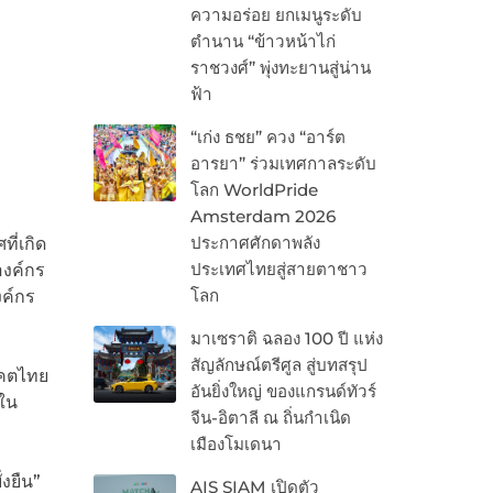
ความอร่อย ยกเมนูระดับ
ตำนาน “ข้าวหน้าไก่
ราชวงศ์” พุ่งทะยานสู่น่าน
ฟ้า
“เก่ง ธชย” ควง “อาร์ต
อารยา” ร่วมเทศกาลระดับ
โลก WorldPride
Amsterdam 2026
ประกาศศักดาพลัง
ี่เกิด
ประเทศไทยสู่สายตาชาว
องค์กร
โลก
งค์กร
มาเซราติ ฉลอง 100 ปี แห่ง
สัญลักษณ์ตรีศูล สู่บทสรุป
าคตไทย
อันยิ่งใหญ่ ของแกรนด์ทัวร์
าใน
จีน-อิตาลี ณ ถิ่นกำเนิด
เมืองโมเดนา
งยืน”
AIS SIAM เปิดตัว