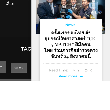
เอื้อม
News
ครั้งแรกของไทย ส่ง
อุปกรณ์วิทยาศาสตร์ “CE-
7 MATCH” ฝีมือคน
TAGS
ไทย ร่วมภารกิจสำรวจดวง
จันทร์ 24 สิงหาคมนี้
lifestyle
n
gallery
GEOPARK
Read Time:
1
Min
0
Read more
Trending
Thailand Yoga Art & Dance 2019
JULY 31, 2026
็Hotel & Resort