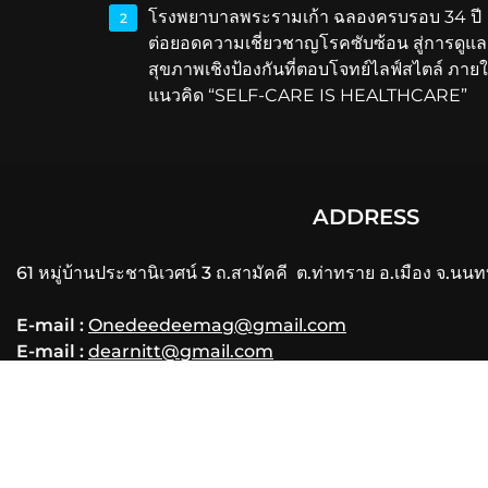
โรงพยาบาลพระรามเก้า ฉลองครบรอบ 34 ปี
2
ต่อยอดความเชี่ยวชาญโรคซับซ้อน สู่การดูแล
สุขภาพเชิงป้องกันที่ตอบโจทย์ไลฟ์สไตล์ ภายใ
แนวคิด “SELF-CARE IS HEALTHCARE”
ADDRESS
61 หมู่บ้านประชานิเวศน์ 3 ถ.สามัคคี ต.ท่าทราย อ.เมือง จ.นนท
E-mail :
Onedeedeemag@gmail.com
E-mail :
dearnitt@gmail.com
Phone
: 061-356-3556