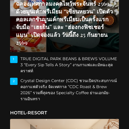
ฉลองเทศกาลมงคลไหว้พระจันทร์ 2569
ด้วยมูนเค้กพรีเมียม “เซียนหยวน” เปิดตัว
คอลเลกชันมูนเค้กพรีเมียมเป็นครั้งแรก
จับมือ “เฮยยิน” และ “ฮ่องกงฟิชเชอร์
แมน” เปิดจองแล้ว วันนี้ถึง 25 กันยายน
2569
TRUE DIGITAL PARK BEANS & BREWS VOLUME
1
3 “Every Sip Tells A Story” งานกาแฟและมัทฉะสุด
คราฟท์
Crystal Design Center (CDC) ชวนเปิดประสบการณ์
2
คอกาแฟตัวจริง จัดเทศกาล “CDC Roast & Brew
2026” รวมที่สุดของ Specialty Coffee ย่านเอกมัย-
รามอินทรา
HOTEL-RESORT