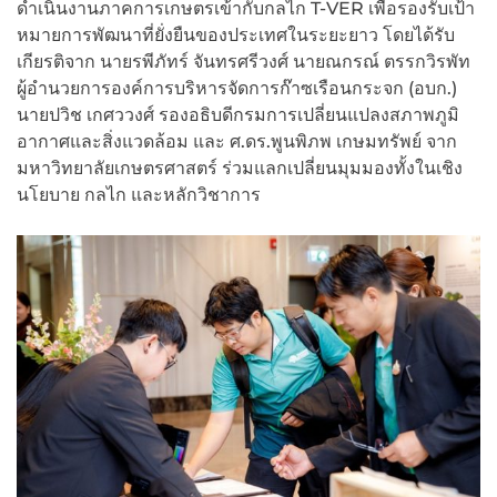
ดำเนินงานภาคการเกษตรเข้ากับกลไก T-VER เพื่อรองรับเป้า
หมายการพัฒนาที่ยั่งยืนของประเทศในระยะยาว โดยได้รับ
เกียรติจาก นายรพีภัทร์ จันทรศรีวงศ์ นายณกรณ์ ตรรกวิรพัท
ผู้อำนวยการองค์การบริหารจัดการก๊าซเรือนกระจก (อบก.)
นายปวิช เกศววงศ์ รองอธิบดีกรมการเปลี่ยนแปลงสภาพภูมิ
อากาศและสิ่งแวดล้อม และ ศ.ดร.พูนพิภพ เกษมทรัพย์ จาก
มหาวิทยาลัยเกษตรศาสตร์ ร่วมแลกเปลี่ยนมุมมองทั้งในเชิง
นโยบาย กลไก และหลักวิชาการ