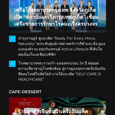
เครือโรงพยาบาลกรุงเทพ จังหวัดภูเก็ต
เปิด “สถาบันมะเร็งกรุงเทพภูเก็ต” เชื่อม
เครือข่ายการรักษาโรคมะเร็งครบวงจร
บำรุงราษฎร์ ชูแนวคิด “Ready For Every Move,
1
Naturally” ยกระดับศูนย์เวชศาสตร์การกีฬาและข้อ ดูแล
แบบองค์รวม ตอบรับเทรนด์ Active Lifestyle ที่เติบโต
ต่อเนื่องในเอเชียแปซิฟิก
โรงพยาบาลพระรามเก้า ฉลองครบรอบ 34 ปี ต่อยอด
2
ความเชี่ยวชาญโรคซับซ้อน สู่การดูแลสุขภาพเชิงป้องกัน
ที่ตอบโจทย์ไลฟ์สไตล์ ภายใต้แนวคิด “SELF-CARE IS
HEALTHCARE”
CAFE-DESSERT
3 ร้านอาหารจีนชั้นนำเครืออิมแพ็ค