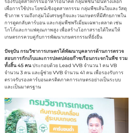
รองรับอุตสาหกรรมอาหารอนาคต กลุ่มพืชน้ำมันทางเลือก
เพื่อการใช้ประโยชน์เชิงอุตสาหกรรม กลุ่มพืชเส้นใยและวัสดุ
ชีวภาพ รวมถึงกลุ่มไม้เศรษฐกิจและวนเกษตรที่มีศักยภาพใน
การดูดกลับคาร์บอน และกลุ่มพืชพรีเมี่ยมเฉพาะตลาด เช่น
โกโก้และกาแฟคุณภาพสูง เพื่อสร้างโอกาสรายได้ใหม่ให้
เกษตรกรควบคู่กับการพัฒนาเกษตรกรรมที่ยั่งยืน
ปัจจุบัน กรมวิชาการเกษตรได้พัฒนาบุคลากรด้านการตรวจ
สอบการกักเก็บและการปลดปล่อยก๊าซเรือนกระจกในพืช รวม
ทั้งสิ้น
45 คน
ประกอบด้วย Lead VVB จำนวน 1 คน VB
จำนวน 3 คน และผู้ช่วย VVB จำนวน 41 คน เพื่อรองรับการ
ตรวจรับรองคาร์บอนเครดิตภาคการเกษตรอย่างเป็นระบบ
และเป็นมาตรฐาน