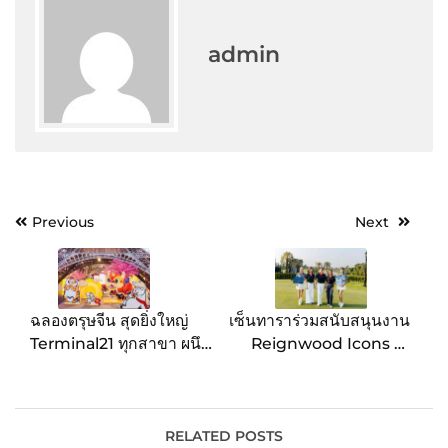
admin
Post
Previous
Next
navigation
ฉลองตรุษจีน สุดยิ่งใหญ่
เซ็นทาราร่วมสนับสนุนงาน
Terminal21 ทุกสาขา ผนึก
Reignwood Icons of
กำลัง Alexander the
Football 2026 ส่งเสริม
Fat Tiger เนรมิตแลนด์
ไทยสู่จุดหมายปลายทาง
มาร์ก “เสือม้า มาหาเฮง”
ด้านกีฬาระดับโลก
เสิร์ฟความปัง! ยกกำลัง
RELATED POSTS