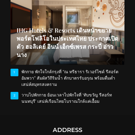
IHG Hotels & Resorts เดินหน้าขยาย
พอร์ตโฟลิโอในประเทศไทย ประกาศเปิด
ตัว ฮอลิเดย์ อินน์ เอ็กซ์เพรส กระบี่ อ่าว
นาง
พักกาย พักใจใกล้กรุงที่ “ณ ทรีธารา ริเวอร์ไซด์ รีสอร์ต
1
อัมพวา” สัมผัสวิถีริมน้ำ ตักบาตรรับอรุณ พร้อมดื่มด่ำ
เสน่ห์สมุทรสงคราม
วาบไปพักกาย ย้อนเวลาไปพักใจที่ ‘ทับขวัญ รีสอร์ท
2
นนทบุรี’ เสน่ห์เรือนไทยโบราณใกล้แค่เอื้อม
ADDRESS