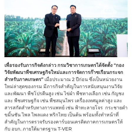
เพื่อรองรับภารกิจดังกล่าว กรมวิชาการเกษตรได้จัดตั้ง
“กอง
วิจัยพัฒนาพืชเศรษฐกิจใหม่และการจัดการก๊าซเรือนกระจก
สำหรับภาคเกษตร”
เมื่อประมาณ 2 ปีก่อน ซึ่งเป็นหน่วยงาน
ใหม่ล่าสุดของกรม มีภารกิจสำคัญในการสนับสนุนงานวิจัย
และพัฒนา พืชโปรตีนสูง เช่น ไข่ผำ พืชทางเลือก เช่น กัญชง
และ พืชเศรษฐกิจ เช่น พืชสมุนไพร เครื่องเทศมูลค่าสูง และ
สารสกัดสำหรับทางการแพทย์ เช่น ฟ้าทะลายโจร กระชายดำ
ขมิ้นชัน ไพล ไพลแดง พริกไทย เป็นต้น พร้อมทั้งทำหน้าที่
สำคัญในการตรวจรับรองคาร์บอนเครดิตภาคการเกษตรให้
กับ อบก. ภายใต้มาตรฐาน T-VER