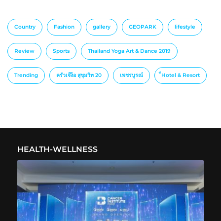
Country
Fashion
gallery
GEOPARK
lifestyle
Review
Sports
Thailand Yoga Art & Dance 2019
Trending
ครัวเจ๊ง้อ สุขุมวิท 20
เพชรบูรณ์
็Hotel & Resort
HEALTH-WELLNESS