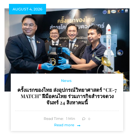
ความเฮง! ครั้งแรกในไทย
AUGUST 4, 2026
เริ่ม 12 – 22 กุมภาพันธ์
2569
News
ครั้งแรกของไทย ส่งอุปกรณ์วิทยาศาสตร์ “CE-7
MATCH” ฝีมือคนไทย ร่วมภารกิจสำรวจดวง
จันทร์ 24 สิงหาคมนี้
Read Time:
1
Min
0
Read more