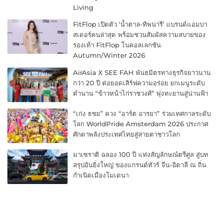
Living
FitFlop เปิดตัว ‘น้ำตาล-ทิพนารี’ แบรนด์แอมบา
สเดอร์คนล่าสุด พร้อมชวนสัมผัสความสบายของ
รองเท้า FitFlop ในคอลเลกชัน
Autumn/Winter 2026
AirAsia X SEE FAH พันธมิตรทางธุรกิจยาวนาน
กว่า 20 ปี ต่อยอดเสิร์ฟความอร่อย ยกเมนูระดับ
ตำนาน “ข้าวหน้าไก่ราชวงศ์” พุ่งทะยานสู่น่านฟ้า
“เก่ง ธชย” ควง “อาร์ต อารยา” ร่วมเทศกาลระดับ
โลก WorldPride Amsterdam 2026 ประกาศ
ศักดาพลังประเทศไทยสู่สายตาชาวโลก
มาเซราติ ฉลอง 100 ปี แห่งสัญลักษณ์ตรีศูล สู่บท
สรุปอันยิ่งใหญ่ ของแกรนด์ทัวร์ จีน-อิตาลี ณ ถิ่น
กำเนิดเมืองโมเดนา