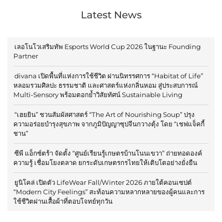
Latest News
เลอโนโวเสริมทัพ Esports World Cup 2026 ในฐานะ Founding
Partner
divana เปิดพื้นที่แห่งการใช้ชีวิต ผ่านนิทรรศการ “Habitat of Life”
หลอมรวมศิลปะ ธรรมชาติ และศาสตร์แห่งกลิ่นหอม สู่ประสบการณ์
Multi-Sensory พร้อมตอกย้ำวิสัยทัศน์ Sustainable Living
“เฮยยิน” ชวนสัมผัสศาสตร์ “The Art of Nourishing Soup” ปรุง
ความอร่อยบำรุงสุขภาพ จากภูมิปัญญาซุปจีนกวางตุ้ง โดย “เชฟแจ็คกี้
ชาน”
ซีพี แอ็กซ์ตร้า จัดตั้ง “ศูนย์เรียนรู้เกษตรบ้านโนนเขวา” ถ่ายทอดองค์
ความรู้ เชื่อมโยงตลาด ยกระดับเกษตรกรไทยให้เติบโตอย่างยั่งยืน
ยูนิโคล่ เปิดตัว LifeWear Fall/Winter 2026 ภายใต้คอนเซปต์
“Modern City Feelings” สะท้อนความหลากหลายของผู้คนและการ
ใช้ชีวิตผ่านเสื้อผ้าที่ตอบโจทย์ทุกวัน