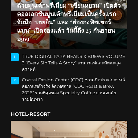
ด้วยมูนเค้กพรีเมียม “เซียนหยวน” เปิดตัว
คอลเลกชันมูนเค้กพรีเมียมเป็นครั้งแรก
จับมือ “เฮยยิน” และ “ฮ่องกงฟิชเชอร์
แมน” เปิดจองแล้ว วันนี้ถึง 25 กันยายน
2569
TRUE DIGITAL PARK BEANS & BREWS VOLUME
1
3 “Every Sip Tells A Story” งานกาแฟและมัทฉะสุด
คราฟท์
Crystal Design Center (CDC) ชวนเปิดประสบการณ์
2
คอกาแฟตัวจริง จัดเทศกาล “CDC Roast & Brew
2026” รวมที่สุดของ Specialty Coffee ย่านเอกมัย-
รามอินทรา
HOTEL-RESORT