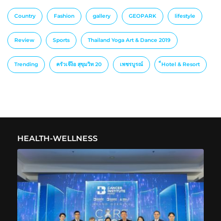
Country
Fashion
gallery
GEOPARK
lifestyle
Review
Sports
Thailand Yoga Art & Dance 2019
Trending
ครัวเจ๊ง้อ สุขุมวิท 20
เพชรบูรณ์
็Hotel & Resort
HEALTH-WELLNESS