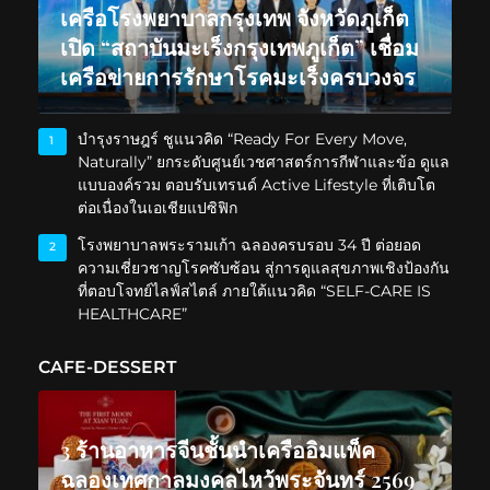
เครือโรงพยาบาลกรุงเทพ จังหวัดภูเก็ต
เปิด “สถาบันมะเร็งกรุงเทพภูเก็ต” เชื่อม
เครือข่ายการรักษาโรคมะเร็งครบวงจร
บำรุงราษฎร์ ชูแนวคิด “Ready For Every Move,
1
Naturally” ยกระดับศูนย์เวชศาสตร์การกีฬาและข้อ ดูแล
แบบองค์รวม ตอบรับเทรนด์ Active Lifestyle ที่เติบโต
ต่อเนื่องในเอเชียแปซิฟิก
โรงพยาบาลพระรามเก้า ฉลองครบรอบ 34 ปี ต่อยอด
2
ความเชี่ยวชาญโรคซับซ้อน สู่การดูแลสุขภาพเชิงป้องกัน
ที่ตอบโจทย์ไลฟ์สไตล์ ภายใต้แนวคิด “SELF-CARE IS
HEALTHCARE”
CAFE-DESSERT
3 ร้านอาหารจีนชั้นนำเครืออิมแพ็ค
ฉลองเทศกาลมงคลไหว้พระจันทร์ 2569