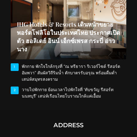
IHG Hotels & Resorts เดินหน้าขยาย
พอร์ตโฟลิโอในประเทศไทย ประกาศเปิด
ตัว ฮอลิเดย์ อินน์ เอ็กซ์เพรส กระบี่ อ่าว
นาง
พักกาย พักใจใกล้กรุงที่ “ณ ทรีธารา ริเวอร์ไซด์ รีสอร์ต
1
อัมพวา” สัมผัสวิถีริมน้ำ ตักบาตรรับอรุณ พร้อมดื่มด่ำ
เสน่ห์สมุทรสงคราม
วาบไปพักกาย ย้อนเวลาไปพักใจที่ ‘ทับขวัญ รีสอร์ท
2
นนทบุรี’ เสน่ห์เรือนไทยโบราณใกล้แค่เอื้อม
ADDRESS