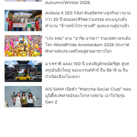
Autumn/Winter 2026
AirAsia X SEE FAH พันธมิตรทางธุรกิจยาวนาน
กว่า 20 ปี ต่อยอดเสิร์ฟความอร่อย ยกเมนูระดับ
ตำนาน “ข้าวหน้าไก่ราชวงศ์” พุ่งทะยานสู่น่านฟ้า
“เก่ง ธชย” ควง “อาร์ต อารยา” ร่วมเทศกาลระดับ
โลก WorldPride Amsterdam 2026 ประกาศ
ศักดาพลังประเทศไทยสู่สายตาชาวโลก
มาเซราติ ฉลอง 100 ปี แห่งสัญลักษณ์ตรีศูล สู่บท
สรุปอันยิ่งใหญ่ ของแกรนด์ทัวร์ จีน-อิตาลี ณ ถิ่น
กำเนิดเมืองโมเดนา
AIS SIAM เปิดตัว “Matcha Social Club” คอม
มูนิตี้สเปซสายมัจฉะใจกลางสยาม เอาใจวัยรุ่น
Gen Z