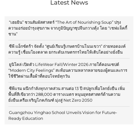
Latest News
“เฮยยิน” ชวนสัมผัสศาสตร์ “The Art of Nourishing Soup” ปรุง
ความอร่อยบำรุงสุขภาพ จากภูมิปัญญาซุปจีนกวางตุ้ง โดย “เชฟแจ็คกี้
ชาน”
ซีพี แอ็กซ์ตร้า จัดตั้ง “ศูนย์เรียนรู้เกษตรบ้านโนนเขวา” ถ่ายทอดองค์
ความรู้ เชื่อมโยงตลาด ยกระดับเกษตรกรไทยให้เติบโตอย่างยั่งยืน
ยูนิโคล่ เปิดตัว LifeWear Fall/Winter 2026 ภายใต้คอนเซปต์
“Modern City Feelings” สะท้อนความหลากหลายของผู้คนและการ
ใช้ชีวิตผ่านเสื้อผ้าที่ตอบโจทย์ทุกวัน
ซีพีแรม ผนึกกำลังทุกภาคส่วน สานต่อ 13 ปี #ปลูกเพื่อโลกยั่งยืน เพิ่ม
พื้นที่สีเขียวกว่า 288,000 ตารางเมตร หนุนยุทธศาสตร์ด้านความ
ยั่งยืนเครือเจริญโภคภัณฑ์ มุ่งสู่ Net Zero 2050
Guangzhou Yinghao School Unveils Vision for Future-
Ready Education