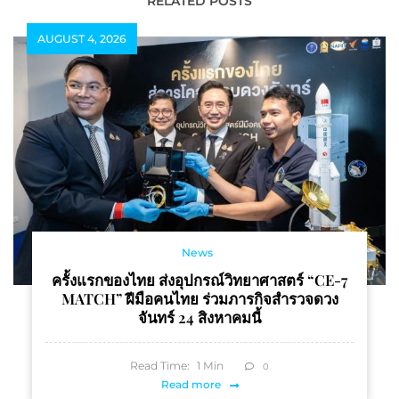
Social Awards 2 ปีซ้อน
ใช้เทคโนโลยีอย่างรับผิด
RELATED POSTS
ชอบและยั่งยืน พร้อมจับมือ
AUGUST 4, 2026
8 พันธมิตร ลงนาม MOU
ขับเคลื่อนองค์กรไทยสู่ยุค
AI
News
ครั้งแรกของไทย ส่งอุปกรณ์วิทยาศาสตร์ “CE-7
MATCH” ฝีมือคนไทย ร่วมภารกิจสำรวจดวง
จันทร์ 24 สิงหาคมนี้
Read Time:
1
Min
0
Read more