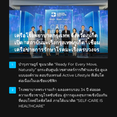
เครือโรงพยาบาลกรุงเทพ จังหวัดภูเก็ต
เปิด “สถาบันมะเร็งกรุงเทพภูเก็ต” เชื่อม
เครือข่ายการรักษาโรคมะเร็งครบวงจร
บำรุงราษฎร์ ชูแนวคิด “Ready For Every Move,
1
Naturally” ยกระดับศูนย์เวชศาสตร์การกีฬาและข้อ ดูแล
แบบองค์รวม ตอบรับเทรนด์ Active Lifestyle ที่เติบโต
ต่อเนื่องในเอเชียแปซิฟิก
โรงพยาบาลพระรามเก้า ฉลองครบรอบ 34 ปี ต่อยอด
2
ความเชี่ยวชาญโรคซับซ้อน สู่การดูแลสุขภาพเชิงป้องกัน
ที่ตอบโจทย์ไลฟ์สไตล์ ภายใต้แนวคิด “SELF-CARE IS
HEALTHCARE”