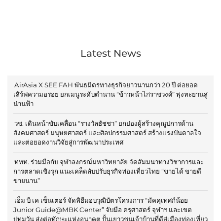
Latest News
AirAsia X SEE FAH พันธมิตรทางธุรกิจยาวนานกว่า 20 ปี ต่อยอด
เสิร์ฟความอร่อย ยกเมนูระดับตำนาน “ข้าวหน้าไก่ราชวงศ์” พุ่งทะยานสู่
น่านฟ้า
วช. เดินหน้าขับเคลื่อน “รางวัลธัชชา” ยกย่องผู้สร้างคุณูปการด้าน
สังคมศาสตร์ มนุษยศาสตร์ และศิลปกรรมศาสตร์ สร้างแรงบันดาลใจ
และต่อยอดงานวิจัยสู่การพัฒนาประเทศ
ททท. ร่วมมือกับ จุฬาลงกรณ์มหาวิทยาลัย จัดสัมมนาทางวิชาการและ
การตลาดเชิงรุก แนะเคล็ดลับปรับธุรกิจท่องเที่ยวไทย “ขายได้ ขายดี
ขายนาน”
เอ็ม บี เค เซ็นเตอร์ จัดพิธีมอบวุฒิบัตรโครงการ “มัคคุเทศก์น้อย
Junior Guide@MBK Center” จับมือ ครุศาสตร์ จุฬาฯ และเขต
ปทุมวัน ส่งต่อทักษะแห่งอนาคต ปั้นเยาวชนเจ้าบ้านที่ดีสู่เมืองท่องเที่ยว