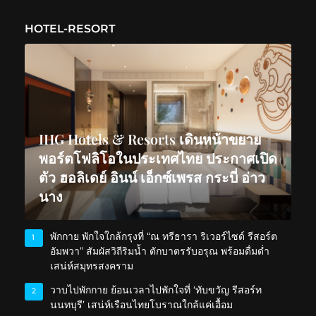
HOTEL-RESORT
IHG Hotels & Resorts เดินหน้าขยาย
พอร์ตโฟลิโอในประเทศไทย ประกาศเปิด
ตัว ฮอลิเดย์ อินน์ เอ็กซ์เพรส กระบี่ อ่าว
นาง
พักกาย พักใจใกล้กรุงที่ “ณ ทรีธารา ริเวอร์ไซด์ รีสอร์ต
1
อัมพวา” สัมผัสวิถีริมน้ำ ตักบาตรรับอรุณ พร้อมดื่มด่ำ
เสน่ห์สมุทรสงคราม
วาบไปพักกาย ย้อนเวลาไปพักใจที่ ‘ทับขวัญ รีสอร์ท
2
นนทบุรี’ เสน่ห์เรือนไทยโบราณใกล้แค่เอื้อม