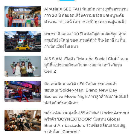
AirAsia X SEE FAH พันธมิตรทางธุรกิจยาวนาน
กว่า 20 ปี ต่อยอดเสิร์ฟความอร่อย ยกเมนูระดับ
ตำนาน “ข้าวหน้าไก่ราชวงศ์” พุ่งทะยานสู่น่านฟ้า
มาเซราติ ฉลอง 100 ปี แห่งสัญลักษณ์ตรีศูล สู่บท
สรุปอันยิ่งใหญ่ ของแกรนด์ทัวร์ จีน-อิตาลี ณ ถิ่น
กำเนิดเมืองโมเดนา
AIS SIAM เปิดตัว “Matcha Social Club” คอม
มูนิตี้สเปซสายมัจฉะใจกลางสยาม เอาใจวัยรุ่น
Gen Z
มิลเลนเนียม ออโต้ กรุ๊ป จัดกิจกรรมแทนคำ
ขอบคุณ ‘Spider-Man: Brand New Day
Exclusive Movie Night’ พาลูกค้าชมภาพยนตร์
ฟอร์มยักษ์รอบพิเศษ
พลังแห่งความมุ่งมั่นไร้ขีดจำกัด! Under Armour
คว้าตัว ‘BOYNEXTDOOR’ นั่งแท่น Global
Brand Ambassadors ร่วมขับเคลื่อนแคมเปญ
ระดับโลก ‘Commit’