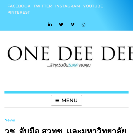
Skip
FACEBOOK
TWITTER
INSTAGRAM
YOUTUBE
to
PINTEREST
content
onedeedee
ให้ทุกวันเป็น "วันดีดี" ของคุณ
MENU
News
วช. จับมือ สวทช. และมหาวิทยาลัย