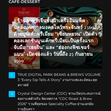
CAFE-DESSERT
3 ร้านอาหารจีนชั้นนำเครืออิมแพ็ค
ฉลองเทศกาลมงคลไหว้พระจันทร์ 2569
ด้วยมูนเค้กพรีเมียม “เซียนหยวน” เปิดตัว
คอลเลกชันมูนเค้กพรีเมียมเป็นครั้งแรก
จับมือ “เฮยยิน” และ “ฮ่องกงฟิชเชอร์
แมน” เปิดจองแล้ว วันนี้ถึง 25 กันยายน
2569
TRUE DIGITAL PARK BEANS & BREWS VOLUME
1
3 “Every Sip Tells A Story” งานกาแฟและมัทฉะสุด
คราฟท์
Crystal Design Center (CDC) ชวนเปิดประสบการณ์
2
คอกาแฟตัวจริง จัดเทศกาล “CDC Roast & Brew
2026” รวมที่สุดของ Specialty Coffee ย่านเอกมัย-
รามอินทรา