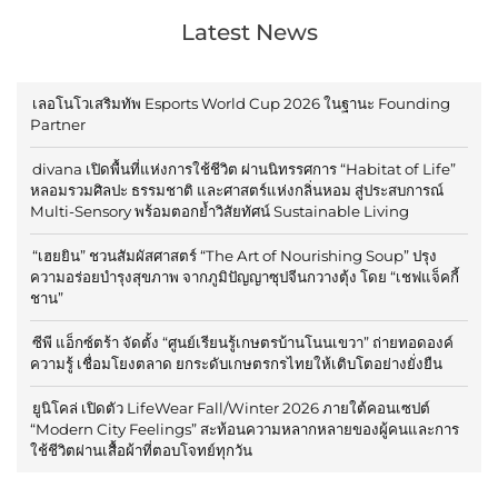
Latest News
เลอโนโวเสริมทัพ Esports World Cup 2026 ในฐานะ Founding
Partner
divana เปิดพื้นที่แห่งการใช้ชีวิต ผ่านนิทรรศการ “Habitat of Life”
หลอมรวมศิลปะ ธรรมชาติ และศาสตร์แห่งกลิ่นหอม สู่ประสบการณ์
Multi-Sensory พร้อมตอกย้ำวิสัยทัศน์ Sustainable Living
“เฮยยิน” ชวนสัมผัสศาสตร์ “The Art of Nourishing Soup” ปรุง
ความอร่อยบำรุงสุขภาพ จากภูมิปัญญาซุปจีนกวางตุ้ง โดย “เชฟแจ็คกี้
ชาน”
ซีพี แอ็กซ์ตร้า จัดตั้ง “ศูนย์เรียนรู้เกษตรบ้านโนนเขวา” ถ่ายทอดองค์
ความรู้ เชื่อมโยงตลาด ยกระดับเกษตรกรไทยให้เติบโตอย่างยั่งยืน
ยูนิโคล่ เปิดตัว LifeWear Fall/Winter 2026 ภายใต้คอนเซปต์
“Modern City Feelings” สะท้อนความหลากหลายของผู้คนและการ
ใช้ชีวิตผ่านเสื้อผ้าที่ตอบโจทย์ทุกวัน