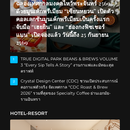
ฉลองเทศกาลมงคลไหว้พระจันทร์ 2569
ด้วยมูนเค้กพรีเมียม “เซียนหยวน” เปิดตัว
คอลเลกชันมูนเค้กพรีเมียมเป็นครั้งแรก
จับมือ “เฮยยิน” และ “ฮ่องกงฟิชเชอร์
แมน” เปิดจองแล้ว วันนี้ถึง 25 กันยายน
2569
TRUE DIGITAL PARK BEANS & BREWS VOLUME
1
3 “Every Sip Tells A Story” งานกาแฟและมัทฉะสุด
คราฟท์
Crystal Design Center (CDC) ชวนเปิดประสบการณ์
2
คอกาแฟตัวจริง จัดเทศกาล “CDC Roast & Brew
2026” รวมที่สุดของ Specialty Coffee ย่านเอกมัย-
รามอินทรา
HOTEL-RESORT