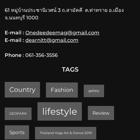
61 หมู่บ้านประชานิเวศน์ 3 ถ.สามัคคี ต.ท่าทราย อ.เมือง
จ.นนทบุรี 1000
E-mail :
Onedeedeemag@gmail.com
E-mail :
dearnitt@gmail.com
Phone
: 061-356-3556
TAGS
Country
Fashion
gallery
lifestyle
Review
GEOPARK
Sports
Thailand Yoga Art & Dance 2019