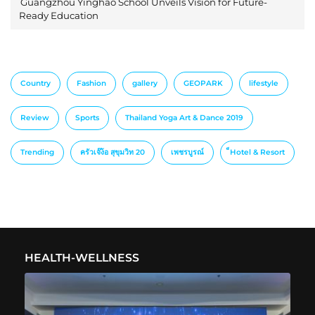
Guangzhou Yinghao School Unveils Vision for Future-
Ready Education
Country
Fashion
gallery
GEOPARK
lifestyle
Review
Sports
Thailand Yoga Art & Dance 2019
Trending
ครัวเจ๊ง้อ สุขุมวิท 20
เพชรบูรณ์
็Hotel & Resort
HEALTH-WELLNESS