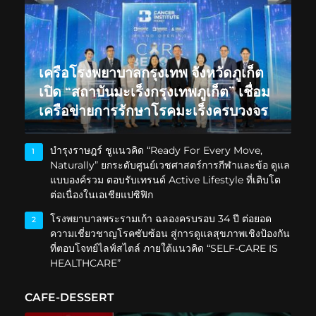
เครือโรงพยาบาลกรุงเทพ จังหวัดภูเก็ต
เปิด “สถาบันมะเร็งกรุงเทพภูเก็ต” เชื่อม
เครือข่ายการรักษาโรคมะเร็งครบวงจร
บำรุงราษฎร์ ชูแนวคิด “Ready For Every Move,
1
Naturally” ยกระดับศูนย์เวชศาสตร์การกีฬาและข้อ ดูแล
แบบองค์รวม ตอบรับเทรนด์ Active Lifestyle ที่เติบโต
ต่อเนื่องในเอเชียแปซิฟิก
โรงพยาบาลพระรามเก้า ฉลองครบรอบ 34 ปี ต่อยอด
2
ความเชี่ยวชาญโรคซับซ้อน สู่การดูแลสุขภาพเชิงป้องกัน
ที่ตอบโจทย์ไลฟ์สไตล์ ภายใต้แนวคิด “SELF-CARE IS
HEALTHCARE”
CAFE-DESSERT