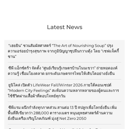
Latest News
“เฮยยิน” ชวนสัมผัสศาสตร์ “The Art of Nourishing Soup” ปรุง
ความอร่อยบำรุงสุขภาพ จากภูมิปัญญาซุปจีนกวางตุ้ง โดย “เชฟแจ็คกี้
ชาน”
ซีพี แอ็กซ์ตร้า จัดตั้ง “ศูนย์เรียนรู้เกษตรบ้านโนนเขวา” ถ่ายทอดองค์
ความรู้ เชื่อมโยงตลาด ยกระดับเกษตรกรไทยให้เติบโตอย่างยั่งยืน
ยูนิโคล่ เปิดตัว LifeWear Fall/Winter 2026 ภายใต้คอนเซปต์
“Modern City Feelings” สะท้อนความหลากหลายของผู้คนและการ
ใช้ชีวิตผ่านเสื้อผ้าที่ตอบโจทย์ทุกวัน
ซีพีแรม ผนึกกำลังทุกภาคส่วน สานต่อ 13 ปี #ปลูกเพื่อโลกยั่งยืน เพิ่ม
พื้นที่สีเขียวกว่า 288,000 ตารางเมตร หนุนยุทธศาสตร์ด้านความ
ยั่งยืนเครือเจริญโภคภัณฑ์ มุ่งสู่ Net Zero 2050