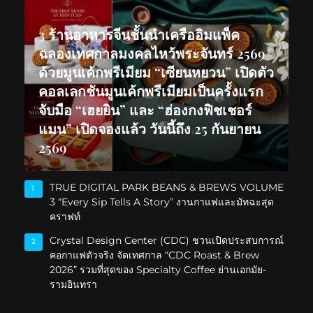
3 ร้านอาหารจีนชั้นนำเครืออิมแพ็ค
ฉลองเทศกาลมงคลไหว้พระจันทร์ 2569
ด้วยมูนเค้กพรีเมียม “เซียนหยวน” เปิดตัว
คอลเลกชันมูนเค้กพรีเมียมเป็นครั้งแรก
จับมือ “เฮยยิน” และ “ฮ่องกงฟิชเชอร์
แมน” เปิดจองแล้ว วันนี้ถึง 25 กันยายน
2569
TRUE DIGITAL PARK BEANS & BREWS VOLUME
1
3 “Every Sip Tells A Story” งานกาแฟและมัทฉะสุด
คราฟท์
Crystal Design Center (CDC) ชวนเปิดประสบการณ์
2
คอกาแฟตัวจริง จัดเทศกาล “CDC Roast & Brew
2026” รวมที่สุดของ Specialty Coffee ย่านเอกมัย-
รามอินทรา