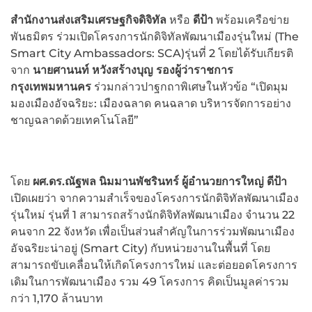
สำนักงานส่งเสริมเศรษฐกิจดิจิทัล
หรือ
ดีป้า
พร้อมเครือข่าย
พันธมิตร ร่วมเปิดโครงการนักดิจิทัลพัฒนาเมืองรุ่นใหม่ (The
Smart City Ambassadors: SCA)รุ่นที่ 2 โดยได้รับเกียรติ
จาก
นายศานนท์
หวังสร้างบุญ
รองผู้ว่าราชการ
กรุงเทพมหานคร
ร่วมกล่าวปาฐกถาพิเศษในหัวข้อ “เปิดมุม
มองเมืองอัจฉริยะ: เมืองฉลาด คนฉลาด บริหารจัดการอย่าง
ชาญฉลาดด้วยเทคโนโลยี”
โดย
ผศ.ดร.ณัฐพล
นิมมานพัชรินทร์
ผู้อำนวยการใหญ่
ดีป้า
เปิดเผยว่า จากความสำเร็จของโครงการนักดิจิทัลพัฒนาเมือง
รุ่นใหม่ รุ่นที่ 1 สามารถสร้างนักดิจิทัลพัฒนาเมือง จำนวน 22
คนจาก 22 จังหวัด เพื่อเป็นส่วนสำคัญในการร่วมพัฒนาเมือง
อัจฉริยะน่าอยู่ (Smart City) กับหน่วยงานในพื้นที่ โดย
สามารถขับเคลื่อนให้เกิดโครงการใหม่ และต่อยอดโครงการ
เดิมในการพัฒนาเมือง รวม 49 โครงการ คิดเป็นมูลค่ารวม
กว่า 1,170 ล้านบาท