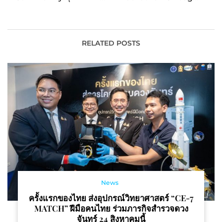
เคลื่อนธุรกิจ ผ่านกลุ่ม 3
for All 2022 เฟ้นหาผู้ชนะ
Gen รุกโครงการ Metro
12 สุดยอดไอเดียนวัตกรรม
Gen เปิด Metro
ดิจิทัล ชมฟรี 28 ส.ค.นี้ ที่
Working Space
อาคาร Knowledge
RELATED POSTS
Exchange Center
News
ครั้งแรกของไทย ส่งอุปกรณ์วิทยาศาสตร์ “CE-7
MATCH” ฝีมือคนไทย ร่วมภารกิจสำรวจดวง
จันทร์ 24 สิงหาคมนี้