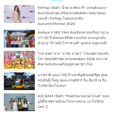
FitFlop เปิดตัว ‘น้ำตาล-ทิพนารี’ แบรนด์แอมบา
สเดอร์คนล่าสุด พร้อมชวนสัมผัสความสบายของ
รองเท้า FitFlop ในคอลเลกชัน
Autumn/Winter 2026
AirAsia X SEE FAH พันธมิตรทางธุรกิจยาวนาน
กว่า 20 ปี ต่อยอดเสิร์ฟความอร่อย ยกเมนูระดับ
ตำนาน “ข้าวหน้าไก่ราชวงศ์” พุ่งทะยานสู่น่านฟ้า
“เก่ง ธชย” ควง “อาร์ต อารยา” ร่วมเทศกาลระดับ
โลก WorldPride Amsterdam 2026 ประกาศ
ศักดาพลังประเทศไทยสู่สายตาชาวโลก
มาเซราติ ฉลอง 100 ปี แห่งสัญลักษณ์ตรีศูล สู่บท
สรุปอันยิ่งใหญ่ ของแกรนด์ทัวร์ จีน-อิตาลี ณ ถิ่น
กำเนิดเมืองโมเดนา
AIS SIAM เปิดตัว “Matcha Social Club” คอม
มูนิตี้สเปซสายมัจฉะใจกลางสยาม เอาใจวัยรุ่น
Gen Z