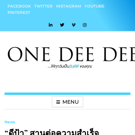
Skip
FACEBOOK
TWITTER
INSTAGRAM
YOUTUBE
to
PINTEREST
content
onedeedee
ให้ทุกวันเป็น "วันดีดี" ของคุณ
MENU
News
“ดีป้า” สานต่อความสำเร็จ