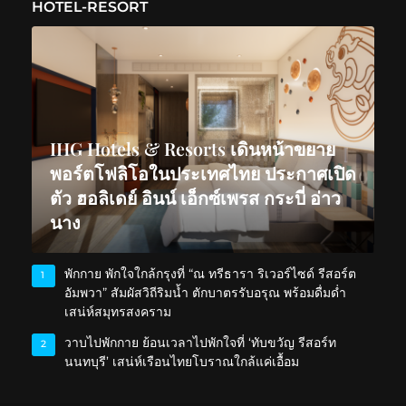
HOTEL-RESORT
IHG Hotels & Resorts เดินหน้าขยาย
พอร์ตโฟลิโอในประเทศไทย ประกาศเปิด
ตัว ฮอลิเดย์ อินน์ เอ็กซ์เพรส กระบี่ อ่าว
นาง
พักกาย พักใจใกล้กรุงที่ “ณ ทรีธารา ริเวอร์ไซด์ รีสอร์ต
1
อัมพวา” สัมผัสวิถีริมน้ำ ตักบาตรรับอรุณ พร้อมดื่มด่ำ
เสน่ห์สมุทรสงคราม
วาบไปพักกาย ย้อนเวลาไปพักใจที่ ‘ทับขวัญ รีสอร์ท
2
นนทบุรี’ เสน่ห์เรือนไทยโบราณใกล้แค่เอื้อม