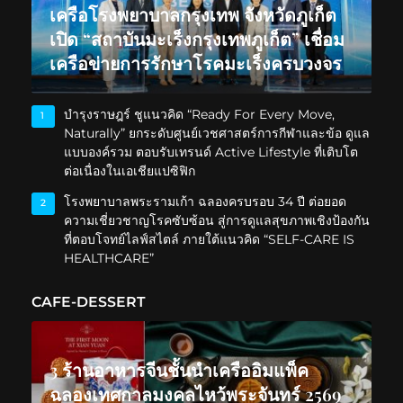
เครือโรงพยาบาลกรุงเทพ จังหวัดภูเก็ต
เปิด “สถาบันมะเร็งกรุงเทพภูเก็ต” เชื่อม
เครือข่ายการรักษาโรคมะเร็งครบวงจร
บำรุงราษฎร์ ชูแนวคิด “Ready For Every Move,
1
Naturally” ยกระดับศูนย์เวชศาสตร์การกีฬาและข้อ ดูแล
แบบองค์รวม ตอบรับเทรนด์ Active Lifestyle ที่เติบโต
ต่อเนื่องในเอเชียแปซิฟิก
โรงพยาบาลพระรามเก้า ฉลองครบรอบ 34 ปี ต่อยอด
2
ความเชี่ยวชาญโรคซับซ้อน สู่การดูแลสุขภาพเชิงป้องกัน
ที่ตอบโจทย์ไลฟ์สไตล์ ภายใต้แนวคิด “SELF-CARE IS
HEALTHCARE”
CAFE-DESSERT
3 ร้านอาหารจีนชั้นนำเครืออิมแพ็ค
ฉลองเทศกาลมงคลไหว้พระจันทร์ 2569