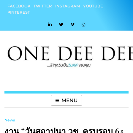
Skip
FACEBOOK
TWITTER
INSTAGRAM
YOUTUBE
to
PINTEREST
content
onedeedee
ให้ทุกวันเป็น "วันดีดี" ของคุณ
MENU
News
งาน “วันสถาปนา วช. ครบรอบ 63