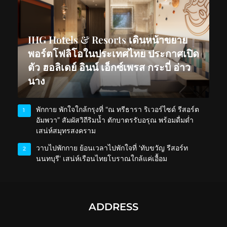
IHG Hotels & Resorts เดินหน้าขยาย
พอร์ตโฟลิโอในประเทศไทย ประกาศเปิด
ตัว ฮอลิเดย์ อินน์ เอ็กซ์เพรส กระบี่ อ่าว
นาง
พักกาย พักใจใกล้กรุงที่ “ณ ทรีธารา ริเวอร์ไซด์ รีสอร์ต
1
อัมพวา” สัมผัสวิถีริมน้ำ ตักบาตรรับอรุณ พร้อมดื่มด่ำ
เสน่ห์สมุทรสงคราม
วาบไปพักกาย ย้อนเวลาไปพักใจที่ ‘ทับขวัญ รีสอร์ท
2
นนทบุรี’ เสน่ห์เรือนไทยโบราณใกล้แค่เอื้อม
ADDRESS