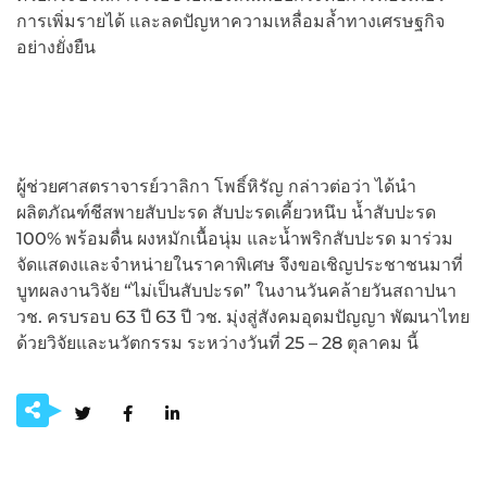
การเพิ่มรายได้ และลดปัญหาความเหลื่อมล้ำทางเศรษฐกิจ
อย่างยั่งยืน
ผู้ช่วยศาสตราจารย์วาลิกา โพธิ์หิรัญ กล่าวต่อว่า ได้นำ
ผลิตภัณฑ์ชีสพายสับปะรด สับปะรดเคี้ยวหนึบ น้ำสับปะรด
100% พร้อมดื่น ผงหมักเนื้อนุ่ม และน้ำพริกสับปะรด มาร่วม
จัดแสดงและจำหน่ายในราคาพิเศษ จึงขอเชิญประชาชนมาที่
บูทผลงานวิจัย “ไม่เป็นสับปะรด” ในงานวันคล้ายวันสถาปนา
วช. ครบรอบ 63 ปี 63 ปี วช. มุ่งสู่สังคมอุดมปัญญา พัฒนาไทย
ด้วยวิจัยและนวัตกรรม ระหว่างวันที่ 25 – 28 ตุลาคม นี้