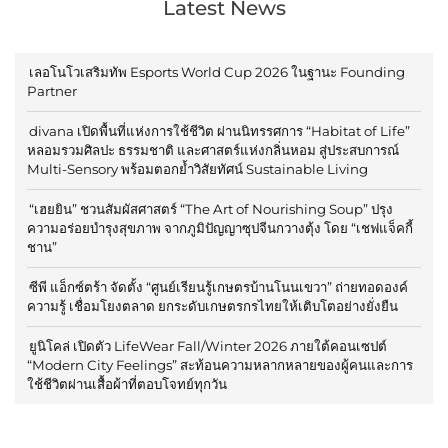
Latest News
เลอโนโวเสริมทัพ Esports World Cup 2026 ในฐานะ Founding
Partner
divana เปิดพื้นที่แห่งการใช้ชีวิต ผ่านนิทรรศการ “Habitat of Life”
หลอมรวมศิลปะ ธรรมชาติ และศาสตร์แห่งกลิ่นหอม สู่ประสบการณ์
Multi-Sensory พร้อมตอกย้ำวิสัยทัศน์ Sustainable Living
“เฮยยิน” ชวนสัมผัสศาสตร์ “The Art of Nourishing Soup” ปรุง
ความอร่อยบำรุงสุขภาพ จากภูมิปัญญาซุปจีนกวางตุ้ง โดย “เชฟแจ็คกี้
ชาน”
ซีพี แอ็กซ์ตร้า จัดตั้ง “ศูนย์เรียนรู้เกษตรบ้านโนนเขวา” ถ่ายทอดองค์
ความรู้ เชื่อมโยงตลาด ยกระดับเกษตรกรไทยให้เติบโตอย่างยั่งยืน
ยูนิโคล่ เปิดตัว LifeWear Fall/Winter 2026 ภายใต้คอนเซปต์
“Modern City Feelings” สะท้อนความหลากหลายของผู้คนและการ
ใช้ชีวิตผ่านเสื้อผ้าที่ตอบโจทย์ทุกวัน