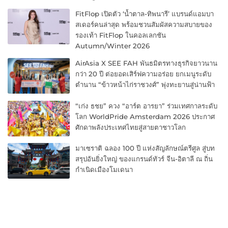
FitFlop เปิดตัว ‘น้ำตาล-ทิพนารี’ แบรนด์แอมบา
สเดอร์คนล่าสุด พร้อมชวนสัมผัสความสบายของ
รองเท้า FitFlop ในคอลเลกชัน
Autumn/Winter 2026
AirAsia X SEE FAH พันธมิตรทางธุรกิจยาวนาน
กว่า 20 ปี ต่อยอดเสิร์ฟความอร่อย ยกเมนูระดับ
ตำนาน “ข้าวหน้าไก่ราชวงศ์” พุ่งทะยานสู่น่านฟ้า
“เก่ง ธชย” ควง “อาร์ต อารยา” ร่วมเทศกาลระดับ
โลก WorldPride Amsterdam 2026 ประกาศ
ศักดาพลังประเทศไทยสู่สายตาชาวโลก
มาเซราติ ฉลอง 100 ปี แห่งสัญลักษณ์ตรีศูล สู่บท
สรุปอันยิ่งใหญ่ ของแกรนด์ทัวร์ จีน-อิตาลี ณ ถิ่น
กำเนิดเมืองโมเดนา