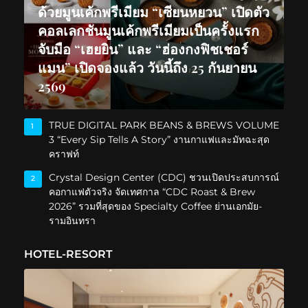
ด้วยมูนเค้กพรีเมียม “เซียนหยวน” เปิดตัว
คอลเลกชันมูนเค้กพรีเมียมเป็นครั้งแรก
จับมือ “เฮยยิน” และ “ฮ่องกงฟิชเชอร์
แมน” เปิดจองแล้ว วันนี้ถึง 25 กันยายน
2569
TRUE DIGITAL PARK BEANS & BREWS VOLUME
1
3 “Every Sip Tells A Story” งานกาแฟและมัทฉะสุด
คราฟท์
Crystal Design Center (CDC) ชวนเปิดประสบการณ์
2
คอกาแฟตัวจริง จัดเทศกาล “CDC Roast & Brew
2026” รวมที่สุดของ Specialty Coffee ย่านเอกมัย-
รามอินทรา
HOTEL-RESORT