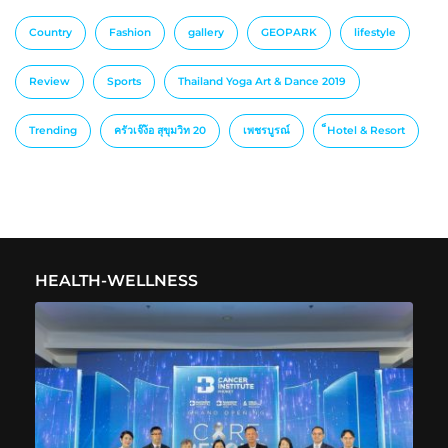
Country
Fashion
gallery
GEOPARK
lifestyle
Review
Sports
Thailand Yoga Art & Dance 2019
Trending
ครัวเจ๊ง้อ สุขุมวิท 20
เพชรบูรณ์
็Hotel & Resort
HEALTH-WELLNESS