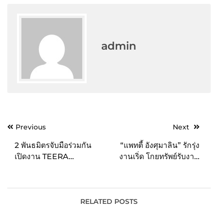
admin
Post
Previous
Next
navigation
2 พันธมิตรจับมือร่วมกัน
“แพทตี้ อังศุมาลิน” รักรุ่ง
เปิดงาน TEERA
งานเริ่ด โกยทรัพย์รับงาน
Ecosystem Launch นำ
พรีเซ็นเตอร์คนใหม่ “โรส
เสนอรายงานข้อมูลเชิงลึก
โกลด์”
อุตสาหกรรมกัญชาระดับ
ภูมิภาค
RELATED POSTS