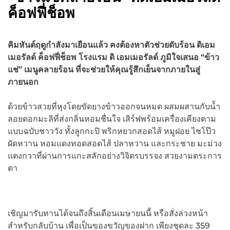
ค็อฟฟี่ช็อพ
คิมหันต์ฤดูกำลังมาเยือนแล้ว คงต้องหาตัวช่วยดับร้อน ดิเอม
เมอรัลด์ ค็อฟฟี่ช็อพ โรงแรม ดิ เอมเมอรัลด์ ภูมิใจเสนอ “ข้าว
แช่” เมนูคลายร้อน ที่จะช่วยให้คุณรู้สึกเย็นจากภายในสู่
ภายนอก
ด้วยข้าวสวยที่หุงโดยขัดยางข้าวออกจนหมด ผสมผสานกับน้ำ
ลอยดอกมะลิที่ส่งกลิ่นหอมชื่นใจ เสิร์ฟพร้อมเครื่องเคียงตาม
แบบฉบับชาววัง ทั้งลูกกะปิ พริกหยวกสอดไส้ หมูฝอย ไชโป๊ว
ผัดหวาน หอมแดงทอดสอดไส้ ปลาหวาน และกระชาย มะม่วง
แตงกวาที่ผ่านการแกะสลักอย่างวิจิตรบรรจง สวยงามตระการ
ตา
เชิญมารับทานได้จนถึงสิ้นเดือนเมษายนนี้ หรือสั่งล่วงหน้า
สำหรับกลับบ้าน เพื่อเป็นของขวัญของฝาก เพียงชุดละ 359