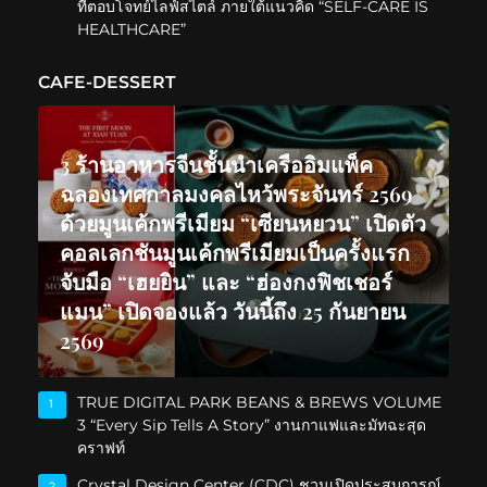
ที่ตอบโจทย์ไลฟ์สไตล์ ภายใต้แนวคิด “SELF-CARE IS
HEALTHCARE”
CAFE-DESSERT
3 ร้านอาหารจีนชั้นนำเครืออิมแพ็ค
ฉลองเทศกาลมงคลไหว้พระจันทร์ 2569
ด้วยมูนเค้กพรีเมียม “เซียนหยวน” เปิดตัว
คอลเลกชันมูนเค้กพรีเมียมเป็นครั้งแรก
จับมือ “เฮยยิน” และ “ฮ่องกงฟิชเชอร์
แมน” เปิดจองแล้ว วันนี้ถึง 25 กันยายน
2569
TRUE DIGITAL PARK BEANS & BREWS VOLUME
1
3 “Every Sip Tells A Story” งานกาแฟและมัทฉะสุด
คราฟท์
Crystal Design Center (CDC) ชวนเปิดประสบการณ์
2