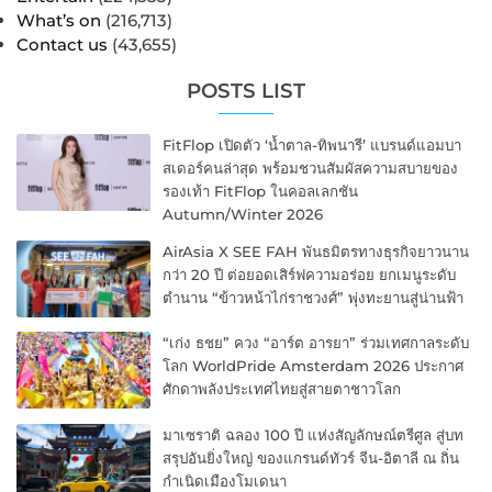
What’s on
(216,713)
Contact us
(43,655)
POSTS LIST
FitFlop เปิดตัว ‘น้ำตาล-ทิพนารี’ แบรนด์แอมบา
สเดอร์คนล่าสุด พร้อมชวนสัมผัสความสบายของ
รองเท้า FitFlop ในคอลเลกชัน
Autumn/Winter 2026
AirAsia X SEE FAH พันธมิตรทางธุรกิจยาวนาน
กว่า 20 ปี ต่อยอดเสิร์ฟความอร่อย ยกเมนูระดับ
ตำนาน “ข้าวหน้าไก่ราชวงศ์” พุ่งทะยานสู่น่านฟ้า
“เก่ง ธชย” ควง “อาร์ต อารยา” ร่วมเทศกาลระดับ
โลก WorldPride Amsterdam 2026 ประกาศ
ศักดาพลังประเทศไทยสู่สายตาชาวโลก
มาเซราติ ฉลอง 100 ปี แห่งสัญลักษณ์ตรีศูล สู่บท
สรุปอันยิ่งใหญ่ ของแกรนด์ทัวร์ จีน-อิตาลี ณ ถิ่น
กำเนิดเมืองโมเดนา