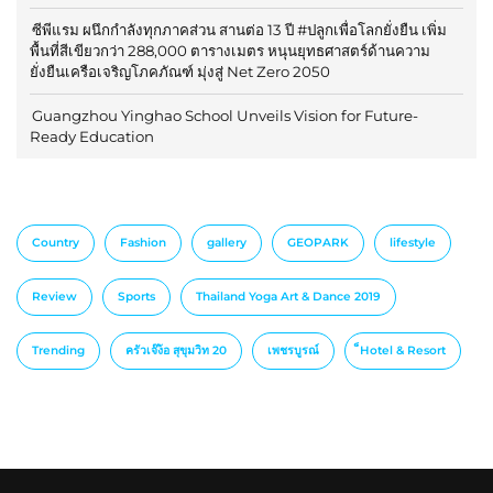
ซีพีแรม ผนึกกำลังทุกภาคส่วน สานต่อ 13 ปี #ปลูกเพื่อโลกยั่งยืน เพิ่ม
พื้นที่สีเขียวกว่า 288,000 ตารางเมตร หนุนยุทธศาสตร์ด้านความ
ยั่งยืนเครือเจริญโภคภัณฑ์ มุ่งสู่ Net Zero 2050
Guangzhou Yinghao School Unveils Vision for Future-
Ready Education
Country
Fashion
gallery
GEOPARK
lifestyle
Review
Sports
Thailand Yoga Art & Dance 2019
Trending
ครัวเจ๊ง้อ สุขุมวิท 20
เพชรบูรณ์
็Hotel & Resort