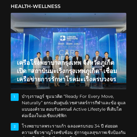
HEALTH-WELLNESS
เครือโรงพยาบาลกรุงเทพ จังหวัดภูเก็ต
เปิด “สถาบันมะเร็งกรุงเทพภูเก็ต” เชื่อม
เครือข่ายการรักษาโรคมะเร็งครบวงจร
บำรุงราษฎร์ ชูแนวคิด “Ready For Every Move,
1
Naturally” ยกระดับศูนย์เวชศาสตร์การกีฬาและข้อ ดูแล
แบบองค์รวม ตอบรับเทรนด์ Active Lifestyle ที่เติบโต
ต่อเนื่องในเอเชียแปซิฟิก
โรงพยาบาลพระรามเก้า ฉลองครบรอบ 34 ปี ต่อยอด
2
ความเชี่ยวชาญโรคซับซ้อน สู่การดูแลสุขภาพเชิงป้องกัน