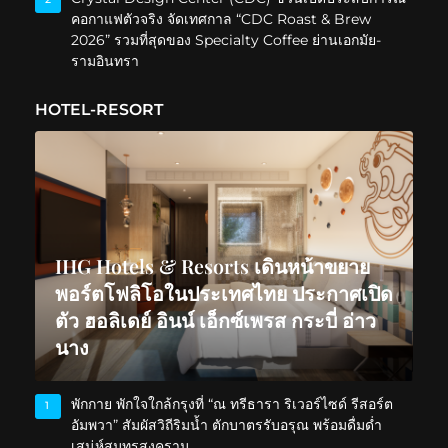
คอกาแฟตัวจริง จัดเทศกาล “CDC Roast & Brew
2026” รวมที่สุดของ Specialty Coffee ย่านเอกมัย-
รามอินทรา
HOTEL-RESORT
IHG Hotels & Resorts เดินหน้าขยาย
พอร์ตโฟลิโอในประเทศไทย ประกาศเปิด
ตัว ฮอลิเดย์ อินน์ เอ็กซ์เพรส กระบี่ อ่าว
นาง
พักกาย พักใจใกล้กรุงที่ “ณ ทรีธารา ริเวอร์ไซด์ รีสอร์ต
1
อัมพวา” สัมผัสวิถีริมน้ำ ตักบาตรรับอรุณ พร้อมดื่มด่ำ
เสน่ห์สมุทรสงคราม