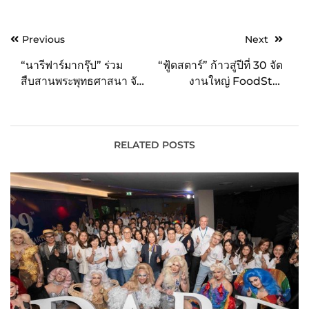
Post
Previous
Next
navigation
“นารีฟาร์มากรุ๊ป” ร่วม
“ฟู้ดสตาร์” ก้าวสู่ปีที่ 30 จัด
สืบสานพระพุทธศาสนา จัด
งานใหญ่ FoodStar
กิจกรรมทำบุญวันมาฆบูชา
Town Hall 2023 ภายใต้
th
พร้อมยึดหลักคำสอนดำเนิน
แนวคิด 30
Always up
ธุรกิจ
อัพ” คุณภาพในทุกๆ ด้าน”
RELATED POSTS