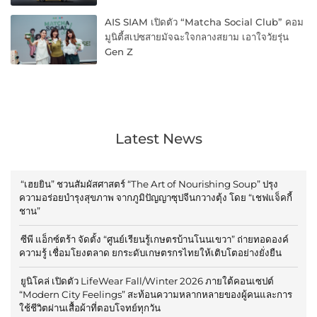
AIS SIAM เปิดตัว “Matcha Social Club” คอม
มูนิตี้สเปซสายมัจฉะใจกลางสยาม เอาใจวัยรุ่น
Gen Z
Latest News
“เฮยยิน” ชวนสัมผัสศาสตร์ “The Art of Nourishing Soup” ปรุง
ความอร่อยบำรุงสุขภาพ จากภูมิปัญญาซุปจีนกวางตุ้ง โดย “เชฟแจ็คกี้
ชาน”
ซีพี แอ็กซ์ตร้า จัดตั้ง “ศูนย์เรียนรู้เกษตรบ้านโนนเขวา” ถ่ายทอดองค์
ความรู้ เชื่อมโยงตลาด ยกระดับเกษตรกรไทยให้เติบโตอย่างยั่งยืน
ยูนิโคล่ เปิดตัว LifeWear Fall/Winter 2026 ภายใต้คอนเซปต์
“Modern City Feelings” สะท้อนความหลากหลายของผู้คนและการ
ใช้ชีวิตผ่านเสื้อผ้าที่ตอบโจทย์ทุกวัน