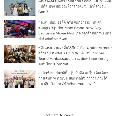
AIS SIAM เปิดตัว “Matcha Social Club” คอม
มูนิตี้สเปซสายมัจฉะใจกลางสยาม เอาใจวัยรุ่น
Gen Z
มิลเลนเนียม ออโต้ กรุ๊ป จัดกิจกรรมแทนคำ
ขอบคุณ ‘Spider-Man: Brand New Day
Exclusive Movie Night’ พาลูกค้าชมภาพยนตร์
ฟอร์มยักษ์รอบพิเศษ
พลังแห่งความมุ่งมั่นไร้ขีดจำกัด! Under Armour
คว้าตัว ‘BOYNEXTDOOR’ นั่งแท่น Global
Brand Ambassadors ร่วมขับเคลื่อนแคมเปญ
ระดับโลก ‘Commit’
ออนิกซ์ ฮอสพิทาลิตี้ กรุ๊ป จับมือ แกร็บ เติมเต็มทุก
การเดินทาง ด้วยประสบการณ์ที่มากกว่า ภายใต้
แนวคิด “More Of What You Love”
Latest News