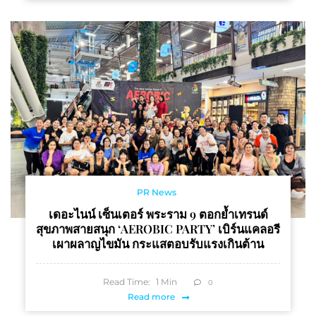
PR News
เดอะไนน์ เซ็นเตอร์ พระราม 9 ตอกย้ำเทรนด์
สุขภาพสายสนุก ‘AEROBIC PARTY’ เบิร์นแคลอรี
เผาผลาญไขมัน กระแสตอบรับแรงเกินต้าน
Read Time:
1
Min
0
Read more