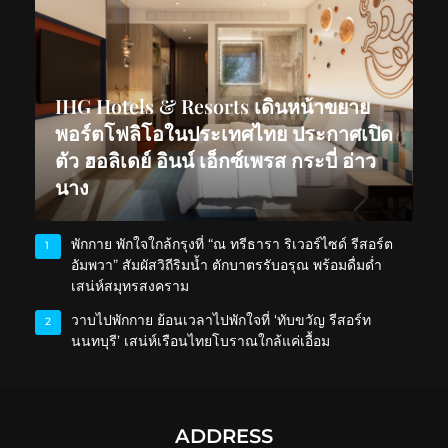
IHG Hotels & Resorts เดินหน้าขยาย
พอร์ตโฟลิโอในประเทศไทย ประกาศเปิด
ตัว ฮอลิเดย์ อินน์ เอ็กซ์เพรส กระบี่ อ่าว
นาง
พักกาย พักใจใกล้กรุงที่ “ณ ทรีธารา ริเวอร์ไซด์ รีสอร์ต
1
อัมพวา” สัมผัสวิถีริมน้ำ ตักบาตรรับอรุณ พร้อมดื่มด่ำ
เสน่ห์สมุทรสงคราม
วาบไปพักกาย ย้อนเวลาไปพักใจที่ ‘ทับขวัญ รีสอร์ท
2
นนทบุรี’ เสน่ห์เรือนไทยโบราณใกล้แค่เอื้อม
ADDRESS