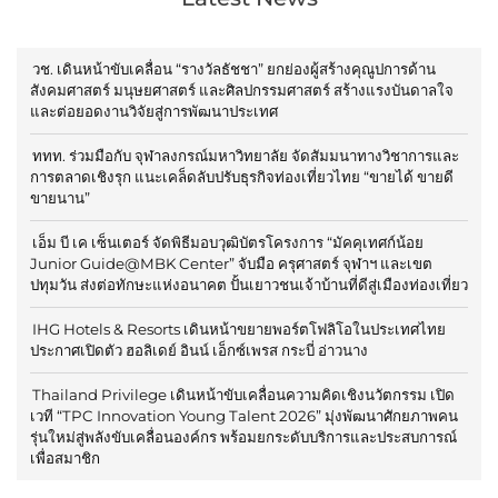
วช. เดินหน้าขับเคลื่อน “รางวัลธัชชา” ยกย่องผู้สร้างคุณูปการด้าน
สังคมศาสตร์ มนุษยศาสตร์ และศิลปกรรมศาสตร์ สร้างแรงบันดาลใจ
และต่อยอดงานวิจัยสู่การพัฒนาประเทศ
ททท. ร่วมมือกับ จุฬาลงกรณ์มหาวิทยาลัย จัดสัมมนาทางวิชาการและ
การตลาดเชิงรุก แนะเคล็ดลับปรับธุรกิจท่องเที่ยวไทย “ขายได้ ขายดี
ขายนาน”
เอ็ม บี เค เซ็นเตอร์ จัดพิธีมอบวุฒิบัตรโครงการ “มัคคุเทศก์น้อย
Junior Guide@MBK Center” จับมือ ครุศาสตร์ จุฬาฯ และเขต
ปทุมวัน ส่งต่อทักษะแห่งอนาคต ปั้นเยาวชนเจ้าบ้านที่ดีสู่เมืองท่องเที่ยว
IHG Hotels & Resorts เดินหน้าขยายพอร์ตโฟลิโอในประเทศไทย
ประกาศเปิดตัว ฮอลิเดย์ อินน์ เอ็กซ์เพรส กระบี่ อ่าวนาง
Thailand Privilege เดินหน้าขับเคลื่อนความคิดเชิงนวัตกรรม เปิด
เวที “TPC Innovation Young Talent 2026” มุ่งพัฒนาศักยภาพคน
รุ่นใหม่สู่พลังขับเคลื่อนองค์กร พร้อมยกระดับบริการและประสบการณ์
เพื่อสมาชิก