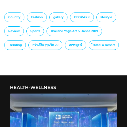
Country
Fashion
gallery
GEOPARK
lifestyle
Review
Sports
Thailand Yoga Art & Dance 2019
Trending
ครัวเจ๊ง้อ สุขุมวิท 20
เพชรบูรณ์
็Hotel & Resort
HEALTH-WELLNESS