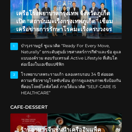
เครือโรงพยาบาลกรุงเทพ จังหวัดภูเก็ต
เปิด “สถาบันมะเร็งกรุงเทพภูเก็ต” เชื่อม
เครือข่ายการรักษาโรคมะเร็งครบวงจร
บำรุงราษฎร์ ชูแนวคิด “Ready For Every Move,
1
Naturally” ยกระดับศูนย์เวชศาสตร์การกีฬาและข้อ ดูแล
แบบองค์รวม ตอบรับเทรนด์ Active Lifestyle ที่เติบโต
ต่อเนื่องในเอเชียแปซิฟิก
โรงพยาบาลพระรามเก้า ฉลองครบรอบ 34 ปี ต่อยอด
2
ความเชี่ยวชาญโรคซับซ้อน สู่การดูแลสุขภาพเชิงป้องกัน
ที่ตอบโจทย์ไลฟ์สไตล์ ภายใต้แนวคิด “SELF-CARE IS
HEALTHCARE”
CAFE-DESSERT
3 ร้านอาหารจีนชั้นนำเครืออิมแพ็ค