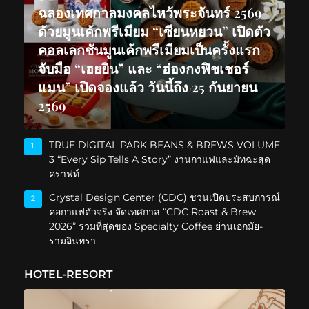
ฉลองเทศกาลมงคลไหว้พระจันทร์ 2569
ด้วยมูนเค้กพรีเมียม “เซียนหยวน” เปิดตัว
คอลเลกชันมูนเค้กพรีเมียมเป็นครั้งแรก
จับมือ “เฮยยิน” และ “ฮ่องกงฟิชเชอร์
แมน” เปิดจองแล้ว วันนี้ถึง 25 กันยายน
2569
TRUE DIGITAL PARK BEANS & BREWS VOLUME
1
3 “Every Sip Tells A Story” งานกาแฟและมัทฉะสุด
คราฟท์
Crystal Design Center (CDC) ชวนเปิดประสบการณ์
2
คอกาแฟตัวจริง จัดเทศกาล “CDC Roast & Brew
2026” รวมที่สุดของ Specialty Coffee ย่านเอกมัย-
รามอินทรา
HOTEL-RESORT