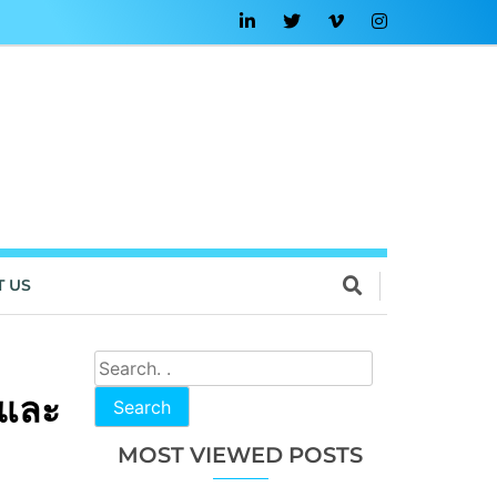
T US
 และ
Search
MOST VIEWED POSTS
ด