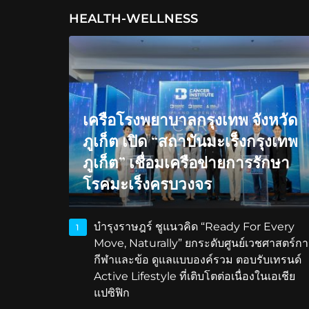
HEALTH-WELLNESS
เครือโรงพยาบาลกรุงเทพ จังหวัด
ภูเก็ต เปิด “สถาบันมะเร็งกรุงเทพ
ภูเก็ต” เชื่อมเครือข่ายการรักษา
โรคมะเร็งครบวงจร
บำรุงราษฎร์ ชูแนวคิด “Ready For Every
1
Move, Naturally” ยกระดับศูนย์เวชศาสตร์กา
กีฬาและข้อ ดูแลแบบองค์รวม ตอบรับเทรนด์
Active Lifestyle ที่เติบโตต่อเนื่องในเอเชีย
แปซิฟิก