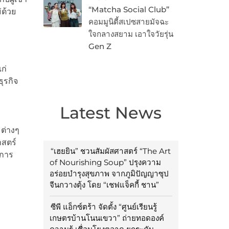
“Matcha Social Club”
่ด้วย
คอมมูนิตี้สเปซสายมัจฉะ
ใจกลางสยาม เอาใจวัยรุ่น
Gen Z
ก่
ุรกิจ
Latest News
ต่างๆ
สตร์
“เฮยยิน” ชวนสัมผัสศาสตร์ “The Art
บการ
of Nourishing Soup” ปรุงความ
อร่อยบำรุงสุขภาพ จากภูมิปัญญาซุป
จีนกวางตุ้ง โดย “เชฟแจ็คกี้ ชาน”
ซีพี แอ็กซ์ตร้า จัดตั้ง “ศูนย์เรียนรู้
เกษตรบ้านโนนเขวา” ถ่ายทอดองค์