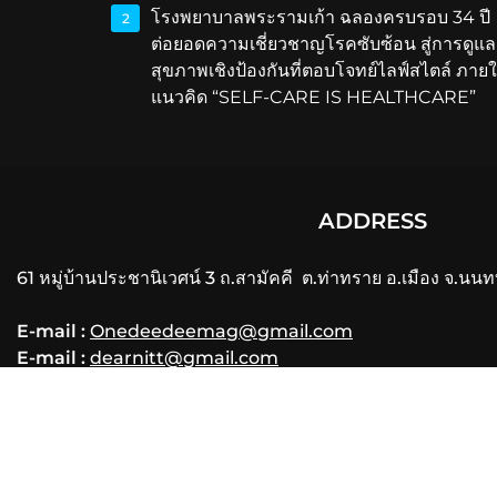
โรงพยาบาลพระรามเก้า ฉลองครบรอบ 34 ปี
2
ต่อยอดความเชี่ยวชาญโรคซับซ้อน สู่การดูแล
สุขภาพเชิงป้องกันที่ตอบโจทย์ไลฟ์สไตล์ ภายใ
แนวคิด “SELF-CARE IS HEALTHCARE”
ADDRESS
61 หมู่บ้านประชานิเวศน์ 3 ถ.สามัคคี ต.ท่าทราย อ.เมือง จ.นนท
E-mail :
Onedeedeemag@gmail.com
E-mail :
dearnitt@gmail.com
Phone
: 061-356-3556