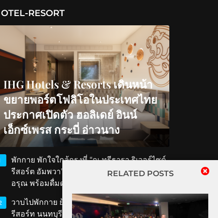
OTEL-RESORT
IHG Hotels & Resorts เดินหน้า
ขยายพอร์ตโฟลิโอในประเทศไทย
ประกาศเปิดตัว ฮอลิเดย์ อินน์
เอ็กซ์เพรส กระบี่ อ่าวนาง
พักกาย พักใจใกล้กรุงที่ “ณ ทรีธารา ริเวอร์ไซด์
1
รีสอร์ต อัมพวา” สัมผัสวิถีริมน้ำ ตักบาตรรับ
RELATED POSTS
อรุณ พร้อมดื่มด่ำเสน่ห์สมุทรสงคราม
วาบไปพักกาย ย้อนเวลาไปพักใจที่ ‘ทับขวัญ
2
รีสอร์ท นนทบุรี’ เสน่ห์เรือนไทยโบราณใกล้แค่