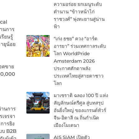
ความอร่อย ยกเมนูระดับ
ตำนาน “ข้าวหน้าไก่
ราชวงศ์” พุ่งทะยานสู่น่าน
cal
ฟ้า
ด้านการ
ียนรู้
“เก่ง ธชย” ควง “อาร์ต
ายุน้อย
อารยา” ร่วมเทศกาลระดับ
โลก WorldPride
Amsterdam 2026
งยอดขาย
ประกาศศักดาพลัง
00,000
ประเทศไทยสู่สายตาชาว
โลก
มาเซราติ ฉลอง 100 ปี แห่ง
สัญลักษณ์ตรีศูล สู่บทสรุป
่ผ่านการ
อันยิ่งใหญ่ ของแกรนด์ทัวร์
ารเจรจา
จีน-อิตาลี ณ ถิ่นกำเนิด
การยิง
เมืองโมเดนา
แบบ B2B
AIS SIAM เปิดตัว
ผู้เข้า