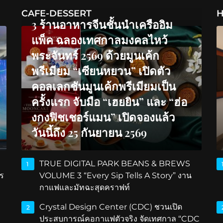
CAFE-DESSERT
H
3 ร้านอาหารจีนชั้นนำเครืออิม
แพ็ค ฉลองเทศกาลมงคลไหว้
พระจันทร์ 2569 ด้วยมูนเค้ก
พรีเมียม “เซียนหยวน” เปิดตัว
คอลเลกชันมูนเค้กพรีเมียมเป็น
ครั้งแรก จับมือ “เฮยยิน” และ “ฮ่อ
งกงฟิชเชอร์แมน” เปิดจองแล้ว
วันนี้ถึง 25 กันยายน 2569
TRUE DIGITAL PARK BEANS & BREWS
1
ร
VOLUME 3 “Every Sip Tells A Story” งาน
กาแฟและมัทฉะสุดคราฟท์
Crystal Design Center (CDC) ชวนเปิด
2
ประสบการณ์คอกาแฟตัวจริง จัดเทศกาล “CDC