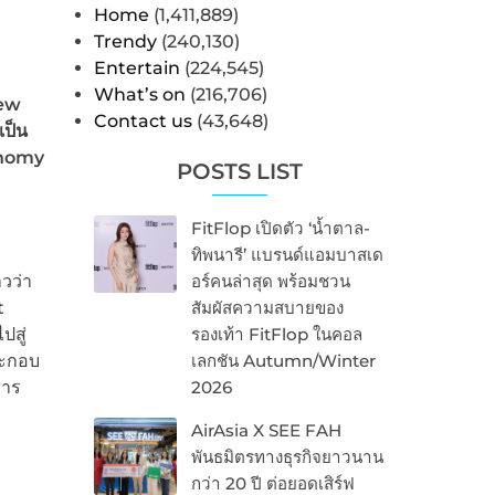
Home
(1,411,889)
Trendy
(240,130)
Entertain
(224,545)
What’s on
(216,706)
ew
Contact us
(43,648)
เป็น
conomy
POSTS LIST
FitFlop เปิดตัว ‘น้ำตาล-
ทิพนารี’ แบรนด์แอมบาสเด
าวว่า
อร์คนล่าสุด พร้อมชวน
t
สัมผัสความสบายของ
สู่
รองเท้า FitFlop ในคอล
ระกอบ
เลกชัน Autumn/Winter
การ
2026
AirAsia X SEE FAH
พันธมิตรทางธุรกิจยาวนาน
กว่า 20 ปี ต่อยอดเสิร์ฟ