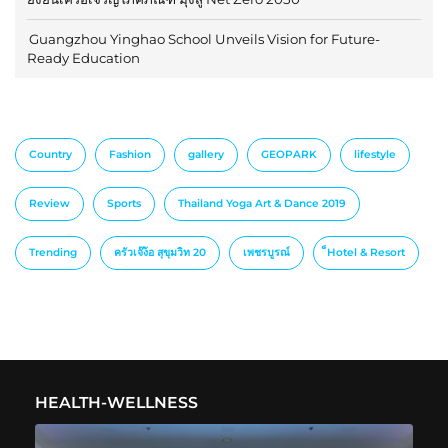
Guangzhou Yinghao School Unveils Vision for Future-
Ready Education
Country
Fashion
gallery
GEOPARK
lifestyle
Review
Sports
Thailand Yoga Art & Dance 2019
Trending
ครัวเจ๊ง้อ สุขุมวิท 20
เพชรบูรณ์
็Hotel & Resort
HEALTH-WELLNESS