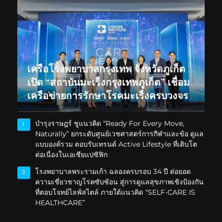
เครือโรงพยาบาลกรุงเทพ จังหวัดภูเก็ต
เปิด “สถาบันมะเร็งกรุงเทพภูเก็ต” เชื่อม
เครือข่ายการรักษาโรคมะเร็งครบวงจร
บำรุงราษฎร์ ชูแนวคิด “Ready For Every Move,
1
Naturally” ยกระดับศูนย์เวชศาสตร์การกีฬาและข้อ ดูแล
แบบองค์รวม ตอบรับเทรนด์ Active Lifestyle ที่เติบโต
ต่อเนื่องในเอเชียแปซิฟิก
โรงพยาบาลพระรามเก้า ฉลองครบรอบ 34 ปี ต่อยอด
2
ความเชี่ยวชาญโรคซับซ้อน สู่การดูแลสุขภาพเชิงป้องกัน
ที่ตอบโจทย์ไลฟ์สไตล์ ภายใต้แนวคิด “SELF-CARE IS
HEALTHCARE”