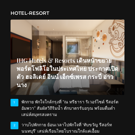
HOTEL-RESORT
IHG Hotels & Resorts เดินหน้าขยาย
พอร์ตโฟลิโอในประเทศไทย ประกาศเปิด
ตัว ฮอลิเดย์ อินน์ เอ็กซ์เพรส กระบี่ อ่าว
นาง
พักกาย พักใจใกล้กรุงที่ “ณ ทรีธารา ริเวอร์ไซด์ รีสอร์ต
1
อัมพวา” สัมผัสวิถีริมน้ำ ตักบาตรรับอรุณ พร้อมดื่มด่ำ
เสน่ห์สมุทรสงคราม
วาบไปพักกาย ย้อนเวลาไปพักใจที่ ‘ทับขวัญ รีสอร์ท
2
นนทบุรี’ เสน่ห์เรือนไทยโบราณใกล้แค่เอื้อม