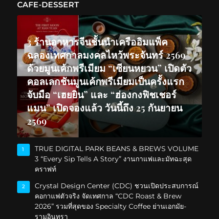
CAFE-DESSERT
3 ร้านอาหารจีนชั้นนำเครืออิมแพ็ค
ฉลองเทศกาลมงคลไหว้พระจันทร์ 2569
ด้วยมูนเค้กพรีเมียม “เซียนหยวน” เปิดตัว
คอลเลกชันมูนเค้กพรีเมียมเป็นครั้งแรก
จับมือ “เฮยยิน” และ “ฮ่องกงฟิชเชอร์
แมน” เปิดจองแล้ว วันนี้ถึง 25 กันยายน
2569
TRUE DIGITAL PARK BEANS & BREWS VOLUME
1
3 “Every Sip Tells A Story” งานกาแฟและมัทฉะสุด
คราฟท์
Crystal Design Center (CDC) ชวนเปิดประสบการณ์
2
คอกาแฟตัวจริง จัดเทศกาล “CDC Roast & Brew
2026” รวมที่สุดของ Specialty Coffee ย่านเอกมัย-
รามอินทรา