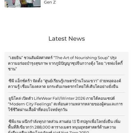
Gen Z
Latest News
“เฮยยิน” ชวนสัมผัสศาสตร์ “The Art of Nourishing Soup” ปรุง
ความอร่อยบำรุงสุขภาพ จากภูมิปัญญาซุปจีนกวางตุ้ง โดย “เชฟแจ็คกี้
ชาน”
ซีพี แอ็กซ์ตร้า จัดตั้ง “ศูนย์เรียนรู้เกษตรบ้านโนนเขวา” ถ่ายทอดองค์
ความรู้ เชื่อมโยงตลาด ยกระดับเกษตรกรไทยให้เติบโตอย่างยั่งยืน
ยูนิโคล่ เปิดตัว LifeWear Fall/Winter 2026 ภายใต้คอนเซปต์
“Modern City Feelings” สะท้อนความหลากหลายของผู้คนและการ
ใช้ชีวิตผ่านเสื้อผ้าที่ตอบโจทย์ทุกวัน
ซีพีแรม ผนึกกำลังทุกภาคส่วน สานต่อ 13 ปี #ปลูกเพื่อโลกยั่งยืน เพิ่ม
พื้นที่สีเขียวกว่า 288,000 ตารางเมตร หนุนยุทธศาสตร์ด้านความ
ยั่งยืนเครือเจริญโภคภัณฑ์ มุ่งสู่ Net Zero 2050