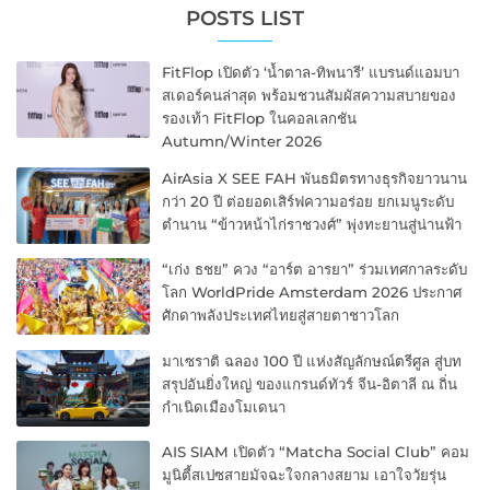
POSTS LIST
FitFlop เปิดตัว ‘น้ำตาล-ทิพนารี’ แบรนด์แอมบา
สเดอร์คนล่าสุด พร้อมชวนสัมผัสความสบายของ
รองเท้า FitFlop ในคอลเลกชัน
Autumn/Winter 2026
AirAsia X SEE FAH พันธมิตรทางธุรกิจยาวนาน
กว่า 20 ปี ต่อยอดเสิร์ฟความอร่อย ยกเมนูระดับ
ตำนาน “ข้าวหน้าไก่ราชวงศ์” พุ่งทะยานสู่น่านฟ้า
“เก่ง ธชย” ควง “อาร์ต อารยา” ร่วมเทศกาลระดับ
โลก WorldPride Amsterdam 2026 ประกาศ
ศักดาพลังประเทศไทยสู่สายตาชาวโลก
มาเซราติ ฉลอง 100 ปี แห่งสัญลักษณ์ตรีศูล สู่บท
สรุปอันยิ่งใหญ่ ของแกรนด์ทัวร์ จีน-อิตาลี ณ ถิ่น
กำเนิดเมืองโมเดนา
AIS SIAM เปิดตัว “Matcha Social Club” คอม
มูนิตี้สเปซสายมัจฉะใจกลางสยาม เอาใจวัยรุ่น