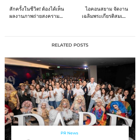
navigation
สักครั้งในชีวิต! ต้องได้เห็น
ไอคอนสยาม จัดงาน
ผลงานภาพถ่ายสงคราม
เฉลิมพระเกียรติสมเด็จ
ของ James Nachtwey
พระบรมราชชนนีพันปี
ช่างภาพสารคดีสงคราม
หลวงสุดยิ่งใหญ่ “แสงแห่ง
และภัยพิบัติระดับโลก ครั้ง
พระบารมี สดุดีพระบรมราช
แรกในไทยและเอเชีย
ชนนีศรีแผ่นดิน”
RELATED POSTS
แปซิฟิก
PR News