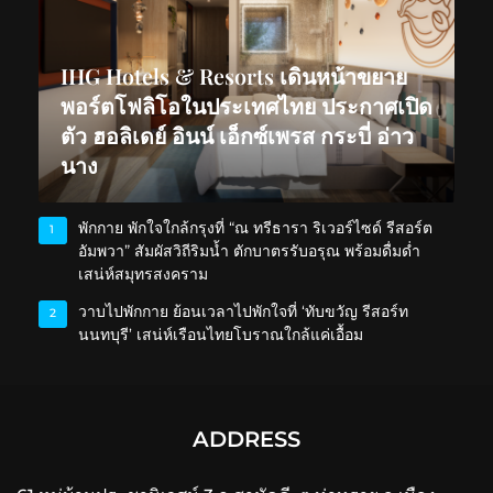
IHG Hotels & Resorts เดินหน้าขยาย
พอร์ตโฟลิโอในประเทศไทย ประกาศเปิด
ตัว ฮอลิเดย์ อินน์ เอ็กซ์เพรส กระบี่ อ่าว
นาง
พักกาย พักใจใกล้กรุงที่ “ณ ทรีธารา ริเวอร์ไซด์ รีสอร์ต
1
อัมพวา” สัมผัสวิถีริมน้ำ ตักบาตรรับอรุณ พร้อมดื่มด่ำ
เสน่ห์สมุทรสงคราม
วาบไปพักกาย ย้อนเวลาไปพักใจที่ ‘ทับขวัญ รีสอร์ท
2
นนทบุรี’ เสน่ห์เรือนไทยโบราณใกล้แค่เอื้อม
ADDRESS