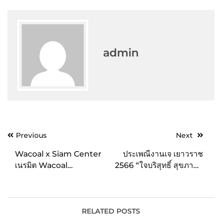
admin
Post
Previous
Next
navigation
Wacoal x Siam Center
ประเพณีงานเจ เยาวราช
เนรมิต Wacoal
2566 “ใจบริสุทธิ์ สุขภาพดี
Freedom Pop-up
มีมงคล” 14–23 ตุลาคม ศก
Store สร้างสีสันและปลุก
นี้
พลังแห่งความหลากหลาย
จากกระแสกางเกงในชาย
RELATED POSTS