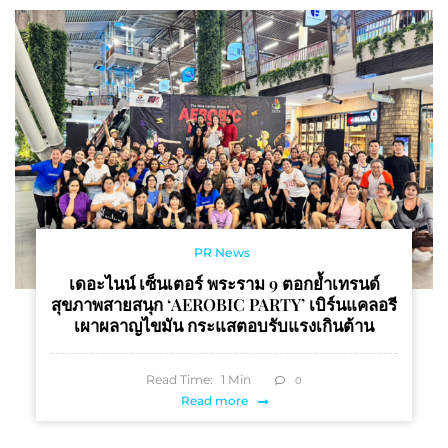
PR News
เดอะไนน์ เซ็นเตอร์ พระราม 9 ตอกย้ำเทรนด์
สุขภาพสายสนุก ‘AEROBIC PARTY’ เบิร์นแคลอรี
เผาผลาญไขมัน กระแสตอบรับแรงเกินต้าน
Read Time:
1
Min
0
Read more