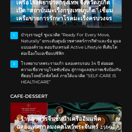
เครือโรงพยาบาลกรุงเทพ จังหวัดภูเก็ต
เปิด “สถาบันมะเร็งกรุงเทพภูเก็ต” เชื่อม
เครือข่ายการรักษาโรคมะเร็งครบวงจร
บำรุงราษฎร์ ชูแนวคิด “Ready For Every Move,
1
Naturally” ยกระดับศูนย์เวชศาสตร์การกีฬาและข้อ ดูแล
แบบองค์รวม ตอบรับเทรนด์ Active Lifestyle ที่เติบโต
ต่อเนื่องในเอเชียแปซิฟิก
โรงพยาบาลพระรามเก้า ฉลองครบรอบ 34 ปี ต่อยอด
2
ความเชี่ยวชาญโรคซับซ้อน สู่การดูแลสุขภาพเชิงป้องกัน
ที่ตอบโจทย์ไลฟ์สไตล์ ภายใต้แนวคิด “SELF-CARE IS
HEALTHCARE”
CAFE-DESSERT
3 ร้านอาหารจีนชั้นนำเครืออิมแพ็ค
ฉลองเทศกาลมงคลไหว้พระจันทร์ 2569