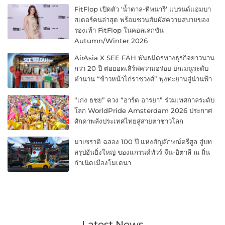
FitFlop เปิดตัว ‘น้ำตาล-ทิพนารี’ แบรนด์แอมบา
สเดอร์คนล่าสุด พร้อมชวนสัมผัสความสบายของ
รองเท้า FitFlop ในคอลเลกชัน
Autumn/Winter 2026
AirAsia X SEE FAH พันธมิตรทางธุรกิจยาวนาน
กว่า 20 ปี ต่อยอดเสิร์ฟความอร่อย ยกเมนูระดับ
ตำนาน “ข้าวหน้าไก่ราชวงศ์” พุ่งทะยานสู่น่านฟ้า
“เก่ง ธชย” ควง “อาร์ต อารยา” ร่วมเทศกาลระดับ
โลก WorldPride Amsterdam 2026 ประกาศ
ศักดาพลังประเทศไทยสู่สายตาชาวโลก
มาเซราติ ฉลอง 100 ปี แห่งสัญลักษณ์ตรีศูล สู่บท
สรุปอันยิ่งใหญ่ ของแกรนด์ทัวร์ จีน-อิตาลี ณ ถิ่น
กำเนิดเมืองโมเดนา
Latest News