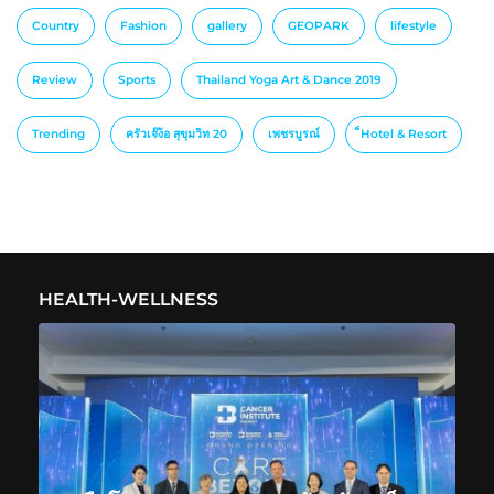
Country
Fashion
gallery
GEOPARK
lifestyle
Review
Sports
Thailand Yoga Art & Dance 2019
Trending
ครัวเจ๊ง้อ สุขุมวิท 20
เพชรบูรณ์
็Hotel & Resort
HEALTH-WELLNESS