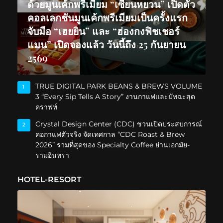
ด้วยมูนเค้กพรีเมียม “เซียนหยวน” เปิดตัว
คอลเลกชันมูนเค้กพรีเมียมเป็นครั้งแรก
จับมือ “เฮยยิน” และ “ฮ่องกงฟิชเชอร์
แมน” เปิดจองแล้ว วันนี้ถึง 25 กันยายน
2569
TRUE DIGITAL PARK BEANS & BREWS VOLUME
1
3 “Every Sip Tells A Story” งานกาแฟและมัทฉะสุด
คราฟท์
Crystal Design Center (CDC) ชวนเปิดประสบการณ์
2
คอกาแฟตัวจริง จัดเทศกาล “CDC Roast & Brew
2026” รวมที่สุดของ Specialty Coffee ย่านเอกมัย-
รามอินทรา
HOTEL-RESORT