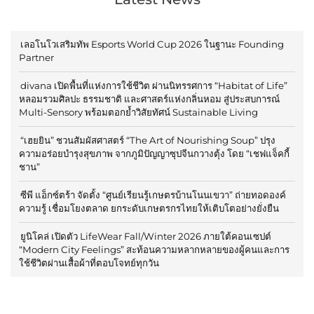
เลอโนโวเสริมทัพ Esports World Cup 2026 ในฐานะ Founding
Partner
divana เปิดพื้นที่แห่งการใช้ชีวิต ผ่านนิทรรศการ “Habitat of Life”
หลอมรวมศิลปะ ธรรมชาติ และศาสตร์แห่งกลิ่นหอม สู่ประสบการณ์
Multi-Sensory พร้อมตอกย้ำวิสัยทัศน์ Sustainable Living
“เฮยยิน” ชวนสัมผัสศาสตร์ “The Art of Nourishing Soup” ปรุง
ความอร่อยบำรุงสุขภาพ จากภูมิปัญญาซุปจีนกวางตุ้ง โดย “เชฟแจ็คกี้
ชาน”
ซีพี แอ็กซ์ตร้า จัดตั้ง “ศูนย์เรียนรู้เกษตรบ้านโนนเขวา” ถ่ายทอดองค์
ความรู้ เชื่อมโยงตลาด ยกระดับเกษตรกรไทยให้เติบโตอย่างยั่งยืน
ยูนิโคล่ เปิดตัว LifeWear Fall/Winter 2026 ภายใต้คอนเซปต์
“Modern City Feelings” สะท้อนความหลากหลายของผู้คนและการ
ใช้ชีวิตผ่านเสื้อผ้าที่ตอบโจทย์ทุกวัน