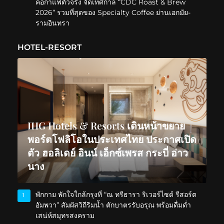
คอกาแฟตัวจริง จัดเทศกาล “CDC Roast & Brew
2026” รวมที่สุดของ Specialty Coffee ย่านเอกมัย-
รามอินทรา
HOTEL-RESORT
IHG Hotels & Resorts เดินหน้าขยาย
พอร์ตโฟลิโอในประเทศไทย ประกาศเปิด
ตัว ฮอลิเดย์ อินน์ เอ็กซ์เพรส กระบี่ อ่าว
นาง
พักกาย พักใจใกล้กรุงที่ “ณ ทรีธารา ริเวอร์ไซด์ รีสอร์ต
1
อัมพวา” สัมผัสวิถีริมน้ำ ตักบาตรรับอรุณ พร้อมดื่มด่ำ
เสน่ห์สมุทรสงคราม