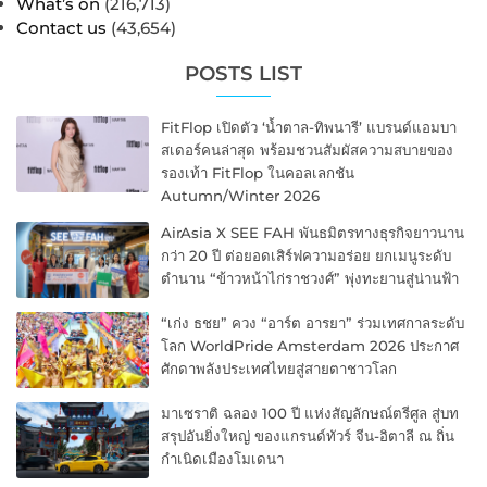
What’s on
(216,713)
Contact us
(43,654)
POSTS LIST
FitFlop เปิดตัว ‘น้ำตาล-ทิพนารี’ แบรนด์แอมบา
สเดอร์คนล่าสุด พร้อมชวนสัมผัสความสบายของ
รองเท้า FitFlop ในคอลเลกชัน
Autumn/Winter 2026
AirAsia X SEE FAH พันธมิตรทางธุรกิจยาวนาน
กว่า 20 ปี ต่อยอดเสิร์ฟความอร่อย ยกเมนูระดับ
ตำนาน “ข้าวหน้าไก่ราชวงศ์” พุ่งทะยานสู่น่านฟ้า
“เก่ง ธชย” ควง “อาร์ต อารยา” ร่วมเทศกาลระดับ
โลก WorldPride Amsterdam 2026 ประกาศ
ศักดาพลังประเทศไทยสู่สายตาชาวโลก
มาเซราติ ฉลอง 100 ปี แห่งสัญลักษณ์ตรีศูล สู่บท
สรุปอันยิ่งใหญ่ ของแกรนด์ทัวร์ จีน-อิตาลี ณ ถิ่น
กำเนิดเมืองโมเดนา