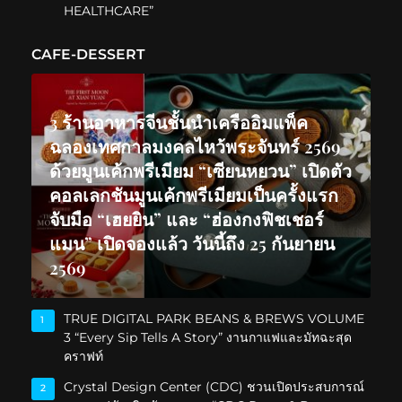
HEALTHCARE”
CAFE-DESSERT
3 ร้านอาหารจีนชั้นนำเครืออิมแพ็ค
ฉลองเทศกาลมงคลไหว้พระจันทร์ 2569
ด้วยมูนเค้กพรีเมียม “เซียนหยวน” เปิดตัว
คอลเลกชันมูนเค้กพรีเมียมเป็นครั้งแรก
จับมือ “เฮยยิน” และ “ฮ่องกงฟิชเชอร์
แมน” เปิดจองแล้ว วันนี้ถึง 25 กันยายน
2569
TRUE DIGITAL PARK BEANS & BREWS VOLUME
1
3 “Every Sip Tells A Story” งานกาแฟและมัทฉะสุด
คราฟท์
Crystal Design Center (CDC) ชวนเปิดประสบการณ์
2