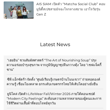
AIS SIAM เปิดตัว “Matcha Social Club” คอม
มูนิตี้สเปซสายมัจฉะใจกลางสยาม เอาใจวัยรุ่น
Gen Z
Latest News
“เฮยยิน” ชวนสัมผัสศาสตร์ “The Art of Nourishing Soup” ปรุง
ความอร่อยบำรุงสุขภาพ จากภูมิปัญญาซุปจีนกวางตุ้ง โดย “เชฟแจ็คกี้
ชาน”
ซีพี แอ็กซ์ตร้า จัดตั้ง “ศูนย์เรียนรู้เกษตรบ้านโนนเขวา” ถ่ายทอดองค์
ความรู้ เชื่อมโยงตลาด ยกระดับเกษตรกรไทยให้เติบโตอย่างยั่งยืน
ยูนิโคล่ เปิดตัว LifeWear Fall/Winter 2026 ภายใต้คอนเซปต์
“Modern City Feelings” สะท้อนความหลากหลายของผู้คนและการ
ใช้ชีวิตผ่านเสื้อผ้าที่ตอบโจทย์ทุกวัน