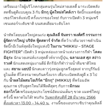
เตรียมเอาใจผู้บริโภคกลุ่มคนรุ่นใหม่สายเฮลตี้ มาระเบิดพลัง
สดชื่นดูดีแบบคูณ 3 กับ
มิกกุ มู้ดใหม่สไตล์เรา
จัดบิ๊กแมตช์สุด
เซอร์ไพรส์แห่งปี ครั้งแรกของไทย! กับการเปิดตัว 3 หนุ่มพรี
เซนเตอร์ระดับชาติ บนสเตเดียมระดับโลก
นำทัพโดยบอสใหญ่คนเก่ง
คุณลิลลี่ จันทรา พงศ์ศรี กรรมการ
ผู้จัดการใหญ่ บริษัท ฟู้ดสตาร์ จำกัด
ที่คว้าเวทีมวยราชดำเนิน
จัดบิ๊กอีเว้นท์สุดยิ่งใหญ่แห่งปี
ในงาน “
MIKKU – STAGE
FIGHTER”
เปิดตัว 3 หนุ่มหล่อแถวหน้าแห่งวงการกีฬา
โคตะ
มิอุระ
นักมวยเสน่ห์แรงสุดคิ้วท์จากญี่ปุ่น,
ฉลามเอส ศุภ สง่าว
รวงศ์
นักแสดงหนุ่มงานดีย์ ดีกรีนักกีฬาว่ายน้ำทีมชาติไทย
และ
สยาม แยปป์
นักเตะดาวรุ่งหนุ่มลูกครึ่งสุดเท่ จากบุรีรัมย์
ยูไนเต็ด ที่โคจรมาพบกันครั้งแรก เพื่อระเบิดพลังดูดี x 3 ไป
กับ
น้ำผลไม้ผสมโยเกิร์ต “มิกกุ”
(MIKKU)
ที่พร้อมอัพ
คุณภาพ ปรับสูตรใหม่ได้ฟีลดีสุดๆ กับการ
มิกนม
ฮอกไกโด
พร้อมคุณประโยชน์อัดแน่นเต็มๆ ขวด แมตช์ใหญ่
ครั้งนี้ พลาดไม่ได้! พบกัน
วันพฤหัสบดีที่
28 มีนาคม 2566
ตั้งแต่เวลา 13.00 – 14.40 น.
งานนี้ขอแอบกระซิบว่าคุณลิลลี่