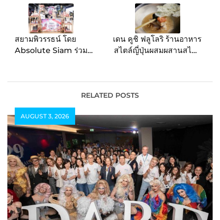
navigation
สยามพิวรรธน์ โดย
เดน คูชิ ฟลูโลริ ร้านอาหาร
Absolute Siam ร่วม
สไตล์ญี่ปุ่นผสมผสานสไตล์
แคมเปญรัฐบาล
ฝรั่งเศส ได้ฤกษ์นำเสนอ
“THAINESS STATION
เมนูใหม่สำหรับ Spring
สินค้าไทย ร่วมใจเพื่อ
Season ในปีนี้แล้ว
ชุมชน”
RELATED POSTS
AUGUST 3, 2026