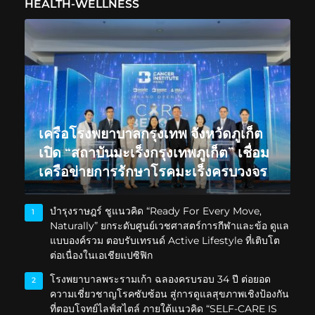
HEALTH-WELLNESS
เครือโรงพยาบาลกรุงเทพ จังหวัดภูเก็ต
เปิด “สถาบันมะเร็งกรุงเทพภูเก็ต” เชื่อม
เครือข่ายการรักษาโรคมะเร็งครบวงจร
บำรุงราษฎร์ ชูแนวคิด “Ready For Every Move,
1
Naturally” ยกระดับศูนย์เวชศาสตร์การกีฬาและข้อ ดูแล
แบบองค์รวม ตอบรับเทรนด์ Active Lifestyle ที่เติบโต
ต่อเนื่องในเอเชียแปซิฟิก
โรงพยาบาลพระรามเก้า ฉลองครบรอบ 34 ปี ต่อยอด
2
ความเชี่ยวชาญโรคซับซ้อน สู่การดูแลสุขภาพเชิงป้องกัน
ที่ตอบโจทย์ไลฟ์สไตล์ ภายใต้แนวคิด “SELF-CARE IS