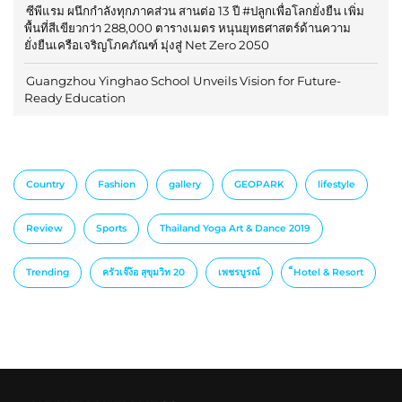
ซีพีแรม ผนึกกำลังทุกภาคส่วน สานต่อ 13 ปี #ปลูกเพื่อโลกยั่งยืน เพิ่ม
พื้นที่สีเขียวกว่า 288,000 ตารางเมตร หนุนยุทธศาสตร์ด้านความ
ยั่งยืนเครือเจริญโภคภัณฑ์ มุ่งสู่ Net Zero 2050
Guangzhou Yinghao School Unveils Vision for Future-
Ready Education
Country
Fashion
gallery
GEOPARK
lifestyle
Review
Sports
Thailand Yoga Art & Dance 2019
Trending
ครัวเจ๊ง้อ สุขุมวิท 20
เพชรบูรณ์
็Hotel & Resort