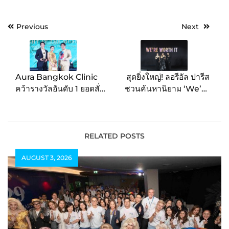
Post
Previous
Next
navigation
Aura Bangkok Clinic
สุดยิ่งใหญ่! ลอรีอัล ปารีส
คว้ารางวัลอันดับ 1 ยอดสั่ง
ชวนค้นหานิยาม ‘We’re
ซื้อ สูงสุดในไทย
Worth It คุณค่าที่เราทุก
คนคู่ควร’ นำทีมโดย ชมพู่-
ณิชา-พีพี-เจมีไนน์ ร่วม
ประกาศจุดยืน พร้อมโชว์
RELATED POSTS
สุดอลังการจากคนดังทั่วฟ้า
AUGUST 3, 2026
เมืองไทย ณ River Park
ICONSIAM