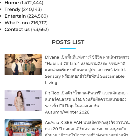
Home
(1,412,444)
Trendy
(240,143)
Entertain
(224,560)
What’s on
(216,717)
Contact us
(43,662)
POSTS LIST
Divana เปิดพื้นที่แห่งการใช้ชีวิต ผ่านนิทรรศการ
“Habitat Of Life” หลอมรวมศิลปะ ธรรมชาติ
และศาสตร์แห่งกลิ่นหอม สู่ประสบการณ์ Multi-
Sensory พร้อมตอกย้ำวิสัยทัศน์ Sustainable
Living
FitFlop เปิดตัว ‘น้ำตาล-ทิพนารี’ แบรนด์แอมบา
สเดอร์คนล่าสุด พร้อมชวนสัมผัสความสบายของ
รองเท้า FitFlop ในคอลเลกชัน
Autumn/Winter 2026
AirAsia X SEE FAH พันธมิตรทางธุรกิจยาวนาน
กว่า 20 ปี ต่อยอดเสิร์ฟความอร่อย ยกเมนูระดับ
ตำนาน “ข้าวหน้าไก่ราชวงศ์” พุ่งทะยานสู่น่านฟ้า