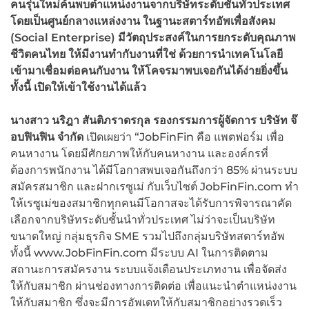
คนรุ่นใหม่ค้นพบตำแหน่งงานจากบริษัทระดับชั้นทั่วประเทศ
โดยเป็นศูนย์กลางแหล่งงาน ในฐานะสตาร์ทอัพเพื่อสังคม
(Social Enterprise)
มีวัตถุประสงค์ในการยกระดับคุณภาพ
ชีวิตคนไทย ให้มีงานทำกับงานที่ใช่ ด้วยการนำเทคโนโลยี
เข้ามาเชื่อมต่อคนกับงาน ให้โคจรมาพบเจอกันได้ง่ายยิ่งขึ้น
ทั้งนี้ เปิดให้เข้าใช้งานได้แล้ว
นางสาว นริฎา สันติภราดรกุล รองกรรมการผู้จัดการ บริษัท จ๊
อบฟินฟิน จำกัด
เปิดเผยว่า “JobFinFin คือ แพตฟอร์ม เพื่อ
คนหางาน โดยมีศักยภาพให้กับคนหางาน และองค์กรที่
ต้องการพนักงาน ได้มีโอกาสพบเจอกันถึงกว่า 85% ผ่านระบบ
สมัครสมาชิก และฝากเรซูเม่ กับเว็บไซต์ JobFinFin.com ทำ
ให้เรซูเม่ของสมาชิกทุกคนมีโอกาสจะได้รับการพิจารณาคัด
เลือกจากบริษัทระดับชั้นนำทั่วประเทศ ไม่ว่าจะเป็นบริษัท
ขนาดใหญ่ กลุ่มธุรกิจ SME รวมไปถึงกลุ่มบริษัทสตาร์ทอัพ
ทั้งนี้ www.JobFinFin.com มีระบบ AI ในการติดตาม
สถานะการสมัครงาน ระบบแจ้งเตือนประเภทงาน เพื่อจัดส่ง
ให้กับสมาชิก ผ่านช่องทางการติดต่อ เพื่อแนะนำตำแหน่งงาน
ให้กับสมาชิก ซึ่งจะมีการอัพเดทให้กับสมาชิกอย่างรวดเร็ว