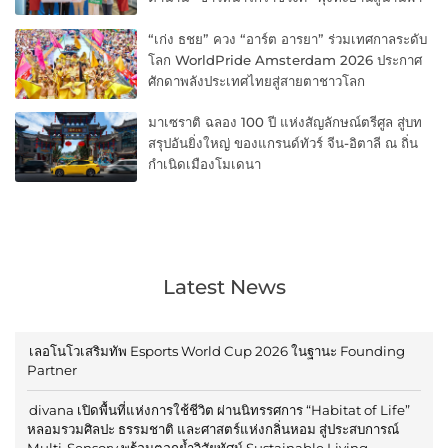
“เก่ง ธชย” ควง “อาร์ต อารยา” ร่วมเทศกาลระดับ
โลก WorldPride Amsterdam 2026 ประกาศ
ศักดาพลังประเทศไทยสู่สายตาชาวโลก
มาเซราติ ฉลอง 100 ปี แห่งสัญลักษณ์ตรีศูล สู่บท
สรุปอันยิ่งใหญ่ ของแกรนด์ทัวร์ จีน-อิตาลี ณ ถิ่น
กำเนิดเมืองโมเดนา
Latest News
เลอโนโวเสริมทัพ Esports World Cup 2026 ในฐานะ Founding
Partner
divana เปิดพื้นที่แห่งการใช้ชีวิต ผ่านนิทรรศการ “Habitat of Life”
หลอมรวมศิลปะ ธรรมชาติ และศาสตร์แห่งกลิ่นหอม สู่ประสบการณ์
Multi-Sensory พร้อมตอกย้ำวิสัยทัศน์ Sustainable Living