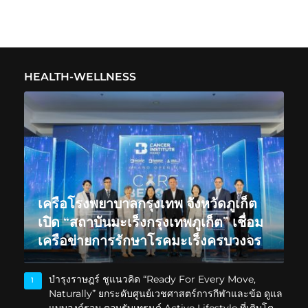
HEALTH-WELLNESS
เครือโรงพยาบาลกรุงเทพ จังหวัดภูเก็ต
เปิด “สถาบันมะเร็งกรุงเทพภูเก็ต” เชื่อม
เครือข่ายการรักษาโรคมะเร็งครบวงจร
บำรุงราษฎร์ ชูแนวคิด “Ready For Every Move,
1
Naturally” ยกระดับศูนย์เวชศาสตร์การกีฬาและข้อ ดูแล
แบบองค์รวม ตอบรับเทรนด์ Active Lifestyle ที่เติบโต