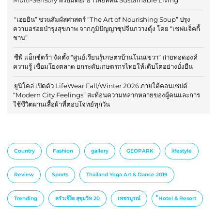
“เฮยยิน” ชวนสัมผัสศาสตร์ “The Art of Nourishing Soup” ปรุง
ความอร่อยบำรุงสุขภาพ จากภูมิปัญญาซุปจีนกวางตุ้ง โดย “เชฟแจ็คกี้
ชาน”
ซีพี แอ็กซ์ตร้า จัดตั้ง “ศูนย์เรียนรู้เกษตรบ้านโนนเขวา” ถ่ายทอดองค์
ความรู้ เชื่อมโยงตลาด ยกระดับเกษตรกรไทยให้เติบโตอย่างยั่งยืน
ยูนิโคล่ เปิดตัว LifeWear Fall/Winter 2026 ภายใต้คอนเซปต์
“Modern City Feelings” สะท้อนความหลากหลายของผู้คนและการ
ใช้ชีวิตผ่านเสื้อผ้าที่ตอบโจทย์ทุกวัน
Country
Fashion
gallery
GEOPARK
lifestyle
Review
Sports
Thailand Yoga Art & Dance 2019
Trending
ครัวเจ๊ง้อ สุขุมวิท 20
เพชรบูรณ์
็Hotel & Resort