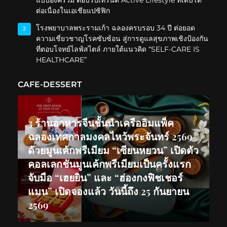
ต่อเนื่องในเอเชียแปซิฟิก
โรงพยาบาลพระรามเก้า ฉลองครบรอบ 34 ปี ต่อยอด
2
ความเชี่ยวชาญโรคซับซ้อน สู่การดูแลสุขภาพเชิงป้องกัน
ที่ตอบโจทย์ไลฟ์สไตล์ ภายใต้แนวคิด “SELF-CARE IS
HEALTHCARE”
CAFE-DESSERT
3 ร้านอาหารจีนชั้นนำเครืออิมแพ็ค
ฉลองเทศกาลมงคลไหว้พระจันทร์ 2569
ด้วยมูนเค้กพรีเมียม “เซียนหยวน” เปิดตัว
คอลเลกชันมูนเค้กพรีเมียมเป็นครั้งแรก
จับมือ “เฮยยิน” และ “ฮ่องกงฟิชเชอร์
แมน” เปิดจองแล้ว วันนี้ถึง 25 กันยายน
2569