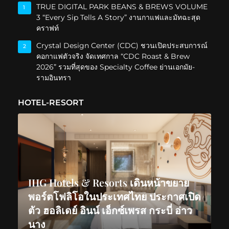
TRUE DIGITAL PARK BEANS & BREWS VOLUME
1
3 “Every Sip Tells A Story” งานกาแฟและมัทฉะสุด
คราฟท์
Crystal Design Center (CDC) ชวนเปิดประสบการณ์
2
คอกาแฟตัวจริง จัดเทศกาล “CDC Roast & Brew
2026” รวมที่สุดของ Specialty Coffee ย่านเอกมัย-
รามอินทรา
HOTEL-RESORT
IHG Hotels & Resorts เดินหน้าขยาย
พอร์ตโฟลิโอในประเทศไทย ประกาศเปิด
ตัว ฮอลิเดย์ อินน์ เอ็กซ์เพรส กระบี่ อ่าว
นาง