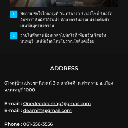
พักกาย พักใจใกล้กรุงที่ “ณ ทรีธารา ริเวอร์ไซด์ รีสอร์ต
1
อัมพวา” สัมผัสวิถีริมน้ำ ตักบาตรรับอรุณ พร้อมดื่มด่ำ
เสน่ห์สมุทรสงคราม
วาบไปพักกาย ย้อนเวลาไปพักใจที่ ‘ทับขวัญ รีสอร์ท
2
นนทบุรี’ เสน่ห์เรือนไทยโบราณใกล้แค่เอื้อม
ADDRESS
61 หมู่บ้านประชานิเวศน์ 3 ถ.สามัคคี ต.ท่าทราย อ.เมือง
จ.นนทบุรี 1000
E-mail :
Onedeedeemag@gmail.com
E-mail :
dearnitt@gmail.com
Phone
: 061-356-3556