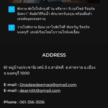
พักกาย พักใจใกล้กรุงที่ “ณ ทรีธารา ริเวอร์ไซด์ รีสอร์ต
1
อัมพวา” สัมผัสวิถีริมน้ำ ตักบาตรรับอรุณ พร้อมดื่มด่ำ
เสน่ห์สมุทรสงคราม
วาบไปพักกาย ย้อนเวลาไปพักใจที่ ‘ทับขวัญ รีสอร์ท
2
นนทบุรี’ เสน่ห์เรือนไทยโบราณใกล้แค่เอื้อม
ADDRESS
61 หมู่บ้านประชานิเวศน์ 3 ถ.สามัคคี ต.ท่าทราย อ.เมือง
จ.นนทบุรี 1000
E-mail :
Onedeedeemag@gmail.com
E-mail :
dearnitt@gmail.com
Phone
: 061-356-3556