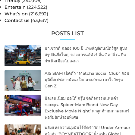
Trendy
(240,106)
Entertain
(224,522)
What’s on
(216,692)
Contact us
(43,637)
POSTS LIST
มาเซราติ ฉลอง 100 ปี แห่งสัญลักษณ์ตรีศูล สู่บท
สรุปอันยิ่งใหญ่ ของแกรนด์ทัวร์ จีน-อิตาลี ณ ถิ่น
กำเนิดเมืองโมเดนา
AIS SIAM เปิดตัว “Matcha Social Club” คอม
มูนิตี้สเปซสายมัจฉะใจกลางสยาม เอาใจวัยรุ่น
Gen Z
มิลเลนเนียม ออโต้ กรุ๊ป จัดกิจกรรมแทนคำ
ขอบคุณ ‘Spider-Man: Brand New Day
Exclusive Movie Night’ พาลูกค้าชมภาพยนตร์
ฟอร์มยักษ์รอบพิเศษ
พลังแห่งความมุ่งมั่นไร้ขีดจำกัด! Under Armour
คว้าตัว ‘BOYNEXTDOOR’ นั่งแท่น Global