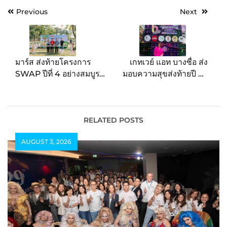
Post
Previous
Next
navigation
มาร์ส ส่งท้ายโครงการ
เกทเวย์ แอท บางซื่อ ส่ง
SWAP ปีที่ 4 อย่างสมบูรณ์
มอบความสุขส่งท้ายปี จัด
แบบ ด้วยการเปิดตัวสวน
กิจกรรมฉลองครบรอบ 6 ปี
สุนัขแห่งใหม่ในจังหวัด
และ The Season of
เชียงใหม่
Happiness 2025 กับ
แคมเปญ “HAPPINESS
RELATED POSTS
TO BETTER FUTURE”
AUGUST 3, 2026