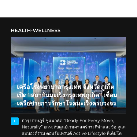
HEALTH-WELLNESS
เครือโรงพยาบาลกรุงเทพ จังหวัดภูเก็ต
เปิด “สถาบันมะเร็งกรุงเทพภูเก็ต” เชื่อม
เครือข่ายการรักษาโรคมะเร็งครบวงจร
บำรุงราษฎร์ ชูแนวคิด “Ready For Every Move,
1
Naturally” ยกระดับศูนย์เวชศาสตร์การกีฬาและข้อ ดูแล
แบบองค์รวม ตอบรับเทรนด์ Active Lifestyle ที่เติบโต