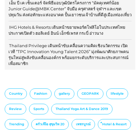
เอ็ม บี เค เซ็นเตอร์ จัดพิธีมอบวุฒิบัตรโครงการ “มัคคุเทศก์น้อย
Junior Guide@MBK Center” จับมือ ครุศาสตร์ จุฬาฯ และเขต
ปทุมวัน ส่งต่อทักษะแห่งอนาคต ปั้นเยาวชนเจ้าบ้านที่ดีสู่เมืองท่องเที่ยว
IHG Hotels & Resorts เดินหน้าขยายพอร์ตโฟลิโอในประเทศไทย
ประกาศเปิดตัว ฮอลิเดย์ อินน์ เอ็กซ์เพรส กระบี่ อ่าวนาง
Thailand Privilege เดินหน้าขับเคลื่อนความคิดเชิงนวัตกรรม เปิด
เวที “TPC Innovation Young Talent 2026” มุ่งพัฒนาศักยภาพคน
รุ่นใหม่สู่พลังขับเคลื่อนองค์กร พร้อมยกระดับบริการและประสบการณ์
เพื่อสมาชิก
Country
Fashion
gallery
GEOPARK
lifestyle
Review
Sports
Thailand Yoga Art & Dance 2019
Trending
ครัวเจ๊ง้อ สุขุมวิท 20
เพชรบูรณ์
็Hotel & Resort