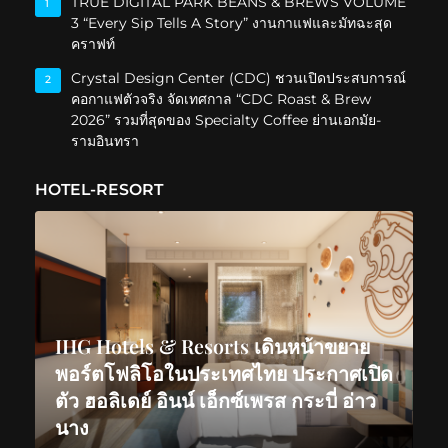
TRUE DIGITAL PARK BEANS & BREWS VOLUME
1
3 “Every Sip Tells A Story” งานกาแฟและมัทฉะสุด
คราฟท์
Crystal Design Center (CDC) ชวนเปิดประสบการณ์
2
คอกาแฟตัวจริง จัดเทศกาล “CDC Roast & Brew
2026” รวมที่สุดของ Specialty Coffee ย่านเอกมัย-
รามอินทรา
HOTEL-RESORT
IHG Hotels & Resorts เดินหน้าขยาย
พอร์ตโฟลิโอในประเทศไทย ประกาศเปิด
ตัว ฮอลิเดย์ อินน์ เอ็กซ์เพรส กระบี่ อ่าว
นาง