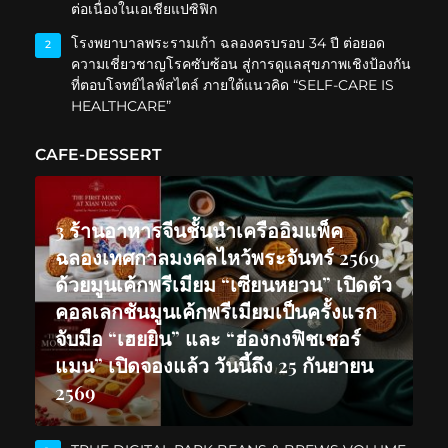
ต่อเนื่องในเอเชียแปซิฟิก
โรงพยาบาลพระรามเก้า ฉลองครบรอบ 34 ปี ต่อยอด
2
ความเชี่ยวชาญโรคซับซ้อน สู่การดูแลสุขภาพเชิงป้องกัน
ที่ตอบโจทย์ไลฟ์สไตล์ ภายใต้แนวคิด “SELF-CARE IS
HEALTHCARE”
CAFE-DESSERT
3 ร้านอาหารจีนชั้นนำเครืออิมแพ็ค
ฉลองเทศกาลมงคลไหว้พระจันทร์ 2569
ด้วยมูนเค้กพรีเมียม “เซียนหยวน” เปิดตัว
คอลเลกชันมูนเค้กพรีเมียมเป็นครั้งแรก
จับมือ “เฮยยิน” และ “ฮ่องกงฟิชเชอร์
แมน” เปิดจองแล้ว วันนี้ถึง 25 กันยายน
2569