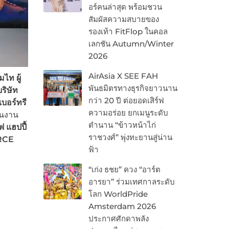
อร์คนล่าสุด พร้อมชวน
สัมผัสความสบายของ
รองเท้า FitFlop ในคอล
เลกชัน Autumn/Winter
2026
AirAsia X SEE FAH
ไท ผู้
พันธมิตรทางธุรกิจยาวนาน
ริษัท
กว่า 20 ปี ต่อยอดเสิร์ฟ
บอร์ทรี
ความอร่อย ยกเมนูระดับ
ในงาน
ตำนาน “ข้าวหน้าไก่
 แฮปปี้
ราชวงศ์” พุ่งทะยานสู่น่าน
RCE
ฟ้า
“เก่ง ธชย” ควง “อาร์ต
อารยา” ร่วมเทศกาลระดับ
โลก WorldPride
Amsterdam 2026
ประกาศศักดาพลัง