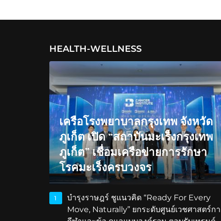
HEALTH-WELLNESS
เครือโรงพยาบาลกรุงเทพ จังหวัด
ภูเก็ต เปิด “สถาบันมะเร็งกรุงเทพ
ภูเก็ต” เชื่อมเครือข่ายการรักษา
โรคมะเร็งครบวงจร
บำรุงราษฎร์ ชูแนวคิด “Ready For Every
1
Move, Naturally” ยกระดับศูนย์เวชศาสตร์กา