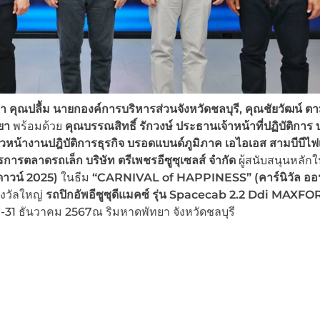
ยา คุณปลื้ม นายกองค์การบริหารส่วนจังหวัดชลบุรี, คุณชัยวัฒน์ ตาม
ทยา
พร้อมด้วย
คุณบรรณสิทธิ์ รักวงษ์ ประธานเจ้าหน้าที่ปฏิบัติการ บ
วหน้างานปฎิบัติการธุรกิจ บรอดแบนด์ภูมิภาค เอไอเอส สามบีบีไฟเ
การตลาดรถเล็ก บริษัท ตรีเพชรอีซูซุเซลส์ จำกัด
ผู้สนับสนุนหลัก
าวน์ 2025)
ในธีม
“
CARNIVAL of HAPPINESS” (คาร์นิวัล ออฟ
งวัลใหญ่
รถปิกอัพอีซูซุดีแมคซ์ รุ่น
Spacecab 2.2 Ddi MAXFO
29-31 ธันวาคม 2567ณ ริมหาดพัทยา จังหวัดชลบุรี