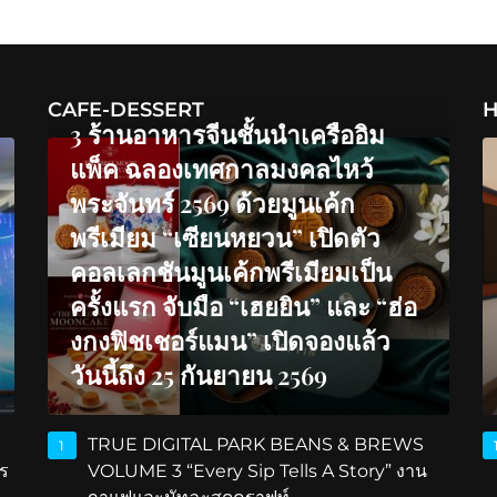
CAFE-DESSERT
H
3 ร้านอาหารจีนชั้นนำเครืออิม
แพ็ค ฉลองเทศกาลมงคลไหว้
พระจันทร์ 2569 ด้วยมูนเค้ก
พรีเมียม “เซียนหยวน” เปิดตัว
คอลเลกชันมูนเค้กพรีเมียมเป็น
ครั้งแรก จับมือ “เฮยยิน” และ “ฮ่อ
งกงฟิชเชอร์แมน” เปิดจองแล้ว
วันนี้ถึง 25 กันยายน 2569
TRUE DIGITAL PARK BEANS & BREWS
1
ร
VOLUME 3 “Every Sip Tells A Story” งาน