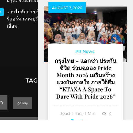
อรุณ พร้อมดื่มด่ำเสน่ห์สมุทรสงคราม
AUGUST 3, 2026
วาบไปพักกาย ย้อนเวลาไปพักใจที่ ‘ทับขวัญ
2
รีสอร์ท นนทบุรี’ เสน่ห์เรือนไทยโบราณใกล้แค่
เอื้อม
PR News
กรุงไทย – แอกซ่า ประกัน
ชีวิต ร่วมฉลอง Pride
Month 2026 เสริมสร้าง
TAGS
แรงบันดาลใจ ภายใต้ธีม
“KTAXA A Space To
Dare With Pride 2026”
lifestyle
n
gallery
GEOPARK
Read Time:
1
Min
0
Trending
Read more
Thailand Yoga Art & Dance 2019