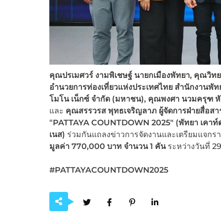
คุณปรเมศวร์ งามพิเชษฐ์ นายกเมืองพัทยา
, คุณวิท
อำนวยการท่องเที่ยวแห่งประเทศไทย สำนักงานพั
โมโน เน็กซ์ จำกัด (มหาชน)
, คุณพงศา นวมครุฑ หั
และ
คุณสรรวรส พุทธเจริญลาภ ผู้จัดการฝ่ายสื่อสาร
“
PATTAYA COUNTDOWN 2025″ (พัทยา เคาท์ด
เนส)
ร่วมกันแถลงข่าวการจัดงานและเตรียมแจกรา
มูลค่า 770,000 บาท จำนวน 1 คัน
ระหว่างวันที่ 
#
PATTAYACOUNTDOWN202
5