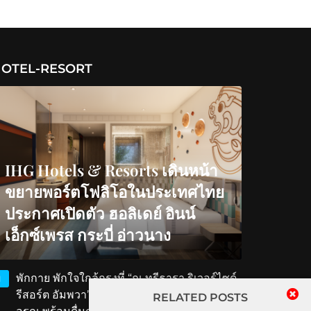
OTEL-RESORT
IHG Hotels & Resorts เดินหน้า
ขยายพอร์ตโฟลิโอในประเทศไทย
ประกาศเปิดตัว ฮอลิเดย์ อินน์
เอ็กซ์เพรส กระบี่ อ่าวนาง
พักกาย พักใจใกล้กรุงที่ “ณ ทรีธารา ริเวอร์ไซด์
1
รีสอร์ต อัมพวา” สัมผัสวิถีริมน้ำ ตักบาตรรับ
RELATED POSTS