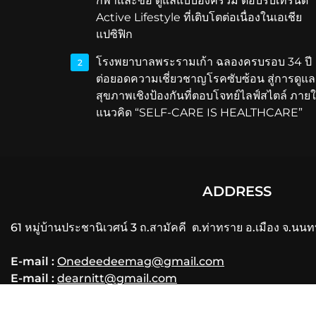
กีฬาและข้อ ดูแลแบบองค์รวม ตอบรับเทรนด์
Active Lifestyle ที่เติบโตต่อเนื่องในเอเชีย
แปซิฟิก
โรงพยาบาลพระรามเก้า ฉลองครบรอบ 34 ปี
2
ต่อยอดความเชี่ยวชาญโรคซับซ้อน สู่การดูแล
สุขภาพเชิงป้องกันที่ตอบโจทย์ไลฟ์สไตล์ ภายใ
แนวคิด “SELF-CARE IS HEALTHCARE”
ADDRESS
61 หมู่บ้านประชานิเวศน์ 3 ถ.สามัคคี ต.ท่าทราย อ.เมือง จ.นนท
E-mail :
Onedeedeemag@gmail.com
E-mail :
dearnitt@gmail.com
Phone
: 061-356-3556