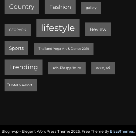
Country
Fashion
gallery
lifestyle
Review
GEOPARK
Sports
Thailand Yoga Art & Dance 2019
Trending
ครัวเจ๊ง้อ สุขุมวิท 20
เพชรบูรณ์
็Hotel & Resort
Bloginwp - Elegent WordPress Theme 2026. Free Theme By
BlazeThemes
.