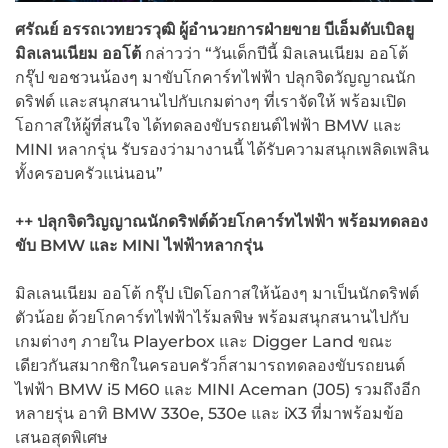
ศรัณย์ อรรถเวทยวรวุฒิ ผู้อำนวยการฝ่ายขาย บีเอ็มดับเบิลยู
มิลเลนเนียม ออโต้
กล่าวว่า “วันเด็กปีนี้ มิลเลนเนียม ออโต้
กรุ๊ป ขอชวนน้องๆ มาขับโกคาร์ทไฟฟ้า ปลุกจิดวัญญาณนัก
ดริฟต์ และสนุกสนานไปกับเกมต่างๆ ที่เราจัดให้ พร้อมเปิด
โอกาสให้ผู้ที่สนใจ ได้ทดลองขับรถยนต์ไฟฟ้า BMW และ
MINI หลากรุ่น รับรองว่ามางานนี้ ได้รับความสนุกเพลิดเพลิน
ทั้งครอบครัวแน่นอน”
++ ปลุกจิดวิญญาณนักดริฟต์ด้วยโกคาร์ทไฟฟ้า พร้อมทดลอง
ขับ
BMW และ MINI ไฟฟ้าหลากรุ่น
มิลเลนเนียม ออโต้ กรุ๊ป เปิดโอกาสให้น้องๆ มาเป็นนักดริฟต์
ตัวน้อย ด้วยโกคาร์ทไฟฟ้าไร้มลพิษ พร้อมสนุกสนานไปกับ
เกมต่างๆ ภายใน Playerbox และ Digger Land ขณะ
เดียวกันสมากชิกในครอบครัวก็สามารถทดลองขับรถยนต์
ไฟฟ้า BMW i5 M60 และ MINI Aceman (J05) รวมถึงอีก
หลายรุ่น อาทิ BMW 330e, 530e และ iX3 ที่มาพร้อมข้อ
เสนอสุดพิเศษ