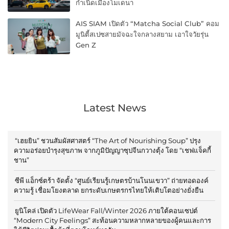
กำเนิดเมืองโมเดนา
AIS SIAM เปิดตัว “Matcha Social Club” คอม
มูนิตี้สเปซสายมัจฉะใจกลางสยาม เอาใจวัยรุ่น
Gen Z
Latest News
“เฮยยิน” ชวนสัมผัสศาสตร์ “The Art of Nourishing Soup” ปรุง
ความอร่อยบำรุงสุขภาพ จากภูมิปัญญาซุปจีนกวางตุ้ง โดย “เชฟแจ็คกี้
ชาน”
ซีพี แอ็กซ์ตร้า จัดตั้ง “ศูนย์เรียนรู้เกษตรบ้านโนนเขวา” ถ่ายทอดองค์
ความรู้ เชื่อมโยงตลาด ยกระดับเกษตรกรไทยให้เติบโตอย่างยั่งยืน
ยูนิโคล่ เปิดตัว LifeWear Fall/Winter 2026 ภายใต้คอนเซปต์
“Modern City Feelings” สะท้อนความหลากหลายของผู้คนและการ