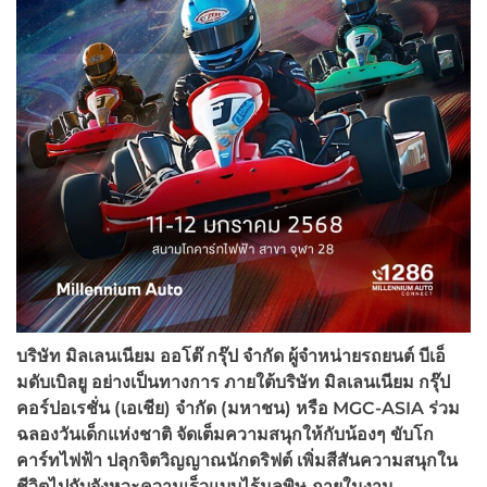
บริษัท มิลเลนเนียม ออโต๊ กรุ๊ป จำกัด ผู้จำหน่ายรถยนต์ บีเอ็
มดับเบิลยู อย่างเป็นทางการ ภายใต้บริษัท มิลเลนเนียม กรุ๊ป
คอร์ปอเรชั่น (เอเชีย) จำกัด (มหาชน) หรือ
MGC-ASIA ร่วม
ฉลองวันเด็กแห่งชาติ จัดเต็มความสนุกให้กับน้องๆ ขับโก
คาร์ทไฟฟ้า ปลุกจิตวิญญาณนักดริฟต์ เพิ่มสีสันความสนุกใน
ชีวิตไปกับจังหวะความเร็วแบบไร้มลพิษ ภายในงาน