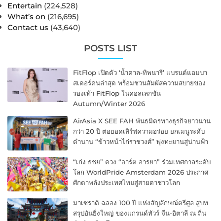
Entertain
(224,528)
What’s on
(216,695)
Contact us
(43,640)
POSTS LIST
FitFlop เปิดตัว ‘น้ำตาล-ทิพนารี’ แบรนด์แอมบา
สเดอร์คนล่าสุด พร้อมชวนสัมผัสความสบายของ
รองเท้า FitFlop ในคอลเลกชัน
Autumn/Winter 2026
AirAsia X SEE FAH พันธมิตรทางธุรกิจยาวนาน
กว่า 20 ปี ต่อยอดเสิร์ฟความอร่อย ยกเมนูระดับ
ตำนาน “ข้าวหน้าไก่ราชวงศ์” พุ่งทะยานสู่น่านฟ้า
“เก่ง ธชย” ควง “อาร์ต อารยา” ร่วมเทศกาลระดับ
โลก WorldPride Amsterdam 2026 ประกาศ
ศักดาพลังประเทศไทยสู่สายตาชาวโลก
มาเซราติ ฉลอง 100 ปี แห่งสัญลักษณ์ตรีศูล สู่บท
สรุปอันยิ่งใหญ่ ของแกรนด์ทัวร์ จีน-อิตาลี ณ ถิ่น