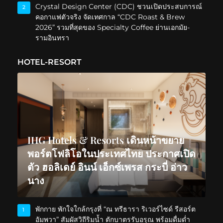
Crystal Design Center (CDC) ชวนเปิดประสบการณ์
2
คอกาแฟตัวจริง จัดเทศกาล “CDC Roast & Brew
2026” รวมที่สุดของ Specialty Coffee ย่านเอกมัย-
รามอินทรา
HOTEL-RESORT
IHG Hotels & Resorts เดินหน้าขยาย
พอร์ตโฟลิโอในประเทศไทย ประกาศเปิด
ตัว ฮอลิเดย์ อินน์ เอ็กซ์เพรส กระบี่ อ่าว
นาง
พักกาย พักใจใกล้กรุงที่ “ณ ทรีธารา ริเวอร์ไซด์ รีสอร์ต
1
อัมพวา” สัมผัสวิถีริมน้ำ ตักบาตรรับอรุณ พร้อมดื่มด่ำ