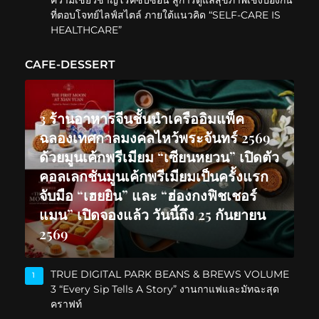
ความเชี่ยวชาญโรคซับซ้อน สู่การดูแลสุขภาพเชิงป้องกัน
ที่ตอบโจทย์ไลฟ์สไตล์ ภายใต้แนวคิด “SELF-CARE IS
HEALTHCARE”
CAFE-DESSERT
3 ร้านอาหารจีนชั้นนำเครืออิมแพ็ค
ฉลองเทศกาลมงคลไหว้พระจันทร์ 2569
ด้วยมูนเค้กพรีเมียม “เซียนหยวน” เปิดตัว
คอลเลกชันมูนเค้กพรีเมียมเป็นครั้งแรก
จับมือ “เฮยยิน” และ “ฮ่องกงฟิชเชอร์
แมน” เปิดจองแล้ว วันนี้ถึง 25 กันยายน
2569
TRUE DIGITAL PARK BEANS & BREWS VOLUME
1
3 “Every Sip Tells A Story” งานกาแฟและมัทฉะสุด
คราฟท์