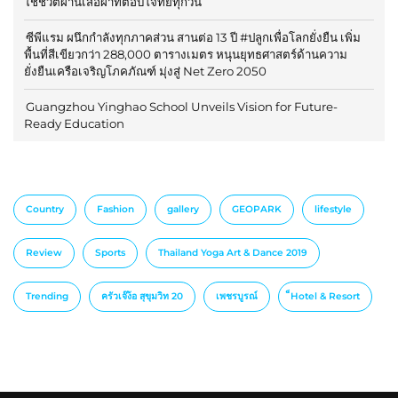
ใช้ชีวิตผ่านเสื้อผ้าที่ตอบโจทย์ทุกวัน
ซีพีแรม ผนึกกำลังทุกภาคส่วน สานต่อ 13 ปี #ปลูกเพื่อโลกยั่งยืน เพิ่ม
พื้นที่สีเขียวกว่า 288,000 ตารางเมตร หนุนยุทธศาสตร์ด้านความ
ยั่งยืนเครือเจริญโภคภัณฑ์ มุ่งสู่ Net Zero 2050
Guangzhou Yinghao School Unveils Vision for Future-
Ready Education
Country
Fashion
gallery
GEOPARK
lifestyle
Review
Sports
Thailand Yoga Art & Dance 2019
Trending
ครัวเจ๊ง้อ สุขุมวิท 20
เพชรบูรณ์
็Hotel & Resort