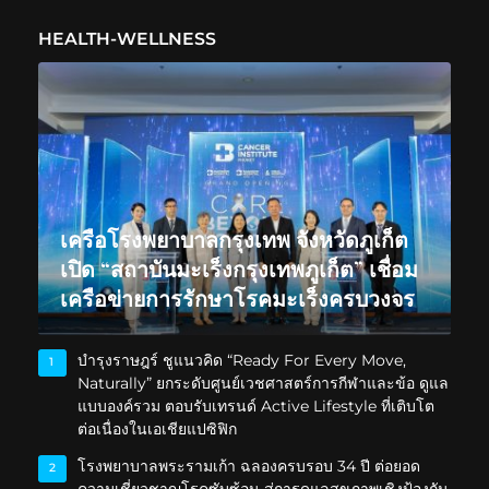
HEALTH-WELLNESS
เครือโรงพยาบาลกรุงเทพ จังหวัดภูเก็ต
เปิด “สถาบันมะเร็งกรุงเทพภูเก็ต” เชื่อม
เครือข่ายการรักษาโรคมะเร็งครบวงจร
บำรุงราษฎร์ ชูแนวคิด “Ready For Every Move,
1
Naturally” ยกระดับศูนย์เวชศาสตร์การกีฬาและข้อ ดูแล
แบบองค์รวม ตอบรับเทรนด์ Active Lifestyle ที่เติบโต
ต่อเนื่องในเอเชียแปซิฟิก
โรงพยาบาลพระรามเก้า ฉลองครบรอบ 34 ปี ต่อยอด
2