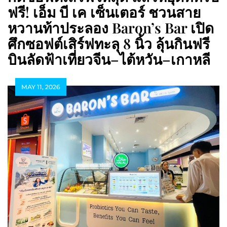
ฟรี! เอ็ม บี เค เซ็นเตอร์ ชวนสาย
หวานท้าประลอง Baron’s Bar เปิด
ศึกซอฟต์เสิร์ฟทะลุ 8 นิ้ว ลุ้นกินฟรี
บินลัดฟ้าเที่ยวจีน–ไต้หวัน–เกาหลี
MAY 11, 2026