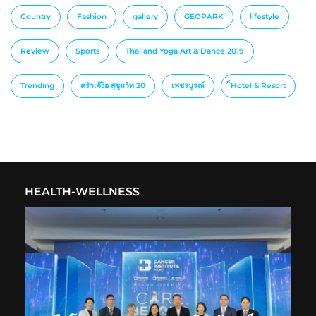
Country
Fashion
gallery
GEOPARK
lifestyle
Review
Sports
Thailand Yoga Art & Dance 2019
Trending
ครัวเจ๊ง้อ สุขุมวิท 20
เพชรบูรณ์
็Hotel & Resort
HEALTH-WELLNESS