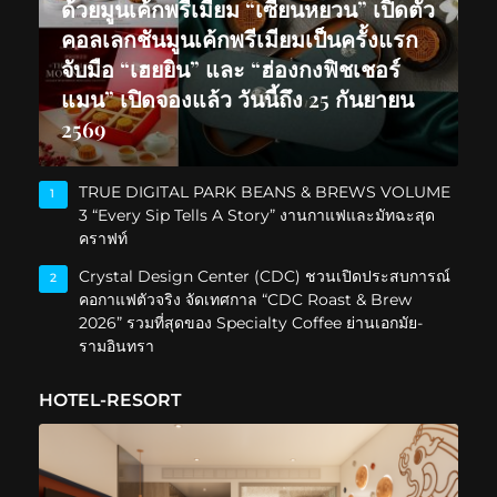
ด้วยมูนเค้กพรีเมียม “เซียนหยวน” เปิดตัว
คอลเลกชันมูนเค้กพรีเมียมเป็นครั้งแรก
จับมือ “เฮยยิน” และ “ฮ่องกงฟิชเชอร์
แมน” เปิดจองแล้ว วันนี้ถึง 25 กันยายน
2569
TRUE DIGITAL PARK BEANS & BREWS VOLUME
1
3 “Every Sip Tells A Story” งานกาแฟและมัทฉะสุด
คราฟท์
Crystal Design Center (CDC) ชวนเปิดประสบการณ์
2
คอกาแฟตัวจริง จัดเทศกาล “CDC Roast & Brew
2026” รวมที่สุดของ Specialty Coffee ย่านเอกมัย-
รามอินทรา
HOTEL-RESORT