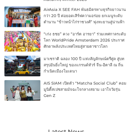
AirAsia X SEE FAH พันธมิตรทางธุรกิจยาวนาน
กว่า 20 ปี ต่อยอดเสิร์ฟความอร่อย ยกเมนูระดับ
ตำนาน “ข้าวหน้าไก่ราชวงศ์” พุ่งทะยานสู่น่านฟ้า
“เก่ง ธชย” ควง “อาร์ต อารยา” ร่วมเทศกาลระดับ
โลก WorldPride Amsterdam 2026 ประกาศ
ศักดาพลังประเทศไทยสู่สายตาชาวโลก
มาเซราติ ฉลอง 100 ปี แห่งสัญลักษณ์ตรีศูล สู่บท
สรุปอันยิ่งใหญ่ ของแกรนด์ทัวร์ จีน-อิตาลี ณ ถิ่น
กำเนิดเมืองโมเดนา
AIS SIAM เปิดตัว “Matcha Social Club” คอม
มูนิตี้สเปซสายมัจฉะใจกลางสยาม เอาใจวัยรุ่น
Gen Z
Latest News