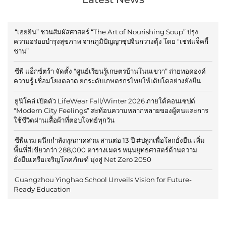
“เฮยยิน” ชวนสัมผัสศาสตร์ “The Art of Nourishing Soup” ปรุง
ความอร่อยบำรุงสุขภาพ จากภูมิปัญญาซุปจีนกวางตุ้ง โดย “เชฟแจ็คกี้
ชาน”
ซีพี แอ็กซ์ตร้า จัดตั้ง “ศูนย์เรียนรู้เกษตรบ้านโนนเขวา” ถ่ายทอดองค์
ความรู้ เชื่อมโยงตลาด ยกระดับเกษตรกรไทยให้เติบโตอย่างยั่งยืน
ยูนิโคล่ เปิดตัว LifeWear Fall/Winter 2026 ภายใต้คอนเซปต์
“Modern City Feelings” สะท้อนความหลากหลายของผู้คนและการ
ใช้ชีวิตผ่านเสื้อผ้าที่ตอบโจทย์ทุกวัน
ซีพีแรม ผนึกกำลังทุกภาคส่วน สานต่อ 13 ปี #ปลูกเพื่อโลกยั่งยืน เพิ่ม
พื้นที่สีเขียวกว่า 288,000 ตารางเมตร หนุนยุทธศาสตร์ด้านความ
ยั่งยืนเครือเจริญโภคภัณฑ์ มุ่งสู่ Net Zero 2050
Guangzhou Yinghao School Unveils Vision for Future-
Ready Education