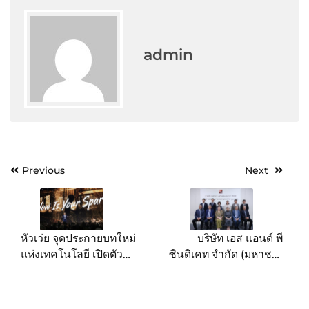
admin
Post
Previous
Next
navigation
หัวเว่ย จุดประกายบทใหม่
บริษัท เอส แอนด์ พี
แห่งเทคโนโลยี เปิดตัว
ซินดิเคท จํากัด (มหาชน)
หลากนวัตกรรมแห่ง
จัดประชมสามัญผู้ถือห้น
อนาคต ที่ประเทศไทย สร้าง
ประจําปี 2569 ณ เอส
ประวัติศาสตร์ภายใต้
แอนด์ พี่ ฮอลล์ สขมวิท 26