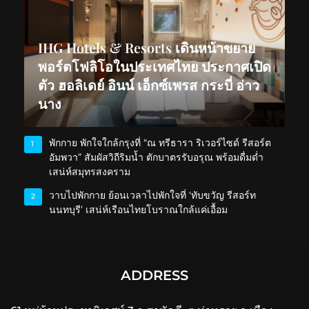
IHG Hotels & Resorts เดินหน้าขยาย
พอร์ตโฟลิโอในประเทศไทย ประกาศเปิด
ตัว ฮอลิเดย์ อินน์ เอ็กซ์เพรส กระบี่ อ่าว
นาง
พักกาย พักใจใกล้กรุงที่ “ณ ทรีธารา ริเวอร์ไซด์ รีสอร์ต
1
อัมพวา” สัมผัสวิถีริมน้ำ ตักบาตรรับอรุณ พร้อมดื่มด่ำ
เสน่ห์สมุทรสงคราม
วาบไปพักกาย ย้อนเวลาไปพักใจที่ ‘ทับขวัญ รีสอร์ท
2
นนทบุรี’ เสน่ห์เรือนไทยโบราณใกล้แค่เอื้อม
ADDRESS