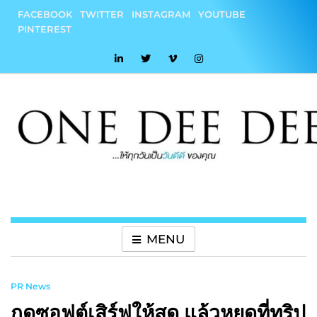
Skip
FACEBOOK
TWITTER
INSTAGRAM
YOUTUBE
to
PINTEREST
content
onedeedee
ให้ทุกวันเป็น "วันดีดี" ของคุณ
MENU
PR News
กดซอฟต์เสิร์ฟให้สุด แล้วหยุดที่ทริป