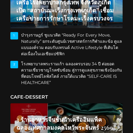
เครือโรงพยาบาลกรุงเทพ จังหวัดภูเก็ต
เปิด “สถาบันมะเร็งกรุงเทพภูเก็ต” เชื่อม
เครือข่ายการรักษาโรคมะเร็งครบวงจร
บำรุงราษฎร์ ชูแนวคิด “Ready For Every Move,
1
Naturally” ยกระดับศูนย์เวชศาสตร์การกีฬาและข้อ ดูแล
แบบองค์รวม ตอบรับเทรนด์ Active Lifestyle ที่เติบโต
ต่อเนื่องในเอเชียแปซิฟิก
โรงพยาบาลพระรามเก้า ฉลองครบรอบ 34 ปี ต่อยอด
2
ความเชี่ยวชาญโรคซับซ้อน สู่การดูแลสุขภาพเชิงป้องกัน
ที่ตอบโจทย์ไลฟ์สไตล์ ภายใต้แนวคิด “SELF-CARE IS
HEALTHCARE”
CAFE-DESSERT
3 ร้านอาหารจีนชั้นนำเครืออิมแพ็ค
ฉลองเทศกาลมงคลไหว้พระจันทร์ 2569