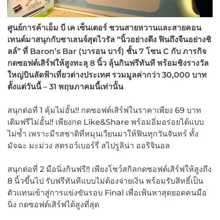
ศูนย์การค้าเอ็ม บี เค เซ็นเตอร์ ชวนสายหวานและสายคอน
เทนต์มาสนุกกับชาเลนจ์สุดไวรัล “นิ้วอย่างตึง ฟินถึงจีนอย่างชิ
ลล์” ที่ Baron’s Bar (บารอน บาร์) ชั้น 7 โซน C กับ ภารกิจ
กดซอฟต์เสิร์ฟให้สูงทะลุ 8 นิ้ว ลุ้นกินฟรีทันที พร้อมชิงรางวัล
ใหญ่บินลัดฟ้าเที่ยวต่างประเทศ รวมมูลค่ากว่า 30,000 บาท
ตั้งแต่วันนี้ – 31 พฤษภาคมนี้เท่านั้น
สนุกต่อที่ 1 คุ้มไม่อั้น!! กดซอฟต์เสิร์ฟในราคาเพียง 69 บาท
เติมฟรีไม่อั้น!! เพียงกด Like&Share พร้อมอิ่มอร่อยได้แบบ
ไม่ซ้ำ เพราะมีรสชาติที่หมุนเวียนมาให้ฟินทุกวันจันทร์ ทั้ง
มัจฉะ มะม่วง สตรอว์เบอร์รี่ สไปรูลิน่า ออริจินอล
สนุกต่อที่ 2 มือนิ่งกินฟรี!! เพียงโชว์สกิลกดซอฟต์เสิร์ฟให้สูงถึง
8 นิ้วขึ้นไป รับฟรีทันทีแบบไม่ต้องจ่ายเงิน พร้อมรับสิทธิ์เป็น
ตัวแทนเข้าสู่การแข่งขันรอบ Final เพื่อเฟ้นหาสุดยอดคนมือ
นิ่ง กดซอฟต์เสิร์ฟได้สูงที่สุด