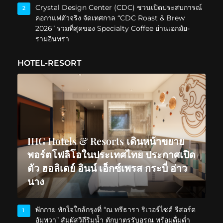
Crystal Design Center (CDC) ชวนเปิดประสบการณ์
2
คอกาแฟตัวจริง จัดเทศกาล “CDC Roast & Brew
2026” รวมที่สุดของ Specialty Coffee ย่านเอกมัย-
รามอินทรา
HOTEL-RESORT
IHG Hotels & Resorts เดินหน้าขยาย
พอร์ตโฟลิโอในประเทศไทย ประกาศเปิด
ตัว ฮอลิเดย์ อินน์ เอ็กซ์เพรส กระบี่ อ่าว
นาง
พักกาย พักใจใกล้กรุงที่ “ณ ทรีธารา ริเวอร์ไซด์ รีสอร์ต
1
อัมพวา” สัมผัสวิถีริมน้ำ ตักบาตรรับอรุณ พร้อมดื่มด่ำ