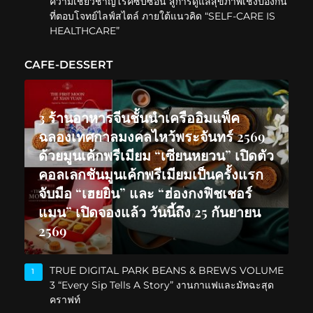
ความเชี่ยวชาญโรคซับซ้อน สู่การดูแลสุขภาพเชิงป้องกัน
ที่ตอบโจทย์ไลฟ์สไตล์ ภายใต้แนวคิด “SELF-CARE IS
HEALTHCARE”
CAFE-DESSERT
3 ร้านอาหารจีนชั้นนำเครืออิมแพ็ค
ฉลองเทศกาลมงคลไหว้พระจันทร์ 2569
ด้วยมูนเค้กพรีเมียม “เซียนหยวน” เปิดตัว
คอลเลกชันมูนเค้กพรีเมียมเป็นครั้งแรก
จับมือ “เฮยยิน” และ “ฮ่องกงฟิชเชอร์
แมน” เปิดจองแล้ว วันนี้ถึง 25 กันยายน
2569
TRUE DIGITAL PARK BEANS & BREWS VOLUME
1
3 “Every Sip Tells A Story” งานกาแฟและมัทฉะสุด
คราฟท์