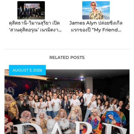
ดุสิตธานี-วิมานสุริยา เปิด
James Alyn ปล่อยซิงเกิล
‘สวนดุสิตอรุณ’ เนรมิตงาน
แรกของปี “My Friend?”
Latin Night : Viva La
ตอกย้ำความสัมพันธ์ล้ำเส้น
Fiesta ต้อนรับคณะทูตลา
เกินคำว่า “เพื่อน” พร้อม
ตินอเมริกา ตอกย้ำศักยภาพ
MV ให้ชมแล้ววันนี้!
Thailand’s Largest
RELATED POSTS
Urban Roof Park หมุด
AUGUST 3, 2026
หมายใหม่เชื่อมสัมพันธ์
เศรษฐกิจระดับโลก