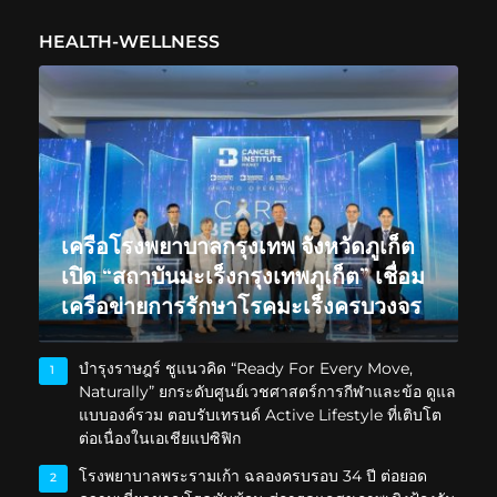
HEALTH-WELLNESS
เครือโรงพยาบาลกรุงเทพ จังหวัดภูเก็ต
เปิด “สถาบันมะเร็งกรุงเทพภูเก็ต” เชื่อม
เครือข่ายการรักษาโรคมะเร็งครบวงจร
บำรุงราษฎร์ ชูแนวคิด “Ready For Every Move,
1
Naturally” ยกระดับศูนย์เวชศาสตร์การกีฬาและข้อ ดูแล
แบบองค์รวม ตอบรับเทรนด์ Active Lifestyle ที่เติบโต
ต่อเนื่องในเอเชียแปซิฟิก
โรงพยาบาลพระรามเก้า ฉลองครบรอบ 34 ปี ต่อยอด
2