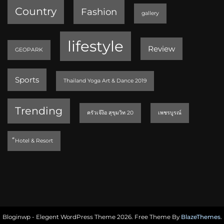
Country
Fashion
gallery
lifestyle
Review
GEOPARK
Sports
Thailand Yoga Art & Dance 2019
Trending
ครัวเจ๊ง้อ สุขุมวิท 20
เพชรบูรณ์
็Hotel & Resort
Bloginwp - Elegent WordPress Theme 2026. Free Theme By
BlazeThemes
.