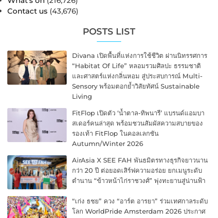
What’s on
(216,726)
Contact us
(43,676)
POSTS LIST
Divana เปิดพื้นที่แห่งการใช้ชีวิต ผ่านนิทรรศการ
“Habitat Of Life” หลอมรวมศิลปะ ธรรมชาติ
และศาสตร์แห่งกลิ่นหอม สู่ประสบการณ์ Multi-
Sensory พร้อมตอกย้ำวิสัยทัศน์ Sustainable
Living
FitFlop เปิดตัว ‘น้ำตาล-ทิพนารี’ แบรนด์แอมบา
สเดอร์คนล่าสุด พร้อมชวนสัมผัสความสบายของ
รองเท้า FitFlop ในคอลเลกชัน
Autumn/Winter 2026
AirAsia X SEE FAH พันธมิตรทางธุรกิจยาวนาน
กว่า 20 ปี ต่อยอดเสิร์ฟความอร่อย ยกเมนูระดับ
ตำนาน “ข้าวหน้าไก่ราชวงศ์” พุ่งทะยานสู่น่านฟ้า
“เก่ง ธชย” ควง “อาร์ต อารยา” ร่วมเทศกาลระดับ
โลก WorldPride Amsterdam 2026 ประกาศ