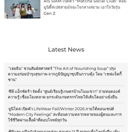
AIS SIAM เปิดตัว “Matcha Social Club” คอม
มูนิตี้สเปซสายมัจฉะใจกลางสยาม เอาใจวัยรุ่น
Gen Z
Latest News
“เฮยยิน” ชวนสัมผัสศาสตร์ “The Art of Nourishing Soup” ปรุง
ความอร่อยบำรุงสุขภาพ จากภูมิปัญญาซุปจีนกวางตุ้ง โดย “เชฟแจ็คกี้
ชาน”
ซีพี แอ็กซ์ตร้า จัดตั้ง “ศูนย์เรียนรู้เกษตรบ้านโนนเขวา” ถ่ายทอดองค์
ความรู้ เชื่อมโยงตลาด ยกระดับเกษตรกรไทยให้เติบโตอย่างยั่งยืน
ยูนิโคล่ เปิดตัว LifeWear Fall/Winter 2026 ภายใต้คอนเซปต์
“Modern City Feelings” สะท้อนความหลากหลายของผู้คนและการ
ใช้ชีวิตผ่านเสื้อผ้าที่ตอบโจทย์ทุกวัน
ซีพีแรม ผนึกกำลังทุกภาคส่วน สานต่อ 13 ปี #ปลูกเพื่อโลกยั่งยืน เพิ่ม