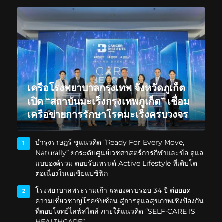
เครือโรงพยาบาลกรุงเทพ จังหวัดภูเก็ต
เปิด “สถาบันมะเร็งกรุงเทพภูเก็ต” เชื่อม
เครือข่ายการรักษาโรคมะเร็งครบวงจร
บำรุงราษฎร์ ชูแนวคิด “Ready For Every Move,
1
Naturally” ยกระดับศูนย์เวชศาสตร์การกีฬาและข้อ ดูแล
แบบองค์รวม ตอบรับเทรนด์ Active Lifestyle ที่เติบโต
ต่อเนื่องในเอเชียแปซิฟิก
โรงพยาบาลพระรามเก้า ฉลองครบรอบ 34 ปี ต่อยอด
2
ความเชี่ยวชาญโรคซับซ้อน สู่การดูแลสุขภาพเชิงป้องกัน
ที่ตอบโจทย์ไลฟ์สไตล์ ภายใต้แนวคิด “SELF-CARE IS
HEALTHCARE”