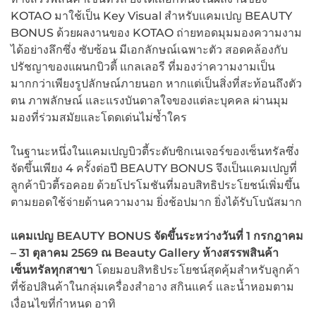
KOTAO มาใช้เป็น Key Visual สำหรับแคมเปญ BEAUTY
BONUS ด้วยผลงานของ KOTAO ถ่ายทอดมุมมองความงาม
ได้อย่างลึกซึ่ง ซับซ้อน มีเอกลักษณ์เฉพาะตัว สอดคล้องกับ
ปรัชญาของแผนกบิวตี้ แกลเลอรี ที่มองว่าความงามเป็น
มากกว่าเพียงรูปลักษณ์ภายนอก หากแต่เป็นสิ่งที่สะท้อนถึงตัว
ตน ภาพลักษณ์ และแรงบันดาลใจของแต่ละบุคคล ผ่านมุม
มองที่ร่วมสมัยและโดดเด่นไม่ซ้ำใคร
ในฐานะหนึ่งในแคมเปญบิวตี้ระดับซิกเนเจอร์ของเซ็นทรัลซึ่ง
จัดขึ้นเพียง 4 ครั้งต่อปี BEAUTY BONUS จึงเป็นแคมเปญที่
ลูกค้าบิวตี้รอคอย ด้วยโปรโมชันที่มอบสิทธิประโยชน์เพิ่มขึ้น
ตามยอดใช้จ่ายด้านความงาม ยิ่งช้อปมาก ยิ่งได้รับโบนัสมาก
แคมเปญ
BEAUTY BONUS จัดขึ้นระหว่างวันที่ 1 กรกฎาคม
– 31 ตุลาคม 2569 ณ Beauty Gallery ห้างสรรพสินค้า
เซ็นทรัลทุกสาขา
โดยมอบสิทธิประโยชน์สุดคุ้มสำหรับลูกค้า
ที่ช้อปสินค้าในกลุ่มเครื่องสำอาง สกินแคร์ และน้ำหอมตาม
เงื่อนไขที่กำหนด อาทิ