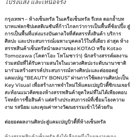
โปร่งแสง และเหนือจริง
กรุงเทพฯ – ห้างเซ็นทรัล ในเครือเซ็นทรัล รีเทล ตอกย้ำบท
บาทแฟลกชิปเดสติเนชันที่ก้าวไกลกว่าการเป็นพื้นที่ช้อปปิ้ง สู่
การเป็นพื้นที่แห่งแรงบันดาลใจที่คัดสรรทั้งสินค้า บริการ
ศิลปะ และประสบการณ์เฉพาะบุคคลไว้ในที่เดียว ล่าสุด ห้าง
สรรพสินค้าเซ็นทรัลนำผลงานของ
KOTAO
หรือ
Kotao
Tomozawa (
โคตาโอะ โทโมซาว่า) นักสร้างสรรค์ผลงาน
ร่วมสมัยที่ได้รับความสนใจในแวดวงศิลปะระดับนานาชาติ
มาร่วมสร้างสรรค์ประสบการณ์ทางศิลปะและต่อยอดสู่
แคมเปญ “
BEAUTY BONUS”
ผ่านการใช้ผลงานศิลปะเป็น
Key Visual
เพื่อสร้างภาพจำใหม่ให้แคมเปญบิวตี้ซิกเนเจอร์
สะท้อนแนวคิดของห้างสรรพสินค้ายุคใหม่ที่ไม่ได้เพียงตอบ
โจทย์การซื้อสินค้า แต่สร้างประสบการณ์ที่เชื่อมโยงความ
งาม รสนิยม และคุณค่าทางวัฒนธรรมเข้าไว้ด้วยกัน
ต่อยอดผลงานศิลปะสู่แคมเปญบิวตี้ที่ห้างเซ็นทรัล
ห้างสรรพสินค้าเซ็นทรัล ยังได้เลือกหนึ่งในผลงานของ