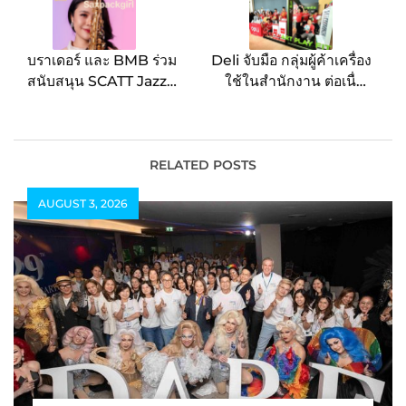
บราเดอร์ และ BMB ร่วม
Deli จับมือ กลุ่มผู้ค้าเครื่อง
สนับสนุน SCATT Jazz
ใช้ในสำนักงาน ต่อเนื่อง
Bangkok จุดประกายพื้นที่
ตอกย้ำ Strategic
เรียนรู้ทางดนตรี ส่งต่อ
Partnership ภายใต้
โอกาสเยาวชนไทยสู่เวทีแจ๊
แนวคิด “Work Smart,
สระดับโลก
Play Fit” พร้อมเปิดตัว
RELATED POSTS
Agnite
AUGUST 3, 2026