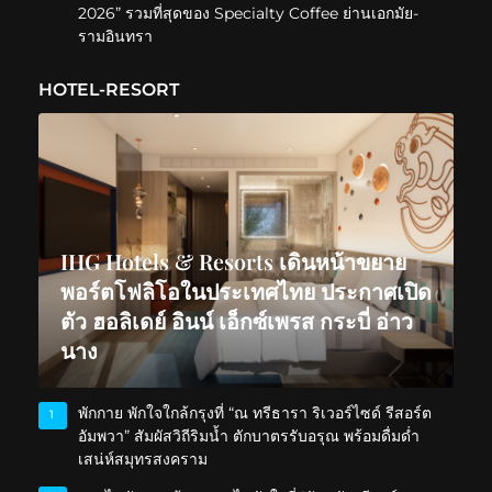
2026” รวมที่สุดของ Specialty Coffee ย่านเอกมัย-
รามอินทรา
HOTEL-RESORT
IHG Hotels & Resorts เดินหน้าขยาย
พอร์ตโฟลิโอในประเทศไทย ประกาศเปิด
ตัว ฮอลิเดย์ อินน์ เอ็กซ์เพรส กระบี่ อ่าว
นาง
พักกาย พักใจใกล้กรุงที่ “ณ ทรีธารา ริเวอร์ไซด์ รีสอร์ต
1
อัมพวา” สัมผัสวิถีริมน้ำ ตักบาตรรับอรุณ พร้อมดื่มด่ำ
เสน่ห์สมุทรสงคราม