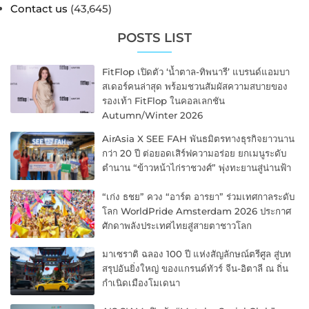
Contact us
(43,645)
POSTS LIST
FitFlop เปิดตัว ‘น้ำตาล-ทิพนารี’ แบรนด์แอมบา
สเดอร์คนล่าสุด พร้อมชวนสัมผัสความสบายของ
รองเท้า FitFlop ในคอลเลกชัน
Autumn/Winter 2026
AirAsia X SEE FAH พันธมิตรทางธุรกิจยาวนาน
กว่า 20 ปี ต่อยอดเสิร์ฟความอร่อย ยกเมนูระดับ
ตำนาน “ข้าวหน้าไก่ราชวงศ์” พุ่งทะยานสู่น่านฟ้า
“เก่ง ธชย” ควง “อาร์ต อารยา” ร่วมเทศกาลระดับ
โลก WorldPride Amsterdam 2026 ประกาศ
ศักดาพลังประเทศไทยสู่สายตาชาวโลก
มาเซราติ ฉลอง 100 ปี แห่งสัญลักษณ์ตรีศูล สู่บท
สรุปอันยิ่งใหญ่ ของแกรนด์ทัวร์ จีน-อิตาลี ณ ถิ่น
กำเนิดเมืองโมเดนา