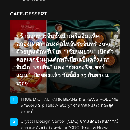
CAFE-DESSERT
3 ร้านอาหารจีนชั้นนำเครืออิมแพ็ค
ฉลองเทศกาลมงคลไหว้พระจันทร์ 2569
ด้วยมูนเค้กพรีเมียม “เซียนหยวน” เปิดตัว
คอลเลกชันมูนเค้กพรีเมียมเป็นครั้งแรก
จับมือ “เฮยยิน” และ “ฮ่องกงฟิชเชอร์
แมน” เปิดจองแล้ว วันนี้ถึง 25 กันยายน
2569
TRUE DIGITAL PARK BEANS & BREWS VOLUME
1
3 “Every Sip Tells A Story” งานกาแฟและมัทฉะสุด
คราฟท์
Crystal Design Center (CDC) ชวนเปิดประสบการณ์
2
คอกาแฟตัวจริง จัดเทศกาล “CDC Roast & Brew