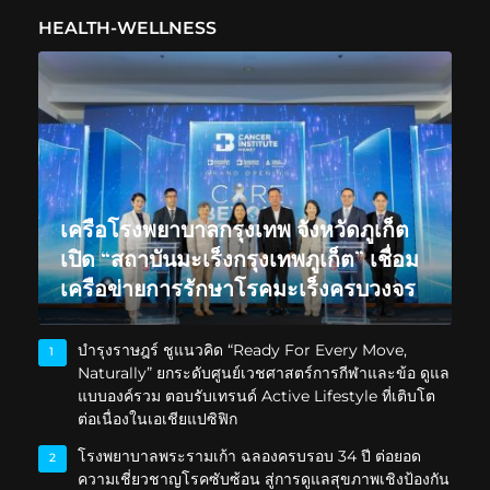
HEALTH-WELLNESS
เครือโรงพยาบาลกรุงเทพ จังหวัดภูเก็ต
เปิด “สถาบันมะเร็งกรุงเทพภูเก็ต” เชื่อม
เครือข่ายการรักษาโรคมะเร็งครบวงจร
บำรุงราษฎร์ ชูแนวคิด “Ready For Every Move,
1
Naturally” ยกระดับศูนย์เวชศาสตร์การกีฬาและข้อ ดูแล
แบบองค์รวม ตอบรับเทรนด์ Active Lifestyle ที่เติบโต
ต่อเนื่องในเอเชียแปซิฟิก
โรงพยาบาลพระรามเก้า ฉลองครบรอบ 34 ปี ต่อยอด
2
ความเชี่ยวชาญโรคซับซ้อน สู่การดูแลสุขภาพเชิงป้องกัน