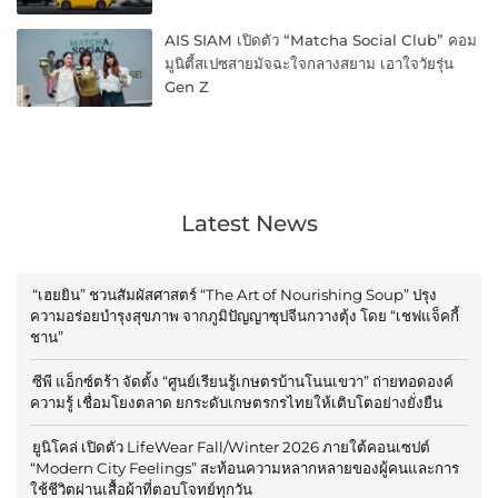
AIS SIAM เปิดตัว “Matcha Social Club” คอม
มูนิตี้สเปซสายมัจฉะใจกลางสยาม เอาใจวัยรุ่น
Gen Z
Latest News
“เฮยยิน” ชวนสัมผัสศาสตร์ “The Art of Nourishing Soup” ปรุง
ความอร่อยบำรุงสุขภาพ จากภูมิปัญญาซุปจีนกวางตุ้ง โดย “เชฟแจ็คกี้
ชาน”
ซีพี แอ็กซ์ตร้า จัดตั้ง “ศูนย์เรียนรู้เกษตรบ้านโนนเขวา” ถ่ายทอดองค์
ความรู้ เชื่อมโยงตลาด ยกระดับเกษตรกรไทยให้เติบโตอย่างยั่งยืน
ยูนิโคล่ เปิดตัว LifeWear Fall/Winter 2026 ภายใต้คอนเซปต์
“Modern City Feelings” สะท้อนความหลากหลายของผู้คนและการ
ใช้ชีวิตผ่านเสื้อผ้าที่ตอบโจทย์ทุกวัน