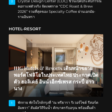
Crystal Design Center (CDC) ชวนเปิดประสบการณ์
2
คอกาแฟตัวจริง จัดเทศกาล “CDC Roast & Brew
2026” รวมที่สุดของ Specialty Coffee ย่านเอกมัย-
รามอินทรา
HOTEL-RESORT
IHG Hotels & Resorts เดินหน้าขยาย
พอร์ตโฟลิโอในประเทศไทย ประกาศเปิด
ตัว ฮอลิเดย์ อินน์ เอ็กซ์เพรส กระบี่ อ่าว
นาง
พักกาย พักใจใกล้กรุงที่ “ณ ทรีธารา ริเวอร์ไซด์ รีสอร์ต
1
อัมพวา” สัมผัสวิถีริมน้ำ ตักบาตรรับอรุณ พร้อมดื่มด่ำ