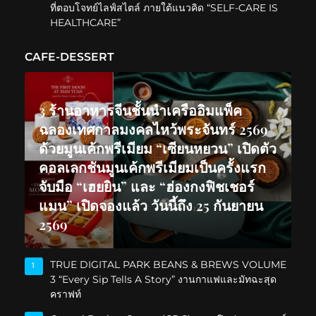
ที่ตอบโจทย์ไลฟ์สไตล์ ภายใต้แนวคิด “SELF-CARE IS
HEALTHCARE”
CAFE-DESSERT
3 ร้านอาหารจีนชั้นนำเครืออิมแพ็ค
ฉลองเทศกาลมงคลไหว้พระจันทร์ 2569
ด้วยมูนเค้กพรีเมียม “เซียนหยวน” เปิดตัว
คอลเลกชันมูนเค้กพรีเมียมเป็นครั้งแรก
จับมือ “เฮยยิน” และ “ฮ่องกงฟิชเชอร์
แมน” เปิดจองแล้ว วันนี้ถึง 25 กันยายน
2569
TRUE DIGITAL PARK BEANS & BREWS VOLUME
1
3 “Every Sip Tells A Story” งานกาแฟและมัทฉะสุด
คราฟท์