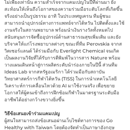
ไม่เพียงเท่านั้น ความสำเร็จจากแคมเปญในปีที่ผ่านมา ยัง
สะท้อนให้เห็นถึงโอกาสของความร่วมมือระดับโลกที่เกิดขึ้น
จริงอย่างเป็นรูปธรรม อาทิ ในประเทศยูเครน ทีมผู้ชนะ
สามารถนำอุปกรณ์ทางการแพทย์จากไต้หวัน ไปติดตั้งและใช้
งานจริงในสถานพยาบาล พร้อมนำเงินรางวัลทั้งหมดไป
สนับสนุนการจัดซื้ออุปกรณ์ด้านสาธารณสุขเพิ่มเติม และยัง
บริจาคให้แก่โรงพยาบาลต่างๆ ขณะที่ทีม Perovskia จากส
วิตเซอร์แลนด์ ได้ร่วมมือกับ Everlight Chemical จนเกิด
เป็นผลงานวิจัยที่ได้รับการตีพิมพ์ในวารสาร Nature พร้อม
วางแผนเดินหน้าสู่การผลิตระดับนำร่องภายในปีนี้ ส่วนทีม
Ideas Lab จากสหรัฐอเมริกา ได้ร่วมมือกับสถาบัน
วิทยาศาสตร์การกีฬาไต้หวัน (TISS) ในการนำเทคโนโลยี
วิเคราะห์การเคลื่อนไหวด้วย AI มาใช้งานจริง เพื่อขยาย
โอกาสให้ผู้คนเข้าถึงการฝึกซ้อมกีฬาในมาตรฐานระดับมือ
อาชีพได้อย่างกว้างขวางยิ่งขึ้น
วิธีข้อเสนอเข้าร่วมแคมเปญ
ผู้สนใจสามารถส่งข้อเสนอผ่านเว็บไซต์ทางการของ Go
Healthy with Taiwan โดยต้องจัดทำเป็นภาษาอังกฤษ