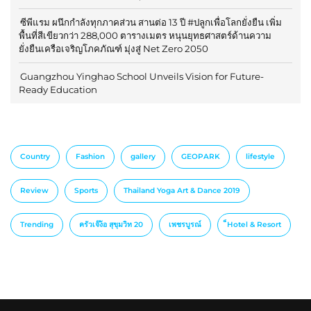
ซีพีแรม ผนึกกำลังทุกภาคส่วน สานต่อ 13 ปี #ปลูกเพื่อโลกยั่งยืน เพิ่ม
พื้นที่สีเขียวกว่า 288,000 ตารางเมตร หนุนยุทธศาสตร์ด้านความ
ยั่งยืนเครือเจริญโภคภัณฑ์ มุ่งสู่ Net Zero 2050
Guangzhou Yinghao School Unveils Vision for Future-
Ready Education
Country
Fashion
gallery
GEOPARK
lifestyle
Review
Sports
Thailand Yoga Art & Dance 2019
Trending
ครัวเจ๊ง้อ สุขุมวิท 20
เพชรบูรณ์
็Hotel & Resort