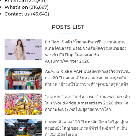
Entertain
(224,531)
What’s on
(216,697)
Contact us
(43,642)
POSTS LIST
FitFlop เปิดตัว ‘น้ำตาล-ทิพนารี’ แบรนด์แอมบา
สเดอร์คนล่าสุด พร้อมชวนสัมผัสความสบายของ
รองเท้า FitFlop ในคอลเลกชัน
Autumn/Winter 2026
AirAsia X SEE FAH พันธมิตรทางธุรกิจยาวนาน
กว่า 20 ปี ต่อยอดเสิร์ฟความอร่อย ยกเมนูระดับ
ตำนาน “ข้าวหน้าไก่ราชวงศ์” พุ่งทะยานสู่น่านฟ้า
“เก่ง ธชย” ควง “อาร์ต อารยา” ร่วมเทศกาลระดับ
โลก WorldPride Amsterdam 2026 ประกาศ
ศักดาพลังประเทศไทยสู่สายตาชาวโลก
มาเซราติ ฉลอง 100 ปี แห่งสัญลักษณ์ตรีศูล สู่บท
สรุปอันยิ่งใหญ่ ของแกรนด์ทัวร์ จีน-อิตาลี ณ ถิ่น
กำเนิดเมืองโมเดนา