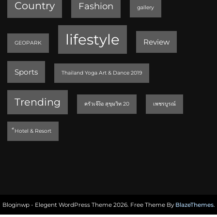
Country
Fashion
gallery
lifestyle
Review
GEOPARK
Sports
Thailand Yoga Art & Dance 2019
Trending
ครัวเจ๊ง้อ สุขุมวิท 20
เพชรบูรณ์
็Hotel & Resort
Bloginwp - Elegent WordPress Theme 2026. Free Theme By
BlazeThemes
.