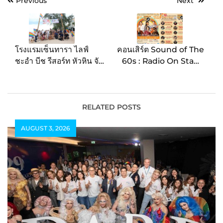
Post
Previous
Next
navigation
โรงแรมเซ็นทารา ไลฟ์
คอนเสิร์ต Sound of The
ชะอำ บีช รีสอร์ท หัวหิน จับ
60s : Radio On Stage
มือ ททท. เพชรบุรี ฉลอง
BY: I.S. Song Hits
เดือนแห่งความเท่าเทียม
จัดงาน Pride Night on
the Beach ชูคอนเซปต์
RELATED POSTS
Pet-Friendly กระตุ้นท่อง
AUGUST 3, 2026
เที่ยวชายหาดชะอำคึกคัก