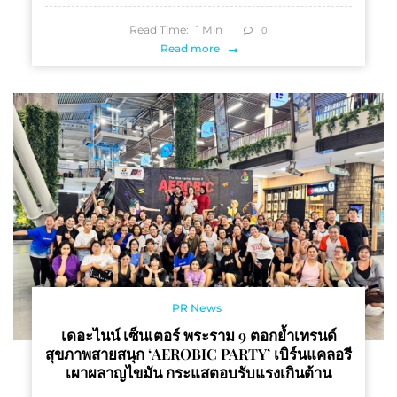
Read Time:
1
Min
0
Read more
PR News
เดอะไนน์ เซ็นเตอร์ พระราม 9 ตอกย้ำเทรนด์
สุขภาพสายสนุก ‘AEROBIC PARTY’ เบิร์นแคลอรี
เผาผลาญไขมัน กระแสตอบรับแรงเกินต้าน