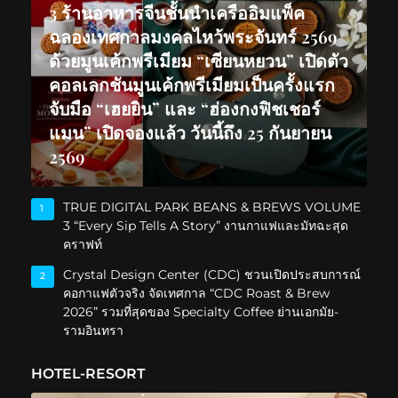
3 ร้านอาหารจีนชั้นนำเครืออิมแพ็ค
ฉลองเทศกาลมงคลไหว้พระจันทร์ 2569
ด้วยมูนเค้กพรีเมียม “เซียนหยวน” เปิดตัว
คอลเลกชันมูนเค้กพรีเมียมเป็นครั้งแรก
จับมือ “เฮยยิน” และ “ฮ่องกงฟิชเชอร์
แมน” เปิดจองแล้ว วันนี้ถึง 25 กันยายน
2569
TRUE DIGITAL PARK BEANS & BREWS VOLUME
1
3 “Every Sip Tells A Story” งานกาแฟและมัทฉะสุด
คราฟท์
Crystal Design Center (CDC) ชวนเปิดประสบการณ์
2
คอกาแฟตัวจริง จัดเทศกาล “CDC Roast & Brew
2026” รวมที่สุดของ Specialty Coffee ย่านเอกมัย-
รามอินทรา
HOTEL-RESORT