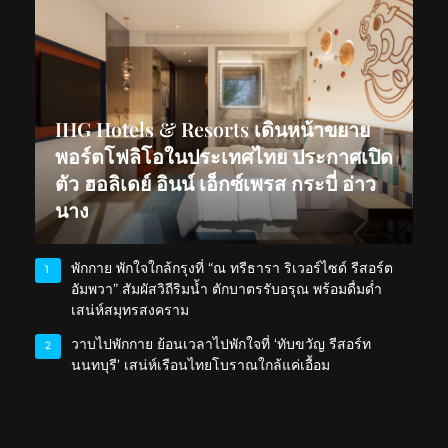
IHG Hotels & Resorts เดินหน้าขยาย
พอร์ตโฟลิโอในประเทศไทย ประกาศเปิด
ตัว ฮอลิเดย์ อินน์ เอ็กซ์เพรส กระบี่ อ่าว
นาง
พักกาย พักใจใกล้กรุงที่ “ณ ทรีธารา ริเวอร์ไซด์ รีสอร์ต
1
อัมพวา” สัมผัสวิถีริมน้ำ ตักบาตรรับอรุณ พร้อมดื่มด่ำ
เสน่ห์สมุทรสงคราม
วาบไปพักกาย ย้อนเวลาไปพักใจที่ ‘ทับขวัญ รีสอร์ท
2
นนทบุรี’ เสน่ห์เรือนไทยโบราณใกล้แค่เอื้อม