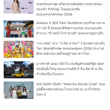
สเดอร์คนล่าสุด พร้อมชวนสัมผัสความสบายของ
รองเท้า FitFlop ในคอลเลกชัน
Autumn/Winter 2026
AirAsia X SEE FAH พันธมิตรทางธุรกิจยาวนาน
กว่า 20 ปี ต่อยอดเสิร์ฟความอร่อย ยกเมนูระดับ
ตำนาน “ข้าวหน้าไก่ราชวงศ์” พุ่งทะยานสู่น่านฟ้า
“เก่ง ธชย” ควง “อาร์ต อารยา” ร่วมเทศกาลระดับ
โลก WorldPride Amsterdam 2026 ประกาศ
ศักดาพลังประเทศไทยสู่สายตาชาวโลก
มาเซราติ ฉลอง 100 ปี แห่งสัญลักษณ์ตรีศูล สู่บท
สรุปอันยิ่งใหญ่ ของแกรนด์ทัวร์ จีน-อิตาลี ณ ถิ่น
กำเนิดเมืองโมเดนา
AIS SIAM เปิดตัว “Matcha Social Club” คอม
มูนิตี้สเปซสายมัจฉะใจกลางสยาม เอาใจวัยรุ่น
Gen Z