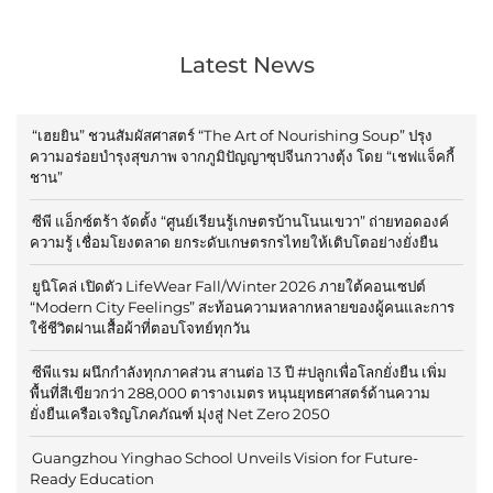
Latest News
“เฮยยิน” ชวนสัมผัสศาสตร์ “The Art of Nourishing Soup” ปรุง
ความอร่อยบำรุงสุขภาพ จากภูมิปัญญาซุปจีนกวางตุ้ง โดย “เชฟแจ็คกี้
ชาน”
ซีพี แอ็กซ์ตร้า จัดตั้ง “ศูนย์เรียนรู้เกษตรบ้านโนนเขวา” ถ่ายทอดองค์
ความรู้ เชื่อมโยงตลาด ยกระดับเกษตรกรไทยให้เติบโตอย่างยั่งยืน
ยูนิโคล่ เปิดตัว LifeWear Fall/Winter 2026 ภายใต้คอนเซปต์
“Modern City Feelings” สะท้อนความหลากหลายของผู้คนและการ
ใช้ชีวิตผ่านเสื้อผ้าที่ตอบโจทย์ทุกวัน
ซีพีแรม ผนึกกำลังทุกภาคส่วน สานต่อ 13 ปี #ปลูกเพื่อโลกยั่งยืน เพิ่ม
พื้นที่สีเขียวกว่า 288,000 ตารางเมตร หนุนยุทธศาสตร์ด้านความ
ยั่งยืนเครือเจริญโภคภัณฑ์ มุ่งสู่ Net Zero 2050
Guangzhou Yinghao School Unveils Vision for Future-
Ready Education