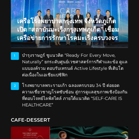
เครือโรงพยาบาลกรุงเทพ จังหวัดภูเก็ต
เปิด “สถาบันมะเร็งกรุงเทพภูเก็ต” เชื่อม
เครือข่ายการรักษาโรคมะเร็งครบวงจร
บำรุงราษฎร์ ชูแนวคิด “Ready For Every Move,
1
Naturally” ยกระดับศูนย์เวชศาสตร์การกีฬาและข้อ ดูแล
แบบองค์รวม ตอบรับเทรนด์ Active Lifestyle ที่เติบโต
ต่อเนื่องในเอเชียแปซิฟิก
โรงพยาบาลพระรามเก้า ฉลองครบรอบ 34 ปี ต่อยอด
2
ความเชี่ยวชาญโรคซับซ้อน สู่การดูแลสุขภาพเชิงป้องกัน
ที่ตอบโจทย์ไลฟ์สไตล์ ภายใต้แนวคิด “SELF-CARE IS
HEALTHCARE”
CAFE-DESSERT