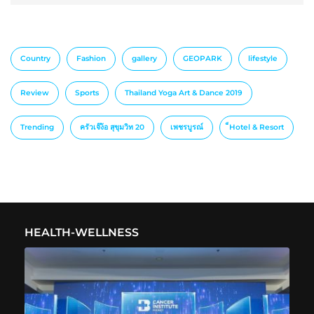
Country
Fashion
gallery
GEOPARK
lifestyle
Review
Sports
Thailand Yoga Art & Dance 2019
Trending
ครัวเจ๊ง้อ สุขุมวิท 20
เพชรบูรณ์
็Hotel & Resort
HEALTH-WELLNESS