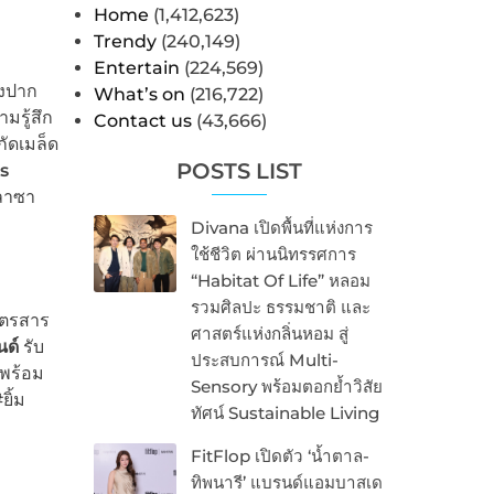
Home
(1,412,623)
Trendy
(240,149)
Entertain
(224,569)
องปาก
What’s on
(216,722)
ามรู้สึก
Contact us
(43,666)
ัดเมล็ด
POSTS LIST
s
พลาซา
Divana เปิดพื้นที่แห่งการ
ใช้ชีวิต ผ่านนิทรรศการ
“Habitat Of Life” หลอม
รวมศิลปะ ธรรมชาติ และ
ูตรสาร
ศาสตร์แห่งกลิ่นหอม สู่
นด์
รับ
ประสบการณ์ Multi-
 พร้อม
Sensory พร้อมตอกย้ำวิสัย
ิ้ม
ทัศน์ Sustainable Living
FitFlop เปิดตัว ‘น้ำตาล-
ทิพนารี’ แบรนด์แอมบาสเด