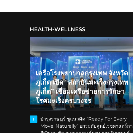
HEALTH-WELLNESS
เครือโรงพยาบาลกรุงเทพ จังหวัด
ภูเก็ต เปิด “สถาบันมะเร็งกรุงเทพ
ภูเก็ต” เชื่อมเครือข่ายการรักษา
โรคมะเร็งครบวงจร
บำรุงราษฎร์ ชูแนวคิด “Ready For Every
1
Move, Naturally” ยกระดับศูนย์เวชศาสตร์กา