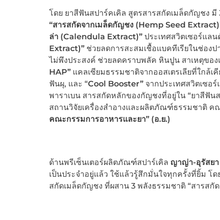
โดย ยาสีฟันสปาร์คเคิล สูตรสารสกัดเมล็ดกัญชง ม
“สารสกัดจากเมล็ดกัญชง (Hemp Seed Extract
ล่า (Calendula Extract)”
ประเทศสวิตเซอร์แลนด
Extract)”
ช่วยลดการสะสมเชื้อแบคทีเรียในช่องปา
ไม่พึงประสงค์ ช่วยลดคราบพลัค หินปูน สาเหตุข
HAP”
แคลเซียมธรรมชาติจากออสเตรเลียที่ใกล้เคีย
ฟันผุ, และ “
Cool Booster”
จากประเทศสวิตเซอร์
พาราเบน สารสกัดหลักของกัญชงที่อยู่ใน “ยาสีฟั
สถานวิจัยเครื่องสำอางและผลิตภัณฑ์ธรรมชาติ คณ
คณะกรรมการอาหารและยา” (อ.ย.)
ด้านพรีเซ็นเตอร์ผลิตภัณฑ์สปาร์เคิล
ญาญ่า-อุรัสยา 
เป็นประจำอยู่แล้ว ใช้แล้วรู้สึกมั่นใจทุกครั้งที่ยิ
สกัดเมล็ดกัญชง ที่ผสาน 3 พลังธรรมชาติ “สารสกั