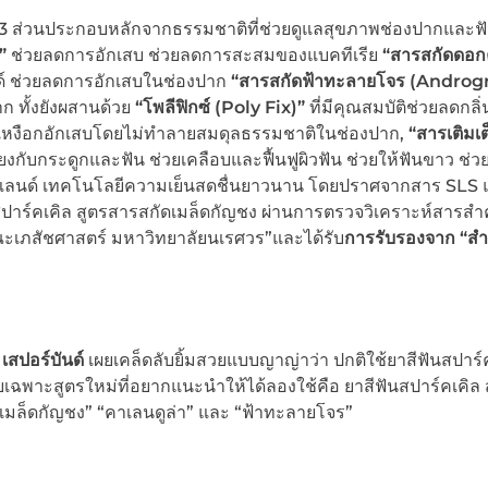
ี 3 ส่วนประกอบหลักจากธรรมชาติที่ช่วยดูแลสุขภาพช่องปากและฟัน
)”
ช่วยลดการอักเสบ ช่วยลดการสะสมของแบคทีเรีย
“สารสกัดดอก
์ ช่วยลดการอักเสบในช่องปาก
“สารสกัดฟ้าทะลายโจร (Androg
ก ทั้งยังผสานด้วย
“โพลีฟิกซ์ (Poly Fix)”
ที่มีคุณสมบัติช่วยลดกลิ่
องเหงือกอักเสบโดยไม่ทำลายสมดุลธรรมชาติในช่องปาก,
“สารเติมเต
งกับกระดูกและฟัน ช่วยเคลือบและฟื้นฟูผิวฟัน ช่วยให้ฟันขาว ช่วย
แลนด์ เทคโนโลยีความเย็นสดชื่นยาวนาน โดยปราศจากสาร SLS 
นสปาร์คเคิล สูตรสารสกัดเมล็ดกัญชง ผ่านการตรวจวิเคราะห์สารส
ะเภสัชศาสตร์ มหาวิทยาลัยนเรศวร”และได้รับ
การรับรองจาก
“สํ
เสปอร์บันด์
เผยเคล็ดลับยิ้มสวยแบบญาญ่าว่า ปกติใช้ยาสีฟันสปาร์
้ม โดยเฉพาะสูตรใหม่ที่อยากแนะนำให้ได้ลองใช้คือ ยาสีฟันสปาร์คเคิล
ดเมล็ดกัญชง” “คาเลนดูล่า” และ “ฟ้าทะลายโจร”