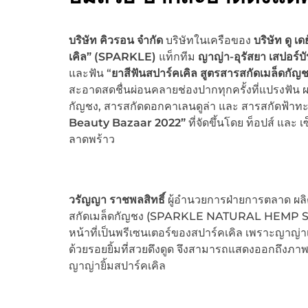
บริษัท คิวรอน จำกัด
บริษัทในเครือของ
บริษัท ดู เ
เคิล”
(SPARKLE)
แท็กทีม
ญาญ่า-อุรัสยา เสปอร์บั
และฟัน “
ยาสีฟันสปาร์คเคิล สูตรสารสกัดเมล็ดกัญ
สะอาดสดชื่นผ่อนคลายช่องปากทุกครั้งที่แปรงฟัน 
กัญชง, สารสกัดดอกคาเลนดูล่า และ สารสกัดฟ้าท
Beauty Bazaar 2022”
ที่จัดขึ้นโดย ท็อปส์ และ 
ลาดพร้าว
วรัญญา ราชพลสิทธิ์
ผู้อำนวยการฝ่ายการตลาด ผลิต
สกัดเมล็ดกัญชง (SPARKLE NATURAL HEMP SE
หน้าที่เป็นพรีเซนเตอร์ของสปาร์คเคิล เพราะญาญ
ด้วยรอยยิ้มที่สวยดึงดูด จึงสามารถแสดงออกถึงภา
ญาญ่ายิ้มสปาร์คเคิล