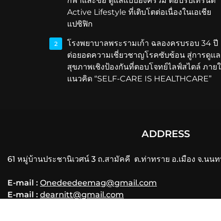
กีฬาและข้อ ดูแลแบบองค์รวม ตอบรับเทรนด์
Active Lifestyle ที่เติบโตต่อเนื่องในเอเชีย
แปซิฟิก
โรงพยาบาลพระรามเก้า ฉลองครบรอบ 34 ปี
2
ต่อยอดความเชี่ยวชาญโรคซับซ้อน สู่การดูแล
สุขภาพเชิงป้องกันที่ตอบโจทย์ไลฟ์สไตล์ ภายใ
แนวคิด “SELF-CARE IS HEALTHCARE”
ADDRESS
61 หมู่บ้านประชานิเวศน์ 3 ถ.สามัคคี ต.ท่าทราย อ.เมือง จ.นนท
E-mail :
Onedeedeemag@gmail.com
E-mail :
dearnitt@gmail.com
Phone
: 061-356-3556