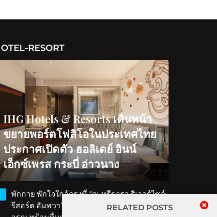
OTEL-RESORT
IHG Hotels & Resorts เดินหน้า
ขยายพอร์ตโฟลิโอในประเทศไทย
ประกาศเปิดตัว ฮอลิเดย์ อินน์
เอ็กซ์เพรส กระบี่ อ่าวนาง
พักกาย พักใจใกล้กรุงที่ “ณ ทรีธารา ริเวอร์ไซด์
1
รีสอร์ต อัมพวา” สัมผัสวิถีริมน้ำ ตักบาตรรับ
RELATED POSTS