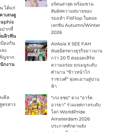
อร์คนล่าสุด พร้อมชวน
 ได้แก่
สัมผัสความสบายของ
คาเลนดู
รองเท้า FitFlop ในคอล
raphis
เลกชัน Autumn/Winter
นปากที่
2026
็มผิวฟัน
ป้องกัน
AirAsia X SEE FAH
และ
พันธมิตรทางธุรกิจยาวนาน
ำคัญจาก
กว่า 20 ปี ต่อยอดเสิร์ฟ
านักงาน
ความอร่อย ยกเมนูระดับ
ตำนาน “ข้าวหน้าไก่
ราชวงศ์” พุ่งทะยานสู่น่าน
ฟ้า
คเคิล
“เก่ง ธชย” ควง “อาร์ต
 สูตรสาร
อารยา” ร่วมเทศกาลระดับ
โลก WorldPride
Amsterdam 2026
ประกาศศักดาพลัง