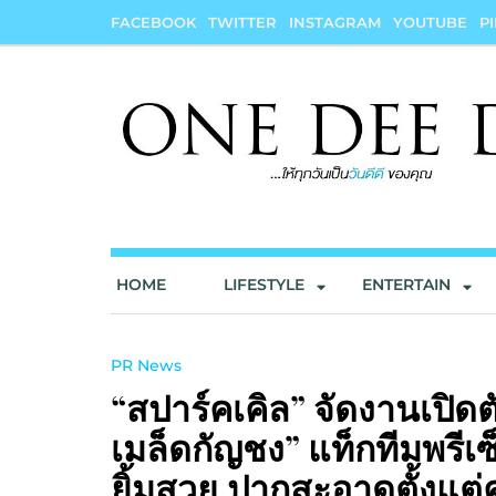
Skip
FACEBOOK
TWITTER
INSTAGRAM
YOUTUBE
P
to
content
onedeedee
ให้ทุกวันเป็น "วันดีดี" ของคุณ
HOME
LIFESTYLE
ENTERTAIN
PR News
“สปาร์คเคิล” จัดงานเปิดต
เมล็ดกัญชง” แท็กทีมพรีเซ
ยิ้มสวย ปากสะอาดตั้งแต่คร