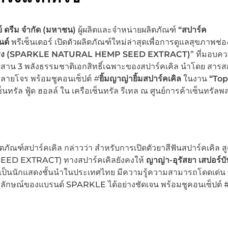
ดย์ ดรีม จำกัด (มหาชน)
ผู้ผลิตและจำหน่ายผลิตภัณฑ์
“สปาร์ค
นด์
พรีเซ็นเตอร์ เปิดตัวผลิตภัณฑ์ใหม่ล่าสุดเพื่อการดูแลสุขภาพช่
ชง
(SPARKLE NATURAL HEMP SEED EXTRACT)
” ที่มอบคว
ผสาน 3 พลังธรรมชาติเอกสิทธิ์เฉพาะของสปาร์คเคิล นำโดย สารสก
ะลายโจร พร้อมชูคอนเซ็ปต์
#
ยิ้มญาญ่ายิ้มสปาร์คเคิล
ในงาน
“Top
เซ็นทรัล ฟู้ด ฮอลล์ ใน เครือเซ็นทรัล รีเทล ณ ศูนย์การค้าเซ็นทรัล
ภัณฑ์สปาร์คเคิล กล่าวว่า สำหรับการเปิดตัวยาสีฟันสปาร์คเคิล ส
ED EXTRACT) ทางสปาร์คเคิลยังคงให้
ญาญ่า-อุรัสยา เสปอร์บั
่าเป็นนักแสดงชั้นนำในประเทศไทย มีความรู้ความสามารถโดดเด่น
พลักษณ์ของแบรนด์ SPARKLE ได้อย่างชัดเจน พร้อมชูคอนเซ็ปต์ #ย