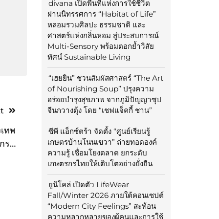
divana เปิดพื้นที่แห่งการใช้ชีวิต
ผ่านนิทรรศการ “Habitat of Life”
หลอมรวมศิลปะ ธรรมชาติ และ
ศาสตร์แห่งกลิ่นหอม สู่ประสบการณ์
Multi-Sensory พร้อมตอกย้ำวิสัย
ทัศน์ Sustainable Living
“เฮยยิน” ชวนสัมผัสศาสตร์ “The Art
of Nourishing Soup” ปรุงความ
อร่อยบำรุงสุขภาพ จากภูมิปัญญาซุป
จีนกวางตุ้ง โดย “เชฟแจ็คกี้ ชาน”
t
งเทพ
ซีพี แอ็กซ์ตร้า จัดตั้ง “ศูนย์เรียนรู้
เกษตรบ้านโนนเขวา” ถ่ายทอดองค์
แกรม
ความรู้ เชื่อมโยงตลาด ยกระดับ
ารับ
เกษตรกรไทยให้เติบโตอย่างยั่งยืน
ักษา
ยูนิโคล่ เปิดตัว LifeWear
Fall/Winter 2026 ภายใต้คอนเซปต์
“Modern City Feelings” สะท้อน
ความหลากหลายของผู้คนและการใช้