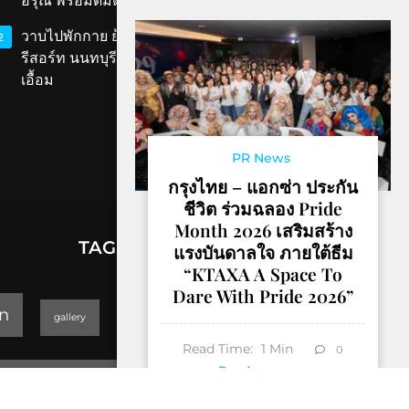
อรุณ พร้อมดื่มด่ำเสน่ห์สมุทรสงคราม
วาบไปพักกาย ย้อนเวลาไปพักใจที่ ‘ทับขวัญ
2
รีสอร์ท นนทบุรี’ เสน่ห์เรือนไทยโบราณใกล้แค่
เอื้อม
PR News
กรุงไทย – แอกซ่า ประกัน
ชีวิต ร่วมฉลอง Pride
Month 2026 เสริมสร้าง
TAGS
แรงบันดาลใจ ภายใต้ธีม
“KTAXA A Space To
Dare With Pride 2026”
lifestyle
n
gallery
GEOPARK
Read Time:
1
Min
0
Trending
Read more
Thailand Yoga Art & Dance 2019