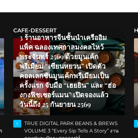
CAFE-DESSERT
H
3 ร้านอาหารจีนชั้นนำเครืออิม
แพ็ค ฉลองเทศกาลมงคลไหว้
พระจันทร์ 2569 ด้วยมูนเค้ก
พรีเมียม “เซียนหยวน” เปิดตัว
คอลเลกชันมูนเค้กพรีเมียมเป็น
ครั้งแรก จับมือ “เฮยยิน” และ “ฮ่อ
งกงฟิชเชอร์แมน” เปิดจองแล้ว
วันนี้ถึง 25 กันยายน 2569
TRUE DIGITAL PARK BEANS & BREWS
1
ร
VOLUME 3 “Every Sip Tells A Story” งาน