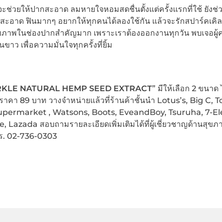
จะช่วยให้ปากสะอาด ลมหายใจหอมสดชื่นตั้งแต่ครั้งแรกที่ใช้ ยังช่
กสะอาด ฟินมากๆ อยากให้ทุกคนได้ลองใช้กัน แล้วจะรักสปาร์คเคิล
สุขภาพในช่องปากสำคัญมาก เพราะเราต้องออกงานทุกวัน พบเจอผู
 เพื่อความมั่นใจทุกครั้งที่ยิ้ม
KLE NATURAL HEMP SEED EXTRACT
” มีให้เลือก 2 ขนาด 
คา 89 บาท วางจำหน่ายแล้วที่ร้านค้าชั้นนำ Lotus’s, Big C, T
upermarket , Watsons, Boots, EveandBoy, Tsuruha, 7-El
 Lazada สอบถามรายละเอียดเพิ่มเติมได้ที่ผู้เชี่ยวชาญด้านสุขภ
ร. 02-736-0303