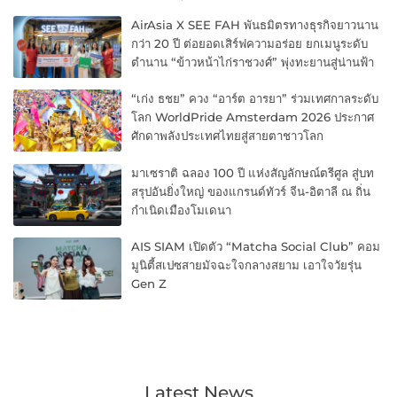
AirAsia X SEE FAH พันธมิตรทางธุรกิจยาวนาน
กว่า 20 ปี ต่อยอดเสิร์ฟความอร่อย ยกเมนูระดับ
ตำนาน “ข้าวหน้าไก่ราชวงศ์” พุ่งทะยานสู่น่านฟ้า
“เก่ง ธชย” ควง “อาร์ต อารยา” ร่วมเทศกาลระดับ
โลก WorldPride Amsterdam 2026 ประกาศ
ศักดาพลังประเทศไทยสู่สายตาชาวโลก
มาเซราติ ฉลอง 100 ปี แห่งสัญลักษณ์ตรีศูล สู่บท
สรุปอันยิ่งใหญ่ ของแกรนด์ทัวร์ จีน-อิตาลี ณ ถิ่น
กำเนิดเมืองโมเดนา
AIS SIAM เปิดตัว “Matcha Social Club” คอม
มูนิตี้สเปซสายมัจฉะใจกลางสยาม เอาใจวัยรุ่น
Gen Z
Latest News