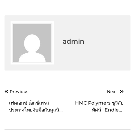
admin
Post
Previous
Next
navigation
เฟดเอ็กซ์ เอ็กซ์เพรส
HMC Polymers ชูวิสัย
ประเทศไทยจับมือกับมูลนิธิ
ทัศน์ “Endless
ศุภนิมิตแห่งประเทศไทย
Possibilities Begins”
ร่วมช่วยเหลือและสนับสนุน
จุดเริ่มต้นความเป็นไปได้…
ชุมชนท้องถิ่น
ที่ไม่สิ้นสุด ขยายทิศทาง