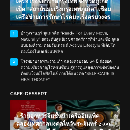
เครือโรงพยาบาลกรุงเทพ จังหวัดภูเก็ต
เปิด “สถาบันมะเร็งกรุงเทพภูเก็ต” เชื่อม
เครือข่ายการรักษาโรคมะเร็งครบวงจร
บำรุงราษฎร์ ชูแนวคิด “Ready For Every Move,
1
Naturally” ยกระดับศูนย์เวชศาสตร์การกีฬาและข้อ ดูแล
แบบองค์รวม ตอบรับเทรนด์ Active Lifestyle ที่เติบโต
ต่อเนื่องในเอเชียแปซิฟิก
โรงพยาบาลพระรามเก้า ฉลองครบรอบ 34 ปี ต่อยอด
2
ความเชี่ยวชาญโรคซับซ้อน สู่การดูแลสุขภาพเชิงป้องกัน
ที่ตอบโจทย์ไลฟ์สไตล์ ภายใต้แนวคิด “SELF-CARE IS
HEALTHCARE”
CAFE-DESSERT
3 ร้านอาหารจีนชั้นนำเครืออิมแพ็ค
ฉลองเทศกาลมงคลไหว้พระจันทร์ 2569