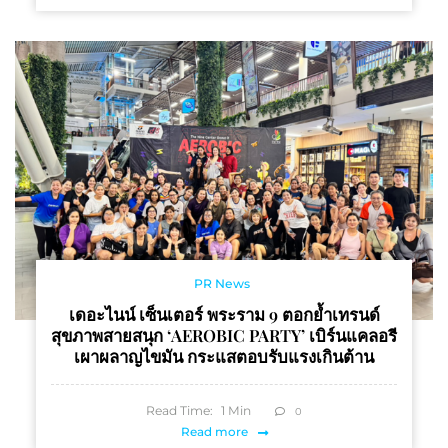
PR News
เดอะไนน์ เซ็นเตอร์ พระราม 9 ตอกย้ำเทรนด์
สุขภาพสายสนุก ‘AEROBIC PARTY’ เบิร์นแคลอรี
เผาผลาญไขมัน กระแสตอบรับแรงเกินต้าน
Read Time:
1
Min
0
Read more