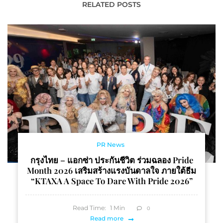
การดำเนินธุรกิจเม็ด
RELATED POSTS
พลาสติกโพลีโพรพิลีน (PP)
ล้านตันต่อปี
PR News
กรุงไทย – แอกซ่า ประกันชีวิต ร่วมฉลอง Pride
Month 2026 เสริมสร้างแรงบันดาลใจ ภายใต้ธีม
“KTAXA A Space To Dare With Pride 2026”
Read Time:
1
Min
0
Read more