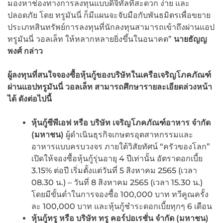
มองหาช่องทางการลงทุนแบบดิจิทัลที่สะดวก ง่าย และ
ปลอดภัย โดย ทรูมันนี่ ก็มีแผนจะจับมือกับพันธมิตรเพื่อขยาย
ประเภทสินทรัพย์การลงทุนที่นักลงทุนสามารถเข้าถึงผ่านแอป
ทรูมันนี่ วอลเล็ท ให้หลากหลายยิ่งขึ้นในอนาคต”
นายธัญญ
พงศ์ กล่าว
ผู้ลงทุนที่สนใจจองซื้อหุ้นกู้ของบริษัทในเครือเจริญโภคภัณฑ์
ผ่านแอปทรูมันนี่ วอลเล็ท สามารถศึกษารายละเอียดล่วงหน้า
ได้ ดังต่อไปนี้
หุ้นกู้ซีพีเอฟ
หรือ บริษัท เจริญโภคภัณฑ์อาหาร จำกัด
(มหาชน)
ผู้ดำเนินธุรกิจเกษตรอุตสาหกรรมและ
อาหารแบบครบวงจร ภายใต้วิสัยทัศน์ “ครัวของโลก”
เปิดให้จองซื้อหุ้นกู้รุ่นอายุ 4 ปีเท่านั้น อัตราดอกเบี้ย
3.15% ต่อปี เริ่มตั้งแต่วันที่ 5 สิงหาคม 2565 (เวลา
08.30 น.) – วันที่ 8 สิงหาคม 2565 (เวลา 15.30 น.)
โดยมีขั้นต่ำในการจองซื้อ 100,000 บาท ทวีคูณครั้ง
ละ 100,000 บาท และหุ้นกู้ชำระดอกเบี้ยทุกๆ 6 เดือน
หุ้นกู้ทรู
หรือ บริษัท ทรู คอร์ปอเรชั่น จำกัด (มหาชน)