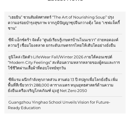
“เฮยยิน” ชวนสัมผัสศาสตร์ “The Art of Nourishing Soup” ปรุง
ความอร่อยบำรุงสุขภาพ จากภูมิปัญญาซุปจีนกวางตุ้ง โดย “เชฟแจ็คกี้
ชาน”
ซีพี แอ็กซ์ตร้า จัดตั้ง “ศูนย์เรียนรู้เกษตรบ้านโนนเขวา” ถ่ายทอดองค์
ความรู้ เชื่อมโยงตลาด ยกระดับเกษตรกรไทยให้เติบโตอย่างยั่งยืน
ยูนิโคล่ เปิดตัว LifeWear Fall/Winter 2026 ภายใต้คอนเซปต์
“Modern City Feelings” สะท้อนความหลากหลายของผู้คนและการ
ใช้ชีวิตผ่านเสื้อผ้าที่ตอบโจทย์ทุกวัน
ซีพีแรม ผนึกกำลังทุกภาคส่วน สานต่อ 13 ปี #ปลูกเพื่อโลกยั่งยืน เพิ่ม
พื้นที่สีเขียวกว่า 288,000 ตารางเมตร หนุนยุทธศาสตร์ด้านความ
ยั่งยืนเครือเจริญโภคภัณฑ์ มุ่งสู่ Net Zero 2050
Guangzhou Yinghao School Unveils Vision for Future-
Ready Education