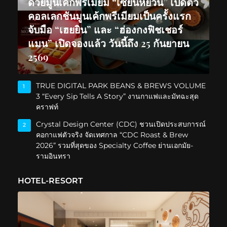
ด้วยมูนเค้กพรีเมียม “เซียนหยวน” เปิดตัว
คอลเลกชันมูนเค้กพรีเมียมเป็นครั้งแรก
จับมือ “เฮยยิน” และ “ฮ่องกงฟิชเชอร์
แมน” เปิดจองแล้ว วันนี้ถึง 25 กันยายน
2569
TRUE DIGITAL PARK BEANS & BREWS VOLUME
1
3 “Every Sip Tells A Story” งานกาแฟและมัทฉะสุด
คราฟท์
Crystal Design Center (CDC) ชวนเปิดประสบการณ์
2
คอกาแฟตัวจริง จัดเทศกาล “CDC Roast & Brew
2026” รวมที่สุดของ Specialty Coffee ย่านเอกมัย-
รามอินทรา
HOTEL-RESORT