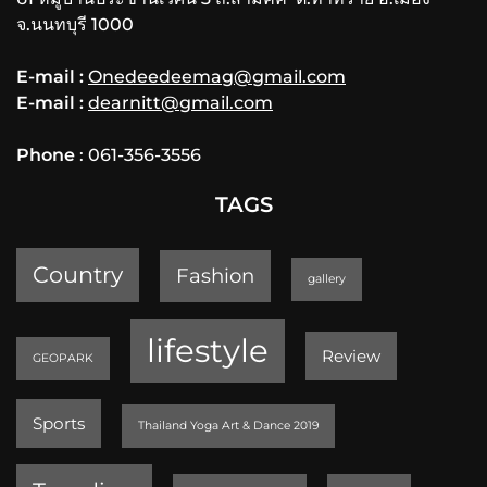
จ.นนทบุรี 1000
E-mail :
Onedeedeemag@gmail.com
E-mail :
dearnitt@gmail.com
Phone
: 061-356-3556
TAGS
Country
Fashion
gallery
lifestyle
Review
GEOPARK
Sports
Thailand Yoga Art & Dance 2019