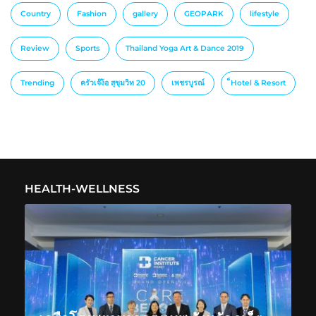
Country
Fashion
gallery
GEOPARK
lifestyle
Review
Sports
Thailand Yoga Art & Dance 2019
Trending
ครัวเจ๊ง้อ สุขุมวิท 20
เพชรบูรณ์
็Hotel & Resort
HEALTH-WELLNESS