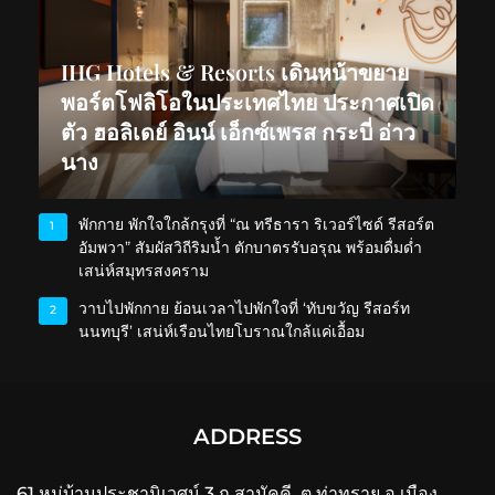
IHG Hotels & Resorts เดินหน้าขยาย
พอร์ตโฟลิโอในประเทศไทย ประกาศเปิด
ตัว ฮอลิเดย์ อินน์ เอ็กซ์เพรส กระบี่ อ่าว
นาง
พักกาย พักใจใกล้กรุงที่ “ณ ทรีธารา ริเวอร์ไซด์ รีสอร์ต
1
อัมพวา” สัมผัสวิถีริมน้ำ ตักบาตรรับอรุณ พร้อมดื่มด่ำ
เสน่ห์สมุทรสงคราม
วาบไปพักกาย ย้อนเวลาไปพักใจที่ ‘ทับขวัญ รีสอร์ท
2
นนทบุรี’ เสน่ห์เรือนไทยโบราณใกล้แค่เอื้อม
ADDRESS
61 หมู่บ้านประชานิเวศน์ 3 ถ.สามัคคี ต.ท่าทราย อ.เมือง