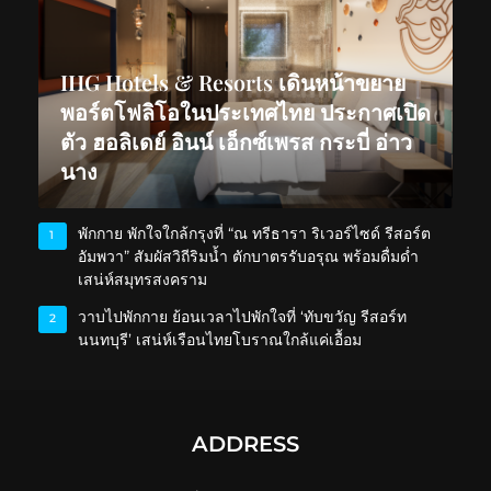
IHG Hotels & Resorts เดินหน้าขยาย
พอร์ตโฟลิโอในประเทศไทย ประกาศเปิด
ตัว ฮอลิเดย์ อินน์ เอ็กซ์เพรส กระบี่ อ่าว
นาง
พักกาย พักใจใกล้กรุงที่ “ณ ทรีธารา ริเวอร์ไซด์ รีสอร์ต
1
อัมพวา” สัมผัสวิถีริมน้ำ ตักบาตรรับอรุณ พร้อมดื่มด่ำ
เสน่ห์สมุทรสงคราม
วาบไปพักกาย ย้อนเวลาไปพักใจที่ ‘ทับขวัญ รีสอร์ท
2
นนทบุรี’ เสน่ห์เรือนไทยโบราณใกล้แค่เอื้อม
ADDRESS