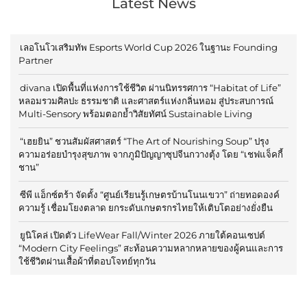
Latest News
เลอโนโวเสริมทัพ Esports World Cup 2026 ในฐานะ Founding
Partner
divana เปิดพื้นที่แห่งการใช้ชีวิต ผ่านนิทรรศการ “Habitat of Life”
หลอมรวมศิลปะ ธรรมชาติ และศาสตร์แห่งกลิ่นหอม สู่ประสบการณ์
Multi-Sensory พร้อมตอกย้ำวิสัยทัศน์ Sustainable Living
“เฮยยิน” ชวนสัมผัสศาสตร์ “The Art of Nourishing Soup” ปรุง
ความอร่อยบำรุงสุขภาพ จากภูมิปัญญาซุปจีนกวางตุ้ง โดย “เชฟแจ็คกี้
ชาน”
ซีพี แอ็กซ์ตร้า จัดตั้ง “ศูนย์เรียนรู้เกษตรบ้านโนนเขวา” ถ่ายทอดองค์
ความรู้ เชื่อมโยงตลาด ยกระดับเกษตรกรไทยให้เติบโตอย่างยั่งยืน
ยูนิโคล่ เปิดตัว LifeWear Fall/Winter 2026 ภายใต้คอนเซปต์
“Modern City Feelings” สะท้อนความหลากหลายของผู้คนและการ
ใช้ชีวิตผ่านเสื้อผ้าที่ตอบโจทย์ทุกวัน