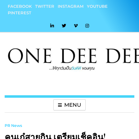
Skip
FACEBOOK
TWITTER
INSTAGRAM
YOUTUBE
to
PINTEREST
content
onedeedee
ให้ทุกวันเป็น "วันดีดี" ของคุณ
MENU
PR News
คนเก๋สายกิน เตรียมเช็คอิน!