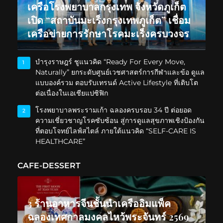
เครือโรงพยาบาลกรุงเทพ จังหวัดภูเก็ต
เปิด “สถาบันมะเร็งกรุงเทพภูเก็ต” เชื่อม
เครือข่ายการรักษาโรคมะเร็งครบวงจร
บำรุงราษฎร์ ชูแนวคิด “Ready For Every Move,
1
Naturally” ยกระดับศูนย์เวชศาสตร์การกีฬาและข้อ ดูแล
แบบองค์รวม ตอบรับเทรนด์ Active Lifestyle ที่เติบโต
ต่อเนื่องในเอเชียแปซิฟิก
โรงพยาบาลพระรามเก้า ฉลองครบรอบ 34 ปี ต่อยอด
2
ความเชี่ยวชาญโรคซับซ้อน สู่การดูแลสุขภาพเชิงป้องกัน
ที่ตอบโจทย์ไลฟ์สไตล์ ภายใต้แนวคิด “SELF-CARE IS
HEALTHCARE”
CAFE-DESSERT
3 ร้านอาหารจีนชั้นนำเครืออิมแพ็ค
ฉลองเทศกาลมงคลไหว้พระจันทร์ 2569