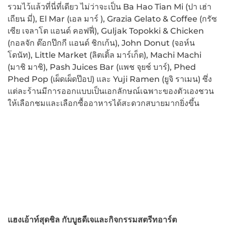
รวมไว้แล้วที่นี่ที่เดียว ไม่ว่าจะเป็น Ba Hao Tian Mi (ปา เฮ่า
เถียน มี่), El Mar (เอล มาร์ ), Grazia Gelato & Coffee (กรัซ
เซีย เจลาโต แอนด์ คอฟฟี่), Guljak Topokki & Chicken
(กอลจัก ต๊อกป๊กกี แอนด์ ชิกเก้น), John Donut (จอห์น
โดนัท), Little Market (ลิตเติ้ล มาร์เก็ต), Machi Machi
(มาชิ มาชิ), Pash Juices Bar (แพช จุยช์ บาร์), Phed
Phed Pop (เผ็ดเผ็ดป๊อป) และ Yuji Ramen (ยูจิ ราเมน) ซึ่ง
แต่ละร้านมีการออกแบบเป็นเอกลักษณ์เฉพาะของตัวเองชวน
ให้เลือกชมและเลือกซื้ออาหารได้สะดวกสบายมากยิ่งขึ้น
แฮงเอ้าท์สุดชิล กับบูธดีเจและกิจกรรมสตรีทอาร์ต