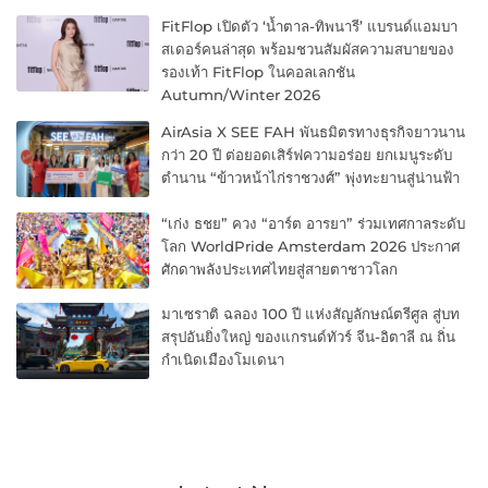
FitFlop เปิดตัว ‘น้ำตาล-ทิพนารี’ แบรนด์แอมบา
สเดอร์คนล่าสุด พร้อมชวนสัมผัสความสบายของ
รองเท้า FitFlop ในคอลเลกชัน
Autumn/Winter 2026
AirAsia X SEE FAH พันธมิตรทางธุรกิจยาวนาน
กว่า 20 ปี ต่อยอดเสิร์ฟความอร่อย ยกเมนูระดับ
ตำนาน “ข้าวหน้าไก่ราชวงศ์” พุ่งทะยานสู่น่านฟ้า
“เก่ง ธชย” ควง “อาร์ต อารยา” ร่วมเทศกาลระดับ
โลก WorldPride Amsterdam 2026 ประกาศ
ศักดาพลังประเทศไทยสู่สายตาชาวโลก
มาเซราติ ฉลอง 100 ปี แห่งสัญลักษณ์ตรีศูล สู่บท
สรุปอันยิ่งใหญ่ ของแกรนด์ทัวร์ จีน-อิตาลี ณ ถิ่น
กำเนิดเมืองโมเดนา