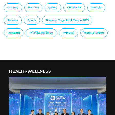
Country
Fashion
gallery
GEOPARK
lifestyle
Review
Sports
Thailand Yoga Art & Dance 2019
Trending
ครัวเจ๊ง้อ สุขุมวิท 20
เพชรบูรณ์
็Hotel & Resort
HEALTH-WELLNESS