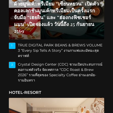
ด้วยมูนเค้กพรีเมียม “เซียนหยวน” เปิดตัว
คอลเลกชันมูนเค้กพรีเมียมเป็นครั้งแรก
จับมือ “เฮยยิน” และ “ฮ่องกงฟิชเชอร์
แมน” เปิดจองแล้ว วันนี้ถึง 25 กันยายน
2569
TRUE DIGITAL PARK BEANS & BREWS VOLUME
1
3 “Every Sip Tells A Story” งานกาแฟและมัทฉะสุด
คราฟท์
Crystal Design Center (CDC) ชวนเปิดประสบการณ์
2
คอกาแฟตัวจริง จัดเทศกาล “CDC Roast & Brew
2026” รวมที่สุดของ Specialty Coffee ย่านเอกมัย-
รามอินทรา
HOTEL-RESORT