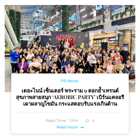
PR News
เดอะไนน์ เซ็นเตอร์ พระราม 9 ตอกย้ำเทรนด์
สุขภาพสายสนุก ‘AEROBIC PARTY’ เบิร์นแคลอรี
เผาผลาญไขมัน กระแสตอบรับแรงเกินต้าน
Read Time:
1
Min
0
Read more