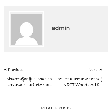
admin
Post
Previous
Next
navigation
ทำความรู้จักผู้ประกาศข่าว
วช. ชวนเยาวชนหาความรู้
สาวคนเก่ง “เฟร้นช์ฟราย-ริ
“NRCT Woodland ดิน
นทร์ณฐา” ช่อง MONO29
แดนแห่งป่า” ในงาน
(โมโน ทเวนตี้ไนน์)
มหกรรมวิทยาศาสตร์และ
เทคโนโลยีแห่งชาติ 2565
RELATED POSTS