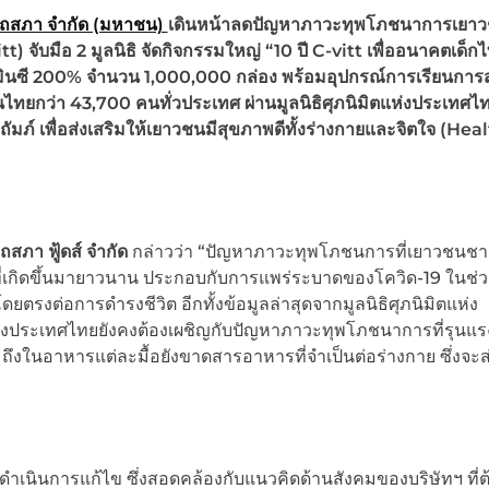
 โอสถสภา จำกัด (มหาชน)
เดินหน้าลดปัญหาภาวะทุพโภชนาการเยา
tt) จับมือ 2 มูลนิธิ
จัดกิจกรรมใหญ่ “
10 ปี
C-vitt
เพื่ออนาคตเด็กไ
มินซี
200% จำนวน
1,000,000 กล่อง พร้อมอุปกรณ์
การเรียนกา
นไทยกว่า 43,700 คนทั่วประเทศ
ผ่านมูลนิธิศุภนิมิตแห่งประเทศไ
ถัมภ์
เพื่อส่งเสริมให้เยาวชน
มีสุขภาพดีทั้งร่างกายและจิตใจ (
Heal
สภา ฟู้ดส์ จำกัด
กล่าวว่า “ปัญหาภาวะทุพโภชนการที่เยาวชนช
่เกิดขึ้นมายาวนาน ประกอบกับการแพร่ระบาดของโควิด-19 ในช่วง 2
งต่อการดำรงชีวิต อีกทั้งข้อมูลล่าสุดจากมูลนิธิศุภนิมิตแห่ง
ระเทศไทยยังคงต้องเผชิญกับปัญหาภาวะทุพโภชนาการที่รุนแรง 
ถึงในอาหารแต่ละมื้อยังขาดสารอาหารที่จำเป็นต่อร่างกาย ซึ่งจะ
งเร่งดำเนินการแก้ไข ซึ่งสอดคล้องกับแนวคิดด้านสังคมของบริษัทฯ ที่