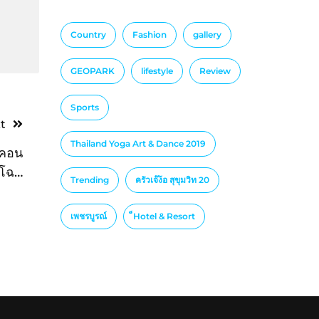
Country
Fashion
gallery
GEOPARK
lifestyle
Review
Sports
t
Thailand Yoga Art & Dance 2019
ูคอน
 โฉม
Trending
ครัวเจ๊ง้อ สุขุมวิท 20
กวัน”
เพชรบูรณ์
็Hotel & Resort