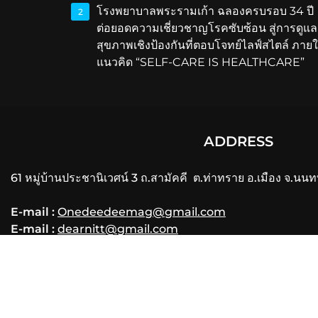
โรงพยาบาลพระรามเก้า ฉลองครบรอบ 34 ปี
2
ต่อยอดความเชี่ยวชาญโรคซับซ้อน สู่การดูแล
สุขภาพเชิงป้องกันที่ตอบโจทย์ไลฟ์สไตล์ ภายใ
แนวคิด “SELF-CARE IS HEALTHCARE”
ADDRESS
61 หมู่บ้านประชานิเวศน์ 3 ถ.สามัคคี ต.ท่าทราย อ.เมือง จ.นนท
E-mail :
Onedeedeemag@gmail.com
E-mail :
dearnitt@gmail.com
Phone
: 061-356-3556