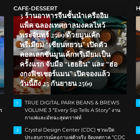
CAFE-DESSERT
H
3 ร้านอาหารจีนชั้นนำเครืออิม
แพ็ค ฉลองเทศกาลมงคลไหว้
พระจันทร์ 2569 ด้วยมูนเค้ก
พรีเมียม “เซียนหยวน” เปิดตัว
คอลเลกชันมูนเค้กพรีเมียมเป็น
ครั้งแรก จับมือ “เฮยยิน” และ “ฮ่อ
งกงฟิชเชอร์แมน” เปิดจองแล้ว
วันนี้ถึง 25 กันยายน 2569
TRUE DIGITAL PARK BEANS & BREWS
1
ร
VOLUME 3 “Every Sip Tells A Story” งาน
กาแฟและมัทฉะสุดคราฟท์
Crystal Design Center (CDC) ชวนเปิด
2
ประสบการณ์คอกาแฟตัวจริง จัดเทศกาล “CDC