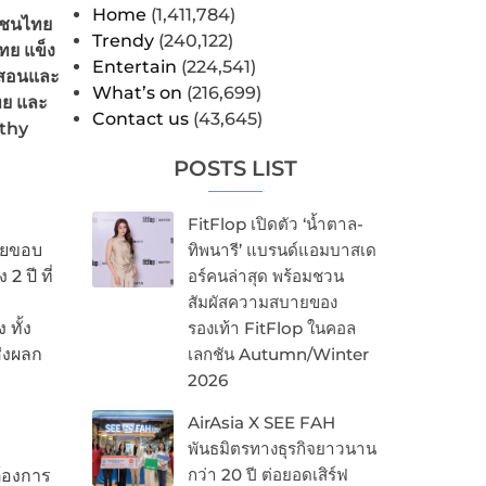
Home
(1,411,784)
วชนไทย
Trendy
(240,122)
ทย แข็ง
Entertain
(224,541)
รสอนและ
What’s on
(216,699)
ทย และ
Contact us
(43,645)
thy
POSTS LIST
FitFlop เปิดตัว ‘น้ำตาล-
ายขอบ
ทิพนารี’ แบรนด์แอมบาสเด
 ปี ที่
อร์คนล่าสุด พร้อมชวน
สัมผัสความสบายของ
ทั้ง
รองเท้า FitFlop ในคอล
ส่งผลก
เลกชัน Autumn/Winter
2026
AirAsia X SEE FAH
พันธมิตรทางธุรกิจยาวนาน
กว่า 20 ปี ต่อยอดเสิร์ฟ
ต้องการ