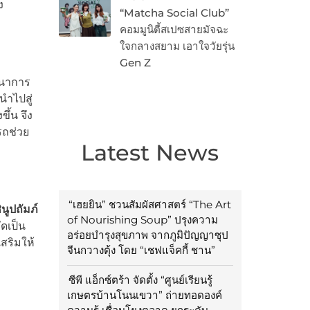
ง
“Matcha Social Club”
คอมมูนิตี้สเปซสายมัจฉะ
ใจกลางสยาม เอาใจวัยรุ่น
Gen Z
ฒนาการ
นำไปสู่
ึ้น จึง
รถช่วย
Latest News
“เฮยยิน” ชวนสัมผัสศาสตร์ “The Art
นูปถัมภ์
of Nourishing Soup” ปรุงความ
ดเป็น
อร่อยบำรุงสุขภาพ จากภูมิปัญญาซุป
เสริมให้
จีนกวางตุ้ง โดย “เชฟแจ็คกี้ ชาน”
ซีพี แอ็กซ์ตร้า จัดตั้ง “ศูนย์เรียนรู้
เกษตรบ้านโนนเขวา” ถ่ายทอดองค์