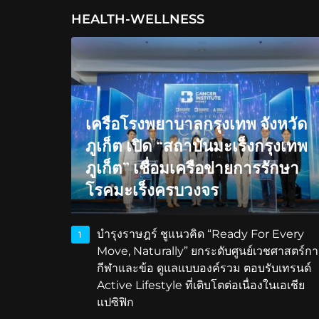
HEALTH-WELLNESS
เครือโรงพยาบาลกรุงเทพ จังหวัด
ภูเก็ต เปิด “สถาบันมะเร็งกรุงเทพ
ภูเก็ต” เชื่อมเครือข่ายการรักษา
โรคมะเร็งครบวงจร
บำรุงราษฎร์ ชูแนวคิด “Ready For Every
1
Move, Naturally” ยกระดับศูนย์เวชศาสตร์กา
กีฬาและข้อ ดูแลแบบองค์รวม ตอบรับเทรนด์
Active Lifestyle ที่เติบโตต่อเนื่องในเอเชีย
แปซิฟิก