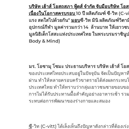
บริษัท เฮ้าส์ โอสถสภา ฟู้ดส์ จำกัด จับมือบริษัท
เนื่องในโอกาสครบรอบ
10 ปี ผลิตภัณฑ์ ซี-วิท
(
C-vi
แรง สดใสไปด้วยกัน”
มอบ
ซี-วิท มินิ ผลิตภัณฑ์วิตา
อุปกรณ์กีฬา มูลค่ารวมกว่า
14 ล้านบาท ให้เยาวช
มูลนิธิเด็กโสสะแห่งประเทศไทย ในพระบรมราชินูป
Body & Mind)
มร. โอซามุ โซมะ ประธานบริหาร บริษัท เฮ้าส์ โอสถ
ของประเทศไทยประสบอยู่ในปัจจุบัน จัดเป็นปัญหาที
ผ่าน ทำให้หลายครอบครัวขาดรายได้ส่งผลกระทบโดยตร
ประเทศไทย ทำให้ทราบว่ากลุ่มเยาวชนชายขอบของป
การไม่ได้รับประทานมื้อสำคัญอย่างอาหารเช้า รวม
ระทบต่อการพัฒนาของร่างกายและสมอง
ซี
-วิท (C-vitt) ได้เล็งเห็นถึงปัญหาดังกล่าวที่ต้อ