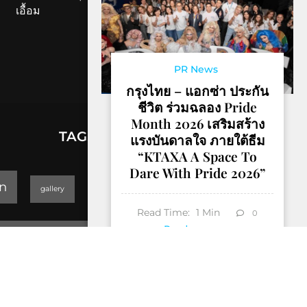
เอื้อม
PR News
กรุงไทย – แอกซ่า ประกัน
ชีวิต ร่วมฉลอง Pride
Month 2026 เสริมสร้าง
TAGS
แรงบันดาลใจ ภายใต้ธีม
“KTAXA A Space To
Dare With Pride 2026”
lifestyle
n
gallery
GEOPARK
Read Time:
1
Min
0
Trending
Read more
Thailand Yoga Art & Dance 2019
็Hotel & Resort