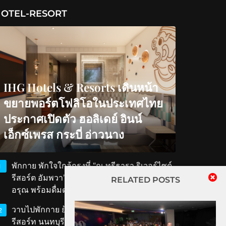
OTEL-RESORT
IHG Hotels & Resorts เดินหน้า
ขยายพอร์ตโฟลิโอในประเทศไทย
ประกาศเปิดตัว ฮอลิเดย์ อินน์
เอ็กซ์เพรส กระบี่ อ่าวนาง
พักกาย พักใจใกล้กรุงที่ “ณ ทรีธารา ริเวอร์ไซด์
1
รีสอร์ต อัมพวา” สัมผัสวิถีริมน้ำ ตักบาตรรับ
RELATED POSTS
อรุณ พร้อมดื่มด่ำเสน่ห์สมุทรสงคราม
วาบไปพักกาย ย้อนเวลาไปพักใจที่ ‘ทับขวัญ
2
รีสอร์ท นนทบุรี’ เสน่ห์เรือนไทยโบราณใกล้แค่