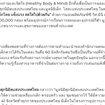
่างกายและจิตใจ (Healthy Body & Mind) อีกทั้งเพื่อเป็นการฉล
ลนิธิศุภนิมิตแห่งประเทศไทย และมูลนิธิเด็ก โสสะแห่งประเทศไทย ใ
เด็กไทย แข็งแรง สดใสไปด้วยกัน”
ด้วยการมอบผลิตภัณฑ์ซี-วิท มินิ เ
,000,000 กล่อง พร้อมอุปกรณ์การเรียนการสอนและอุปกรณ์กีฬา มู
้านโภชนาการและสุขภาพของเยาวชนทั่วประเทศ
ินซีอย่างเพียงพอตามที่ร่างกายต้องการตามคำแนะนำของสำนักงานคณ
กควรได้รับในแต่ละวันคือ 60 มิลลิกรัมต่อวันซึ่งเป็นปริมาณที่จำ
ข็งแรง พร้อมรับกับสถานการณ์ทางสุขภาพในยุคปัจจุบัน นอกจากนี้ย
ความรู้เรื่องสารอาหารที่จำเป็นต่อร่างกาย รวมถึงการเล่นเกมส์เพื
ธิศุภนิมิตแห่งประเทศไทย
กล่าวว่า “มูลนิธิศุภนิมิตแห่งประเทศไทย 
ความช่วยเหลือแก่เด็ก ครอบครัว และ ชุมชนยากไร้ ให้มีความเป
านใน 41 จังหวัดทั่วทุกภาคของประเทศไทย มีเด็กในโครงการอุปการะก