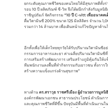
ยกระดับคุณภาพชีวิตของคนไทยให้มีสุขภาพดีทั้งร
รอบ 10 ปี ผลิตภัณฑ์ ซี-วิท จึงได้ผนึกกำลังกับมู
ราชินูปถัมภ์ จัดกิจกรรม
“
10 ปี C-vitt เพื่ออนาคต
ดื่มวิตามินซี 200% ขนาด 125 มิลลิลิตร จำนวน 1
รวมกว่า 14 ล้านบาท เพื่อเดินหน้าแก้ไขปัญหาด
อีกทั้งเพื่อให้เด็กไทยทุกวัยได้รับปริมาณวิตาม
กรรมการอาหารและยา ค่าเฉลี่ยปริมาณวิตามินซีที่เด็
การเสริมสร้างพัฒนาการ เสริมสร้างภูมิคุ้มกันให้แ
ทีมพนักงานลงพื้นที่ทำกิจกรรมกับเยาวชน ทั้งการให้
สร้างความแข็งแกร่งด้านสุขภาพ”
ทางด้าน
ดร.สราวุธ ราชศรีเมือง ผู้อำนวยการมูลนิ
องค์กรพัฒนาเอกชน สาธารณประโยชน์ ดำเนินการให้
และคุณภาพชีวิตที่ดีขึ้น ปัจจุบันมีพื้นที่ดำเนินง