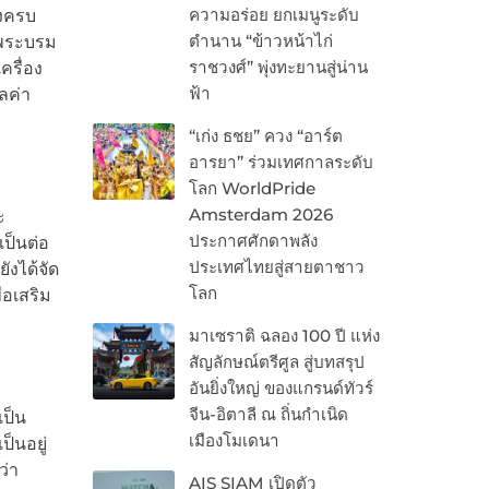
ความอร่อย ยกเมนูระดับ
องครบ
ตำนาน “ข้าวหน้าไก่
นพระบรม
ราชวงศ์” พุ่งทะยานสู่น่าน
ครื่อง
ฟ้า
ลค่า
“เก่ง ธชย” ควง “อาร์ต
อารยา” ร่วมเทศกาลระดับ
โลก WorldPride
Amsterdam 2026
ะ
ประกาศศักดาพลัง
เป็นต่อ
ประเทศไทยสู่สายตาชาว
ังได้จัด
โลก
่อเสริม
มาเซราติ ฉลอง 100 ปี แห่ง
สัญลักษณ์ตรีศูล สู่บทสรุป
อันยิ่งใหญ่ ของแกรนด์ทัวร์
จีน-อิตาลี ณ ถิ่นกำเนิด
เป็น
เมืองโมเดนา
็นอยู่
ว่า
AIS SIAM เปิดตัว