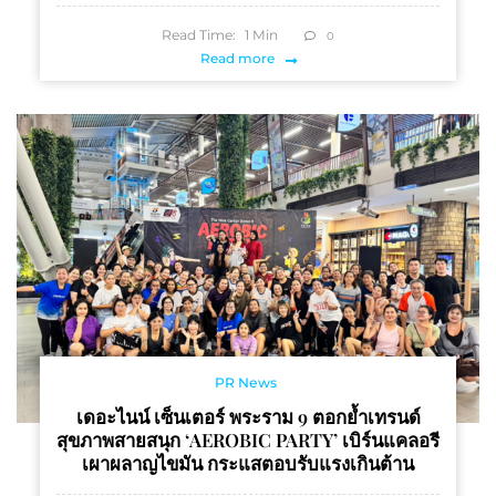
Read Time:
1
Min
0
Read more
PR News
เดอะไนน์ เซ็นเตอร์ พระราม 9 ตอกย้ำเทรนด์
สุขภาพสายสนุก ‘AEROBIC PARTY’ เบิร์นแคลอรี
เผาผลาญไขมัน กระแสตอบรับแรงเกินต้าน