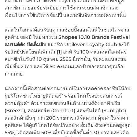
สมาชิกร้านค้า Unilever Loyalty Club ตรวจสอบข้อมูล
สมาชิก กดยอมรับระเบียบการใช้งานระบบสมาชิก และ
เงื่อนไขการใช้บริการช้อปปี้ และกดยืนยันการสมัครเท่านั้น
และในโอกาสต้อนรับฤดูกาลช้อปปิ้งออนไลน์ในช่วงไตรมาส
สุดท้ายของปี ในมหกรรม
Shopee
10.10
Brands Festival
แบรนด์ดัง ปังเต็มสิบ
สมาชิก Unilever Loyalty Club จะได้
รับสิทธิประโยชน์เพิ่มเติม
[1]
อาทิ รับ 100 คะแนนเมื่อสมัคร
สมาชิกในวันที่ 10 ตุลาคม 2565 นี้เท่านั้น, รับคะแนนสะสม
เพิ่มขึ้น 2 เท่า และใช้ 50 คะแนนแลกรับของสมนาคุณอีก
มากมาย
นอกจากนี้เพื่อสานต่อเจตนารมณ์ในการลดค่าครองชีพให้กับ
ผู้บริโภคชาวไทย ‘ยูนิลีเวอร์’ พร้อมโหมโรงประสบการณ์
ความคุ้มค่า ด้วยการยกขบวนสินค้าแบรนด์ดัง อาทิ บรีส
(Breeze), คอมฟอร์ท (Comfort) และซันไลต์ (Sunlight)
และสินค้าอื่นๆ กว่า 200 รายการ เสิร์ฟความคุ้มค่าในราคา
สุดพิเศษ ให้ผู้บริโภคได้ช้อปกันอย่างเต็มอิ่ม ด้วยส่วนลดสูงสุด
55%, โค้ดลดเพิ่ม 50% เมื่อมียอดซื้อขั้นต่ำ 30 บาท และโค้ด