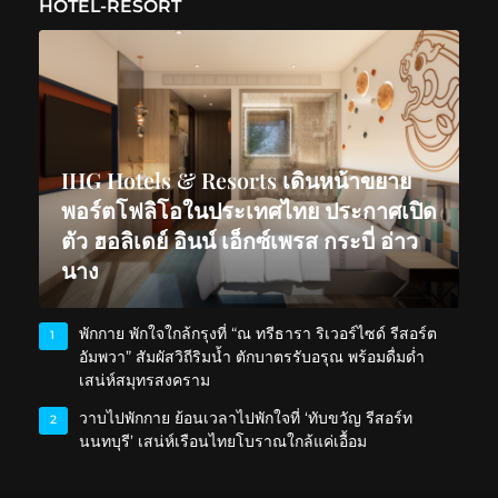
HOTEL-RESORT
IHG Hotels & Resorts เดินหน้าขยาย
พอร์ตโฟลิโอในประเทศไทย ประกาศเปิด
ตัว ฮอลิเดย์ อินน์ เอ็กซ์เพรส กระบี่ อ่าว
นาง
พักกาย พักใจใกล้กรุงที่ “ณ ทรีธารา ริเวอร์ไซด์ รีสอร์ต
1
อัมพวา” สัมผัสวิถีริมน้ำ ตักบาตรรับอรุณ พร้อมดื่มด่ำ
เสน่ห์สมุทรสงคราม
วาบไปพักกาย ย้อนเวลาไปพักใจที่ ‘ทับขวัญ รีสอร์ท
2
นนทบุรี’ เสน่ห์เรือนไทยโบราณใกล้แค่เอื้อม