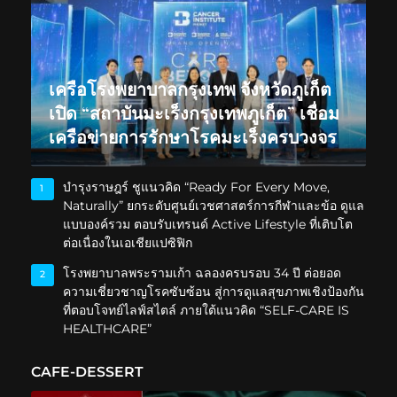
เครือโรงพยาบาลกรุงเทพ จังหวัดภูเก็ต
เปิด “สถาบันมะเร็งกรุงเทพภูเก็ต” เชื่อม
เครือข่ายการรักษาโรคมะเร็งครบวงจร
บำรุงราษฎร์ ชูแนวคิด “Ready For Every Move,
1
Naturally” ยกระดับศูนย์เวชศาสตร์การกีฬาและข้อ ดูแล
แบบองค์รวม ตอบรับเทรนด์ Active Lifestyle ที่เติบโต
ต่อเนื่องในเอเชียแปซิฟิก
โรงพยาบาลพระรามเก้า ฉลองครบรอบ 34 ปี ต่อยอด
2
ความเชี่ยวชาญโรคซับซ้อน สู่การดูแลสุขภาพเชิงป้องกัน
ที่ตอบโจทย์ไลฟ์สไตล์ ภายใต้แนวคิด “SELF-CARE IS
HEALTHCARE”
CAFE-DESSERT