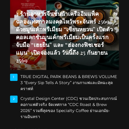
3 ร้านอาหารจีนชั้นนำเครืออิมแพ็ค
ฉลองเทศกาลมงคลไหว้พระจันทร์ 2569
ด้วยมูนเค้กพรีเมียม “เซียนหยวน” เปิดตัว
คอลเลกชันมูนเค้กพรีเมียมเป็นครั้งแรก
จับมือ “เฮยยิน” และ “ฮ่องกงฟิชเชอร์
แมน” เปิดจองแล้ว วันนี้ถึง 25 กันยายน
2569
TRUE DIGITAL PARK BEANS & BREWS VOLUME
1
3 “Every Sip Tells A Story” งานกาแฟและมัทฉะสุด
คราฟท์
Crystal Design Center (CDC) ชวนเปิดประสบการณ์
2
คอกาแฟตัวจริง จัดเทศกาล “CDC Roast & Brew
2026” รวมที่สุดของ Specialty Coffee ย่านเอกมัย-
รามอินทรา