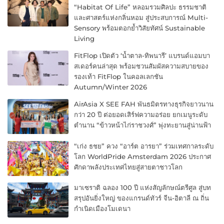
“Habitat Of Life” หลอมรวมศิลปะ ธรรมชาติ
และศาสตร์แห่งกลิ่นหอม สู่ประสบการณ์ Multi-
Sensory พร้อมตอกย้ำวิสัยทัศน์ Sustainable
Living
FitFlop เปิดตัว ‘น้ำตาล-ทิพนารี’ แบรนด์แอมบา
สเดอร์คนล่าสุด พร้อมชวนสัมผัสความสบายของ
รองเท้า FitFlop ในคอลเลกชัน
Autumn/Winter 2026
AirAsia X SEE FAH พันธมิตรทางธุรกิจยาวนาน
กว่า 20 ปี ต่อยอดเสิร์ฟความอร่อย ยกเมนูระดับ
ตำนาน “ข้าวหน้าไก่ราชวงศ์” พุ่งทะยานสู่น่านฟ้า
“เก่ง ธชย” ควง “อาร์ต อารยา” ร่วมเทศกาลระดับ
โลก WorldPride Amsterdam 2026 ประกาศ
ศักดาพลังประเทศไทยสู่สายตาชาวโลก
มาเซราติ ฉลอง 100 ปี แห่งสัญลักษณ์ตรีศูล สู่บท
สรุปอันยิ่งใหญ่ ของแกรนด์ทัวร์ จีน-อิตาลี ณ ถิ่น
กำเนิดเมืองโมเดนา