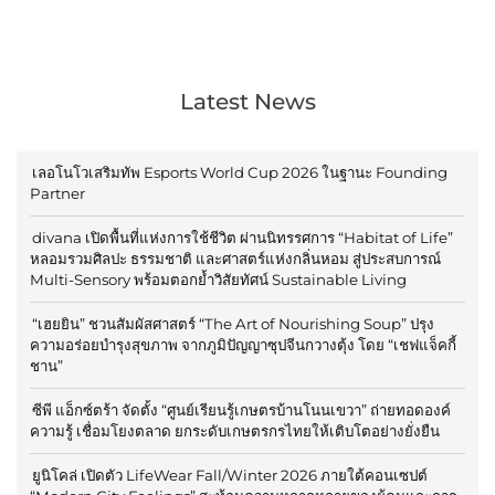
Latest News
เลอโนโวเสริมทัพ Esports World Cup 2026 ในฐานะ Founding
Partner
divana เปิดพื้นที่แห่งการใช้ชีวิต ผ่านนิทรรศการ “Habitat of Life”
หลอมรวมศิลปะ ธรรมชาติ และศาสตร์แห่งกลิ่นหอม สู่ประสบการณ์
Multi-Sensory พร้อมตอกย้ำวิสัยทัศน์ Sustainable Living
“เฮยยิน” ชวนสัมผัสศาสตร์ “The Art of Nourishing Soup” ปรุง
ความอร่อยบำรุงสุขภาพ จากภูมิปัญญาซุปจีนกวางตุ้ง โดย “เชฟแจ็คกี้
ชาน”
ซีพี แอ็กซ์ตร้า จัดตั้ง “ศูนย์เรียนรู้เกษตรบ้านโนนเขวา” ถ่ายทอดองค์
ความรู้ เชื่อมโยงตลาด ยกระดับเกษตรกรไทยให้เติบโตอย่างยั่งยืน
ยูนิโคล่ เปิดตัว LifeWear Fall/Winter 2026 ภายใต้คอนเซปต์