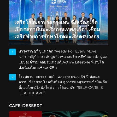
เครือโรงพยาบาลกรุงเทพ จังหวัดภูเก็ต
เปิด “สถาบันมะเร็งกรุงเทพภูเก็ต” เชื่อม
เครือข่ายการรักษาโรคมะเร็งครบวงจร
บำรุงราษฎร์ ชูแนวคิด “Ready For Every Move,
1
Naturally” ยกระดับศูนย์เวชศาสตร์การกีฬาและข้อ ดูแล
แบบองค์รวม ตอบรับเทรนด์ Active Lifestyle ที่เติบโต
ต่อเนื่องในเอเชียแปซิฟิก
โรงพยาบาลพระรามเก้า ฉลองครบรอบ 34 ปี ต่อยอด
2
ความเชี่ยวชาญโรคซับซ้อน สู่การดูแลสุขภาพเชิงป้องกัน
ที่ตอบโจทย์ไลฟ์สไตล์ ภายใต้แนวคิด “SELF-CARE IS
HEALTHCARE”
CAFE-DESSERT