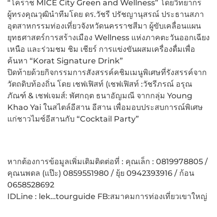
“โคราช MICE City Green and Wellness” โดยวิทยากร
ผู้ทรงคุณวุฒินำทีมโดย ดร.วัชรี ปรัชญานุสรณ์ ประธานสภา
อุตสาหกรรมท่องเที่ยวจังหวัดนครราชสีมา ผู้ขับเคลื่อนแผน
ยุทธศาสตร์การสร้างเมือง Wellness แห่งภาคตะวันออกเฉียง
เหนือ และร่วมชม ชิม เชียร์ การแข่งขันผสมเครื่องดื่มเพื่อ
ค้นหา “Korat Signature Drink”
ปิดท้ายด้วยกิจกรรมการสังสรรค์คชิมเมนูพิเศษที่รังสรรค์จาก
วัตถดิบท้องถิ่น โดย เชฟเฟิสท์ (เชฟเฟิสท์ :วัชรีภรณ์ อรุณ
ภัณฑ์ & เชฟเจมส์: พัศกฤต ธนาอัญมณี จากกลุ่ม Young
Khao Yai ในสไตล์อีสาน อีสาน เพื่อมอบประสบการณ์พิเศษ
แก่ชาวไมซ์อีสานกับ “Cocktail Party”
หากต้องการข้อมูลเพิ่มเติมติดต่อที่ : คุณเล็ก : 0819978805 /
คุณนพดล (แป๊ะ) 0859551980 / ยุ้ย 0942393916 / ก้อน
0658528692
IDLine : lek…tourguide FB:สมาคมการท่องเที่ยวเขาใหญ่