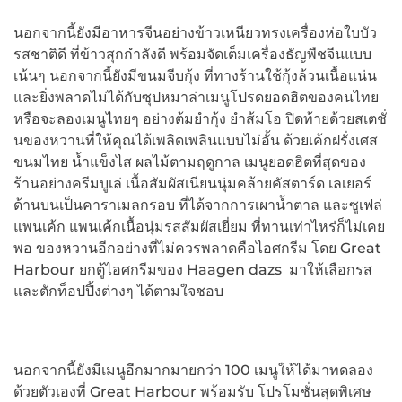
นอกจากนี้ยังมีอาหารจีนอย่างข้าวเหนียวทรงเครื่องห่อใบบัว
รสชาติดี ที่ข้าวสุกกำลังดี พร้อมจัดเต็มเครื่องธัญพืชจีนแบบ
เน้นๆ นอกจากนี้ยังมีขนมจีบกุ้ง ที่ทางร้านใช้กุ้งล้วนเนื้อแน่น
และยิ่งพลาดไม่ได้กับซุปหมาล่าเมนูโปรดยอดฮิตของคนไทย
หรือจะลองเมนูไทยๆ อย่างต้มยำกุ้ง ยำส้มโอ ปิดท้ายด้วยสเตชั่
นของหวานที่ให้คุณได้เพลิดเพลินแบบไม่อั้น ด้วยเค้กฝรั่งเศส
ขนมไทย น้ำแข็งไส ผลไม้ตามฤดูกาล เมนูยอดฮิตที่สุดของ
ร้านอย่างครีมบูเล่ เนื้อสัมผัสเนียนนุ่มคล้ายคัสตาร์ด เลเยอร์
ด้านบนเป็นคาราเมลกรอบ ที่ได้จากการเผาน้ำตาล และซูเฟล่
แพนเค้ก แพนเค้กเนื้อนุ่มรสสัมผัสเยี่ยม ที่ทานเท่าไหร่ก็ไม่เคย
พอ ของหวานอีกอย่างที่ไม่ควรพลาดคือไอศกรีม โดย Great
Harbour ยกตู้ไอศกรีมของ Haagen dazs มาให้เลือกรส
และตักท็อปปิ้งต่างๆ ได้ตามใจชอบ
นอกจากนี้ยังมีเมนูอีกมากมายกว่า 100 เมนูให้ได้มาทดลอง
ด้วยตัวเองที่ Great Harbour พร้อมรับ โปรโมชั่นสุดพิเศษ