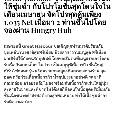
ให้ชุ่มฉ่ำ กับโปรโมชั่นสุดโดนใจใน
เดือนเมษายน จัดโปรสุดคุ้มเพียง
1,035 Net เมื่อมา 2 ท่านขึ้นไปโดย
จองผ่าน Hungry Hub
เมษายนนี้
Great Harbour ขอเชิญทุกท่านมาดับร้อนกับ
บุฟเฟต์นานาชาติสุดพรีเมี่ยม ด้วยคาราวานเมนูสุด พรีเมี่ยม
มาเสิร์ฟให้กับคนรักบุฟเฟต์ โดยขอเริ่มต้นที่เมนูแรกเอาใจคน
รักเนื้อกันแบบเต็มๆ ไม่ว่าจะเป็นเมนูซูชิเนื้อวากิว ชิ้นใหญ่
เบิร์นไฟหอมกรุ่น พร้อมราดซอสสูตรพิเศษของทางร้าน สุด
ฮอต หรือก๋วยเตี๋ยวเนื้อวากิว น้ำซุปปรุงมาอย่างดี รสชาติ
กลมกล่อม อร่อยจนลืมไม่ลง พร้อมกับเนื้อวากิวแผ่นใหญ่นุ่ม
ละลายในปากและที่ขาดไม่ได้เลยก็คือสเต๊กเนื้อสุดพรีเมี่ยมกับ
ชิ้นเนื้อขนาดกำลังพอดี ย่างสุกพอเหมาะ ทำให้เนื้อชุ่มฉ่ำกา
รันตีความอร่อย