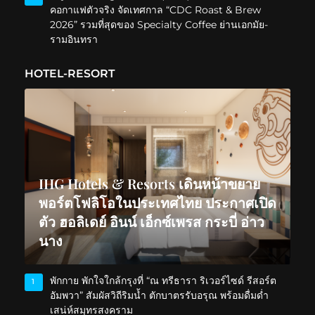
คอกาแฟตัวจริง จัดเทศกาล “CDC Roast & Brew
2026” รวมที่สุดของ Specialty Coffee ย่านเอกมัย-
รามอินทรา
HOTEL-RESORT
IHG Hotels & Resorts เดินหน้าขยาย
พอร์ตโฟลิโอในประเทศไทย ประกาศเปิด
ตัว ฮอลิเดย์ อินน์ เอ็กซ์เพรส กระบี่ อ่าว
นาง
พักกาย พักใจใกล้กรุงที่ “ณ ทรีธารา ริเวอร์ไซด์ รีสอร์ต
1
อัมพวา” สัมผัสวิถีริมน้ำ ตักบาตรรับอรุณ พร้อมดื่มด่ำ
เสน่ห์สมุทรสงคราม