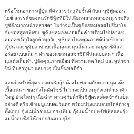
หรือโซนอาหารญี่ปุ่น ที่คัดสรรวัตถุดิบชั้นดี กับเมนูซีฟู้ดออน
ไอซ์ สวรรค์ของคนรักซีฟู้ดที่มีให้เลือกหลากหลายเมนู รวมถึง
ซูชิอีกมากหน้าหลายตา ไม่ว่าจะเป็นซูชิแซลมอลสไปซี่มาโย
กับซอสสูตรพิเศษ, ซูชิแซลมอลแบบเต็มคำ พร้อมไข่ปลาแซ
ลมอลขวัญใจลูกค้าทุกวัย, ซูชิปลาไหลคุณภาพดีนำเข้าจาก
ญี่ปุ่น และซูชิปลาซาบะเนื้อนุ่มละมุนลิ้น และ เมนูซาซิมิสด
อร่อย แบบเต็ม ๆ คำ ของแซลมอลซาซิมิที่หั่นแบบสด ๆ เนื้อ
นุ่มเด้งเต็มคำ, ปูอัดคุณภาพเยี่ยม ที่หวาน สด ใหม่ และทูน่าซา
ซิมิ ที่ปลาทูน่า แล่บางๆ เป็นชิ้นพอดีคำ
และสำหรับที่สุด ของคนรักกุ้ง ต้องไม่พลาดกับความนุ่ม เด้ง
เนื้อแน่น ๆ ของกุ้งโตคัดไซซ์ ไม่ว่าจะเป็น เมนูกุ้งแม่น้ำเผาตัว
ใหญ่ ย่างใหม่ๆ เนื้อฉ่ำๆ ทานคู่กับน้ำจิ้มซีฟู้ดรสเด็ดเข้ากันเป็น
อย่างดี หรือเข้าเมนูแบบตะวันตก พร้อมปรุงแบบอบสไตล์ต่างๆ
ทั้งแบบ กุ้งแม่น้ำอบเนยกระเทียม กุ้งแม่น้ำอบทรัฟเฟิลและกุ้ง
แม่น้ำอบชีส ให้อร่อยกันแบบจุใจ