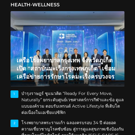
HEALTH-WELLNESS
เครือโรงพยาบาลกรุงเทพ จังหวัดภูเก็ต
เปิด “สถาบันมะเร็งกรุงเทพภูเก็ต” เชื่อม
เครือข่ายการรักษาโรคมะเร็งครบวงจร
บำรุงราษฎร์ ชูแนวคิด “Ready For Every Move,
1
Naturally” ยกระดับศูนย์เวชศาสตร์การกีฬาและข้อ ดูแล
แบบองค์รวม ตอบรับเทรนด์ Active Lifestyle ที่เติบโต
ต่อเนื่องในเอเชียแปซิฟิก
โรงพยาบาลพระรามเก้า ฉลองครบรอบ 34 ปี ต่อยอด
2
ความเชี่ยวชาญโรคซับซ้อน สู่การดูแลสุขภาพเชิงป้องกัน