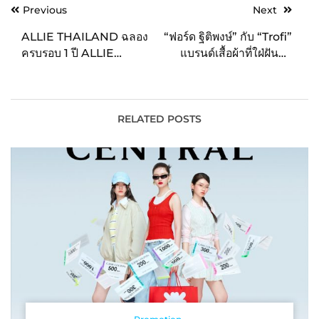
Post
Previous
Next
navigation
ALLIE THAILAND ฉลอง
“ฟอร์ด ฐิติพงษ์” กับ “Trofi”
ครบรอบ 1 ปี ALLIE
แบรนด์เสื้อผ้าที่ใฝ่ฝันมา
“Beauty & Sustainable
ตั้งแต่เด็ก
UV” พร้อมทดสอบ
คุณสมบัติ ALLIE
CHRONO BEAUTY
RELATED POSTS
COLOR ON UV กันแดด
รูปแบบใหม่ CHEEK UV