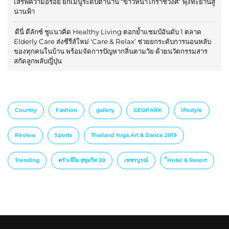
เสิร์ฟความอร่อย ยกเมนูระดับตำนาน “ข้าวหน้าไก่ราชวงศ์” พุ่งทะยานสู่
น่านฟ้า
ดีนี่ ดีลักซ์ ชูแนวคิด Healthy Living ตอกย้ำแชมป์อันดับ 1 ตลาด
Elderly Care ส่งซีรีส์ใหม่ ‘Care & Relax’ ช่วยยกระดับการนอนหลับ
ของทุกคนในบ้าน พร้อมจัดการปัญหากลิ่นตามวัย ด้วยนวัตกรรมสาร
สกัดลูกพลับญี่ปุ่น
Country
Fashion
gallery
GEOPARK
lifestyle
Review
Sports
Thailand Yoga Art & Dance 2019
Trending
ครัวเจ๊ง้อ สุขุมวิท 20
เพชรบูรณ์
็Hotel & Resort