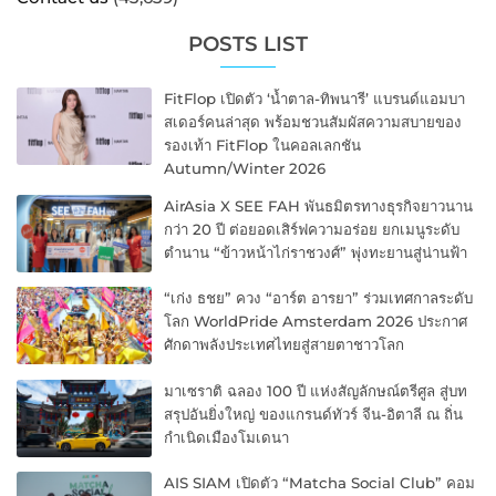
POSTS LIST
FitFlop เปิดตัว ‘น้ำตาล-ทิพนารี’ แบรนด์แอมบา
สเดอร์คนล่าสุด พร้อมชวนสัมผัสความสบายของ
รองเท้า FitFlop ในคอลเลกชัน
Autumn/Winter 2026
AirAsia X SEE FAH พันธมิตรทางธุรกิจยาวนาน
กว่า 20 ปี ต่อยอดเสิร์ฟความอร่อย ยกเมนูระดับ
ตำนาน “ข้าวหน้าไก่ราชวงศ์” พุ่งทะยานสู่น่านฟ้า
“เก่ง ธชย” ควง “อาร์ต อารยา” ร่วมเทศกาลระดับ
โลก WorldPride Amsterdam 2026 ประกาศ
ศักดาพลังประเทศไทยสู่สายตาชาวโลก
มาเซราติ ฉลอง 100 ปี แห่งสัญลักษณ์ตรีศูล สู่บท
สรุปอันยิ่งใหญ่ ของแกรนด์ทัวร์ จีน-อิตาลี ณ ถิ่น
กำเนิดเมืองโมเดนา
AIS SIAM เปิดตัว “Matcha Social Club” คอม