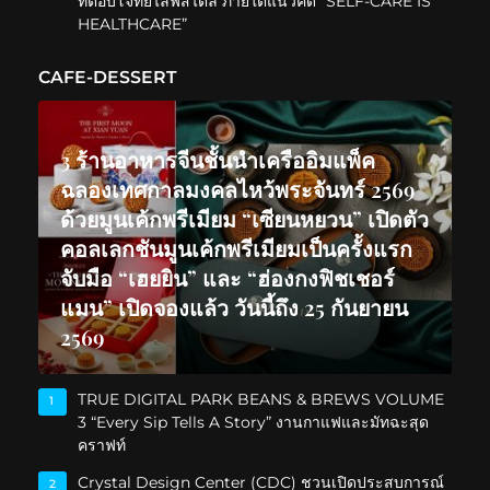
ที่ตอบโจทย์ไลฟ์สไตล์ ภายใต้แนวคิด “SELF-CARE IS
HEALTHCARE”
CAFE-DESSERT
3 ร้านอาหารจีนชั้นนำเครืออิมแพ็ค
ฉลองเทศกาลมงคลไหว้พระจันทร์ 2569
ด้วยมูนเค้กพรีเมียม “เซียนหยวน” เปิดตัว
คอลเลกชันมูนเค้กพรีเมียมเป็นครั้งแรก
จับมือ “เฮยยิน” และ “ฮ่องกงฟิชเชอร์
แมน” เปิดจองแล้ว วันนี้ถึง 25 กันยายน
2569
TRUE DIGITAL PARK BEANS & BREWS VOLUME
1
3 “Every Sip Tells A Story” งานกาแฟและมัทฉะสุด
คราฟท์
Crystal Design Center (CDC) ชวนเปิดประสบการณ์
2