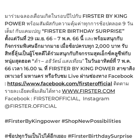
มาร่วมฉลองเดือนเกิดในรอบปีไปกับ
FIRSTER BY KING
POWER
พร้อมสัมผัสกับความคุ้มค่าทุกการช้อปตลอด 9 วัน
เต็ม! กับแคมเปญ
“FIRSTER BIRTHDAY SURPRISE”
ตั้งแต่วันที่ 29 เม.ย. 66 – 7 พ.ค. 66 นี้
และ
พร้อมสนุกกับ
กิจกรรมพิเศษอีกมากมาย เมื่อช้อปครบทุก 2,000 บาท รับ
สิทธิ์ลุ้นเป็นผู้โชคดีได้ร่วมสนุกกับกิจกรรมสุดเอ็กซ์คลูซีฟกับ
หนุ่มสุดฮอต “
ต้า
–
อธิวัตน์ แสงเทียน”
ในวันอาทิตย์ที่ 7 พ.ค.
66 เวลา 16.00 น.
ที่ FIRSTER BY KING POWER สาขาคิง
เพาเวอร์ มหานคร หรือรับชม Live ผ่านช่องทาง Facebook
:
https://www.facebook.com/firsterofficial
ติดตาม
รายละเอียดเพิ่มเติมได้ทาง
WWW.FIRSTER.COM
Facebook : FIRSTEROFFICIAL, Instagram
@FIRSTER.OFFICIAL
#FirsterByKingpower #ShopNewPossibilities
#ช้อปทุกวันเป็นไปได้อีกเยอะ #FirsterBirthdaySurprise