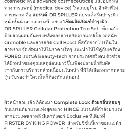
cosmetic หรือ advance cosmeceutical) และอุปกรณ์
ทางการแพทย์ (medical device) ในแถบยุโรป อีกตัวที่ไม่
ควรพลาด คือ
แบรนด์ DR.SPILLER
แบรนด์ครีมบำรุงผิว
หน้าชั้นนำจากเยอรมนี อย่าง ‘
เซ็ตผลิตภัณฑ์บำรุงผิว
DR.SPILLER Cellular Protection Trio Set
’ ที่เด่นดัง
ด้วยส่วนผสมอันทรงพลังของสารสกัดจากแอปเปิ้ล วอลนัท
Grenoble และสารสกัด Cell Boost ที่สกัดจากโปรตีนใน
สาหร่าย จัดเซ็ทมาให้ในราคาเริ่ดๆ แนะนำให้ใช้คู่กับเครื่อง
FOREO
แบรนด์ Beauty-tech จากประเทศสวีเดน ตัวช่วย
ให้ผิวหน้าของคุณแลดูอ่อนเยาว์ขึ้นเพียงปลายนิ้วสัมผัส
ราวกับการบริหารกล้ามเนื้อบนใบหน้า ที่มีให้เลือกหลากหลาย
รุ่น รับรองว่าใครเห็นก็ต้องทักแน่นอน!
ผิวหน้าสวยแล้ว ก็ต้องมา
Complete Look ด้วยกลิ่นหอมๆ
กับแบรนด์มาแรงแห่งยุคอย่าง
HINCE
แบรนด์ที่กำลังมาแรง
จากประเทศเกาหลี มีเคาท์เตอร์ Exclusive ที่เดียวที่
FIRSTER BY KING POWER สำหรับซีซั่นนี้เราขอแนะนำ