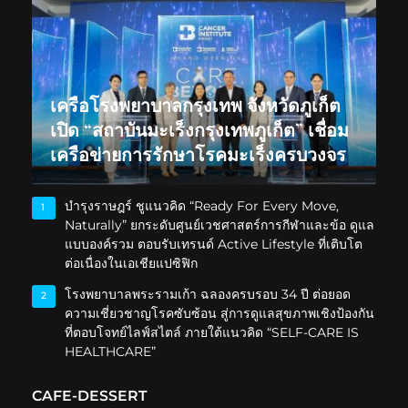
เครือโรงพยาบาลกรุงเทพ จังหวัดภูเก็ต
เปิด “สถาบันมะเร็งกรุงเทพภูเก็ต” เชื่อม
เครือข่ายการรักษาโรคมะเร็งครบวงจร
บำรุงราษฎร์ ชูแนวคิด “Ready For Every Move,
1
Naturally” ยกระดับศูนย์เวชศาสตร์การกีฬาและข้อ ดูแล
แบบองค์รวม ตอบรับเทรนด์ Active Lifestyle ที่เติบโต
ต่อเนื่องในเอเชียแปซิฟิก
โรงพยาบาลพระรามเก้า ฉลองครบรอบ 34 ปี ต่อยอด
2
ความเชี่ยวชาญโรคซับซ้อน สู่การดูแลสุขภาพเชิงป้องกัน
ที่ตอบโจทย์ไลฟ์สไตล์ ภายใต้แนวคิด “SELF-CARE IS
HEALTHCARE”
CAFE-DESSERT