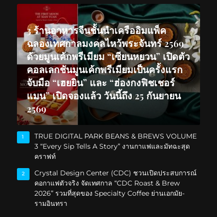
3 ร้านอาหารจีนชั้นนำเครืออิมแพ็ค
ฉลองเทศกาลมงคลไหว้พระจันทร์ 2569
ด้วยมูนเค้กพรีเมียม “เซียนหยวน” เปิดตัว
คอลเลกชันมูนเค้กพรีเมียมเป็นครั้งแรก
จับมือ “เฮยยิน” และ “ฮ่องกงฟิชเชอร์
แมน” เปิดจองแล้ว วันนี้ถึง 25 กันยายน
2569
TRUE DIGITAL PARK BEANS & BREWS VOLUME
1
3 “Every Sip Tells A Story” งานกาแฟและมัทฉะสุด
คราฟท์
Crystal Design Center (CDC) ชวนเปิดประสบการณ์
2
คอกาแฟตัวจริง จัดเทศกาล “CDC Roast & Brew
2026” รวมที่สุดของ Specialty Coffee ย่านเอกมัย-
รามอินทรา