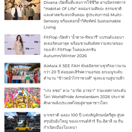
Divana เปิดพื้นที่แห่งการใช้ชีวิต ผ่านนิทรรศการ
“Habitat Of Life” หลอมรวมศิลปะ ธรรมชาติ
และศาสตร์แห่งกลิ่นหอม สู่ประสบการณ์ Multi-
Sensory พร้อมตอกย้ำวิสัยทัศน์ Sustainable
Living
FitFlop เปิดตัว ‘น้ำตาล-ทิพนารี’ แบรนด์แอมบา
สเดอร์คนล่าสุด พร้อมชวนสัมผัสความสบายของ
รองเท้า FitFlop ในคอลเลกชัน
Autumn/Winter 2026
AirAsia X SEE FAH พันธมิตรทางธุรกิจยาวนาน
กว่า 20 ปี ต่อยอดเสิร์ฟความอร่อย ยกเมนูระดับ
ตำนาน “ข้าวหน้าไก่ราชวงศ์” พุ่งทะยานสู่น่านฟ้า
“เก่ง ธชย” ควง “อาร์ต อารยา” ร่วมเทศกาลระดับ
โลก WorldPride Amsterdam 2026 ประกาศ
ศักดาพลังประเทศไทยสู่สายตาชาวโลก
มาเซราติ ฉลอง 100 ปี แห่งสัญลักษณ์ตรีศูล สู่บท
สรุปอันยิ่งใหญ่ ของแกรนด์ทัวร์ จีน-อิตาลี ณ ถิ่น
กำเนิดเมืองโมเดนา