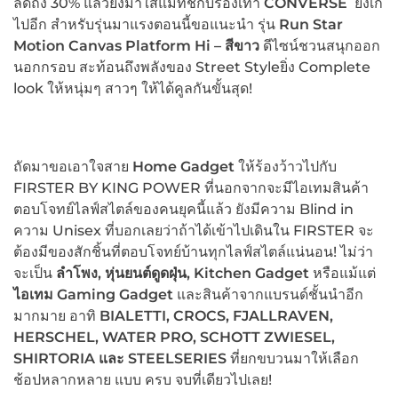
ลดถึง 30% แล้วยิ่งมาใส่แมทช์กับรองเท้า
CONVERSE
ยิ่งเก๋
ไปอีก สำหรับรุ่นมาแรงตอนนี้ขอแนะนำ รุ่น
Run Star
Motion Canvas Platform Hi – สีขาว
ดีไซน์ชวนสนุกออก
นอกกรอบ สะท้อนถึงพลังของ Street Styleยิ่ง Complete
look ให้หนุ่มๆ สาวๆ ให้ได้คูลกันขั้นสุด!
ถัดมาขอเอาใจสาย
Home Gadget
ให้ร้องว้าวไปกับ
FIRSTER BY KING POWER ที่นอกจากจะมีไอเทมสินค้า
ตอบโจทย์ไลฟ์สไตล์ของคนยุคนี้แล้ว ยังมีความ Blind in
ความ Unisex ที่บอกเลยว่าถ้าได้เข้าไปเดินใน FIRSTER จะ
ต้องมีของสักชิ้นที่ตอบโจทย์บ้านทุกไลฟ์สไตล์แน่นอน! ไม่ว่า
จะเป็น
ลำโพง, หุ่นยนต์ดูดฝุ่น, Kitchen Gadget
หรือแม้แต่
ไอเทม Gaming Gadget
และสินค้าจากแบรนด์ชั้นนำอีก
มากมาย อาทิ
BIALETTI, CROCS, FJALLRAVEN,
HERSCHEL, WATER PRO, SCHOTT ZWIESEL,
SHIRTORIA และ STEELSERIES
ที่ยกขบวนมาให้เลือก
ช้อปหลากหลาย แบบ ครบ จบที่เดียวไปเลย!