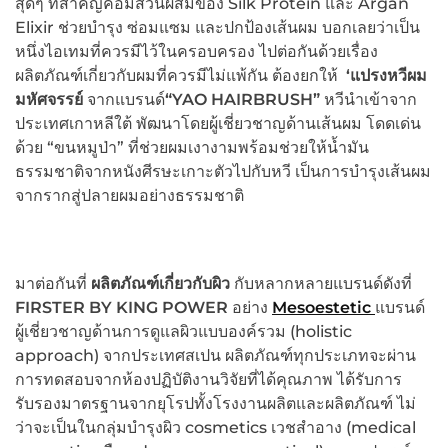
สุดๆ ที่สำคัญคือมีส่วนผสมของ Silk Protein และ Argan
Elixir ช่วยบำรุง ซ่อมแซม และปกป้องเส้นผม บอกเลยว่าเป็น
หนึ่งไอเทมที่ควรมีไว้ในครอบครอง ไปต่อกันด้วยเรื่อง
ผลิตภัณฑ์เกี่ยวกับผมที่ควรมีไม่แพ้กัน ต้องยกให้
‘แปรงหวีผม
มหัศจรรย์
จากแบรนด์
“YAO HAIRBRUSH”
หวีนำเข้าจาก
ประเทศเกาหลีใต้ พัฒนาโดยผู้เชี่ยวชาญด้านเส้นผม โดดเด่น
ด้วย “ขนหมูป่า” ที่ช่วยผมเงางามพร้อมช่วยให้น้ำมัน
ธรรมชาติจากหนังศีรษะเกาะตัวไปกับหวี เป็นการบำรุงเส้นผม
จากรากสู่ปลายผมอย่างธรรมชาติ
มาต่อกันที่
ผลิตภัณฑ์เกี่ยวกับผิว
กับหลากหลายแบรนด์ดังที่
FIRSTER BY KING POWER
อย่าง
Mesoestetic
แบรนด์
ผู้เชี่ยวชาญด้านการดูแลผิวแบบองค์รวม (holistic
approach) จากประเทศสเปน ผลิตภัณฑ์ทุกประเภทจะผ่าน
การทดสอบจากห้องปฏิบัติงานวิจัยที่ได้คุณภาพ ได้รับการ
รับรองมาตรฐานจากยุโรปทั้งโรงงานผลิตและผลิตภัณฑ์ ไม่
ว่าจะเป็นในกลุ่มบำรุงผิว cosmetics เวชสำอาง (medical