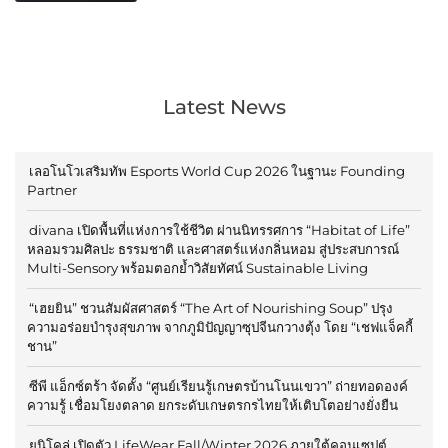
Latest News
เลอโนโวเสริมทัพ Esports World Cup 2026 ในฐานะ Founding
Partner
divana เปิดพื้นที่แห่งการใช้ชีวิต ผ่านนิทรรศการ “Habitat of Life”
หลอมรวมศิลปะ ธรรมชาติ และศาสตร์แห่งกลิ่นหอม สู่ประสบการณ์
Multi-Sensory พร้อมตอกย้ำวิสัยทัศน์ Sustainable Living
“เฮยยิน” ชวนสัมผัสศาสตร์ “The Art of Nourishing Soup” ปรุง
ความอร่อยบำรุงสุขภาพ จากภูมิปัญญาซุปจีนกวางตุ้ง โดย “เชฟแจ็คกี้
ชาน”
ซีพี แอ็กซ์ตร้า จัดตั้ง “ศูนย์เรียนรู้เกษตรบ้านโนนเขวา” ถ่ายทอดองค์
ความรู้ เชื่อมโยงตลาด ยกระดับเกษตรกรไทยให้เติบโตอย่างยั่งยืน
ยูนิโคล่ เปิดตัว LifeWear Fall/Winter 2026 ภายใต้คอนเซปต์