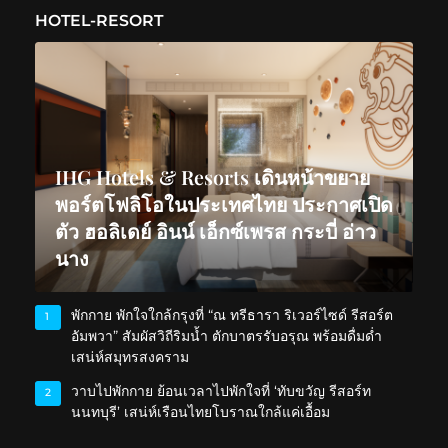
HOTEL-RESORT
IHG Hotels & Resorts เดินหน้าขยาย
พอร์ตโฟลิโอในประเทศไทย ประกาศเปิด
ตัว ฮอลิเดย์ อินน์ เอ็กซ์เพรส กระบี่ อ่าว
นาง
พักกาย พักใจใกล้กรุงที่ “ณ ทรีธารา ริเวอร์ไซด์ รีสอร์ต
1
อัมพวา” สัมผัสวิถีริมน้ำ ตักบาตรรับอรุณ พร้อมดื่มด่ำ
เสน่ห์สมุทรสงคราม
วาบไปพักกาย ย้อนเวลาไปพักใจที่ ‘ทับขวัญ รีสอร์ท
2
นนทบุรี’ เสน่ห์เรือนไทยโบราณใกล้แค่เอื้อม