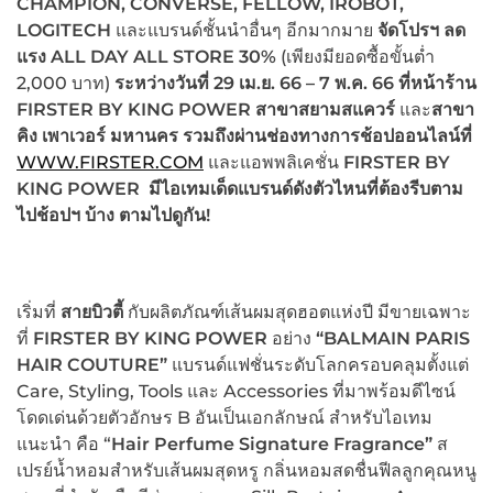
CHAMPION, CONVERSE, FELLOW, IROBOT,
LOGITECH
และแบรนด์ชั้นนำอื่นๆ อีกมากมาย
จัดโปรฯ ลด
แรง
ALL DAY ALL STORE 30%
(เพียงมียอดซื้อขั้นต่ำ
2,000 บาท)
ระหว่างวันที่
29 เม.ย. 66 – 7 พ.ค. 66 ที่หน้าร้าน
FIRSTER BY KING POWER สาขาสยามสแควร์
และ
สาขา
คิง เพาเวอร์ มหานคร
รวมถึงผ่านช่องทางการช้อปออนไลน์ที่
WWW.FIRSTER.COM
และแอพพลิเคชั่น
FIRSTER BY
KING POWER มีไอเทมเด็ดแบรนด์ดังตัวไหนที่ต้องรีบตาม
ไปช้อปฯ บ้าง ตามไปดูกัน!
เริ่มที่
สายบิวตี้
กับผลิตภัณฑ์เส้นผมสุดฮอตแห่งปี มีขายเฉพาะ
ที่
FIRSTER BY KING POWER
อย่าง
“BALMAIN PARIS
HAIR COUTURE”
แบรนด์แฟชั่นระดับโลกครอบคลุมตั้งแต่
Care, Styling, Tools และ Accessories ที่มาพร้อมดีไซน์
โดดเด่นด้วยตัวอักษร B อันเป็นเอกลักษณ์ สำหรับไอเทม
แนะนำ คือ “
Hair Perfume Signature Fragrance”
ส
เปรย์น้ำหอมสำหรับเส้นผมสุดหรู กลิ่นหอมสดชื่นฟีลลูกคุณหนู