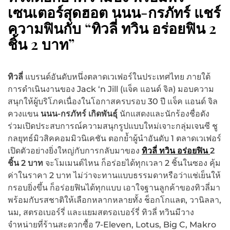
เซนเตอร์สุดฮอต นนน-กรภัทร์ แชร์
ความฟินกับ “ทิวลี่ ทวิน อร่อยฟิน 2
ชิ้น 2 บาท”
ทิวลี่
แบรนด์อันดับหนึ่งตลาดเวเฟอร์ในประเทศไทย ภายใต้
การดำเนินงานของ Jack ‘n Jill (แจ็ค แอนด์ จิล) มอบความ
สนุกให้ผู้บริโภคเนื่องในโอกาสครบรอบ 30 ปี แจ็ค แอนด์ จิล
ควงแขน
นนน-กรภัทร์ เกิดพันธุ์
นักแสดงและนักร้องชื่อดัง
ร่วมเปิดประสบการณ์ความสนุกรูปแบบใหม่เจาะกลุ่มเจนซี ชู
กลยุทธ์มิวสิคคอมมิวนิเคชัน ตอกย้ำผู้นำอันดับ 1 ตลาดเวเฟอร์
เปิดตัวอย่างยิ่งใหญ่กับการกลับมาของ
ทิวลี่ ทวิน อร่อยฟิน
2
ชิ้น 2 บาท
จะโมเมนต์ไหน ก็อร่อยได้ทุกเวลา 2 ชิ้นในซอง คุ้ม
ค่าในราคา 2 บาท ไม่ว่าจะทานแบบธรรมดาหรือว่าแช่เย็นให้
กรอบยิ่งขึ้น ก็อร่อยฟินได้ทุกแบบ เอาใจฐานลูกค้าของทิวลี่มา
พร้อมกับรสชาติให้เลือกหลากหลายทั้ง ช็อกโกแลต, วานิลลา,
นม, สตรอเบอร์รี่ และแยมสตรอเบอร์รี่ ทิวลี่ ทวินมีวาง
จำหน่ายที่ร้านสะดวกซื้อ 7-Eleven, Lotus, Big C, Makro