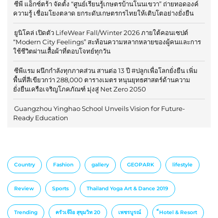
ซีพี แอ็กซ์ตร้า จัดตั้ง “ศูนย์เรียนรู้เกษตรบ้านโนนเขวา” ถ่ายทอดองค์
ความรู้ เชื่อมโยงตลาด ยกระดับเกษตรกรไทยให้เติบโตอย่างยั่งยืน
ยูนิโคล่ เปิดตัว LifeWear Fall/Winter 2026 ภายใต้คอนเซปต์
“Modern City Feelings” สะท้อนความหลากหลายของผู้คนและการ
ใช้ชีวิตผ่านเสื้อผ้าที่ตอบโจทย์ทุกวัน
ซีพีแรม ผนึกกำลังทุกภาคส่วน สานต่อ 13 ปี #ปลูกเพื่อโลกยั่งยืน เพิ่ม
พื้นที่สีเขียวกว่า 288,000 ตารางเมตร หนุนยุทธศาสตร์ด้านความ
ยั่งยืนเครือเจริญโภคภัณฑ์ มุ่งสู่ Net Zero 2050
Guangzhou Yinghao School Unveils Vision for Future-
Ready Education
Country
Fashion
gallery
GEOPARK
lifestyle
Review
Sports
Thailand Yoga Art & Dance 2019
Trending
ครัวเจ๊ง้อ สุขุมวิท 20
เพชรบูรณ์
็Hotel & Resort