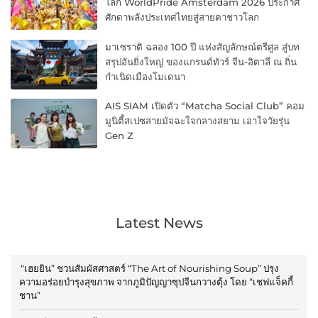
โลก WorldPride Amsterdam 2026 ประกาศ
ศักดาพลังประเทศไทยสู่สายตาชาวโลก
มาเซราติ ฉลอง 100 ปี แห่งสัญลักษณ์ตรีศูล สู่บท
สรุปอันยิ่งใหญ่ ของแกรนด์ทัวร์ จีน-อิตาลี ณ ถิ่น
กำเนิดเมืองโมเดนา
AIS SIAM เปิดตัว “Matcha Social Club” คอม
มูนิตี้สเปซสายมัจฉะใจกลางสยาม เอาใจวัยรุ่น
Gen Z
Latest News
“เฮยยิน” ชวนสัมผัสศาสตร์ “The Art of Nourishing Soup” ปรุง
ความอร่อยบำรุงสุขภาพ จากภูมิปัญญาซุปจีนกวางตุ้ง โดย “เชฟแจ็คกี้
ชาน”