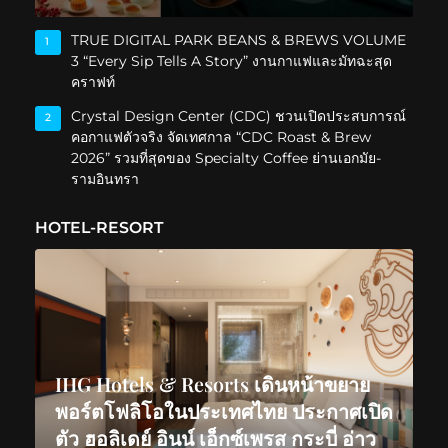
TRUE DIGITAL PARK BEANS & BREWS VOLUME
1
3 “Every Sip Tells A Story” งานกาแฟและมัทฉะสุด
คราฟท์
Crystal Design Center (CDC) ชวนเปิดประสบการณ์
2
คอกาแฟตัวจริง จัดเทศกาล “CDC Roast & Brew
2026” รวมที่สุดของ Specialty Coffee ย่านเอกมัย-
รามอินทรา
HOTEL-RESORT
IHG Hotels & Resorts เดินหน้าขยาย
พอร์ตโฟลิโอในประเทศไทย ประกาศเปิด
ตัว ฮอลิเดย์ อินน์ เอ็กซ์เพรส กระบี่ อ่าว