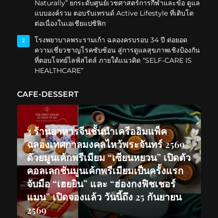
Naturally” ยกระดับศูนย์เวชศาสตร์การกีฬาและข้อ ดูแล
แบบองค์รวม ตอบรับเทรนด์ Active Lifestyle ที่เติบโต
ต่อเนื่องในเอเชียแปซิฟิก
โรงพยาบาลพระรามเก้า ฉลองครบรอบ 34 ปี ต่อยอด
2
ความเชี่ยวชาญโรคซับซ้อน สู่การดูแลสุขภาพเชิงป้องกัน
ที่ตอบโจทย์ไลฟ์สไตล์ ภายใต้แนวคิด “SELF-CARE IS
HEALTHCARE”
CAFE-DESSERT
3 ร้านอาหารจีนชั้นนำเครืออิมแพ็ค
ฉลองเทศกาลมงคลไหว้พระจันทร์ 2569
ด้วยมูนเค้กพรีเมียม “เซียนหยวน” เปิดตัว
คอลเลกชันมูนเค้กพรีเมียมเป็นครั้งแรก
จับมือ “เฮยยิน” และ “ฮ่องกงฟิชเชอร์
แมน” เปิดจองแล้ว วันนี้ถึง 25 กันยายน
2569