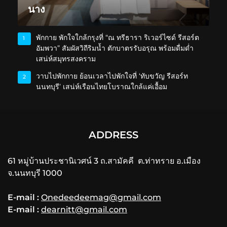
นาง
พักกาย พักใจใกล้กรุงที่ “ณ ทรีธารา ริเวอร์ไซด์ รีสอร์ต
1
อัมพวา” สัมผัสวิถีริมน้ำ ตักบาตรรับอรุณ พร้อมดื่มด่ำ
เสน่ห์สมุทรสงคราม
วาบไปพักกาย ย้อนเวลาไปพักใจที่ ‘ทับขวัญ รีสอร์ท
2
นนทบุรี’ เสน่ห์เรือนไทยโบราณใกล้แค่เอื้อม
ADDRESS
61 หมู่บ้านประชานิเวศน์ 3 ถ.สามัคคี ต.ท่าทราย อ.เมือง
จ.นนทบุรี 1000
E-mail :
Onedeedeemag@gmail.com
E-mail :
dearnitt@gmail.com