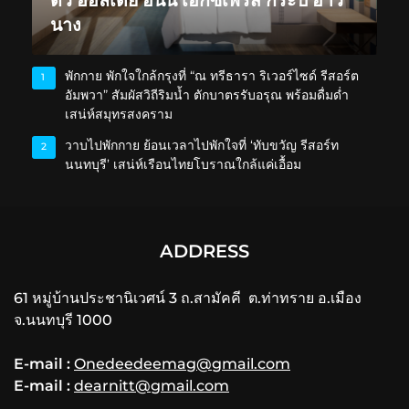
นาง
พักกาย พักใจใกล้กรุงที่ “ณ ทรีธารา ริเวอร์ไซด์ รีสอร์ต
1
อัมพวา” สัมผัสวิถีริมน้ำ ตักบาตรรับอรุณ พร้อมดื่มด่ำ
เสน่ห์สมุทรสงคราม
วาบไปพักกาย ย้อนเวลาไปพักใจที่ ‘ทับขวัญ รีสอร์ท
2
นนทบุรี’ เสน่ห์เรือนไทยโบราณใกล้แค่เอื้อม
ADDRESS
61 หมู่บ้านประชานิเวศน์ 3 ถ.สามัคคี ต.ท่าทราย อ.เมือง
จ.นนทบุรี 1000
E-mail :
Onedeedeemag@gmail.com
E-mail :
dearnitt@gmail.com