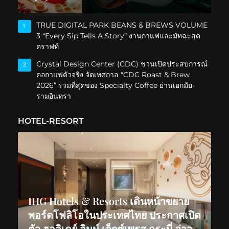
TRUE DIGITAL PARK BEANS & BREWS VOLUME
1
3 “Every Sip Tells A Story” งานกาแฟและมัทฉะสุด
คราฟท์
Crystal Design Center (CDC) ชวนเปิดประสบการณ์
2
คอกาแฟตัวจริง จัดเทศกาล “CDC Roast & Brew
2026” รวมที่สุดของ Specialty Coffee ย่านเอกมัย-
รามอินทรา
HOTEL-RESORT
IHG Hotels & Resorts เดินหน้าขยาย
พอร์ตโฟลิโอในประเทศไทย ประกาศเปิด
ตัว ฮอลิเดย์ อินน์ เอ็กซ์เพรส กระบี่ อ่าว