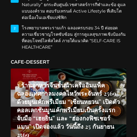
Naturally” ยกระดับศูนย์เวชศาสตร์การกีฬาและข้อ ดูแล
แบบองค์รวม ตอบรับเทรนด์ Active Lifestyle ที่เติบโต
ต่อเนื่องในเอเชียแปซิฟิก
โรงพยาบาลพระรามเก้า ฉลองครบรอบ 34 ปี ต่อยอด
2
ความเชี่ยวชาญโรคซับซ้อน สู่การดูแลสุขภาพเชิงป้องกัน
ที่ตอบโจทย์ไลฟ์สไตล์ ภายใต้แนวคิด “SELF-CARE IS
HEALTHCARE”
CAFE-DESSERT
3 ร้านอาหารจีนชั้นนำเครืออิมแพ็ค
ฉลองเทศกาลมงคลไหว้พระจันทร์ 2569
ด้วยมูนเค้กพรีเมียม “เซียนหยวน” เปิดตัว
คอลเลกชันมูนเค้กพรีเมียมเป็นครั้งแรก
จับมือ “เฮยยิน” และ “ฮ่องกงฟิชเชอร์
แมน” เปิดจองแล้ว วันนี้ถึง 25 กันยายน
2569