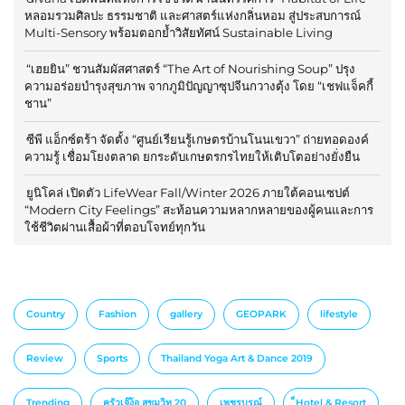
หลอมรวมศิลปะ ธรรมชาติ และศาสตร์แห่งกลิ่นหอม สู่ประสบการณ์
Multi-Sensory พร้อมตอกย้ำวิสัยทัศน์ Sustainable Living
“เฮยยิน” ชวนสัมผัสศาสตร์ “The Art of Nourishing Soup” ปรุง
ความอร่อยบำรุงสุขภาพ จากภูมิปัญญาซุปจีนกวางตุ้ง โดย “เชฟแจ็คกี้
ชาน”
ซีพี แอ็กซ์ตร้า จัดตั้ง “ศูนย์เรียนรู้เกษตรบ้านโนนเขวา” ถ่ายทอดองค์
ความรู้ เชื่อมโยงตลาด ยกระดับเกษตรกรไทยให้เติบโตอย่างยั่งยืน
ยูนิโคล่ เปิดตัว LifeWear Fall/Winter 2026 ภายใต้คอนเซปต์
“Modern City Feelings” สะท้อนความหลากหลายของผู้คนและการ
ใช้ชีวิตผ่านเสื้อผ้าที่ตอบโจทย์ทุกวัน
Country
Fashion
gallery
GEOPARK
lifestyle
Review
Sports
Thailand Yoga Art & Dance 2019
Trending
ครัวเจ๊ง้อ สุขุมวิท 20
เพชรบูรณ์
็Hotel & Resort