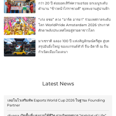
กว่า 20 ปี ต่อยอดเสิร์ฟความอร่อย ยกเมนูระดับ
ตำนาน “ข้าวหน้าไก่ราชวงศ์” พุ่งทะยานสู่น่านฟ้า
“เก่ง ธชย” ควง “อาร์ต อารยา” ร่วมเทศกาลระดับ
โลก WorldPride Amsterdam 2026 ประกาศ
ศักดาพลังประเทศไทยสู่สายตาชาวโลก
มาเซราติ ฉลอง 100 ปี แห่งสัญลักษณ์ตรีศูล สู่บท
สรุปอันยิ่งใหญ่ ของแกรนด์ทัวร์ จีน-อิตาลี ณ ถิ่น
กำเนิดเมืองโมเดนา
Latest News
เลอโนโวเสริมทัพ Esports World Cup 2026 ในฐานะ Founding
Partner
divana เปิดพื้นที่แห่งการใช้ชีวิต ผ่านนิทรรศการ “Habitat of Life”