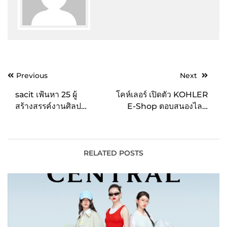
Post
Previous
Next
navigation
sacit เฟ้นหา 25 ผู้
โคห์เลอร์ เปิดตัว KOHLER
สร้างสรรค์งานศิลป
E-Shop ตอบสนองไลฟ์
หัตถกรรมไทย สืบสาน
สไตล์คนรุ่นใหม่ “ช้อป
ภูมิปัญญางานหัตถศิลป์
สินค้าและบริการได้ครบ
ล้ำค่า ไม่ให้เลือนหายไป
จบในเว็บเดียว”
ตามกาลเวลา
RELATED POSTS