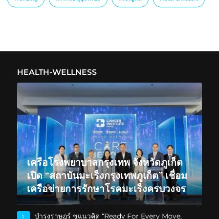
HEALTH-WELLNESS
เครือโรงพยาบาลกรุงเทพ จังหวัดภูเก็ต
เปิด “สถาบันมะเร็งกรุงเทพภูเก็ต” เชื่อม
เครือข่ายการรักษาโรคมะเร็งครบวงจร
บำรุงราษฎร์ ชูแนวคิด “Ready For Every Move,
1