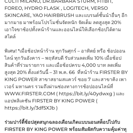
CULTI MILANO, DR.BARBARA STURM, FITBIT,
FOREO, HYDRO FLASK , LOGITECH, VERSO
SKINCARE, YAO HAIRBRUSH และแบรนด์ชั้นนำอื่นๆ อีก
มากมาย มาพร้อมโปรโมชั่นจัดหนัก จัดเต็ม ลดสูงสุด 20%
เอาใจขาช้อปทั้งหน้าร้านและออนไลน์ให้เลือกช้อปได้ตาม
สไตล์
พิเศษ! *เมื่อช้อปหน้าร้าน ทุกวันศุกร์ – อาทิตย์ หรือ ช้อปออน
ไลน์ ทุกวันอังคาร – พฤหัสบดี รับส่วนลดเพิ่ม 10% เมื่อช้อป
สินค้าที่ร่วมรายการ และเมื่อช้อปครบ 4,000 บาท ลดเพิ่ม
สูงสุด 20% ตั้งแต่วันนี้ – 31 พ.ค. 66 ที่หน้าร้าน FIRSTER BY
KING POWER สาขาสยามสแควร์ ซอย 7 และสาขาคิง เพา
เวอร์ มหานคร รวมถึงผ่านช่องทางการช้อปออนไลน์ที่
WWW.FIRSTER.COM ( https://bit.ly/40ydwxg ) และ
แอปพลิเคชัน FIRSTER BY KING POWER (
https://bit.ly/3df5XJb )
ร่วมปาร์ตี้ช้อปสุดสนุกฉลองเดือนเกิดแบบนอนสต็อปไปกับ
FIRSTER BY KING POWER พร้อมสัมผัสกับความคุ้มค่าทุ