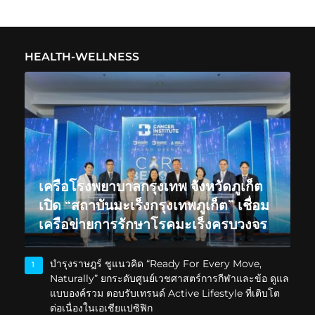
HEALTH-WELLNESS
เครือโรงพยาบาลกรุงเทพ จังหวัดภูเก็ต
เปิด “สถาบันมะเร็งกรุงเทพภูเก็ต” เชื่อม
เครือข่ายการรักษาโรคมะเร็งครบวงจร
บำรุงราษฎร์ ชูแนวคิด “Ready For Every Move,
1
Naturally” ยกระดับศูนย์เวชศาสตร์การกีฬาและข้อ ดูแล
แบบองค์รวม ตอบรับเทรนด์ Active Lifestyle ที่เติบโต
ต่อเนื่องในเอเชียแปซิฟิก