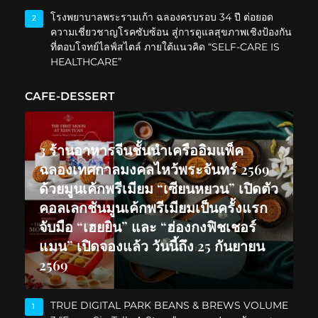
โรงพยาบาลพระรามเก้า ฉลองครบรอบ 34 ปี ต่อยอด
2
ความเชี่ยวชาญโรคซับซ้อน สู่การดูแลสุขภาพเชิงป้องกัน
ที่ตอบโจทย์ไลฟ์สไตล์ ภายใต้แนวคิด “SELF-CARE IS
HEALTHCARE”
CAFE-DESSERT
3 ร้านอาหารจีนชั้นนำเครืออิมแพ็ค
ฉลองเทศกาลมงคลไหว้พระจันทร์ 2569
ด้วยมูนเค้กพรีเมียม “เซียนหยวน” เปิดตัว
คอลเลกชันมูนเค้กพรีเมียมเป็นครั้งแรก
จับมือ “เฮยยิน” และ “ฮ่องกงฟิชเชอร์
แมน” เปิดจองแล้ว วันนี้ถึง 25 กันยายน
2569
TRUE DIGITAL PARK BEANS & BREWS VOLUME
1