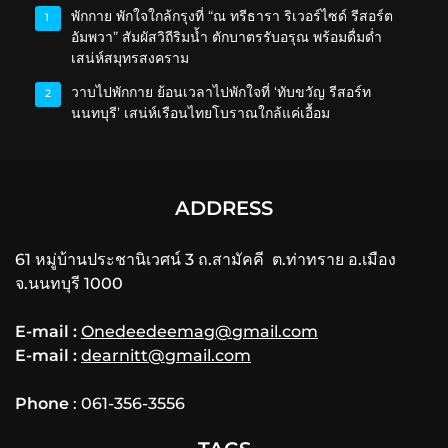
พักกาย พักใจใกล้กรุงที่ “ณ ทรีธารา ริเวอร์ไซด์ รีสอร์ต
1
อัมพวา” สัมผัสวิถีริมน้ำ ตักบาตรรับอรุณ พร้อมดื่มด่ำ
เสน่ห์สมุทรสงคราม
วาบไปพักกาย ย้อนเวลาไปพักใจที่ ‘ทับขวัญ รีสอร์ท
2
นนทบุรี’ เสน่ห์เรือนไทยโบราณใกล้แค่เอื้อม
ADDRESS
61 หมู่บ้านประชานิเวศน์ 3 ถ.สามัคคี ต.ท่าทราย อ.เมือง
จ.นนทบุรี 1000
E-mail :
Onedeedeemag@gmail.com
E-mail :
dearnitt@gmail.com
Phone
: 061-356-3556