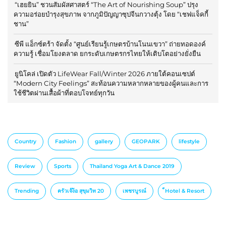
“เฮยยิน” ชวนสัมผัสศาสตร์ “The Art of Nourishing Soup” ปรุง
ความอร่อยบำรุงสุขภาพ จากภูมิปัญญาซุปจีนกวางตุ้ง โดย “เชฟแจ็คกี้
ชาน”
ซีพี แอ็กซ์ตร้า จัดตั้ง “ศูนย์เรียนรู้เกษตรบ้านโนนเขวา” ถ่ายทอดองค์
ความรู้ เชื่อมโยงตลาด ยกระดับเกษตรกรไทยให้เติบโตอย่างยั่งยืน
ยูนิโคล่ เปิดตัว LifeWear Fall/Winter 2026 ภายใต้คอนเซปต์
“Modern City Feelings” สะท้อนความหลากหลายของผู้คนและการ
ใช้ชีวิตผ่านเสื้อผ้าที่ตอบโจทย์ทุกวัน
Country
Fashion
gallery
GEOPARK
lifestyle
Review
Sports
Thailand Yoga Art & Dance 2019
Trending
ครัวเจ๊ง้อ สุขุมวิท 20
เพชรบูรณ์
็Hotel & Resort