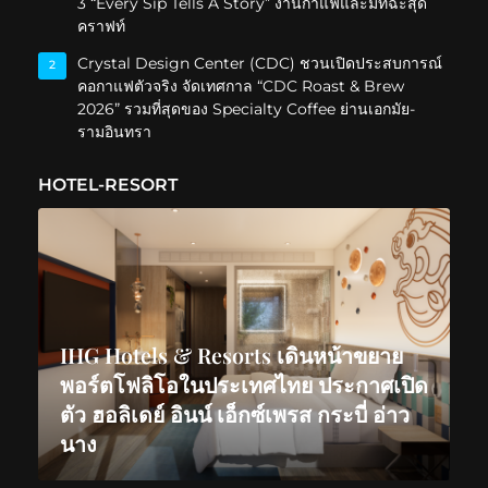
3 “Every Sip Tells A Story” งานกาแฟและมัทฉะสุด
คราฟท์
Crystal Design Center (CDC) ชวนเปิดประสบการณ์
2
คอกาแฟตัวจริง จัดเทศกาล “CDC Roast & Brew
2026” รวมที่สุดของ Specialty Coffee ย่านเอกมัย-
รามอินทรา
HOTEL-RESORT
IHG Hotels & Resorts เดินหน้าขยาย
พอร์ตโฟลิโอในประเทศไทย ประกาศเปิด
ตัว ฮอลิเดย์ อินน์ เอ็กซ์เพรส กระบี่ อ่าว
นาง