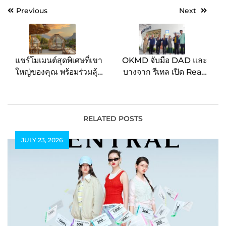
Post
Previous
Next
navigation
แชร์โมเมนต์สุดพิเศษที่เขา
OKMD จับมือ DAD และ
ใหญ่ของคุณ พร้อมร่วมลุ้น
บางจาก รีเทล เปิด Read
รับรางวัลสุดพิเศษของ ลา
Café พื้นที่เรียนรู้ในร้าน
โค่โดม ที่โรงแรมลาโค่ เขา
กาแฟแห่งแรกของไทย
ใหญ่-เอ ชาเทรียม คอลเล
คชั่น
RELATED POSTS
JULY 23, 2026