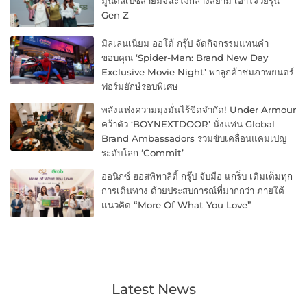
มูนิตี้สเปซสายมัจฉะใจกลางสยาม เอาใจวัยรุ่น
Gen Z
มิลเลนเนียม ออโต้ กรุ๊ป จัดกิจกรรมแทนคำ
ขอบคุณ ‘Spider-Man: Brand New Day
Exclusive Movie Night’ พาลูกค้าชมภาพยนตร์
ฟอร์มยักษ์รอบพิเศษ
พลังแห่งความมุ่งมั่นไร้ขีดจำกัด! Under Armour
คว้าตัว ‘BOYNEXTDOOR’ นั่งแท่น Global
Brand Ambassadors ร่วมขับเคลื่อนแคมเปญ
ระดับโลก ‘Commit’
ออนิกซ์ ฮอสพิทาลิตี้ กรุ๊ป จับมือ แกร็บ เติมเต็มทุก
การเดินทาง ด้วยประสบการณ์ที่มากกว่า ภายใต้
แนวคิด “More Of What You Love”
Latest News