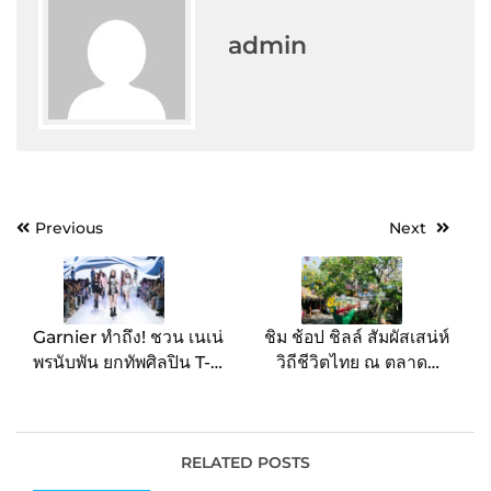
admin
Post
Previous
Next
navigation
Garnier ทำถึง! ชวน เนเน่
ชิม ช้อป ชิลล์ สัมผัสเสน่ห์
พรนับพัน ยกทัพศิลปิน T-
วิถีชีวิตไทย ณ ตลาดน้ำ
POP มาอวดสีผม ใหม่! สี
สองคลอง ปักหมุดกรุงเทพฯ
Cool Ash ที่อีเวนท์ ASH
ย่านตลิ่งชัน
POP STREET ใจกลาง
สยามสแควร์
RELATED POSTS