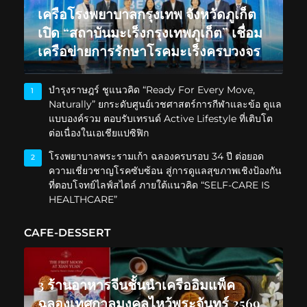
เครือโรงพยาบาลกรุงเทพ จังหวัดภูเก็ต
เปิด “สถาบันมะเร็งกรุงเทพภูเก็ต” เชื่อม
เครือข่ายการรักษาโรคมะเร็งครบวงจร
บำรุงราษฎร์ ชูแนวคิด “Ready For Every Move,
1
Naturally” ยกระดับศูนย์เวชศาสตร์การกีฬาและข้อ ดูแล
แบบองค์รวม ตอบรับเทรนด์ Active Lifestyle ที่เติบโต
ต่อเนื่องในเอเชียแปซิฟิก
โรงพยาบาลพระรามเก้า ฉลองครบรอบ 34 ปี ต่อยอด
2
ความเชี่ยวชาญโรคซับซ้อน สู่การดูแลสุขภาพเชิงป้องกัน
ที่ตอบโจทย์ไลฟ์สไตล์ ภายใต้แนวคิด “SELF-CARE IS
HEALTHCARE”
CAFE-DESSERT
3 ร้านอาหารจีนชั้นนำเครืออิมแพ็ค
ฉลองเทศกาลมงคลไหว้พระจันทร์ 2569