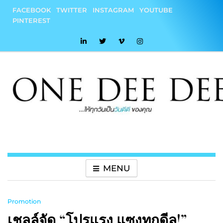
Skip
FACEBOOK
TWITTER
INSTAGRAM
YOUTUBE
to
PINTEREST
content
onedeedee
ให้ทุกวันเป็น "วันดีดี" ของคุณ
MENU
Promotion
เชลล์จัด “โปรแรง แซงทุกดีล!”