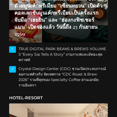
ด้วยมูนเค้กพรีเมียม “เซียนหยวน” เปิดตัว
คอลเลกชันมูนเค้กพรีเมียมเป็นครั้งแรก
จับมือ “เฮยยิน” และ “ฮ่องกงฟิชเชอร์
แมน” เปิดจองแล้ว วันนี้ถึง 25 กันยายน
2569
TRUE DIGITAL PARK BEANS & BREWS VOLUME
1
3 “Every Sip Tells A Story” งานกาแฟและมัทฉะสุด
คราฟท์
Crystal Design Center (CDC) ชวนเปิดประสบการณ์
2
คอกาแฟตัวจริง จัดเทศกาล “CDC Roast & Brew
2026” รวมที่สุดของ Specialty Coffee ย่านเอกมัย-
รามอินทรา
HOTEL-RESORT