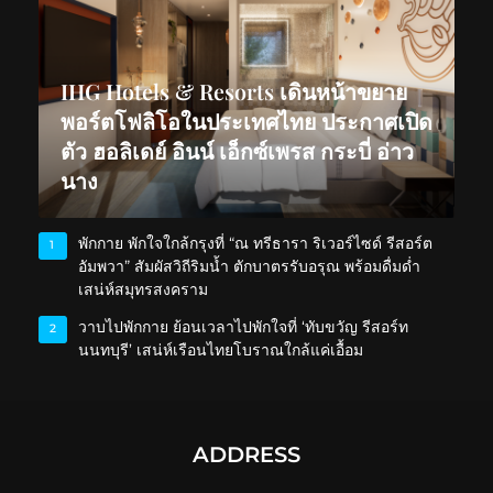
IHG Hotels & Resorts เดินหน้าขยาย
พอร์ตโฟลิโอในประเทศไทย ประกาศเปิด
ตัว ฮอลิเดย์ อินน์ เอ็กซ์เพรส กระบี่ อ่าว
นาง
พักกาย พักใจใกล้กรุงที่ “ณ ทรีธารา ริเวอร์ไซด์ รีสอร์ต
1
อัมพวา” สัมผัสวิถีริมน้ำ ตักบาตรรับอรุณ พร้อมดื่มด่ำ
เสน่ห์สมุทรสงคราม
วาบไปพักกาย ย้อนเวลาไปพักใจที่ ‘ทับขวัญ รีสอร์ท
2
นนทบุรี’ เสน่ห์เรือนไทยโบราณใกล้แค่เอื้อม
ADDRESS