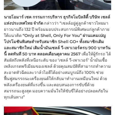
นายโอมาร์ เชค กรรมการบริหาร ธุรกิจโมบิลลิตี้ บริษัท เชลล์
แห่งประเทศไทย จำกัด
กล่าวว่า “เชลล์อยู่คู่ลูกค้าชาวไทยมา
ยาวนานถึง 132 ปี พร้อมมอบประสบการณ์พิเศษแก่ลูกค้าภาย
ใต้แนวคิด
“
Only at Shell, Only For You”
ผ่านแคมเปญ
โปรโมชันพิเศษสำหรับสมาชิก
Shell GO+
ทั้งสมาชิกเดิม
และสมาชิก
ใหม่
เติมน้ำมันเชลล์ วี-เพาเวอร์ครบ
900 บาทวัน
นี้
ลดทันที
50
บาท ตลอดเดือนตุลาคม
25
67
เพื่อให้ผู้รักรถ ได้
สัมผัสถึงพลังที่เหนือระดับ ของ ‘เชลล์ วี-เพาเวอร์’ น้ำมันเชื้อ
เพลิงเกรดพรีเมียมของเชลล์ ด้วยคุณสมบัติที่สามารถทำความ
สะอาดหัวฉีดและวาล์วไอดีได้อย่างสมบูรณ์ถึง 100% ช่วย
ฟื้นฟูสมรรถนะเครื่องยนต์ให้กลับมาทำงานเหมือนใหม่ ด้วย
พลังเครื่องยนต์ที่แรงขึ้น และตอบสนองการขับขี่ด้วย
สมรรถนะสูงสุด มอบความมั่นใจให้ขับขี่ได้อย่างปลอดภัยใน
ทุกเส้นทาง”