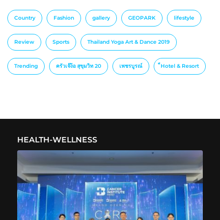
Country
Fashion
gallery
GEOPARK
lifestyle
Review
Sports
Thailand Yoga Art & Dance 2019
Trending
ครัวเจ๊ง้อ สุขุมวิท 20
เพชรบูรณ์
็Hotel & Resort
HEALTH-WELLNESS