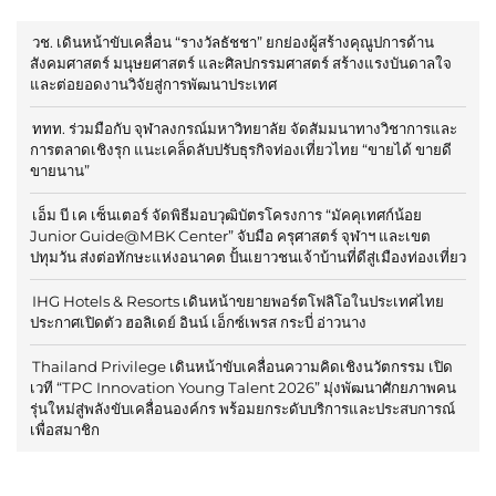
วช. เดินหน้าขับเคลื่อน “รางวัลธัชชา” ยกย่องผู้สร้างคุณูปการด้าน
สังคมศาสตร์ มนุษยศาสตร์ และศิลปกรรมศาสตร์ สร้างแรงบันดาลใจ
และต่อยอดงานวิจัยสู่การพัฒนาประเทศ
ททท. ร่วมมือกับ จุฬาลงกรณ์มหาวิทยาลัย จัดสัมมนาทางวิชาการและ
การตลาดเชิงรุก แนะเคล็ดลับปรับธุรกิจท่องเที่ยวไทย “ขายได้ ขายดี
ขายนาน”
เอ็ม บี เค เซ็นเตอร์ จัดพิธีมอบวุฒิบัตรโครงการ “มัคคุเทศก์น้อย
Junior Guide@MBK Center” จับมือ ครุศาสตร์ จุฬาฯ และเขต
ปทุมวัน ส่งต่อทักษะแห่งอนาคต ปั้นเยาวชนเจ้าบ้านที่ดีสู่เมืองท่องเที่ยว
IHG Hotels & Resorts เดินหน้าขยายพอร์ตโฟลิโอในประเทศไทย
ประกาศเปิดตัว ฮอลิเดย์ อินน์ เอ็กซ์เพรส กระบี่ อ่าวนาง
Thailand Privilege เดินหน้าขับเคลื่อนความคิดเชิงนวัตกรรม เปิด
เวที “TPC Innovation Young Talent 2026” มุ่งพัฒนาศักยภาพคน
รุ่นใหม่สู่พลังขับเคลื่อนองค์กร พร้อมยกระดับบริการและประสบการณ์
เพื่อสมาชิก