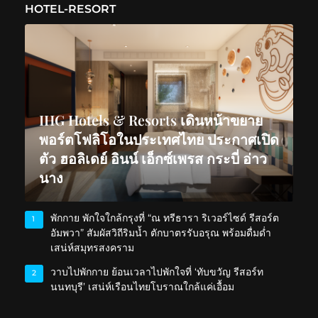
HOTEL-RESORT
IHG Hotels & Resorts เดินหน้าขยาย
พอร์ตโฟลิโอในประเทศไทย ประกาศเปิด
ตัว ฮอลิเดย์ อินน์ เอ็กซ์เพรส กระบี่ อ่าว
นาง
พักกาย พักใจใกล้กรุงที่ “ณ ทรีธารา ริเวอร์ไซด์ รีสอร์ต
1
อัมพวา” สัมผัสวิถีริมน้ำ ตักบาตรรับอรุณ พร้อมดื่มด่ำ
เสน่ห์สมุทรสงคราม
วาบไปพักกาย ย้อนเวลาไปพักใจที่ ‘ทับขวัญ รีสอร์ท
2
นนทบุรี’ เสน่ห์เรือนไทยโบราณใกล้แค่เอื้อม