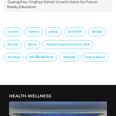
Guangzhou Yinghao School Unveils Vision for Future-
Ready Education
Country
Fashion
gallery
GEOPARK
lifestyle
Review
Sports
Thailand Yoga Art & Dance 2019
Trending
ครัวเจ๊ง้อ สุขุมวิท 20
เพชรบูรณ์
็Hotel & Resort
HEALTH-WELLNESS