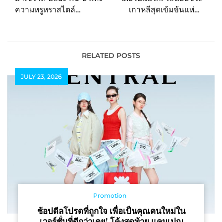
ความหรูหราสไตล์
เกาหลีสุดเข้มข้นแห่งปี
อิตาเลียนทั่วโลก
2568 บน Disney+
Hotstar เผยโฉมซีรีส์
เกาหลีสุดปัง จาก Disney+
Hotstar ที่เตรียมมัดใจผู้
RELATED POSTS
ชมให้สนุกกันยาวๆ ตลอด
JULY 23, 2026
ทั้งปี!
Promotion
ช้อปดีลโปรดที่ถูกใจ เพื่อเป็นคุณคนใหม่ใน
เวอร์ชั่นที่ดีกว่าเคย! โค้งสุดท้าย แคมเปญ