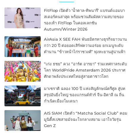
FitFlop เปิดตัว ‘น้ำตาล-ทิพนารี’ แบรนด์แอมบา
สเดอร์คนล่าสุด พร้อมชวนสัมผัสความสบายของ
รองเท้า FitFlop ในคอลเลกชัน
Autumn/Winter 2026
AirAsia X SEE FAH พันธมิตรทางธุรกิจยาวนาน
กว่า 20 ปี ต่อยอดเสิร์ฟความอร่อย ยกเมนูระดับ
ตำนาน “ข้าวหน้าไก่ราชวงศ์” พุ่งทะยานสู่น่านฟ้า
“เก่ง ธชย” ควง “อาร์ต อารยา” ร่วมเทศกาลระดับ
โลก WorldPride Amsterdam 2026 ประกาศ
ศักดาพลังประเทศไทยสู่สายตาชาวโลก
มาเซราติ ฉลอง 100 ปี แห่งสัญลักษณ์ตรีศูล สู่บท
สรุปอันยิ่งใหญ่ ของแกรนด์ทัวร์ จีน-อิตาลี ณ ถิ่น
กำเนิดเมืองโมเดนา
AIS SIAM เปิดตัว “Matcha Social Club” คอม
มูนิตี้สเปซสายมัจฉะใจกลางสยาม เอาใจวัยรุ่น
Gen Z