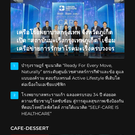
เครือโรงพยาบาลกรุงเทพ จังหวัดภูเก็ต
เปิด “สถาบันมะเร็งกรุงเทพภูเก็ต” เชื่อม
เครือข่ายการรักษาโรคมะเร็งครบวงจร
บำรุงราษฎร์ ชูแนวคิด “Ready For Every Move,
1
Naturally” ยกระดับศูนย์เวชศาสตร์การกีฬาและข้อ ดูแล
แบบองค์รวม ตอบรับเทรนด์ Active Lifestyle ที่เติบโต
ต่อเนื่องในเอเชียแปซิฟิก
โรงพยาบาลพระรามเก้า ฉลองครบรอบ 34 ปี ต่อยอด
2
ความเชี่ยวชาญโรคซับซ้อน สู่การดูแลสุขภาพเชิงป้องกัน
ที่ตอบโจทย์ไลฟ์สไตล์ ภายใต้แนวคิด “SELF-CARE IS
HEALTHCARE”
CAFE-DESSERT