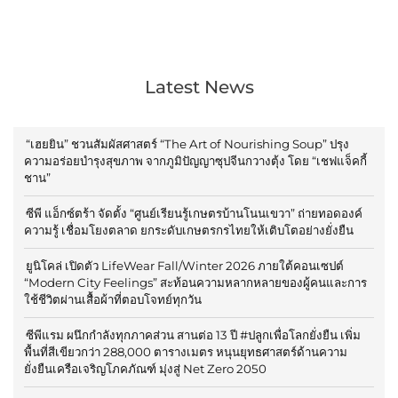
Latest News
“เฮยยิน” ชวนสัมผัสศาสตร์ “The Art of Nourishing Soup” ปรุง
ความอร่อยบำรุงสุขภาพ จากภูมิปัญญาซุปจีนกวางตุ้ง โดย “เชฟแจ็คกี้
ชาน”
ซีพี แอ็กซ์ตร้า จัดตั้ง “ศูนย์เรียนรู้เกษตรบ้านโนนเขวา” ถ่ายทอดองค์
ความรู้ เชื่อมโยงตลาด ยกระดับเกษตรกรไทยให้เติบโตอย่างยั่งยืน
ยูนิโคล่ เปิดตัว LifeWear Fall/Winter 2026 ภายใต้คอนเซปต์
“Modern City Feelings” สะท้อนความหลากหลายของผู้คนและการ
ใช้ชีวิตผ่านเสื้อผ้าที่ตอบโจทย์ทุกวัน
ซีพีแรม ผนึกกำลังทุกภาคส่วน สานต่อ 13 ปี #ปลูกเพื่อโลกยั่งยืน เพิ่ม
พื้นที่สีเขียวกว่า 288,000 ตารางเมตร หนุนยุทธศาสตร์ด้านความ
ยั่งยืนเครือเจริญโภคภัณฑ์ มุ่งสู่ Net Zero 2050