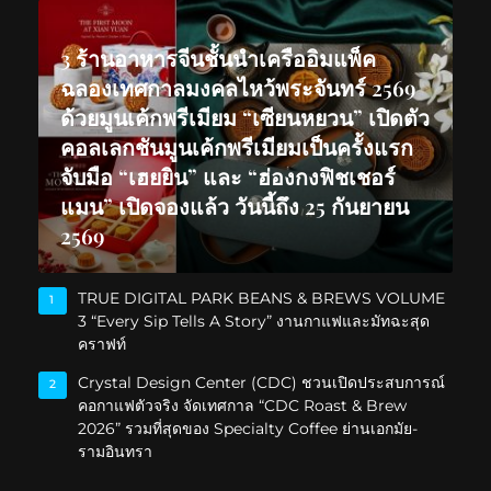
3 ร้านอาหารจีนชั้นนำเครืออิมแพ็ค
ฉลองเทศกาลมงคลไหว้พระจันทร์ 2569
ด้วยมูนเค้กพรีเมียม “เซียนหยวน” เปิดตัว
คอลเลกชันมูนเค้กพรีเมียมเป็นครั้งแรก
จับมือ “เฮยยิน” และ “ฮ่องกงฟิชเชอร์
แมน” เปิดจองแล้ว วันนี้ถึง 25 กันยายน
2569
TRUE DIGITAL PARK BEANS & BREWS VOLUME
1
3 “Every Sip Tells A Story” งานกาแฟและมัทฉะสุด
คราฟท์
Crystal Design Center (CDC) ชวนเปิดประสบการณ์
2
คอกาแฟตัวจริง จัดเทศกาล “CDC Roast & Brew
2026” รวมที่สุดของ Specialty Coffee ย่านเอกมัย-
รามอินทรา