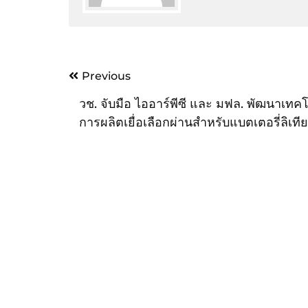
Post
Previous
navigation
วช. จับมือ ไออาร์พีซี และ มฟล. พัฒนาเทค
การผลิตเยื่อเลือกผ่านสำหรับแบตเตอรี่ลิเท
ในงาน “มหกรรมงานวิจัยแห่งชาติ 2565”