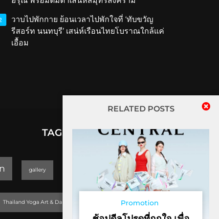
อรุณ พร้อมดื่มด่ำเสน่ห์สมุทรสงคราม
วาบไปพักกาย ย้อนเวลาไปพักใจที่ ‘ทับขวัญ
2
รีสอร์ท นนทบุรี’ เสน่ห์เรือนไทยโบราณใกล้แค่
เอื้อม
RELATED POSTS
TAGS
lifestyle
n
gallery
GEOPARK
Trending
Promotion
Thailand Yoga Art & Dance 2019
ช้อปดีลโปรดที่ถูกใจ เพื่อ