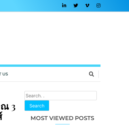
T US
 ณ 3
Search
์
MOST VIEWED POSTS