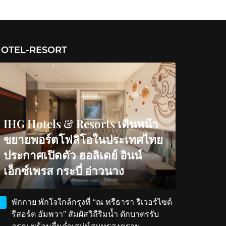
OTEL-RESORT
IHG Hotels & Resorts เดินหน้า
ขยายพอร์ตโฟลิโอในประเทศไทย
ประกาศเปิดตัว ฮอลิเดย์ อินน์
เอ็กซ์เพรส กระบี่ อ่าวนาง
พักกาย พักใจใกล้กรุงที่ “ณ ทรีธารา ริเวอร์ไซด์
1
รีสอร์ต อัมพวา” สัมผัสวิถีริมน้ำ ตักบาตรรับ