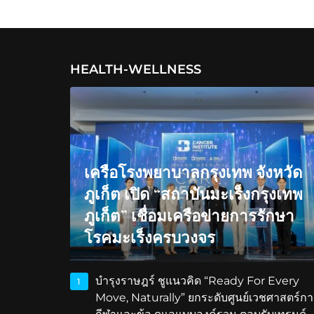
HEALTH-WELLNESS
เครือโรงพยาบาลกรุงเทพ จังหวัด
ภูเก็ต เปิด “สถาบันมะเร็งกรุงเทพ
ภูเก็ต” เชื่อมเครือข่ายการรักษา
โรคมะเร็งครบวงจร
บำรุงราษฎร์ ชูแนวคิด “Ready For Every
1
Move, Naturally” ยกระดับศูนย์เวชศาสตร์กา