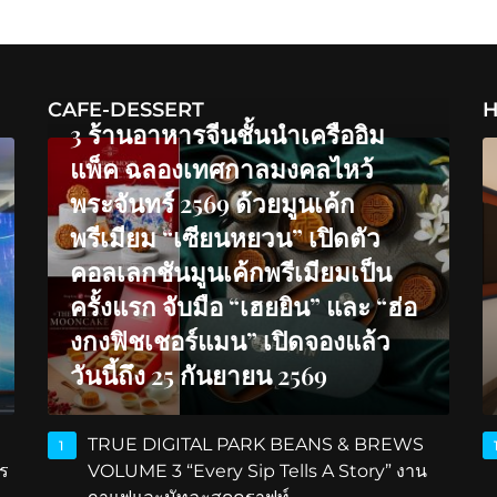
CAFE-DESSERT
H
3 ร้านอาหารจีนชั้นนำเครืออิม
แพ็ค ฉลองเทศกาลมงคลไหว้
พระจันทร์ 2569 ด้วยมูนเค้ก
พรีเมียม “เซียนหยวน” เปิดตัว
คอลเลกชันมูนเค้กพรีเมียมเป็น
ครั้งแรก จับมือ “เฮยยิน” และ “ฮ่อ
งกงฟิชเชอร์แมน” เปิดจองแล้ว
วันนี้ถึง 25 กันยายน 2569
TRUE DIGITAL PARK BEANS & BREWS
1
ร
VOLUME 3 “Every Sip Tells A Story” งาน